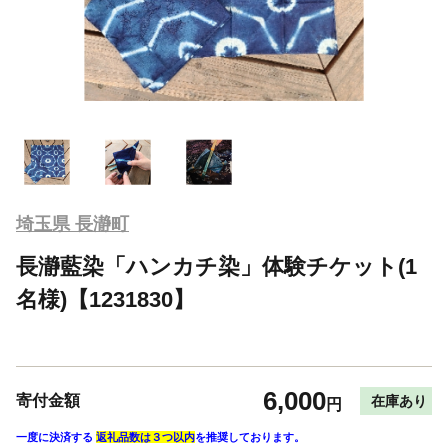
埼玉県 長瀞町
長瀞藍染「ハンカチ染」体験チケット(1
名様)【1231830】
6,000
寄付金額
在庫あり
円
一度に決済する
返礼品数は３つ以内
を推奨しております。