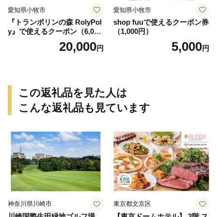
愛知県小牧市
愛知県小牧市
『トランポリンの森 RolyPol
shop fuuで使えるクーポン券
y』で使えるクーポン（6,000
（1,000円）
円）
20,000
5,000
円
円
この返礼品を見た人は
こんな返礼品も見ています
神奈川県川崎市
東京都文京区
川崎国際生田緑地ゴルフ場
【東京ドームホテル】 3階 ス