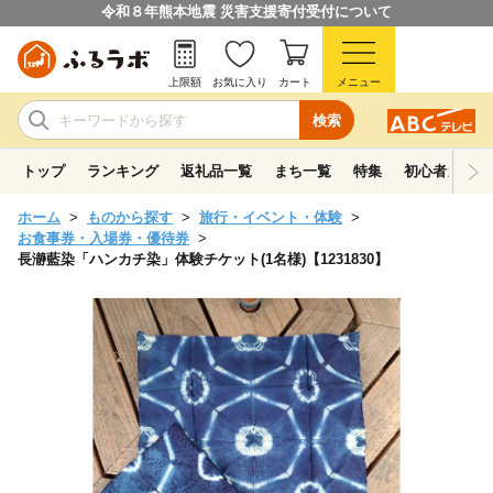
令和８年熊本地震 災害支援寄付受付について
上限額
お気に入り
カート
メニュー
検索
トップ
ランキング
返礼品一覧
まち一覧
特集
初心者ガイド
ホーム
ものから探す
旅行・イベント・体験
お食事券・入場券・優待券
長瀞藍染「ハンカチ染」体験チケット(1名様)【1231830】