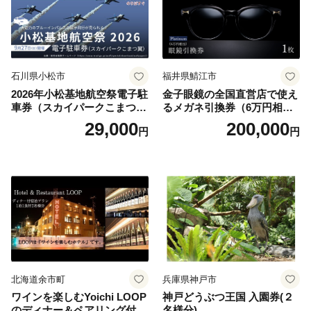
石川県小松市
福井県鯖江市
2026年小松基地航空祭電子駐
金子眼鏡の全国直営店で使え
車券（スカイパークこまつ
るメガネ引換券（6万円相
翼） 駐車場 シャトルバスの
当） Platinum
29,000
200,000
円
円
りばすぐ 石川県 小松市
北海道余市町
兵庫県神戸市
ワインを楽しむYoichi LOOP
神戸どうぶつ王国 入園券(２
のディナー＆ペアリング付宿
名様分)