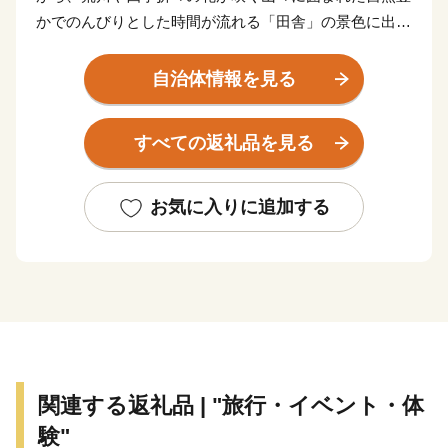
かでのんびりとした時間が流れる「田舎」の景色に出会
うことができる町です。町を流れる荒川により創り出さ
れた岩畳は、地質学的にも貴重であるとともに、長瀞町
自治体情報を見る
を象徴する美しい風景となっており、一帯が、国の名勝
及び天然記念物に指定されています。また、風景だけで
すべての返礼品を見る
なく、ミシュラン・グリーンガイド・ジャポン一つ星を
獲得した寶登山神社のほか、ハイキングや川下り、ラフ
ティング等のアクティビティも楽しむことができ、年間
お気に入りに追加する
３００万人の観光客の皆さんに訪れていただいていま
す。
長瀞町は「はつらつ長瀞」をスローガンとして“人も
社会も自然もすべてが健康で、はつらつとして暮らせる
まちづくり”を目指して、様々な取り組みを行っていま
す。
関連する返礼品 | "旅行・イベント・体
特に、結婚から出産・子育てまで切れ目のない支援を積
験"
極的に取り組んでおり、子育て・若者世代の方やその子