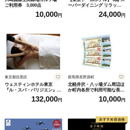
ご利用券 3,000点
ーパーダイニング リラッサ
ランチブッフェ お食事券 大
10,000
24,000
円
円
人1名様分 関東 東京 ご利用
券 ランチ 昼食 食事券 レスト
ラン ブッフェ 東京都 お食事
券
東京都目黒区
群馬県長野原町
ウェスティンホテル東京
北軽井沢・八ッ場ダム周辺ほ
『ル・スパ・パリジエン』選
か町内各所で利用可能な長野
べるボディセラピー90分/1名
原町ふるさと感謝券（3,000
132,000
10,000
円
円
円分）【トラベル 観光 旅行
お土産 群馬県 長野原町 北軽
井沢】