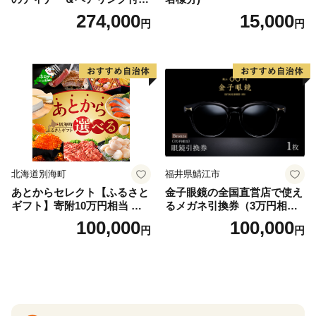
泊プラン＜デラックスツイン
274,000
15,000
円
円
＞
北海道別海町
福井県鯖江市
あとからセレクト【ふるさと
金子眼鏡の全国直営店で使え
ギフト】寄附10万円相当 あ
るメガネ引換券（3万円相
とから選べる！ ギフト いく
当） Bronze
100,000
100,000
円
円
ら ほたて 海鮮 牛肉 別海町
ケーキ アイス （ 後から 選べ
る カタログ カタログポイン
ト カタログギフト あとから
カタログ あとからカタログ
ポイント あとからカタログ
ギフト ふるさと納税 ）