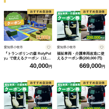
どもたちが住みやすいまちづくりを進めています。ま
た、観光客の方に更に楽しんでいただけるように観光施
策にも力を入れています。子どもたちをはじめとした町
民の方、観光客の方の笑顔で溢れるまちづくりを行って
参りますので温かいご支援、寄附金を心よりお待ちして
おります。そして、一年中いつ訪れても魅力いっぱいの
観光地「長瀞」へ是非遊びに来て楽しんでください！
愛知県小牧市
愛知県小牧市
『トランポリンの森 RolyPol
福祉車両・介護車両改造に使
y』で使えるクーポン（12,00
えるクーポン券(200,000 円)
※お礼品の贈呈は、町外にお住まいの方です。
0円）
40,000
669,000
円
円
※同一年内で複数回の寄附を行った場合でも、都度お礼
品を受取る事ができます。