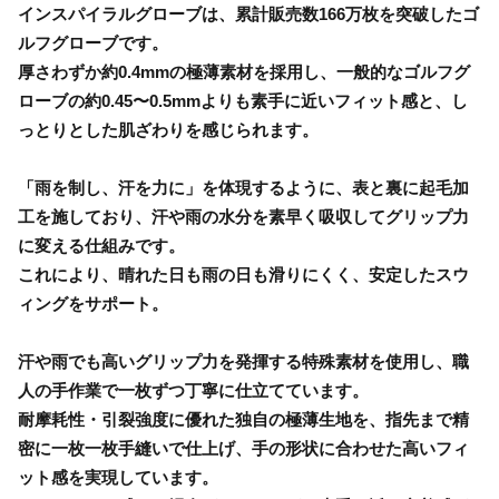
インスパイラルグローブは、累計販売数166万枚を突破したゴ
ルフグローブです。
厚さわずか約0.4mmの極薄素材を採用し、一般的なゴルフグ
ローブの約0.45〜0.5mmよりも素手に近いフィット感と、し
っとりとした肌ざわりを感じられます。
「雨を制し、汗を力に」を体現するように、表と裏に起毛加
工を施しており、汗や雨の水分を素早く吸収してグリップ力
に変える仕組みです。
これにより、晴れた日も雨の日も滑りにくく、安定したスウ
ィングをサポート。
汗や雨でも高いグリップ力を発揮する特殊素材を使用し、職
人の手作業で一枚ずつ丁寧に仕立てています。
耐摩耗性・引裂強度に優れた独自の極薄生地を、指先まで精
密に一枚一枚手縫いで仕上げ、手の形状に合わせた高いフィ
ット感を実現しています。