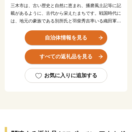
三木市は、古い歴史と自然に恵まれ、播磨風土記等に記
載があるように、古代から栄えたまちです。戦国時代に
は、地元の豪族である別所氏と羽柴秀吉率いる織田軍に
よる「三木合戦」が行われ、合戦により荒廃しました
が、秀吉の復興政策により今日の金物産業の発展の基礎
自治体情報を見る
が作られました。
神戸市の北西隣にあり、中国道・山陽道の3つのICがあ
すべての返礼品を見る
る交通の要衝です。
★ABCテレビのニュース情報番組「キャスト」で「吉
お気に入りに追加する
川運輸(有) 」の“よかわ錦うなぎ” が紹介されました！
👉国産よかわ錦うなぎ蒲焼き (約250g、タレ・山椒つ
き)〜山田錦で育った吟醸鰻〜