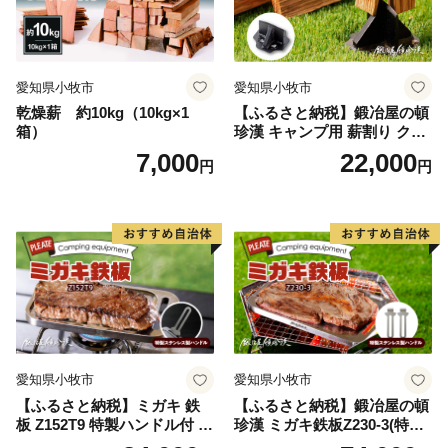
愛知県小牧市
愛知県小牧市
乾燥薪 約10kg（10kg×1
【ふるさと納税】鍛冶屋の頓
箱）
珍漢 キャンプ用 薪割り クサ
ビ 簡単に割れる 転びにくい
7,000
22,000
円
円
ソロキャンプ 女性 お子様 黒
色塗装 国内 自社工場 手作り
おうち時間 アウトドア お取
り寄せ 愛知県 小牧市 送料無
料
愛知県小牧市
愛知県小牧市
【ふるさと納税】ミガキ 鉄
【ふるさと納税】鍛冶屋の頓
板 Z152T9 特製ハンドル付 鍛
珍漢 ミガキ鉄板Z230-3(特製
冶屋の頓珍漢 メスティン収
ハンドル付)キャンプ アウト