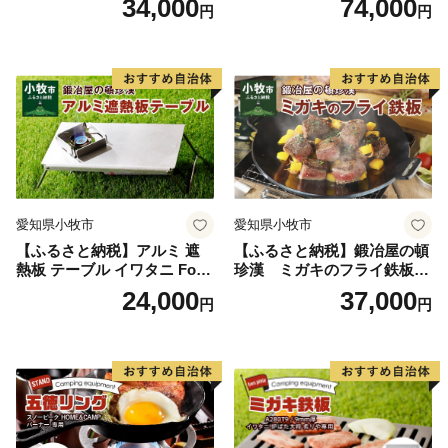
34,000
74,000
円
円
納可能 キャンプ アウトドア
ドア BBQ グランピング 極厚
BBQ グランピング ソロキャ
溝加工 アウトドア用品 キャ
ンプ 極厚 溝加工 アウトドア
ンプギア ソロ ソロキャンプ
用品 キャンプギア 鉄板料理
日本製
日本製 愛知県 送料無料
愛知県小牧市
愛知県小牧市
【ふるさと納税】アルミ 遮
【ふるさと納税】鍛冶屋の頓
熱板 テーブル イワタニ Fore
珍漢 ミガキのフライ鉄板
Winds Micro Camp Stove F
F220S アウトドア キャンプ
24,000
37,000
円
円
W-MS01専用 折り畳みテーブ
ソロ ソロキャンプ グランピ
ル コンパクト 軽量 堅牢 風防
ング BBQ フライパン 調理器
用切板 アウトドア キャンプ
具 ミガキ鉄板 日本製
ソロ ソロキャンプ グランピ
ング バーナー 風防 鍛冶屋の
頓珍漢 愛知県 小牧市 送料無
料