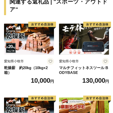
関連する返礼品 | "スポーツ・アウトド
ア"
愛知県小牧市
愛知県小牧市
乾燥薪 約20kg（10kg×2
マルチフィットネスツール B
箱）
ODYBASE
10,000
130,000
円
円