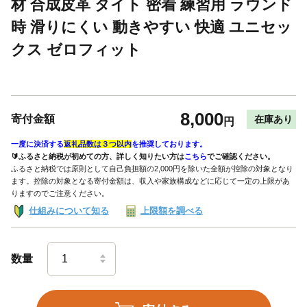
材 合成皮革 タイト 密着 練習用 ラウンド
時 滑りにくい 動きやすい 快適 ユニセッ
クス ゼロフィット
8,000
寄付金額
在庫あり
円
一度に決済する
返礼品数は３つ以内
を推奨しております。
🔰ふるさと納税が初めての方、詳しく知りたい方は
こちら
でご確認ください。
ふるさと納税では原則として自己負担額の2,000円を除いた全額が控除の対象となり
ます。控除の対象となる寄付金額は、収入や家族構成などに応じて一定の上限があ
りますのでご注意ください。
仕組みについて知る
上限額を調べる
数量