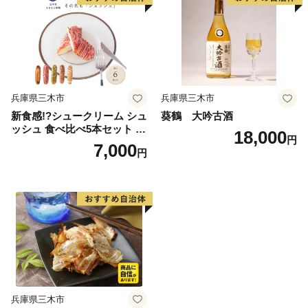
兵庫県三木市
兵庫県三木市
新食感!?シュークリーム シュ
葵鶴 大吟古酒
ッシュ 食べ比べ5本セット シ
18,000
円
ューアイス お試し 抹茶ミル
7,000
円
クいちごチョコキャラメルナ
ッツコーティング お中元 ス
イーツギフト お取り寄せ 冷
たい 夏 インスタ映え お菓子
贈り物 個包装 送料無料 お見
舞い すぐ 届く
兵庫県三木市