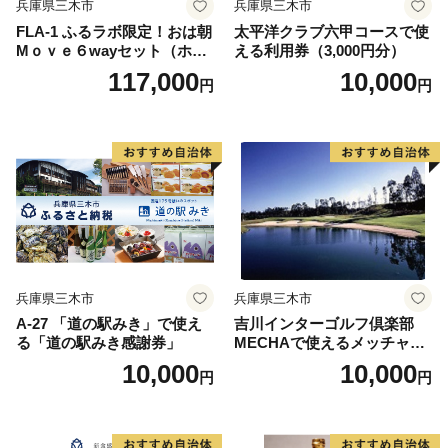
兵庫県三木市
兵庫県三木市
FLA-1 ふるラボ限定！おは朝
太平洋クラブ六甲コースで使
Mｏｖｅ６wayセット（ホワ
える利用券（3,000円分）
イト）
117,000
10,000
円
円
兵庫県三木市
兵庫県三木市
A-27 「道の駅みき」で使え
吉川インターゴルフ倶楽部
る「道の駅みき感謝券」
MECHAで使えるメッチャマ
ネー（3,000円分）
10,000
10,000
円
円