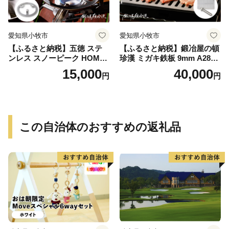
愛知県小牧市
愛知県小牧市
【ふるさと納税】五徳 ステ
【ふるさと納税】鍛冶屋の頓
ンレス スノーピーク HOME
珍漢 ミガキ鉄板 9mm A280T
&CAMP バーナー専用 専用
9 イワタニ 炉ばた大将 炙り
15,000
40,000
円
円
五徳 軽量 変形しにくい ずれ
や 専用 キャンプ ステンレス
にくい 滑り止め加工 錆びに
製ハンドル 栓抜き 簡易包装
くい 水洗い 曲げ加工 鍛冶屋
純国産製品 おうち時間 アウ
の頓珍漢 日本製 アウトドア
トドア お取り寄せ 送料無料
キャンプ 送料無料
この自治体のおすすめの返礼品