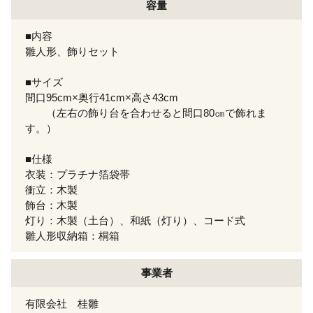
容量
■内容
雛人形、飾りセット
■サイズ
間口95cm×奥行41cm×高さ43cm
（左右の飾り台を合わせると間口80㎝で飾れま
す。）
■仕様
衣装：プラチナ箔袋帯
衝立：木製
飾台：木製
灯り：木製（土台）、和紙（灯り）、コード式
雛人形収納箱：桐箱
事業者
有限会社 桂雛