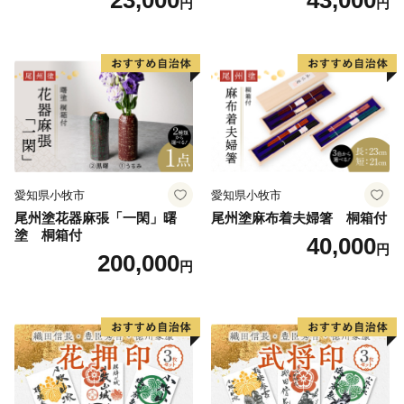
円
円
実用性 抗菌性 美味しく安全
性 実用性 抗菌性 美味しく安
な食事 手作り 贈答用 くつろ
全な食事 手作り 贈答用 くつ
ぎ おうち時間 プレゼント 抗
ろぎ おうち時間 プレゼント
ウイルス効果 お取り寄せ 愛
抗ウイルス効果 お取り寄せ
知県 小牧市 送料無料
愛知県 小牧市 送料無料
愛知県小牧市
愛知県小牧市
尾州塗花器麻張「一閑」曙
尾州塗麻布着夫婦箸 桐箱付
塗 桐箱付
40,000
円
200,000
円