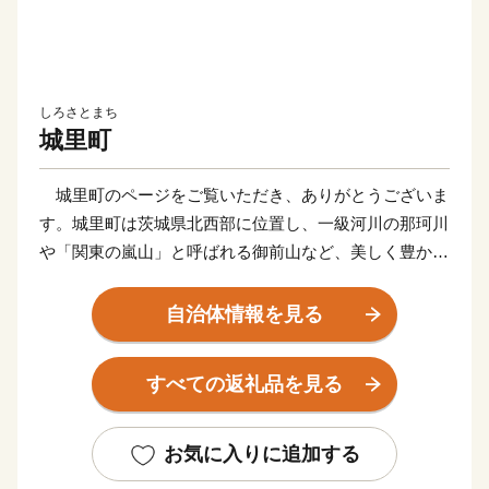
しろさとまち
城里町
城里町のページをご覧いただき、ありがとうございま
す。城里町は茨城県北西部に位置し、一級河川の那珂川
や「関東の嵐山」と呼ばれる御前山など、美しく豊かな
自然が残る静かなまちです。
自治体情報を見る
豊かな自然を生かして、日本一を受賞したお米「なな
かいの里コシヒカリ」や古内茶、レッドポアローなど多
すべての返礼品を見る
彩な農産物がつくられています。また、キャンプやハイ
キング、ゴルフなどのアウトドアアクティビティで自然
を満喫することができます。
お気に入りに追加する