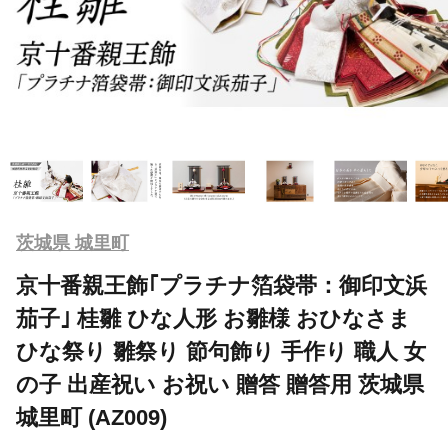
茨城県 城里町
京十番親王飾｢プラチナ箔袋帯：御印文浜
茄子｣ 桂雛 ひな人形 お雛様 おひなさま
ひな祭り 雛祭り 節句飾り 手作り 職人 女
の子 出産祝い お祝い 贈答 贈答用 茨城県
城里町 (AZ009)