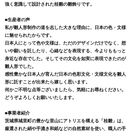
強く意識して設計された桂雛の雛飾りです。
■生産者の声
私が雛人形制作の道を志した大きな理由に、日本の色・文様
に魅せられたからです。
日本人にとって色や文様は、ただのデザインだけでなく、想
いや願いを託したり、心緒などを表現する、今よりももっと
身近な存在でした。そしてその文化を如実に表現できたのが
雛人形でした。
感性豊かな日本人が育んだ日本の色彩文化・文様文化を雛人
形に託すことが出来たら嬉しく思います。
何かご不明な点等ございましたら、気軽にお尋ねください。
どうぞよろしくお願いいたします。
■事業者紹介
茨城県城里町の豊かな里山にアトリエを構える「桂雛」は、
厳選された絹や手漉き和紙などの自然素材を使い、職人の手