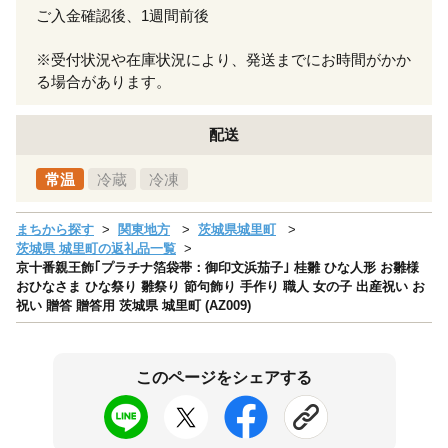
ご入金確認後、1週間前後
※受付状況や在庫状況により、発送までにお時間がかか
る場合があります。
配送
常温
冷蔵
冷凍
まちから探す
関東地方
茨城県城里町
茨城県 城里町の返礼品一覧
京十番親王飾｢プラチナ箔袋帯：御印文浜茄子｣ 桂雛 ひな人形 お雛様
おひなさま ひな祭り 雛祭り 節句飾り 手作り 職人 女の子 出産祝い お
祝い 贈答 贈答用 茨城県 城里町 (AZ009)
このページをシェアする