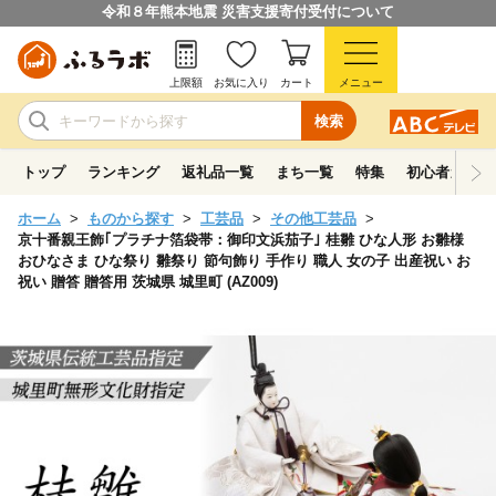
令和８年熊本地震 災害支援寄付受付について
上限額
お気に入り
カート
メニュー
検索
トップ
ランキング
返礼品一覧
まち一覧
特集
初心者ガイド
ホーム
ものから探す
工芸品
その他工芸品
京十番親王飾｢プラチナ箔袋帯：御印文浜茄子｣ 桂雛 ひな人形 お雛様
おひなさま ひな祭り 雛祭り 節句飾り 手作り 職人 女の子 出産祝い お
祝い 贈答 贈答用 茨城県 城里町 (AZ009)