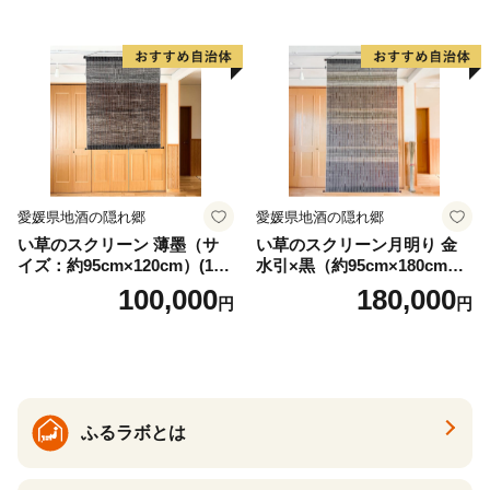
書道アーティスト 池谷公智
渾身の一作 作品 雑貨 工芸品
グッズ 愛知県 小牧市 お取り
寄せ 送料無料
愛媛県地酒の隠れ郷
愛媛県地酒の隠れ郷
い草のスクリーン 薄墨（サ
い草のスクリーン月明り 金
イズ：約95cm×120cm）(14
水引×黒（約95cm×180cm）
6)
(147)
100,000
180,000
円
円
ふるラボとは