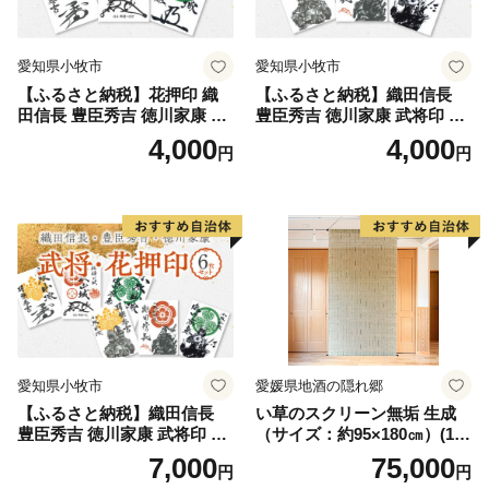
愛知県小牧市
愛知県小牧市
【ふるさと納税】花押印 織
【ふるさと納税】織田信長
田信長 豊臣秀吉 徳川家康 3
豊臣秀吉 徳川家康 武将印 3
枚 セット 戦国 武将 小牧山城
枚 セット イラスト 戦国 武将
4,000
4,000
円
円
墨絵 龍画師 書道アーティス
小牧山城 墨絵 龍画師 書道ア
ト 池谷公智 渾身の一作 作品
ーティスト 池谷公智 渾身の
雑貨 工芸品 グッズ 愛知県 小
一作 作品 雑貨 工芸品 グッズ
牧市 お取り寄せ 送料無料
愛知県 小牧市 お取り寄せ 送
料無料
愛知県小牧市
愛媛県地酒の隠れ郷
【ふるさと納税】織田信長
い草のスクリーン無垢 生成
豊臣秀吉 徳川家康 武将印 花
（サイズ：約95×180㎝）(14
押印 6枚 セット イラスト 戦
3)
7,000
75,000
円
円
国 武将 小牧山城 墨絵 龍画師