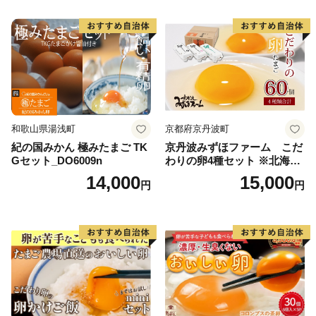
和歌山県湯浅町
京都府京丹波町
紀の国みかん 極みたまご TK
京丹波みずほファーム こだ
Gセット_DO6009n
わりの卵4種セット ※北海
道・沖縄・その他離島は配送
14,000
15,000
円
円
不可