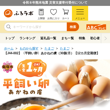
令和８年熊本地震 災害支援寄付受付について
上限額
お気に入り
カート
メニュー
検索
トップ
ランキング
返礼品一覧
まち一覧
特集
初心者ガイド
ホーム
ものから探す
たまご
たまご
【J44-002】〈平飼い卵〉あかねの虜（30個/月）【12カ月定期便】