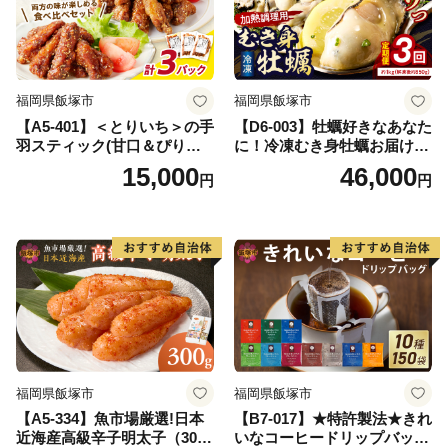
福岡県飯塚市
福岡県飯塚市
【A5-401】＜とりいち＞の手
【D6-003】牡蠣好きなあなた
羽スティック(甘口＆ぴり辛)
に！冷凍むき身牡蠣お届け便
計3パック
【隔月定期便(計3回発送)】
15,000
46,000
円
円
福岡県飯塚市
福岡県飯塚市
【A5-334】魚市場厳選!日本
【B7-017】★特許製法★きれ
近海産高級辛子明太子（300
いなコーヒードリップバッグ