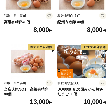
和歌山県白浜町
和歌山県白浜町
高級有精卵40個
紀州うめ卵 40個
8,000
8,000
円
円
和歌山県白浜町
和歌山県湯浅町
当店人気NO1 高級有精卵
DO6008_紀の国みかん 極み
80個
たまご 36個
13,000
10,000
円
円