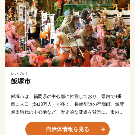
いいづかし
飯塚市
飯塚市は、福岡県の中心部に位置しており、県内で4番
目に人口（約13万人）が多く、長崎街道の宿場町、筑豊
炭田時代の中心地など、歴史的な変遷を背景に、市内に
3つの大学を有している「学園都市」です。
市民が安心して暮らせる健幸都市(けんこうとし)を目指
自治体情報を見る