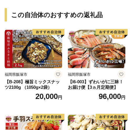
この自治体のおすすめの返礼品
福岡県飯塚市
福岡県飯塚市
【B-208】極旨ミックスナッ
【I6-003】ずわいがに三昧！
ツ2100g （1050g×2袋）
お届け便【3ヵ月定期便】
20,000
96,000
円
円