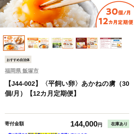
おすすめ自治体
福岡県 飯塚市
【J44-002】〈平飼い卵〉あかねの虜（30
個/月）【12カ月定期便】
144,000
寄付金額
在庫あり
円