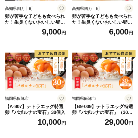
高知県四万十町
高知県四万十町
卵が苦手な子どもも食べられ
卵が苦手な子どもも食べられ
た！生臭くないおいしい卵を
た！生臭くないおいしい卵 6
味わう卵かけご飯ミニセット
個入×5P／Gbn-A03
9,000
6,000
円
円
(卵6個×2P、お米2合×1P、醤
油×1本、塩×1P)【お届け日
指定可能】／Gbn-B20
福岡県飯塚市
福岡県飯塚市
【A-807】テトラエッグ特選
【B9-009】テトラエッグ特選
卵『バボルナの宝石』30個入
卵『バボルナの宝石』（30
個/月）【3カ月定期便】
10,000
29,000
円
円