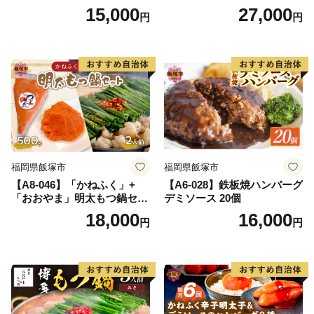
g）
（10種・150袋）
15,000
27,000
円
円
福岡県飯塚市
福岡県飯塚市
【A8-046】「かねふく」+
【A6-028】鉄板焼ハンバーグ
「おおやま」明太もつ鍋セッ
デミソース 20個
ト(絞って使える明太子500g
18,000
16,000
円
円
+もつ鍋2人前)