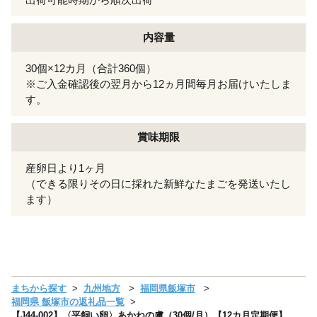
内容量
30個×12カ月（合計360個）
※ご入金確認後の翌月から12ヵ月間毎月お届けいたしま
す。
賞味期限
産卵日より1ヶ月
（できる限りその日に採れた新鮮なたまごを発送いたし
ます）
まちから探す
九州地方
福岡県飯塚市
福岡県 飯塚市の返礼品一覧
【J44-002】〈平飼い卵〉あかねの虜（30個/月）【12カ月定期便】