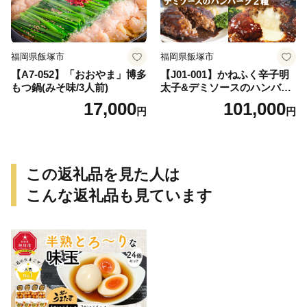
福岡県飯塚市
福岡県飯塚市
【A7-052】「おおやま」博多
【J01-001】かねふく辛子明
もつ鍋(みそ味/3人前)
太子&デミソースのハンバー
グ2種セット【隔月定期便(計
17,000
101,000
円
円
6回発送)】
この返礼品を見た人は
こんな返礼品も見ています