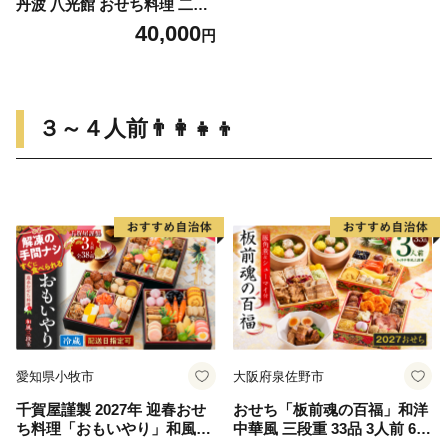
丹波 八光館 おせち料理 二段
重(1人前）12月31日お届け お
40,000
円
節 正月 年末 迎春 冷蔵 ギフ
ト お取り寄せ プレゼント グ
ルメ 縁起物 国内産 南丹市 京
都府
３～４人前👨‍👩‍👧‍👦
愛知県小牧市
大阪府泉佐野市
千賀屋謹製 2027年 迎春おせ
おせち「板前魂の百福」和洋
ち料理「おもいやり」和風三
中華風 三段重 33品 3人前 6.8
段重 3人前 全38品 冷蔵 おせ
寸 豚角煮＆焼売4種 付き【お