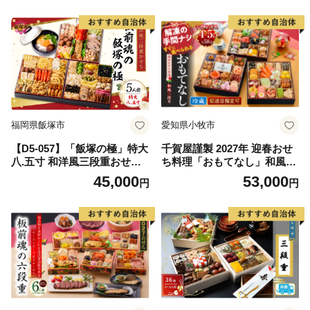
福岡県飯塚市
愛知県小牧市
【D5-057】「飯塚の極」特大
千賀屋謹製 2027年 迎春おせ
八.五寸 和洋風三段重おせち
ち料理「おもてなし」和風三
(5人前)
段重 4～5人前 全58品 冷蔵
45,000
53,000
円
円