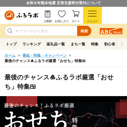
令和８年熊本地震 災害支援寄付受付について
上限額
お気に入り
カート
メニュー
検索
トップ
ランキング
返礼品一覧
まち一覧
特集
初心者ガイド
ホーム
番組・特集・キャンペーン
最後のチャンス🎍ふるラボ厳選「おせち」特集🍱
最後のチャンス🎍ふるラボ厳選「おせ
ち」特集🍱