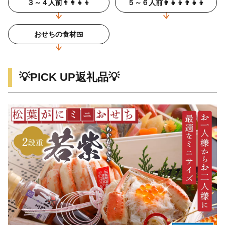
３～４人前👨‍👩‍👧‍👦
５～６人前👩‍👧‍👦👨‍👧‍👦
おせちの食材🍱
💡PICK UP返礼品💡