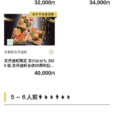
32,000
34,000
円
円
ち 2027 おせち料理 小牧市 年
せち料理 板前魂 贅沢おせち
内配送 年内発送 お節 冷蔵 冷
お節 惣菜 冷凍 先行予約 年内
蔵おせち 人気 新春
発送 おせち料理】
京都府京丹波町
京丹波町限定 京のおせち 202
6 祝 京丹波町合併20周年記念
限定オリジナルおせち 3段重
40,000
円
37品目 3人前 4人前 急速冷凍
京都 12月30日〜31日お届け
※北海道・沖縄・その他離島
は配送不可 [040KK001L]
５～６人前👩‍👧‍👦👨‍👧‍👦