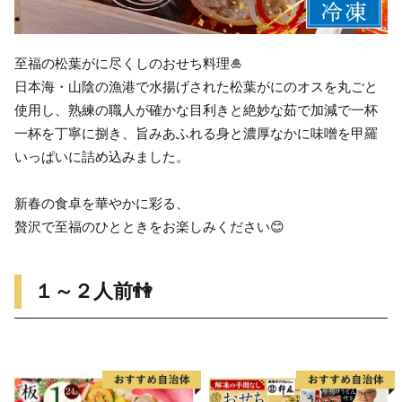
至福の松葉がに尽くしのおせち料理🎍
日本海・山陰の漁港で水揚げされた松葉がにのオスを丸ごと
使用し、熟練の職人が確かな目利きと絶妙な茹で加減で一杯
一杯を丁寧に捌き、旨みあふれる身と濃厚なかに味噌を甲羅
いっぱいに詰め込みました。
新春の食卓を華やかに彩る、
贅沢で至福のひとときをお楽しみください😊
１～２人前👫