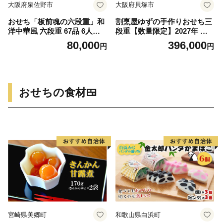
大阪府泉佐野市
大阪府貝塚市
おせち「板前魂の六段重」和
割烹屋ゆずの手作りおせち三
洋中華風 六段重 67品 6人前
段重【数量限定】2027年 冷
6.8寸 鮑＆おこわ＆豚角煮＆
蔵 4人前 5人前 予約 ふるさと
80,000
396,000
円
円
ローストビーフ＆ステーキ 付
納税おせち 贅沢
き【おせち料理 板前魂 贅沢
おせち お節 惣菜 冷凍 先行予
約 年内発送 おせち料理】
おせちの食材🍱
宮崎県美郷町
和歌山県白浜町