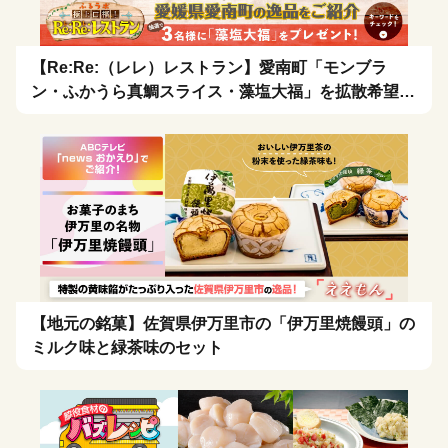
【Re:Re:（レレ）レストラン】愛南町「モンブラ
ン・ふかうら真鯛スライス・藻塩大福」を拡散希望！
🍴
【地元の銘菓】佐賀県伊万里市の「伊万里焼饅頭」の
ミルク味と緑茶味のセット