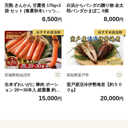
完熟 きんかん 甘露煮 170g×2
白浜からパンダの贈り物 金太
袋 セット [春夏秋冬いっつも
郎パンダかまぼこ 6個
や 宮崎県 美郷町 31ab0096]
6,500
8,000
円
円
おせち デザート 宮崎県産 美
郷産 送料無料 金柑 フルーツ
果物 加工品 おやつ お菓子 手
作り 手づくり 詰め合わせ ヨ
ーグルト ギフト プレゼント
贈り物 父の日 母の日 お試し
宮城県気仙沼市
高知県室戸市
生本ずわいがに 棒肉 ポーシ
室戸産活冷伊勢海老【約５０
ョン 20〜30本入 総重量 約50
０g】
0g [カネダイ 宮城県 気仙沼市
15,000
20,000
円
円
20564322] むき身 カニ かに
生 ずわいがに ズワイガニ ず
わい蟹 ズワイ蟹 蟹 カニ カニ
脚 蟹脚 カニ棒肉 カニ 蟹