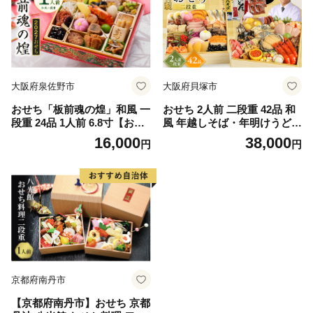
大阪府泉佐野市
大阪府貝塚市
おせち「板前魂の煌」和風 一
おせち 2人前 二段重 42品 和
段重 24品 1人前 6.8寸【おせ
風 年越しそば・年明けうどん
ち料理 板前魂 贅沢おせち お
付き グルメ杵屋 おせち料理
16,000
38,000
円
円
節 惣菜 冷凍 先行予約 年内発
重箱 冷凍おせち 縁起物 年末
送 おせち料理2027】
配送 お節 2027 アワビ ロース
トビーフ ふるさと おせち 大
人気 おすすめ 12月30日 お届
け
京都府南丹市
【京都府南丹市】おせち 京都