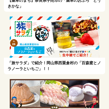
【薬草のまち】奈良県宇陀市の「薬草のおふろ とう
きかな」
「旅サラダ」で紹介！岡山県西粟倉村の「百森蜜とノ
ラノーラといちご」！！