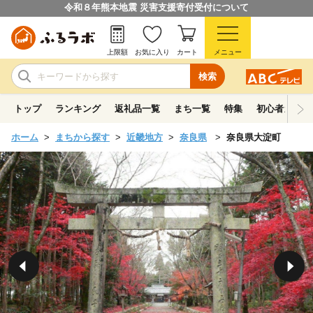
令和８年熊本地震 災害支援寄付受付について
上限額
お気に入り
カート
メニュー
検索
トップ
ランキング
返礼品一覧
まち一覧
特集
初心者ガイド
ホーム
まちから探す
近畿地方
奈良県
奈良県大淀町