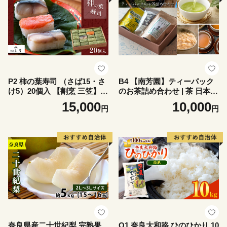
P2 柿の葉寿司 （さば15・さ
B4 【南芳園】ティーパック
け5）20個入 【割烹 三笠】 |
のお茶詰め合わせ | 茶 日本茶
柿の葉すし 柿の葉ずし 寿司
緑茶 晩茶 玄米茶 詰め合わせ
15,000
10,000
円
円
すし 鯖 さば サバ 鮭 サケ 冷
奈良県 大淀町
蔵 奈良県 大淀 老舗 和の伝統
の味 ※北海道、沖縄、青
森、秋田、離島地域へのお届
け不可
奈良県産二十世紀梨 完熟果
O1 奈良大和路 ひのひかり 10