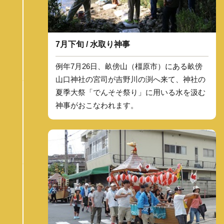
7月下旬 / 水取り神事
例年7月26日、畝傍山（橿原市）にある畝傍
山口神社の宮司が吉野川の渕へ来て、神社の
夏季大祭「でんそそ祭り」に用いる水を汲む
神事がおこなわれます。