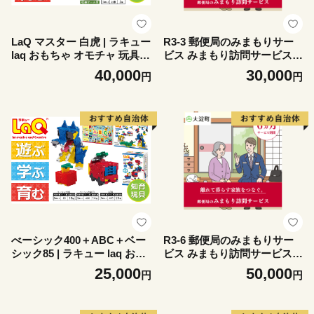
LaQ マスター 白虎 | ラキュー
R3-3 郵便局のみまもりサー
laq おもちゃ オモチャ 玩具
ビス みまもり訪問サービス(3
育む 知育玩具 つくって楽し
ヵ月) | 郵便局 見守り みまも
40,000
30,000
円
円
い ブロック アニマル 動物 ど
り 訪問 サービス 奈良県 大淀
うぶつ 誕生日 入学 入園 お祝
町
い プレゼント 奈良県 大淀町
べーシック400＋ABC＋ベー
R3-6 郵便局のみまもりサー
シック85 | ラキュー laq おも
ビス みまもり訪問サービス(6
ちゃ オモチャ 玩具 育む 知育
ヵ月) | 郵便局 見守り みまも
25,000
50,000
円
円
玩具 つくって楽しい ブロッ
り 訪問 サービス 奈良県 大淀
ク 誕生日 入学 入園 お祝い
町
プレゼント 奈良県 大淀町