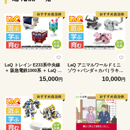
駅 プレゼント グルメ 奈良県
大淀町
LaQ トレイン E233系中央線
LaQ アニマルワールドミニ
＋ 阪急電鉄1000系 ＋ LaQ ス
ゾウ＋パンダ＋カバ | ラキュ
イートコレクション メロンク
ー laq おもちゃ オモチャ 玩
15,000
10,000
円
円
リームソーダ | ラキュー laq
具 育む 知育玩具 つくって楽
おもちゃ オモチャ 玩具 電
しい ブロック 動物 どうぶつ
車 ジュエリー 育む 知育玩
アニマル 誕生日 入学 入園 お
具 つくって楽しい ブロック
祝い プレゼント 奈良県 大淀
誕生日 入学 入園 お祝い プレ
町
ゼント 奈良県 大淀町