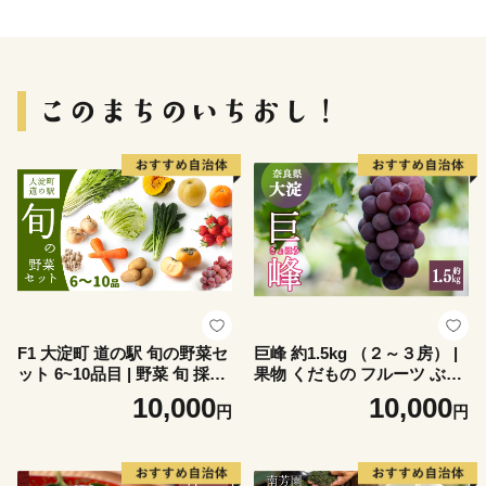
F1 大淀町 道の駅 旬の野菜セ
巨峰 約1.5kg （２～３房） |
ット 6~10品目 | 野菜 旬 採れ
果物 くだもの フルーツ ぶど
たて 新鮮 キノコ 季節 厳選
う ブドウ 葡萄 奈良県 大淀町
10,000
10,000
円
円
詰め合わせ おためし 道の駅
奈良県 大淀町