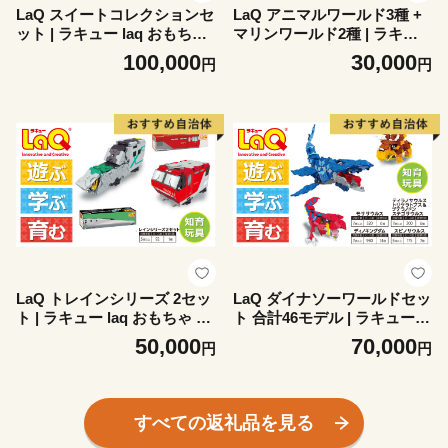
LaQ スイートコレクションセ
LaQ アニマルワールド3種 +
ット | ラキュー laq おもちゃ
マリンワールド2種 | ラキュ
オモチャ 玩具 育む 知育玩具
ー laq おもちゃ オモチャ 玩
100,000
30,000
円
円
つくって楽しい ブロック 誕
具 育む 知育玩具 つくって楽
生日 入学 入園 お祝い プレゼ
しい ブロック 動物 どうぶつ
ント 奈良県 大淀町
アニマル マリン 誕生日 入学
入園 お祝い プレゼント 奈良
県 大淀町
LaQ トレインシリーズ 2セッ
LaQ ダイナソーワールドセッ
ト | ラキュー laq おもちゃ オ
ト 合計46モデル | ラキュー la
モチャ 玩具 育む 知育玩具 E
q おもちゃ オモチャ 玩具 育
50,000
70,000
円
円
H500電気機関車 ALFA-X E95
む 知育玩具 つくって楽しい
6形式 新幹線 電車 つくって
ブロック 誕生日 入学 入園 お
楽しい ブロック 誕生日 入学
祝い プレゼント 奈良県 大淀
入園 お祝い プレゼント 奈良
町 恐竜
すべての返礼品を見る
県 大淀町