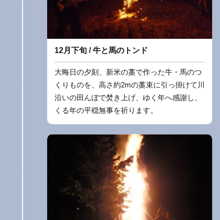
12月下旬 / 牛と馬のトンド
大晦日の夕刻、新米の藁で作った牛・馬のつ
くりものを、高さ約2mの藁束に引っ掛けて川
沿いの田んぼで焚き上げ、ゆく年へ感謝し、
くる年の平穏無事を祈ります。