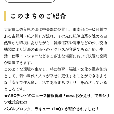
⼤淀町は奈良県のほぼ中央部に位置し、町南部に⼀級河川で
ある吉野川（紀ノ川）が流れ、その先に紀伊⼭系を眺める⾃
然豊かな環境にありながら、幹線道路や電⾞などの公共交通
機関により近郊の都市へのアクセスが容易であるため、⽣
活・仕事・レジャーなどさまざまな場⾯において快適な空間
が提供できます。
このような環境を⽣かし、特に教育・福祉・⽂化を重点施策
として、若い世代の⼈々が幸せに定住することができるよう
な「安全で住み良い、活⼒あるまちづくり」をめざしている
ところです。
★ABCテレビのニュース情報番組「newsおかえり」でヨシリ
ツ株式会社の
パズルブロック、ラキュー（LaQ）が紹介されました！