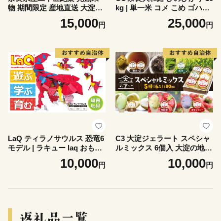
物 期間限定 産地直送 大淀町
kg | 単一米 コメ こめ ゴハン
2Lサイズ 半箱 5.5kg以上 18
ご飯 ごはん 大容量 奈良県 大
15,000
25,000
円
円
玉 | 果物 くだもの フルーツ
淀町 ヒノヒカリ もちもち
梨 期間限定 産地直送 奈良県
大淀町 万福農園
LaQ ティラノサウルス 恐竜6
C3 大淀ジェラート スペシャ
モデル | ラキュー laq おもち
ルミックス 6個入 大淀の地か
ゃ オモチャ 玩具 育む 知育玩
ら旨味を込めて!自然の恵み
10,000
10,000
円
円
具 つくって楽しい ブロック
いっぱい【大淀ジェラート】
恐竜 誕生日 入学 入園 お祝い
| 大淀の地から旨味を込めて!
プレゼント 奈良県 大淀町
自然の恵みいっぱい ジェラ
ート スイーツ フルーツ アイ
ス アイスクリーム 煎茶 番茶
茶 梨 古都華 いちご 苺 道の