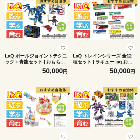
LaQ ボールジョイントテクニ
LaQ トレインシリーズ 全12
ック＋青龍セット | おもちゃ
種セット | ラキュー laq おも
玩具 オモチャ ラキュー 知育
ちゃ オモチャ 玩具 知育玩具
50,000
50,000
円
円
玩具 パズル ブロック プレゼ
蒸気機関車 山手線 近鉄しま
ント 知育おもちゃ 入学 入園
かぜ 近鉄ひのとり はやぶさ
お祝い プレゼント 奈良県 大
こまち かがやき のぞみ ドク
淀町
ターイエロー ALFA-X新幹線
電車 玩具 遊ぶ 学ぶ 育む