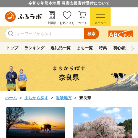
令和８年熊本地震 災害支援寄付受付について
上限額
お気に入り
カート
メニュー
検索
トップ
ランキング
返礼品一覧
まち一覧
特集
初心者ガイド
奈良県
ホーム
まちから探す
近畿地方
奈良県