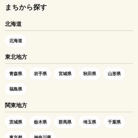
十津川村を襲った大水害を機
典商品の写真はイメージです。
た。 これからもこのすばら
宣言」の理念のもとで「水源地
中一貫教育を開始しています。
まちから探す
に、村から2,489人が移住し、
しい自然や歴史・文化を守り続
の村づくり」に取り組んでいま
事業費 57,780,000円 基金か
北海道新十津川町がつくられま
けるために本村に生まれ離れて
す。 自然の恵みあふれる川上
ら充当した額 4,000,000円 ・
した。入植から1世紀以上経っ
北海道
暮らす方や、ゆかりのある方、
村に、ぜひ一度お越しくださ
黒滝小中学校スクールバス購入
た今でも、「母の村」と「子の
さらには本村を応援していただ
い。
事業 （平成30年度） 黒滝小・
町」として深い絆で結ばれてい
ける方など「上北山村の発展の
中学校の児童・生徒の登下校等
北海道
ます。ひとつの災害から生まれ
ために応援しようとする気持
に使用するスクールバス（１０
た母子を思いあう心は、世代を
ち」「上北山村を愛する気持
人乗り）１台を購入しました。
東北地方
超えて受け継がれ、その縁を今
ち」を寄附金という形で「上北
村内の道路は幅員が狭い箇所が
なお紡ぎ続けています。 ふ
山村ふるさと寄附金」にご協力
多く、安全な登下校用の歩道が
るさと納税を通じて、美しい自
をお願いいたします。 ご協
青森県
岩手県
宮城県
秋田県
山形県
確保されておらず、鉄道やバス
然のある十津川村に来ていただ
力いただいた寄附金は上北山村
等の公共交通機関もないため、
ければ幸いです。
の発展のために有効に活用させ
福島県
ほとんどの児童・生徒は登下校
ていただきます。
にスクールバスを利用していま
す。今回、老朽化したスクール
関東地方
バスの更新に活用させていただ
き、黒滝小中学校の児童・生徒
茨城県
栃木県
群馬県
埼玉県
千葉県
の安全・安心な登下校に取り組
んでいます。 事業費
東京都
神奈川県