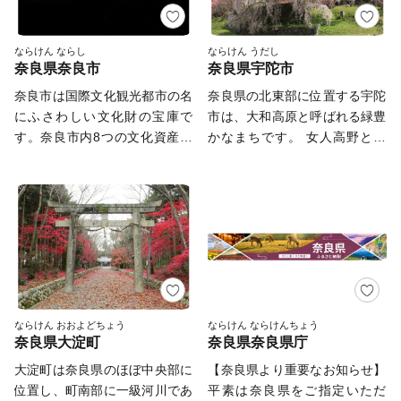
ならけん ならし
ならけん うだし
奈良県奈良市
奈良県宇陀市
奈良市は国際文化観光都市の名
奈良県の北東部に位置する宇陀
にふさわしい文化財の宝庫で
市は、大和高原と呼ばれる緑豊
す。奈良市内8つの文化資産群
かなまちです。 女人高野とし
が「古都奈良の文化財」とし
て有名な室生寺や又兵衛桜、万
て、平成10年12月、ユネスコ
葉人柿本人麻呂が魅了されたか
の世界遺産に登録されました。
ぎろひ、水の分配を司る水分神
先人たちの手で大切に守り継が
社など、歴史と自然が暮らしの
れたこの宝を前にしたとき、悠
中に息づいています。また、伊
久のときをこえたその美しさ・
勢本街道の宿場町として栄え、
力強さに心を奪われます。 も
当時のにぎわいぶりを伝える街
っと多くの人と、この感動を分
並みは、古の旅人の思いを今も
かちあいたい。 ふるさと納税
伝えています。 平成18年1月の
ならけん おおよどちょう
ならけん ならけんちょう
奈良県大淀町
奈良県奈良県庁
制度の活用も含め、奈良市はこ
合併によって「宇陀市」となっ
れからも歴史と伝統を生かした
てからは、日々新たな歴史を刻
⼤淀町は奈良県のほぼ中央部に
【奈良県より重要なお知らせ】
まちづくりをすすめます。奈良
んでいます。 その原動力とな
位置し、町南部に⼀級河川であ
平素は奈良県をご指定いただ