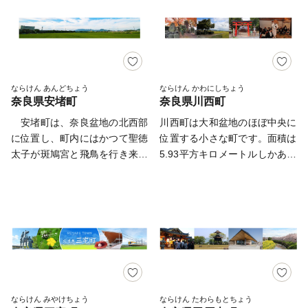
たと見られ、イワクラと呼ばれ
都華パフェ」が大人気！期間限
光客の目を楽しませてくれま
教建造物」が、1993年12月に
寄附者様のご都合による寄附申
ています。神野山の中腹には、
定（完全予約制）ですが、ぜひ
す。町の北西、隣接の平群町域
日本で初めて世界文化遺産に登
込のキャンセル、お礼の品の変
黒い岩が川のようになった奇景
一度お越しください。
内に位置する信貴山朝護孫子寺
録されて、2023年12月に30周
更や返品、配送先や配送時期の
「鍋倉渓(なべくらけい)」があ
は、標高437mの信貴山の東の
年を迎えました。 斑鳩町の
変更はできません。 ・寄附者
り、「天狗が争って投げた岩の
中腹に建てられていて、俗
魅力を国内外に発信するため、
様のご都合によりお礼の品がお
あと」との伝説のほか、古代人
に“信貴の毘沙門天”と呼ばれ、
訪日外国人観光客（インバウン
ならけん あんどちょう
ならけん かわにしちょう
届けできない場合、お礼の品の
が夜空の天の川を岩で表したの
奈良県安堵町
奈良県川西町
広い信仰を集めています。本町
ド）向けの観光パンフレットの
再送はいたしません。あらかじ
ではという見方もあります。"
は、その東の登山口にあたり、
作成など、さまざまな取り組み
安堵町は、奈良盆地の北西部
川西町は大和盆地のほぼ中央に
めご了承ください。 ・令和7年
その門前町の一部と朱色の開運
を始めています。また、2018
に位置し、町内にはかつて聖徳
位置する小さな町です。面積は
4月1日から葛城市のふるさと納
橋を渡れば、湯の香ただよう旅
年5月には、史跡中宮寺跡がオ
太子が斑鳩宮と飛鳥を行き来し
5.93平方キロメートルしかあり
税相談窓口が以下の連絡先に変
館街が町内に軒を連ねていま
ープンし、新しい観光スポット
たとされる古道「太子道」が通
ません。 小さな町ですが、少
更になりました。お手数です
す。 南は、万葉の昔から歌に
も登場しました。 歴史・文
っており、今もその名残を残し
し変わった伝説や隠れた魅力い
が、ご質問、ご相談等ございま
詠まれた竜田川がこのあたりの
化のみならず、「食」をテーマ
ています。 また、町の南に
っぱいの町です！ 「室町時
したら下記連絡先までご連絡い
大和川といわれていて、三室山
としたまちおこしも盛んで、も
大和川、西に富雄川、中央に岡
代、天から翁の能面と一束のネ
ただきますようお願いいたしま
とともに数多くの古歌が残され
みじの名所「竜田川」が名前の
崎川が流れ、難波の津と飛鳥を
ギが降ってきた」 これは『面
す。 【連絡先】 名称：葛城市
ています。このほか、崇神天皇
由来といわれている「竜田揚
結ぶ水運の要衝として、豊かな
塚』というスポットに残る伝
ふるさと係 TEL：0120-139-
の創建で風の神として古い由緒
げ」を斑鳩の名物として、日本
歴史・文化が古より集積してい
説。川西町が観世流能の発祥の
725 メールアドレス：
をもつ龍田大社、観音寺の地蔵
竜田揚げ協会を中心にさまざま
る町です。 近代陶芸の巨
地であることを示すほか、古く
furusato@katsuragicity.net 受
菩薩立像（重要文化財）、薬隆
な活動を行っています。さら
匠・人間国宝第1号である富本
からネギの生産地であったこと
付時間 9：00~17：00（土・
ならけん みやけちょう
ならけん たわらもとちょう
寺八幡神社（重要文化財）、秋
に、「斑鳩らしさ」をテーマと