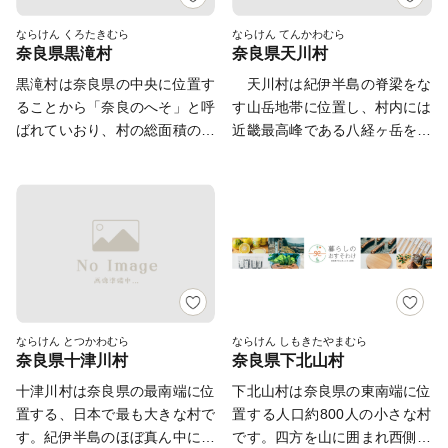
したが、昨今の人口減少に歯止
事業所が顕在しています。
きます。
めがかからず、 『なんとかせ
ならけん くろたきむら
ならけん てんかわむら
ふるさと納税を通じて本町の魅
奈良県黒滝村
奈良県天川村
なあかん！！』 と町民一丸と
力、今後のまちづくりをひとり
なり、産業復興に取り組んでい
黒滝村は奈良県の中央に位置す
天川村は紀伊半島の脊梁をな
でも多くの方に知っていただ
ます。 我がふるさと「吉野」
ることから「奈良のへそ」と呼
す山岳地帯に位置し、村内には
き、お力添えをいただければ幸
の先人達が、育み守り継いでき
ばれていおり、村の総面積の約
近畿最高峰である八経ヶ岳をは
いに存じます。いただいた寄附
た文化や産業を未来に向けて持
９７％を林野が占める「森林の
じめとして２０００ｍに近い大
金は寄附者の方のご希望に応じ
続し、発展するまちづくりを進
村」です。豊かな自然と森林資
峯山脈が連なっており、吉野熊
て活用し、多様な方々の参加に
めていきたいと考えています。
源に恵まれ、村の主産業である
野国立公園にも指定される豊か
よる個性あふれる地域づくりを
ふるさと納税を通じて、吉野の
林業は古くから村民の暮らしを
な原生の森林と、それよりいず
行っていきます。広陵町を「ふ
恵みを体感していただけますよ
支えてきました。 【黒滝村の
る深く、そして清らかな流れの
るさと」とする方だけでなく、
う願っております。
使い道情報】 （心温まるご寄
数々の滝や渓谷により、神秘性
町民の方、町内で働いている
附ありがとうございました）
を秘めた自然環境を保っていま
方、広陵町にゆかりのある方な
各年度中に皆様からいただいた
す。 修験道の創生以来この
ど、「広陵町のまちづくりへ参
ふるさと応援寄附金は、各年度
大峯の地は、修験者達の祈りの
ならけん とつかわむら
ならけん しもきたやまむら
加したい」との思いをお持ちの
奈良県十津川村
奈良県下北山村
末付で基金へ積み立てを行い、
地であることから、平成16年に
すべての皆さまからのご寄附を
翌年度に寄附財源を予算化し、
修行の道である「大峯奥駈道」
十津川村は奈良県の最南端に位
下北山村は奈良県の東南端に位
お待ちしています（町民の方へ
お申込時にお選びいただいたプ
が世界遺産に登録されました。
置する、日本で最も大きな村で
置する人口約800人の小さな村
は返礼品をお送りしておりませ
ロジェクトの財源として有効に
す。紀伊半島のほぼ真ん中に位
です。四方を山に囲まれ西側に
ん）。ご寄附は、額の多少を問