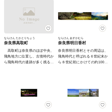
す。また、奈良盆地の肥沃な耕
らしを楽しむまち たわらも
い火山地形からなっている谷間
し、三重県との県境にある四季
御遠忌を迎えた斑鳩町にぜひお
作地を有することから、豊かな
と」をスローガンに将来を見据
盆地です。 総面積は47.76k㎡
の移り変わりを感じられる自然
越しいただき、聖徳太子のおも
農産物が生産されています。
えたまちづくりを進めていま
でそのうち86％が森林に覆われ
が自慢の村です。 村名の由
かげに出会ってみてはいかがで
す。
ています。村の中央を流れる曽
来は、その昔、倭姫命が天照大
しょうか。
爾川に沿って9つの集落が形成
神の御神霊を奉じる大神宮の候
され、平均降水量1836㎜、平
補地を求め本村を訪れ、その印
均気温13℃と高原冷涼多雨地帯
として、杖を置いていかれたと
ならけん たかとりちょう
ならけん あすかむら
奈良県高取町
奈良県明日香村
です。 村の西側には柱状節理
いう伝説が基となっています。
の岩壁があらわな屏風岩、兜岳
現在、御杖村では、こ
高取町は奈良県のほぼ中央、
奈良県明日香村とその周辺は、
及び鎧岳は国の天然記念物に指
の“杖”をキーワードに、魅力あ
飛鳥地方に位置し、古墳時代か
飛鳥時代と呼ばれる６世紀末か
定され、また東側にはススキの
る地域づくりを進めています。
ら飛鳥時代の遺跡が多く残るな
ら８世紀初にかけての約100年
大海原で有名な曽爾高原があ
ぜひ、みなさまも “魔法”をか
ど、日本の歴史のふるさととい
間、一時期を除いて都が営ま
り、村の大半が室生赤目青山国
けるお手伝いを、「ふるさと納
えます。今来人〈古代の渡来
れ、日本の古代国家体制が形成
定公園に指定され風光明媚な村
税」というかたちで御杖村にお
人〉たちが大陸からもたらした
された地域です。大阪府、京都
です。 本村の産業は、農林業
寄せくださいますようお願いし
新しい文化の栄えたところでし
府といった都市圏からも鉄道や
と観光で支えられ、特に、夏で
ます。
た。また、中世から近世にかけ
自家用車で１時間程度でお越し
も寒暖差があることからトマト
ては日本三大山城の一つ、高取
いただくことができます。 村
やほうれん草などの高原野菜が
城が築かれました。現在は緑に
内には「大化の改新」の舞台と
盛んに生産され、｢食｣と｢自然
覆われ石垣を留めるのみの姿な
なった宮跡、極彩色の古墳壁画
美｣で観光客をお迎えしていま