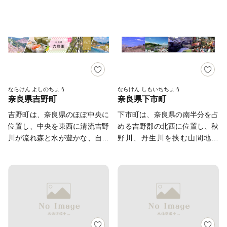
す。
は、南北に走る高田川・葛城
の町です。 町の歴史は古く、
川・曽我川が流れ、その周囲で
約15000年前の旧石器時代に
は整然とした田園風景が広が
人々の生活の痕跡が見られ、続
り、町全体が自然であふれてい
く縄文時代以降、各時代の遺跡
ます。また、西部地域の馬見丘
が残されています。 廣瀬神社
陵には、巣山古墳をはじめ、県
では毎年2月11日になると砂か
を代表する大きな古墳が多数存
け祭りが行われ、五穀豊穣を祈
在し、歴史のロマンが色濃く息
り砂を掛け合う大和の奇祭とし
ならけん よしのちょう
ならけん しもいちちょう
奈良県吉野町
奈良県下市町
づくとともに、真美ヶ丘ニュー
て有名です。 町内には奈良公
タウンの開発により、大都市近
園に次ぐ県内2番目の広さを誇
吉野町は、奈良県のほぼ中央に
下市町は、奈良県の南半分を占
郊の良好な環境の新興住宅地と
る馬見丘陵公園が広がってお
位置し、中央を東西に清流吉野
める吉野郡の北西に位置し、秋
して人口が伸び続けています。
り、季節によって色とりどりの
川が流れ森と水が豊かな、自然
野川、丹生川を挟む山間地域
広陵町は「かぐや姫のま
花が咲き乱れます。 特産品と
に囲まれた人口約6,000人の町
で、全体の78.6％が山林です。
ち」、「靴下の町」です。町内
しては、イチゴやブドウなどの
です。 1300年前の太古からこ
奥吉野地方の入口として古くか
にある讃岐神社は『竹取物語』
果実が有名で、それらを使用し
の自然の恵みの中で暮らしを営
ら政治・経済・文化に重要な役
の舞台であり、讃岐造を祀って
たスイーツもカフェなどで販売
み、豊かな文化と産業を育んで
割を果たしてきました。 吉野
おり神社周辺に住んでいたと考
されています。 大都市へのア
きました。 かつては、木材の
山地と大和平野を結ぶ交通の要
えられています。また、広陵町
クセスも良く、整然とした街並
集積地として吉野地方の中心的
衝、自然環境に恵まれたココロ
は「靴下の生産量日本一」を誇
みの中で、歴史文化を肌で感じ
な町として賑わいをみせていま
に響く、木と水と緑の町です。
り、町内にはたくさんの靴下の
ながら心豊かに暮らすことがで