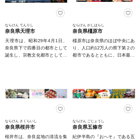
の パズルブロック、ラキュー
参詣道」といった３つの世界遺
田川が南北に流れ、春になると
るさとを懐かしんでいただくこ
（LaQ）が紹介されました！
産に囲まれています。 国宝や
大中公園を中心に川の両岸南北
とを願っています。 【ご注
</SPAN><a
重要文化財の建築・仏像が数多
2.5キロメートルにわたり、見
意】 ・お礼の品の送付は、大
href="https://furusato.asahi.co.jp/goods/?
く残され、豊かな歴史文化資源
事な桜のトンネルが続きます。
和郡山市外にお住まいの方のご
ならけん てんりし
ならけん かしはらし
c=17&cm=85&ce=1&l=30&o=2&start=1">
に恵まれており、観光客で賑わ
奈良県天理市
奈良県橿原市
夜になってもライトアップされ
寄附に限らせていただきます。
<font color="blue"> 👉ヨシリツ
っています。 ※県立医科大学
た夜桜を見物する人の波は絶え
・寄附につきましては、年度内
天理市は、昭和29年4月1日、
橿原市は奈良県のほぼ中央にあ
株式会社の パズルブロック、
の運営支援・施設整備(未来へ
ることなく、奈良県を代表する
の回数制限は現在設けておりま
奈良県下で四番目の都市として
り、人口約12万人の県下第２の
ラキュー（LaQ） </font></a>
の飛躍基金」」 へのご寄附を
桜の名所となっています。
せん。 ・お礼の品のお届けに
誕生し、宗教文化都市として着
都市であるとともに、日本最初
ご希望の方は下記バナー(ふる
【アクセス】 ・近鉄大阪線大
は1～2ヶ月程度（繁忙期にはそ
実に発展を遂げてまいりまし
の本格的都城として藤原京が創
さと奈良県応援サイト)(外部リ
阪上本町駅から「快速急行」で
れ以上）かかることがありま
た。 私たちのまち“天理市”は、
都された「日本国はじまりの
ンク)よりお手続きをお願いい
約30分 ・近鉄南大阪線大阪阿
す。 ・お礼の品の写真はイメ
緑あふれる“大和青垣”に抱か
地」です。 鉄道網や道路網が
たします。
部野橋駅から「急行」で約30分
ージです。 大和郡山市は、
れ、卑弥呼の里を思わせる黒塚
発達した交通の要衝で、大阪か
・JR大和路線天王寺駅から「区
旧市街地部分は郡山城跡を中心
古墳から出土した多数の三角縁
ら30分、京都から50分と便
間快速」で約40分 ・大阪か
に城下町の趣を残し、生産量日
神獣鏡等、数多くの文化財をは
利。歴史遺産などを取り入れた
ら、「西名阪自動車道」の法隆
本一の金魚を飼育している池が
じめ、日本最古の道といわれ
お礼の品で「橿原」を堪能する
寺インターで降り、約20分 ・
数多く見られます。郊外に行く
る“山の辺の道”が現存するな
とともに、ぜひ一度訪れてみて
「南阪奈道路」～「国道165号
と田畑や丘陵地など自然が豊富
ど、歴史と自然が一体となって
ください。 約1300年前には日
ならけん さくらいし
ならけん ごじょうし
バイパス」から約10分 ・奈良
にあり、また市の東西に大型商
奈良県桜井市
奈良県五條市
息づいている“まち”です。 ●お
本の首都・藤原京があった場所
市から「国道24号」で約50分 ■
業施設、南部には工業団地も備
問い合わせ先 【ふるさと納税
であり、その中心の藤原宮跡を
桜井市は、奈良盆地の清流を集
紀伊半島の『おへそ』である五
寄付お申し込み後のお問い合わ
え、近鉄・JRの鉄道路線も通っ