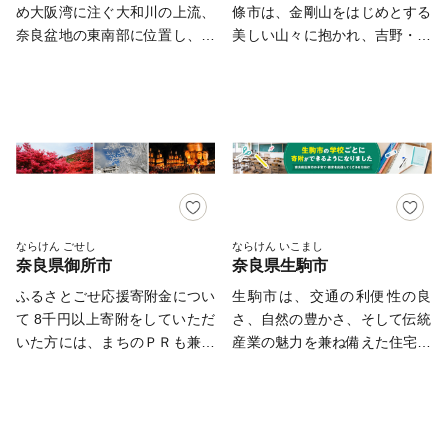
サポートセンター】 TEL：
囲むように万葉集にも詠まれた
め大阪湾に注ぐ大和川の上流、
條市は、金剛山をはじめとする
せ ふるさと納税サポートセン
ている非常にバランスの取れた
0570‐015‐482（平日10時～17
大和三山が美しい姿を見せて、
奈良盆地の東南部に位置し、面
美しい山々に抱かれ、吉野・熊
ター TEL：0570-015-482 E-
住みよいまちです。 本市で
時） Mail：ask-fc@furusato-
人々の心を癒してくれます。
積の約60％が山間部である自然
野の清流を注ぐ河川がひろが
mail: ask-fc@furusato-
は、「あふれる夢と希望と誇
support.jp 休業日：祝祭日・特
また、明日香や吉野など奈良県
豊かなまちです。 市内北部に
り、四季折々に情感を漂わせる
support.jp （平日10時～17時）
り 暮らしてみたくなる 元気
定休業期間
中南部への玄関口としての役割
は、弥生時代の大規模集落であ
豊かな自然に満ち溢れていま
祝祭日・特定休業期間を除く ■
城下町（やまとこおりやま）」
も担っています。古代だけでは
る纒向遺跡が存在し、邪馬台国
す。 清らかな大地と水に育ま
ワンストップ特例申請書の送付
を将来像とさだめ、新たな可能
ありません。江戸時代の町並み
畿内説の最有力候補地とされ、
れた日本一の柿や梅などの果
先 〒400-8691 日本郵便株式会
性に恵まれ、誇らしい気持ちを
が残るわが国最大の重要伝統的
また、ヤマト王権発祥の地とし
樹、鮎やあまごなどの川魚をは
社 甲府中央郵便局 私書箱 第33
抱くことができるまち、また、
建造物群保存地区・今井町には
て、我が国の生い立ちにかかわ
じめ、大自然の恩みを受けた当
号 奈良県大和高田市 ワンス
誰もが訪れ、住み続けたくなる
町家を活用したお店も誕生し、
る重要な遺跡であると考えられ
地ならではのおいしいものも満
トップ特例申請窓口 SNP 行
まちを目指します。「夢と誇り
若者にも人気です。さらに広大
ています。 また、日本文化の
載。 明治維新発祥の地である
ならけん ごせし
ならけん いこまし
と自信」を持てるまちづくりへ
な神域を持ち、お正月には約１
奈良県御所市
奈良県生駒市
原点である相撲発祥の地、仏教
五條市は、ロマンあふれる歴史
の取り組みにご協力をいただき
００万人が初詣に訪れる橿原神
公伝の地、芸能創生の地として
の宝庫。江戸時代から400年の
ふるさとごせ応援寄附金につい
生駒市は、交通の利便性の良
ますよう、お願いいたします。
宮もあります。 「日本国はじ
記紀万葉に綴られています。
ときを経て美しい姿を残す重要
て 8千円以上寄附をしていただ
さ、自然の豊かさ、そして伝統
まりの地 橿原」の魅力をお礼
特に、素麺の発祥の地は桜井市
伝統的建造物群保存地区『新町
いた方には、まちのＰＲも兼ね
産業の魅力を兼ね備えた住宅都
の品でお楽しみいただき、応援
の三輪であり、「三輪素麺」と
通り』、ユネスコの世界遺産に
てお礼の品（特典）をお送りし
市です。大阪まで最短２０分の
していただければ幸いです。
して全国に知られています。
登録された「大峯奥駈道」も自
ます。 【ご注意】 ・寄附につ
ベッドタウンで、子育てしやす
桜井市では、「卑弥呼の里・桜
慢です。 温泉やBBQなど、家
きましては、年度内の回数制限
く、教育環境も充実していま
井ふるさと寄附金」を設置し、
族連れで楽しんだり、田舎暮ら
は現在設けておりません。 ・
す。 ふるさと生駒応援寄附を