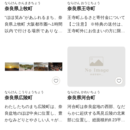
がら往時の栄華が感じられま
を誇る高松塚古墳やキトラ古墳
ならけん かんまきちょう
ならけん おうじちょう
す。
奈良県上牧町
奈良県王寺町
す。歴史と自然が程よくとけあ
などの文化遺産が数多く存在
い、いつも人の温もりがあり、
し、万葉集にも詠われた自然環
“ほほ笑み”があふれるまち、奈
王寺町ふるさと寄付金について
新しい時代が訪れても、静かに
境と一体となって歴史的風土を
良県上牧町 大阪都市圏へ1時間
【ご注意】 ※特典の送付は、
歴史を語り続けるまちとして現
形成しています。 昭和５５年
以内で行ける場所でありなが
王寺町外にお住まいの方に限ら
在にいたっています。 こん
には明日香村における歴史的風
ら、自然が豊かであり、大きな
せていただきます。 ※お礼の
な高取町を、皆さまの心の「ふ
土の保存及び生活環境の整備等
ショッピングモールや温浴施
品を受け取ることによる経済的
るさと」として応援していただ
に関する特別措置法（通称、明
設、飲食店など都市機能も兼ね
利益については、一時所得に該
けませんか。
日香法）が制定され、国の特別
備えているコンパクトな街。
当します。 ※寄付につきまし
立法で保全された他に類を見な
また、丘陵地ならではの、風水
ては、年度内の回数制限は現在
い地域となっています。
害を受けにくいという特性によ
設けておりません。 ※お礼の
り、安全・安心の面も魅力の1
品のお届けには1～2ヶ月程度か
つです。 歴史遺産として、片
かることがあります。 ※お礼
岡氏、松永氏と続いた戦国時代
の品の写真はイメージです。
ならけん こうりょうちょう
ならけん かわいちょう
奈良県広陵町
奈良県河合町
の戦いの舞台となった「片岡
城」の城跡、画文帯環状乳神獣
わたしたちのまち広陵町は、奈
河合町は奈良盆地の西部、なだ
鏡が出土した「史跡上牧久渡古
良盆地のほぼ中央に位置し、豊
らかに起伏する馬見丘陵の北東
墳群」などを観光ルート「かん
かなみどりとやさしい人々が息
部に位置し、総面積約8.23平方
まき笹ゆり回廊」で結んでいま
づく魅力ある町です。 本町
キロメートル、人口約1万8千人