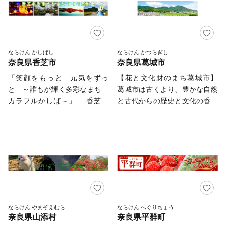
邪馬台国のロマンに心魅かれる
しを体験したりできる施設も充
特典の選択は、10品までで組み
通じて、子どもたちの成長を見
方や、桜井市を応援する方から
実。当地の誇る自然・歴史・味
合わせてください。 ・特典は
守りながら共に育ち続けるま
の寄附を募っています。 ふる
覚とともに、心地よい『五條時
御所市外に在住する方で8,000
ち、生駒をぜひ応援してくださ
さと納税でいただいた寄附金
間』を満喫できます。 今後、
円以上ご寄附いただいた方にお
い。
は、纒向遺跡の調査研究、保存
京都・奈良・和歌山を結ぶ京奈
送りしています。 ・特典のお
ならけん かしばし
ならけん かつらぎし
活用等に関する事業をはじめ、
和自動車道、紀伊半島を縦断す
奈良県香芝市
奈良県葛城市
届けには1～2ヶ月程度かかるこ
様々な事業に活用させていただ
る五條新宮道路などの主要幹線
とがあります。 ・特典の写真
「笑顔をもっと 元気をずっ
【花と文化財のまち葛城市】
いております。
が結集し、『つながる五條、あ
はイメージです。
と ～誰もが輝く多彩なまち
葛城市は古くより、豊かな自然
つまる五條』としての発展が期
カラフルかしば～」 香芝市
と古代からの歴史と文化の香り
待されています。 【お問合せ
は、奈良県の北西部にあり、大
高いまちとして輝いてきまし
先】 五條市ふるさと納税事務
阪府に接しています。 京阪
た。 名所・旧跡は多く、訪れ
局 TEL：050-3090-1717
神地域へのアクセスが抜群で、
る多くの人々を魅了し続けてい
FAX：050-3317-9314 メール：
大阪市内へは最短で約20分とい
ます。 下部写真説明 ①～②當
gojo29@support-bpo.com
う至便なところに位置していま
麻寺…境内には、国宝指定の本
す。 一方で、古くは万葉集
堂・東塔・西塔、国の重要文化
にも詠まれた二上山の裾野に広
財指定の金堂・講堂などが立ち
がり、自然豊かな風景と深い歴
並び、多くの貴重な文化財を伝
史が魅力でありながら、地場産
えています。 ③笛吹神社…正
ならけん やまぞえむら
ならけん へぐりちょう
奈良県山添村
奈良県平群町
業と新たな産業が共存している
式には「葛木坐火雷神社」とい