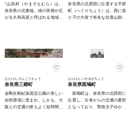
など、さまざまな表情を持つま
い、漫画「鬼滅の刃」に登場す
"山添村（やまぞえむら）は、
奈良県の北西部に位置する平群
ちでもあります。 また、子
る大技の名前が社名に入ってい
奈良県の北東端、緑の茶畑が広
町（へぐりちょう）は、西に張
育て世代が多いのも特徴で、子
ることで話題となっています。
がる大和高原と呼ばれる地域に
り子の大寅で有名な信貴山朝護
どもの笑顔と元気がまちにあふ
④竹内街道…推古天皇21年に開
あります。大阪圏から約1時
孫子寺のある信貴生駒山系、東
れ、みんなが多彩に輝き、みん
通した、飛鳥の都と難波を結ぶ
間、名古屋圏からも1時間半程
に矢田丘陵を仰ぎ、昔から「平
なが香芝を好きになる―そんな
我が国最古の官道です。松尾芭
度と、都市部からも気軽に遊び
群谷」と呼ばれ、今は「山のぽ
まちをめざしています。 【ご
蕉、司馬遼太郎ゆかりの地とし
に来ていただける、ちょうどい
っけ」として親しまれていま
注意】 ・返礼品の送付は、香
ても有名です。 ⑤相撲館「け
い「イナカ」です。 村のシン
す。 奈良県の「街の幸福度ラ
芝市外にお住まいの方に限らせ
はや座」…葛城市は相撲発祥の
ボル「神野山(こうのやま)」
ンキング」では２年連続２位に
ていただきます。 ・寄附につ
地であり、相撲の開祖『當麻蹶
は、山つつじの群生と星空観測
も選ばれた平群町は、小菊・い
きましては、年度内の回数制限
速』を顕彰する目的で開館され
の名所として知られているほ
ちご・ぶどう・バラを基幹産業
は現在設けておりません。 ・
ました。館内には本場所と同サ
か、山の北側斜面に広がる「め
とし、ブランドいちご「古都華
ならけん さんごうちょう
ならけん いかるがちょう
返礼品のお届けには1～2ヶ月程
イズの土俵があり、誰でも自由
奈良県三郷町
奈良県斑鳩町
えめえ牧場」では約60頭の羊を
(ことか)」は県内トップの栽培
度かかる場合があります。 ・
に上がることができます。ま
放牧しており、週末には家族連
面積を誇り、「古都華の聖地」
金剛生駒紀泉国定公園の美しい
斑鳩町は、奈良県の北西部に
寄附者へのお礼としてお届けす
た、所有資料は約12000点もあ
れや癒しを求める人々でにぎわ
とも称されています。 また、
自然環境に恵まれ、しかも、大
位置し、古来からの交通の要所
る返礼品は一時所得に該当しま
ります。 【お申込とお礼の品
います。 また、山添村には、
奈良県の「好きな道の駅ランキ
阪との交通の便もよく短時間で
となっており、聖徳太子ゆかり
す。 ・寄附申込後のキャンセ
のお届けについて】 ・葛城市
巨石や巨岩がたくさんあり、そ
ング」で1位にも選ばれた「道
結ばれているという地理的条件
の寺社や史跡が多く残されてい
ル、返礼品の変更・返品はでき
外にお住まいの方で、ご寄附い
れらの一部は古代人の信仰の対
の駅大和路へぐり」では、産地
もあって、信貴山を中心に四季
ます。 法隆寺・法起寺を構
ません。あらかじめご了承くだ
ただいた皆様に葛城市産のお礼
象、あるいは祭祀の場所であっ
ならではの味とボリューム「古
おりおりの自然を訪ねて歩く観
成資産とする「法隆寺地域の仏
さい。
の品をお送りいたします。 ・