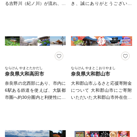
市へのご寄附をよろしくお願い
っている「宇陀力（うだぢか
る吉野川（紀ノ川）が流れ、そ
き、誠にありがとうございま
します。
ら）」をより伸びやかに、そし
の先に紀伊⼭系を眺める⾃然豊
す。 2026年4月1日より、寄付
てたくましくするため、みなさ
かな環境にありながら、幹線道
の受付を再開しております。
まからのご支援をお願いしま
路や電⾞などの公共交通機関に
今後とも、奈良県への変わらぬ
す。
より近郊の都市へのアクセスが
ご支援を賜りますよう宜しくお
容易であるため、⽣活・仕事・
願い申し上げます。 【お問い
レジャーなどさまざまな場⾯に
合わせ先】 奈良県ふるさと納
おいて快適な空間が提供できま
税事務局 電話番号：050-3523-
す。 このような環境を⽣か
2158 奈良県は、近畿地方のほ
し、特に教育・福祉・⽂化を重
ぼ中央に位置し、東西
ならけん やまとたかだし
ならけん やまとこおりやまし
奈良県大和高田市
奈良県大和郡山市
点施策として、若い世代の⼈々
78.6km、南北103.4kmと南北
が幸せに定住することができる
に長く、海のない内陸県ではあ
奈良県の北西部にあり、市内に
大和郡山市ふるさと応援寄附金
ような「安全で住み良い、活⼒
りますが、盆地や高原、山に囲
6駅ある鉄道を使えば、大阪都
について 大和郡山市にご寄附
あるまちづくり」をめざしてい
まれた自然豊かな環境です。
市圏へ約30分圏内と利便性に優
いただいた大和郡山市外在住の
るところです。 <SPAN
1300年～1400年前に都が置か
れた市です。市全域にわたり、
方には、金額に応じて、大和郡
style="font-family: sans-serif;
れた地域で、日本の国のはじま
ほぼ平坦な地形で、二上山や金
山市の特産品などの中からご希
font-weight: bold; ">★ABCテレ
りを体感できる、「古都奈良の
剛葛城山系の景色の移り変わり
望のお品を、お礼の品として贈
ビのニュース情報番組「news
文化財」、「法隆寺地域の仏教
が、毎日新鮮な気持ちにしてく
らせていただきます。 ご家庭
おかえり」でヨシリツ株式会社
建造物」、「紀伊山地の霊場と
れます。 市内には葛城川と高
で大和郡山の特産品などで、ふ