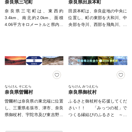
奈良県三宅町
奈良県田原本町
憲吉をはじめ、「晩翠堂」とい
を物語っています。この伝説の
日、祝祭日を除く） 【寄附受
留八幡神社、春日神社の一針薬
したまちおこしの一つとして、
う塾を開いて多くの人材を輩出
ネギ「結崎ネブカ」は商工会や
納証およびワンストップ特例申
奈良県三宅町は、東西約
田原本町は、奈良盆地の中央に
師笠石佛（快慶作風）、聖徳太
斑鳩ブランド創造協議会が、斑
した今村文吾、奈良県再設置の
JAの取り組みで市場に復活し、
請書について】 入金確認後1～
3.4km、南北約2.0km、面積
位置し、町の東部を大和川、中
子の休憩の場であったと伝えら
鳩町や奈良県の資源を生かした
立役者である今村勤三、大阪大
今では町のシンボルとなってい
2週間程度でお届けします。 返
4.06平方キロメートルと県内で
央部を寺川、西部を飛鳥川、曽
れる平隆寺など、貴重な文化財
産品（農作物・食品・グッズ日
学第5代総長で、BCG接種を確
ます。また、地場産品「貝ボタ
送先住所：〒646-0032 和歌山
最も小さいまちであり、全国で
我川がそれぞれ北流し、これら
を持つ古社寺が町内に数多くあ
用品・書籍・サービスなど）を
立し、予防医学の基盤を打ちた
ン」も自慢の逸品。 これらの
県田辺市下屋敷町35-2
も2番目に小さいコンパクトな
の河川にはさまれた平坦地とし
ります。 また、大阪、奈良が
『斑鳩ブランド』として認定し
てた今村荒男など、多くの偉人
特産品から町の歴史や風土とい
葛城市ふるさと納
まちです。 古くは聖徳太子が
て形成されています。歴史の
一望に見渡せる信貴・生駒スカ
たりと、地域を挙げてPR活動
を輩出しています。 安堵町
った空気感を感じていただけれ
税担当(委託先:株式会社じゃば
斑鳩から飛鳥へ通われたといわ
国、大和の国の中でもっとも早
イライン、四囲のやわらかな山
を行っています。 「法隆
は、面積も奈良県で2番目に小
ば幸いです。
らいず北山) 宛
れている道路の一部として現存
くから拓けたところで、日本を
なみと美しい自然の中に溶けあ
寺」と言えば、小学校の修学旅
さく、人口も多くありません
する太子道、万葉集に歌われた
代表する大遺跡である「唐古・
ったとっくり湖や、春の桜の華
行などで訪れたことがある方も
が、住民一人ひとりが輝き、ま
唯一の花である「あざさ」、社
鍵遺跡」があり、弥生時代の遺
やかさ、夏の伝統行事、もみじ
多いかもしれません。大人にな
ちづくりの主役となり、「小さ
会福祉事業の先駆者といわれて
構や造物が数多く発見されてい
の秋の豊かな色彩、静寂につつ
って再び修学旅行気分で、“あ
くてもキラリ光る交流のまち
いる忍性菩薩の生誕の地など歴
ます。また、江戸時代には「大
ならけん そにむら
ならけん みつえむら
まれた冬の夜…移り変わる四季
のとき行けなかった場所” “あ
あんど」をテーマとして掲げ、
奈良県曽爾村
奈良県御杖村
史と文化が香るまちです。 地
和の大坂」といわれるほど商業
それぞれに、“さんごう”はつき
のとき行かなかった場所”を訪
生涯にわたって自己実現を図っ
場産業では、革製品製造業、特
が盛んとなり、水陸交通の要衝
曽爾村は奈良県の東北端に位置
ふるさと御杖村を応援してくだ
ぬ情趣をたたえています。
れると、また新たな発見があり
ていけるまちを目指します。
に野球用グローブ・スパイクな
の地として栄えました。 こう
し、三重県名張市、津市、奈良
さい！！ 「みっつの杖」で
ます。 大阪（天王寺駅）か
どのスポーツ用品が地域ブラン
したまちの魅力を次世代に引き
県御杖村、宇陀市及び東吉野村
つくる縁結びのふるさと ～倭
ら電車で約20分で訪れることが
ドとなっており、その品質の高
継ぐため、「子どもから高齢者
に接し、室生火山群に属する
姫に会える癒しと交わりの村～
でき、ふるさと納税をきっかけ
さは全国から注目を集めていま
まで 誰もがいきいきとした 暮
1000m級の山々に囲まれた美し
御杖村は奈良県の東端に位置
に、2021年に聖徳太子1400年