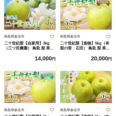
鳥取県倉吉市
鳥取県倉吉市
二十世紀梨【自家用】3kg
二十世紀梨【進物】5kg（有
（三ツ田農園） 鳥取 梨 果物
梨の実 石田） 鳥取 梨 果物
フルーツ 和梨 二十世紀梨 20
フルーツ 和梨 二十世紀梨 20
14,000
20,000
世紀梨 人気 甘い 家庭用
世紀梨 人気 甘い 進物 贈答用
円
円
赤秀
鳥取県倉吉市
鳥取県倉吉市