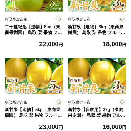
鳥取県倉吉市
鳥取県倉吉市
二十世紀梨【進物】5kg（東
新甘泉【進物】3kg（東商果
商果樹園） 鳥取 梨 果物 フル
樹園） 鳥取 梨 果物 フルーツ
ーツ 和梨 二十世紀梨 人気 甘
和梨 新甘泉 しんかんせん 人
22,000
18,000
い 進物 贈答用
気 甘い 進物 贈答用
円
円
鳥取県倉吉市
鳥取県倉吉市
新甘泉【進物】5kg（東商果
新甘泉【自家用】3kg（東商
樹園） 鳥取 梨 果物 フルーツ
果樹園） 鳥取 梨 果物 フルー
和梨 新甘泉 しんかんせん 人
ツ 和梨 新甘泉 しんかんせん
23,000
16,000
気 甘い 進物 贈答用
人気 甘い
円
円