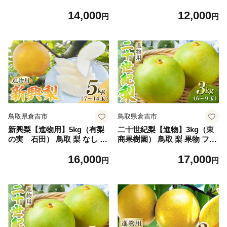
ツ 和梨 新興梨 しんこうなし
ツ 和梨 新興梨 しんこうなし
14,000
12,000
人気 甘い 進物 贈答用
人気 甘い
円
円
鳥取県倉吉市
鳥取県倉吉市
新興梨【進物用】5kg（有梨
二十世紀梨【進物】3kg（東
の実 石田） 鳥取 梨 なし ナ
商果樹園） 鳥取 梨 果物 フル
シ 果物 フルーツ 和梨 新興梨
ーツ 和梨 二十世紀梨 人気 甘
16,000
17,000
しんこうなし 人気 進物 贈答
い 進物 贈答用
円
円
用