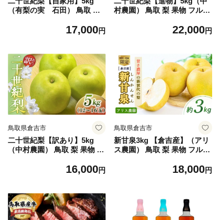
二十世紀梨【自家用】5kg
二十世紀梨【進物】5kg（中
（有梨の実 石田） 鳥取 梨
村農園） 鳥取 梨 果物 フルー
果物 フルーツ 和梨 二十世紀
ツ 和梨 二十世紀梨 20世紀梨
17,000
22,000
梨 20世紀梨 人気 甘い 進物
人気 甘い 進物 贈答用
円
円
家庭用
鳥取県倉吉市
鳥取県倉吉市
二十世紀梨【訳あり】5kg
新甘泉3kg 【倉吉産】（アリ
（中村農園） 鳥取 梨 果物 フ
ス農園） 鳥取 梨 果物 フルー
ルーツ 和梨 二十世紀梨 20世
ツ 和梨 先行予約 数量限定 詰
16,000
18,000
紀梨 人気 甘い 自家用
め合わせ 新甘泉 しんかんせ
円
円
ん