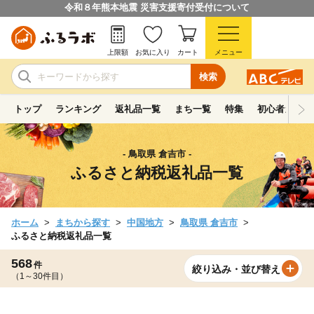
令和８年熊本地震 災害支援寄付受付について
上限額
お気に入り
カート
メニュー
検索
トップ
ランキング
返礼品一覧
まち一覧
特集
初心者ガイド
- 鳥取県 倉吉市 -
ふるさと納税返礼品一覧
ホーム
まちから探す
中国地方
鳥取県 倉吉市
ふるさと納税返礼品一覧
568
件
絞り込み・並び替え
（1～30件目）