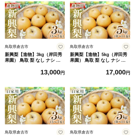
鳥取県倉吉市
鳥取県倉吉市
新興梨【進物】3kg（岸田秀
新興梨【進物】5kg（岸田秀
果園） 鳥取 梨 なし ナシ 果
果園） 鳥取 梨 なし ナシ 果
物 フルーツ 和梨 新興梨 しん
物 フルーツ 和梨 新興梨 しん
13,000
17,000
こうなし 人気 進物 贈答用
こうなし 人気 進物 贈答用
円
円
鳥取県倉吉市
鳥取県倉吉市