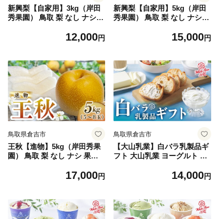
新興梨【自家用】3kg（岸田
新興梨【自家用】5kg（岸田
秀果園） 鳥取 梨 なし ナシ
秀果園） 鳥取 梨 なし ナシ
果物 フルーツ 和梨 新興梨 し
果物 フルーツ 和梨 新興梨 し
12,000
15,000
んこうなし 人気 自家用 産地
んこうなし 人気 自家用 産地
円
円
直送
直送
鳥取県倉吉市
鳥取県倉吉市
王秋【進物】5kg（岸田秀果
【大山乳業】白バラ乳製品ギ
園） 鳥取 梨 なし ナシ 果物
フト 大山乳業 ヨーグルト チ
フルーツ 和梨 王秋 おうしゅ
ーズ バター 白バラ 乳製品セ
17,000
14,000
うなし 人気 進物 贈答用
ット クリームヨーグルト ク
円
円
リームチーズ 詰め合わせ 白
バラ牛乳 倉吉 倉吉市