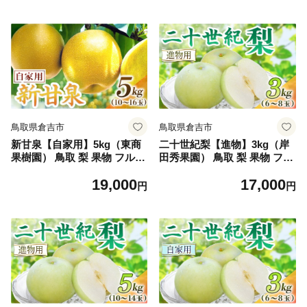
鳥取県倉吉市
鳥取県倉吉市
新甘泉【自家用】5kg（東商
二十世紀梨【進物】3kg（岸
果樹園） 鳥取 梨 果物 フルー
田秀果園） 鳥取 梨 果物 フル
ツ 和梨 新甘泉 しんかんせん
ーツ 和梨 二十世紀梨 20世紀
19,000
17,000
人気 甘い
梨 人気 甘い 進物 贈答用
円
円