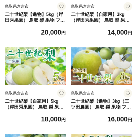
鳥取県倉吉市
鳥取県倉吉市
二十世紀梨【進物】5kg（岸
二十世紀梨【自家用】3kg
田秀果園） 鳥取 梨 果物 フル
（岸田秀果園） 鳥取 梨 果物
ーツ 和梨 二十世紀梨 20世紀
フルーツ 和梨 二十世紀梨 20
20,000
14,000
梨 人気 甘い 進物 贈答用
世紀梨 人気 甘い 自家用 産地
円
円
直送
鳥取県倉吉市
鳥取県倉吉市
二十世紀梨【自家用】5kg
二十世紀梨【進物】3kg（三
（岸田秀果園） 鳥取 梨 果物
ツ田農園） 鳥取 梨 果物 フル
フルーツ 和梨 二十世紀梨 20
ーツ 和梨 二十世紀梨 20世紀
18,000
16,000
世紀梨 人気 甘い 自家用 産地
梨 人気 甘い 進物 贈答用 赤
円
円
直送
秀