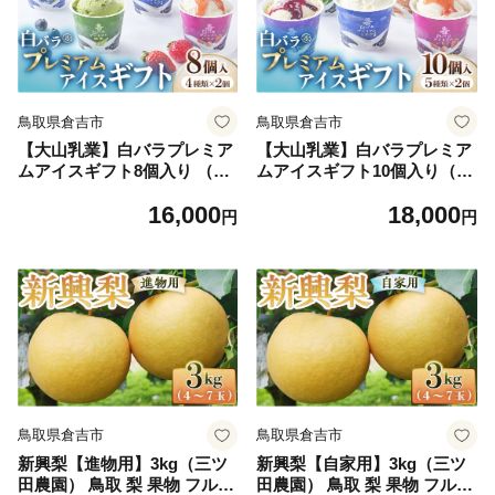
鳥取県倉吉市
鳥取県倉吉市
【大山乳業】白バラプレミア
【大山乳業】白バラプレミア
ムアイスギフト8個入り （4
ムアイスギフト10個入り（大
種類 計8個） 大山乳業 大山
山乳業 詰め合わせ カップア
16,000
18,000
アイス 詰め合わせ カップア
イス ミルク 抹茶 キャラメル
円
円
イス ミルク いちご ブルー小
ナッツ いちご ブルーベリー
麦粉（国産）その他の材料:
クリームチーズ スイーツ 食
砂糖、植物油脂、各種フレー
べ比べ アイスクリーム 人気
バー（ごま、えび、チーズな
倉吉 倉吉市）
ど）ベリー クリームチーズ
スイーツ 食べ比べ アイスク
リーム 白バラ牛乳 人気 倉吉
倉吉市
鳥取県倉吉市
鳥取県倉吉市
新興梨【進物用】3kg（三ツ
新興梨【自家用】3kg（三ツ
田農園） 鳥取 梨 果物 フルー
田農園） 鳥取 梨 果物 フルー