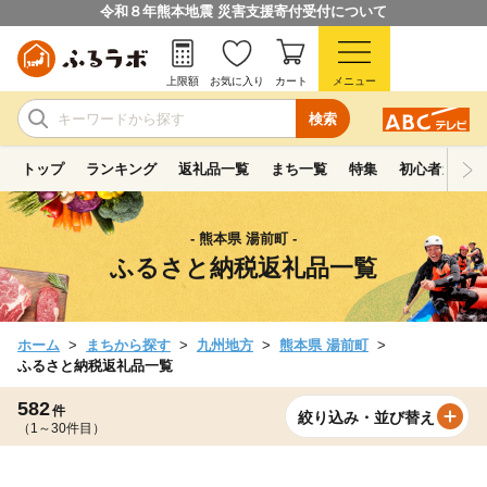
令和８年熊本地震 災害支援寄付受付について
上限額
お気に入り
カート
メニュー
検索
トップ
ランキング
返礼品一覧
まち一覧
特集
初心者ガイド
- 熊本県 湯前町 -
ふるさと納税返礼品一覧
ホーム
まちから探す
九州地方
熊本県 湯前町
ふるさと納税返礼品一覧
582
件
絞り込み・並び替え
（1～30件目）