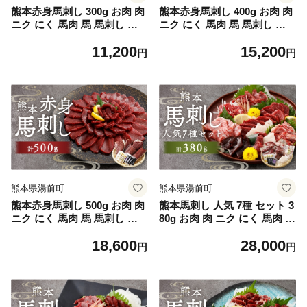
熊本赤身馬刺し 300g お肉 肉
熊本赤身馬刺し 400g お肉 肉
ニク にく 馬肉 馬 馬刺し 馬
ニク にく 馬肉 馬 馬刺し 馬
刺 醤油小袋付き 晩酌 国産 熊
刺 醤油小袋付き 晩酌 国産 熊
11,200
15,200
本県産 赤身 高タンパク 低脂
本県産 赤身 高タンパク 低脂
円
円
肪 ヘルシー 冷凍
肪 ヘルシー 冷凍
熊本県湯前町
熊本県湯前町
熊本赤身馬刺し 500g お肉 肉
熊本馬刺し 人気 7種 セット 3
ニク にく 馬肉 馬 馬刺し 馬
80g お肉 肉 ニク にく 馬肉 馬
刺 醤油小袋付き 晩酌 国産 熊
馬刺し 馬刺 醤油小袋付き 晩
18,600
28,000
本県産 赤身 高タンパク 低脂
酌 国産 熊本県産 贅沢 詰め合
円
円
肪 ヘルシー 冷凍
わせ 食べ比べ 赤身 特選 ロー
ス たてがみ 特上大トロ レバ
ー ヒモ上 冷凍