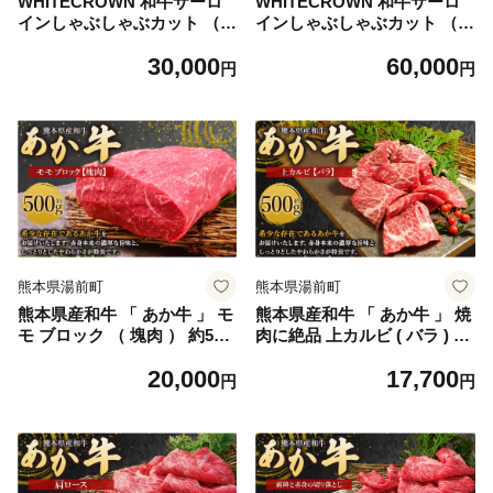
WHITECROWN 和牛サーロ
WHITECROWN 和牛サーロ
インしゃぶしゃぶカット （
インしゃぶしゃぶカット （
約500g ） 和牛 サーロイン し
約1kg ） 和牛 サーロイン し
30,000
60,000
ゃぶしゃぶ 国産牛 高級肉 旨
ゃぶしゃぶ 国産牛 高級肉 旨
円
円
味 国産 熊本県産 お肉 肉 に
味 国産 熊本県産 お肉 肉 に
く ニク 牛肉 牛 和牛 冷凍
く ニク 牛肉 牛 和牛 冷凍
熊本県湯前町
熊本県湯前町
熊本県産和牛 「 あか牛 」 モ
熊本県産和牛 「 あか牛 」 焼
モ ブロック （ 塊肉 ） 約500
肉に絶品 上カルビ ( バラ ) 約
g 牛肉 お肉 ニク 肉 にく 牛
500g 【 上 】 牛肉 お肉 ニク
20,000
17,700
国産牛 国産 熊本県産 あか牛
肉 にく 牛 国産牛 国産 熊本
円
円
熊本和牛あか牛
県産 あか牛 熊本和牛あか牛