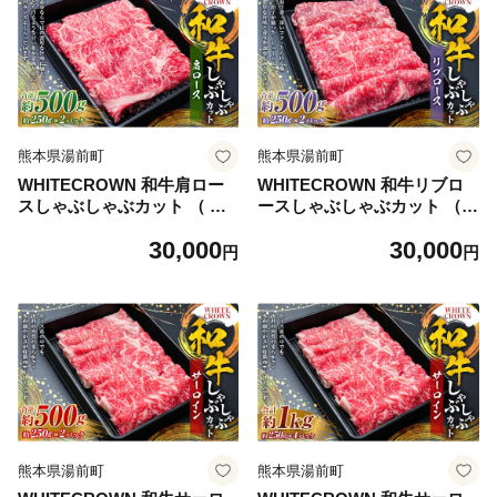
熊本県湯前町
熊本県湯前町
WHITECROWN 和牛肩ロー
WHITECROWN 和牛リブロ
スしゃぶしゃぶカット （ 約5
ースしゃぶしゃぶカット （
00g ） 和牛 肩ロース しゃぶ
約500g ） 和牛 リブロース し
30,000
30,000
しゃぶ 赤身 霜降り 国産牛 た
ゃぶしゃぶ 霜降り 希少部位
円
円
んぱく質 国産 熊本県産 お肉
国産牛 コク 国産 熊本県産 お
肉 にく ニク 牛肉 牛 和牛 冷
肉 肉 にく ニク 牛肉 牛 和牛
凍
冷凍
熊本県湯前町
熊本県湯前町