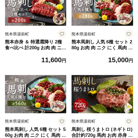
熊本県湯前町
熊本県湯前町
熊本赤身 ＆ 特選霜降り 2種
熊本馬刺し 人気 6種 セット 2
食べ比べ 計200g お肉 肉 ニク
80g お肉 肉 ニク にく 馬肉 馬
にく 馬肉 馬 馬刺し 馬刺 醤
馬刺し 馬刺 醤油小袋付き 詰
11,600
15,000
油小袋付き 晩酌 国産 熊本県
め合わせ 食べ比べ 上赤身馬
円
円
産 贅沢 赤身 霜降り 詰め合わ
刺し 中トロ フタエゴ たてが
せ セット 冷凍
み ロース ヒモ並 晩酌 国産
熊本県産 冷凍
熊本県湯前町
熊本県湯前町
熊本馬刺し 人気 6種 セット 5
馬刺し 桜うまトロ (ネギトロ)
60g お肉 肉 ニク にく 馬肉 馬
合計約720g 馬肉 お肉 赤身 6