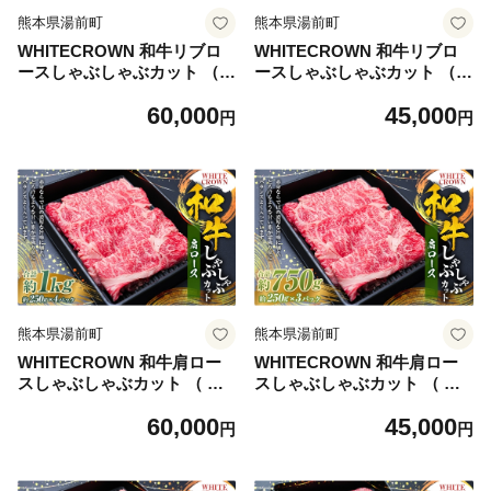
熊本県湯前町
熊本県湯前町
WHITECROWN 和牛リブロ
WHITECROWN 和牛リブロ
ースしゃぶしゃぶカット （
ースしゃぶしゃぶカット （
約1kg ） 和牛 リブロース し
約750g ） 和牛 リブロース し
60,000
45,000
ゃぶしゃぶ 霜降り 希少部位
ゃぶしゃぶ 霜降り 希少部位
円
円
国産牛 コク 国産 熊本県産 お
国産牛 コク 国産 熊本県産 お
肉 肉 にく ニク 牛肉 牛 和牛
肉 肉 にく ニク 牛肉 牛 和牛
冷凍
冷凍
熊本県湯前町
熊本県湯前町
WHITECROWN 和牛肩ロー
WHITECROWN 和牛肩ロー
スしゃぶしゃぶカット （ 約1
スしゃぶしゃぶカット （ 約7
kg ） 和牛 肩ロース しゃぶし
50g ） 和牛 肩ロース しゃぶ
60,000
45,000
ゃぶ 赤身 霜降り 国産牛 たん
しゃぶ 赤身 霜降り 国産牛 た
円
円
ぱく質 国産 熊本県産 お肉 肉
んぱく質 国産 熊本県産 お肉
にく ニク 牛肉 牛 和牛 冷凍
肉 にく ニク 牛肉 牛 和牛 冷
凍