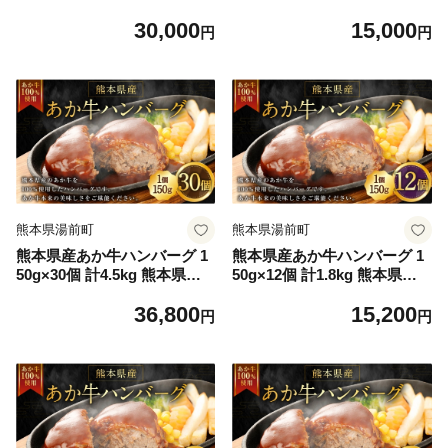
馬刺し 馬刺 醤油小袋付き 詰
0g×12 ソース
30,000
15,000
め合わせ 食べ比べ 上赤身馬
円
円
刺し 中トロ フタエゴ たてが
み ロース 赤身ユッケ 晩酌 国
産 熊本県産 冷凍
熊本県湯前町
熊本県湯前町
熊本県産あか牛ハンバーグ 1
熊本県産あか牛ハンバーグ 1
50g×30個 計4.5kg 熊本県産
50g×12個 計1.8kg 熊本県産
あか牛 ハンバーグ 30個 美味
あか牛 ハンバーグ 12個 美味
36,800
15,200
しさ 肉汁 国産 牛 牛肉 ニク
しさ 肉汁 国産 牛 牛肉 ニク
円
円
にく 肉 お肉 化学調味料不使
にく 肉 お肉 化学調味料不使
用 添加物不使用 安心 安全
用 添加物不使用 安心 安全