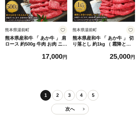
熊本県湯前町
熊本県湯前町
熊本県産和牛 「 あか牛 」 肩
熊本県産和牛 「 あか牛 」 切
ロース 約500g 牛肉 お肉 ニク
り落とし 約1kg （ 霜降と赤
肉 にく 牛 国産牛 国産 熊本
身のお試しセット ） 牛肉 お
17,000
25,000
県産 あか牛 熊本和牛あか牛
肉 ニク 肉 にく 牛 国産牛 国
円
円
産 熊本県産 あか牛 熊本和牛
あか牛
1
2
3
4
5
次へ