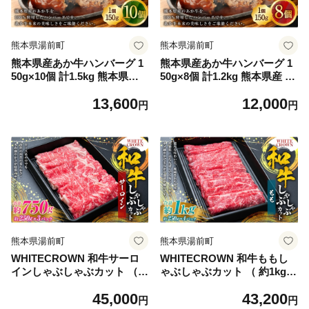
熊本県湯前町
熊本県湯前町
熊本県産あか牛ハンバーグ 1
熊本県産あか牛ハンバーグ 1
50g×10個 計1.5kg 熊本県産
50g×8個 計1.2kg 熊本県産 あ
あか牛 ハンバーグ 10個 美味
か牛 ハンバーグ 8個 美味し
13,600
12,000
しさ 肉汁 国産 牛 牛肉 ニク
さ 肉汁 国産 牛 牛肉 ニク に
円
円
にく 肉 お肉 化学調味料不使
く 肉 お肉 化学調味料不使用
用 添加物不使用 安心 安全
添加物不使用 安心 安全
熊本県湯前町
熊本県湯前町
WHITECROWN 和牛サーロ
WHITECROWN 和牛ももし
インしゃぶしゃぶカット （
ゃぶしゃぶカット （ 約1kg
約750g ） 和牛 サーロイン し
） 和牛 もも しゃぶしゃぶ 赤
45,000
43,200
ゃぶしゃぶ 国産牛 高級肉 旨
身 低脂肪 たんぱく質 国産牛
円
円