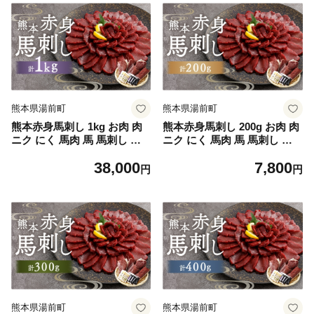
熊本県湯前町
熊本県湯前町
熊本赤身馬刺し 1kg お肉 肉
熊本赤身馬刺し 200g お肉 肉
ニク にく 馬肉 馬 馬刺し 馬
ニク にく 馬肉 馬 馬刺し 馬
刺 醤油小袋付き 晩酌 国産 熊
刺 醤油小袋付き 晩酌 国産 熊
38,000
7,800
本県産 赤身 高タンパク 低脂
本県産 赤身 高タンパク 低脂
円
円
肪 ヘルシー 冷凍
肪 ヘルシー 冷凍
熊本県湯前町
熊本県湯前町