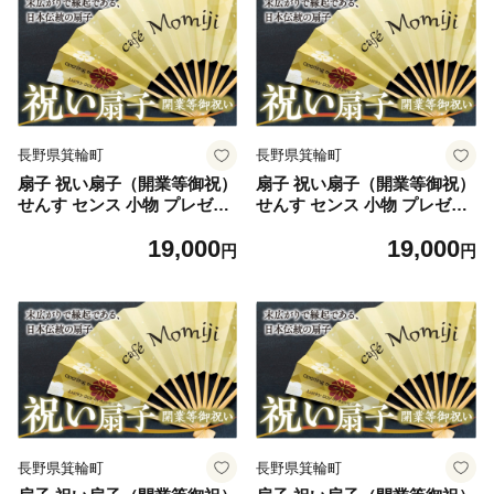
長野県箕輪町
長野県箕輪町
扇子 祝い扇子（開業等御祝）
扇子 祝い扇子（開業等御祝）
せんす センス 小物 プレゼン
せんす センス 小物 プレゼン
ト ギフト 贈答 B [№5675-7
ト ギフト 贈答 C [№5675-7
19,000
19,000
192]1514
193]1514
円
円
長野県箕輪町
長野県箕輪町