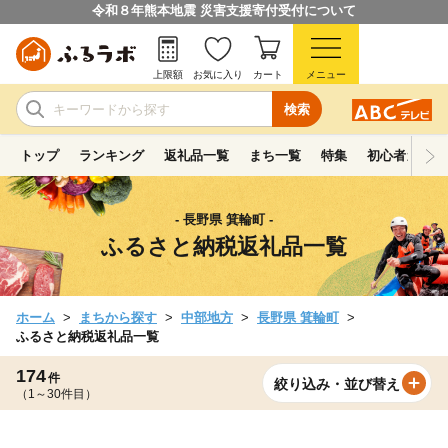
令和８年熊本地震 災害支援寄付受付について
上限額
お気に入り
カート
メニュー
検索
トップ
ランキング
返礼品一覧
まち一覧
特集
初心者ガイド
- 長野県 箕輪町 -
ふるさと納税返礼品一覧
ホーム
まちから探す
中部地方
長野県 箕輪町
ふるさと納税返礼品一覧
174
件
絞り込み・並び替え
（1～30件目）