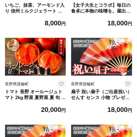
いちご、抹茶、アーモンド入
【女子大生とコラボ】毎日の
り 信州ミルクジェラート 計8
食卓に本物の味噌を。蔵出し
個 信州産牛乳 信州 アイス ス
手詰め 山万食べ比べセッ
8,000
18,000
イーツ ひんやりスイーツ お
ト [№5675-1521]
円
円
やつ デザート 食後 [№5675
-1515]
長野県箕輪町
長野県箕輪町
トマト 長野 オールージュト
扇子 祝い扇子（ご出産祝い）
マト 2kg 野菜 夏野菜 夏 旬 旬
せんす センス 小物 プレゼン
野菜 甘い 国産 ビタミン ミネ
ト ギフト 贈答 A [№5675-7
20,000
18,000
ラル 抗酸化 リコピン 美容 健
175]1512
円
円
康 フルーツトマト フルーツ
長野県産 長野県 箕輪町[№56
75-1391]