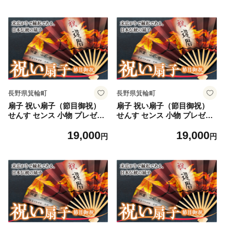
長野県箕輪町
長野県箕輪町
扇子 祝い扇子（節目御祝）
扇子 祝い扇子（節目御祝）
せんす センス 小物 プレゼン
せんす センス 小物 プレゼン
ト ギフト 贈答 D [№5675-7
ト ギフト 贈答 E [№5675-7
19,000
19,000
186]1513
187]1513
円
円