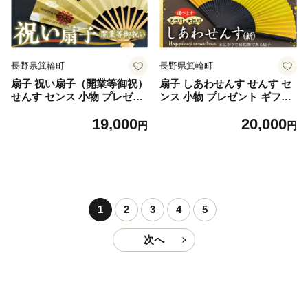
長野県箕輪町
長野県箕輪町
扇子 祝い扇子（開業等御祝）
扇子 しあわせんす せんす セ
せんす センス 小物 プレゼン
ンス 小物 プレゼント ギフト
ト ギフト 贈答 H [№5675-7
贈答 男性物 [№5675-7171]1
19,000
20,000
198]1514
509
円
円
1
2
3
4
5
次へ