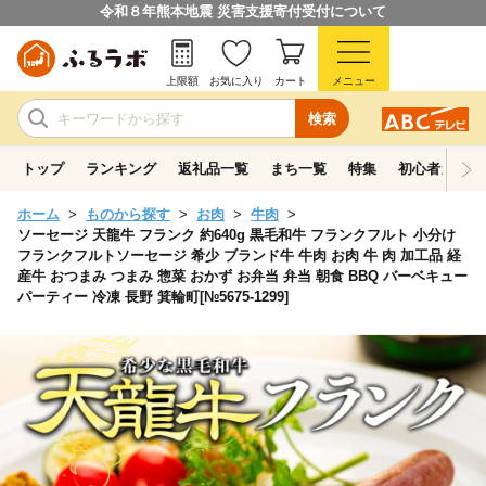
令和８年熊本地震 災害支援寄付受付について
上限額
お気に入り
カート
メニュー
検索
トップ
ランキング
返礼品一覧
まち一覧
特集
初心者ガイド
ホーム
ものから探す
お肉
牛肉
ソーセージ 天龍牛 フランク 約640g 黒毛和牛 フランクフルト 小分け
フランクフルトソーセージ 希少 ブランド牛 牛肉 お肉 牛 肉 加工品 経
産牛 おつまみ つまみ 惣菜 おかず お弁当 弁当 朝食 BBQ バーベキュー
パーティー 冷凍 長野 箕輪町[№5675-1299]