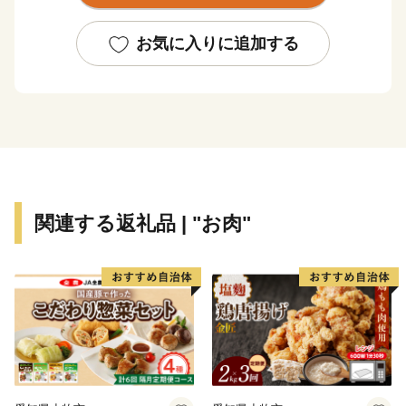
そんな箕輪町の観光は”赤そば”と”紅葉”です。
赤そばと聞くと麺が赤いと思われますが、麺の色は普通
お気に入りに追加する
のそばと変わりません。
実は、赤いのはそばの花です。通常のそばの花は白いの
ですが、箕輪町の赤そばは赤く、秋になるとピンク色の
花が一面に咲き誇る「赤そばの里」が有名です。
※ヘッダーの写真が赤そばの里です
そしてなんといっても秋の訪れを町に知らせる紅葉は見
関連する返礼品 | "お肉"
ものです
町内にある箕輪ダム周辺にはなんと約10,000本ものもみ
じが植えられており、毎年町外からも多くの人が訪れる
観光スポットです
また、じゃらんnet「全国のおすすめ紅葉スポットラン
キング」では2020年~2024年の5年連続で全国1位となり
ました。