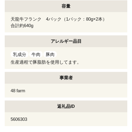
容量
天龍牛フランク 4パック（1パック：80g×2本）
合計約640g
アレルギー
品目
乳成分
牛肉
豚肉
生産過程で豚脂肪を使用してます。
事業者
48 farm
返礼品ID
5606303