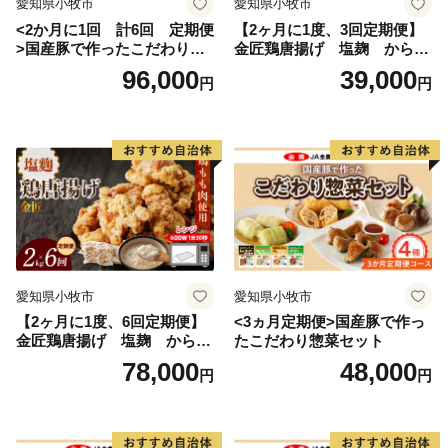
愛知県小牧市
愛知県小牧市
信州の自然豊かな環境に触れ癒されてください！
<2か月に1回 計6回 定期便
【2ヶ月に1度、3回定期便】
>国産豚で作ったこだわり惣
金匠鶏唐揚げ 塩麹 からあ
菜セット
げ
96,000
39,000
円
円
愛知県小牧市
愛知県小牧市
【2ヶ月に1度、6回定期便】
<3ヵ月定期便>国産豚で作っ
金匠鶏唐揚げ 塩麹 からあ
たこだわり惣菜セット
げ
78,000
48,000
円
円