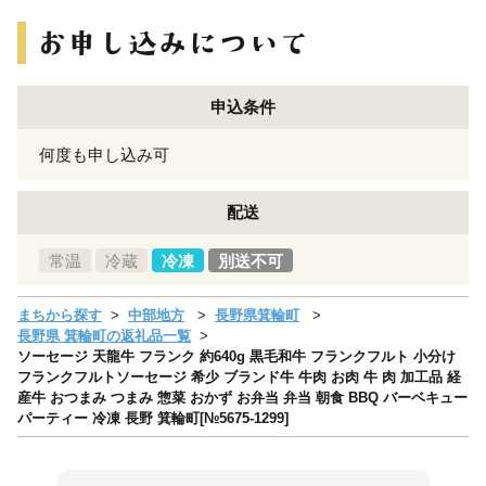
申込条件
何度も申し込み可
配送
常温
冷蔵
冷凍
別送不可
まちから探す
中部地方
長野県箕輪町
長野県 箕輪町の返礼品一覧
ソーセージ 天龍牛 フランク 約640g 黒毛和牛 フランクフルト 小分け
フランクフルトソーセージ 希少 ブランド牛 牛肉 お肉 牛 肉 加工品 経
産牛 おつまみ つまみ 惣菜 おかず お弁当 弁当 朝食 BBQ バーベキュー
パーティー 冷凍 長野 箕輪町[№5675-1299]