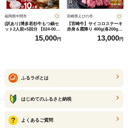
福岡県中間市
宮崎県えびの市
(訳あり)博多若杉牛もつ鍋セ
【宮崎牛】サイコロステーキ
ット2人前×5回分 【024-002
赤身＆霜降り 400g(各200g×
7】
１P 計2P) 真空パック 冷凍
15,000
13,000
円
円
ふるラボとは
はじめてのふるさと納税
よくあるご質問