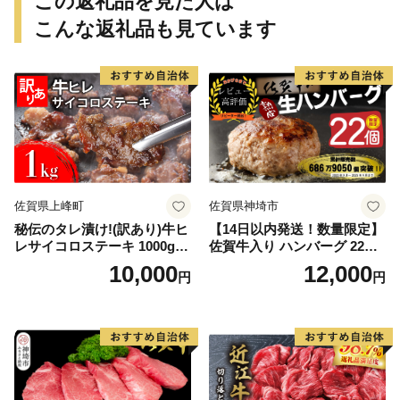
この返礼品を見た人は
こんな返礼品も見ています
佐賀県上峰町
佐賀県神埼市
秘伝のタレ漬け!(訳あり)牛ヒ
【14日以内発送！数量限定】
レサイコロステーキ 1000g
佐賀牛入り ハンバーグ 22個
【B-1098-AS】
2.6kg(120g×22個)【佐賀牛
10,000
12,000
円
円
黒毛和牛 ブランド牛 九州 ハ
ンバーグ 牛肉 豚肉 国産 お弁
当 おかず 惣菜 おすすめ 人
気】(H083106)