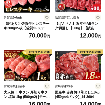
佐賀県神埼市
滋賀県近江八幡市
【訳あり】佐賀牛ヒレステー
【げんさん】近江牛A5ラン
キ200g×5枚【佐賀牛 ステー
ク切落し【500g】【訳あり】
キ ブランド肉 ヒレ肉 フィレ
【DG12W】
70,000
12,000
円
円
肉 ジューシー ヘルシー】(H0
65175)
宮城県気仙沼市
宮崎県都城市
大人気！ 牛タン 厚切り牛タ
国産牛 赤身切り落とし1.8kg
ン 塩味 1kg (500g×2) [モ〜ラ
(450g×4パック)_14-3604
ンド 宮城県 気仙沼市 205646
16,000
14,000
円
円