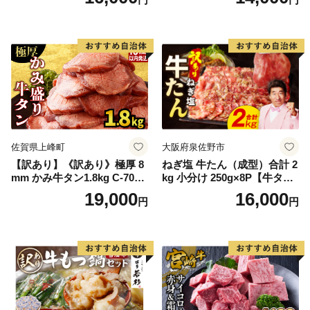
60] 肉 牛肉 精肉 牛たん 牛タ
ン塩 牛たん塩 冷凍 焼肉 BB
Q アウトドア バーベキュー
厚切り タン
佐賀県上峰町
大阪府泉佐野市
【訳あり】《訳あり》極厚 8
ねぎ塩 牛たん（成型）合計 2
mm かみ牛タン1.8kg C-709-
kg 小分け 250g×8P【牛タン
AS
牛肉 焼肉用 薄切り 訳あり サ
19,000
16,000
円
円
イズ不揃い】