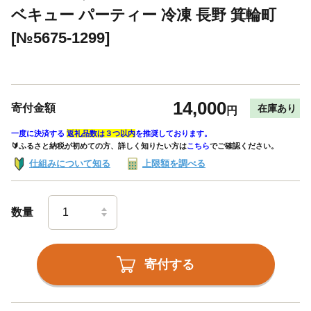
ベキュー パーティー 冷凍 長野 箕輪町
[№5675-1299]
14,000
寄付金額
在庫あり
円
一度に決済する
返礼品数は３つ以内
を推奨しております。
🔰ふるさと納税が初めての方、詳しく知りたい方は
こちら
でご確認ください。
仕組みについて知る
上限額を調べる
数量
寄付する