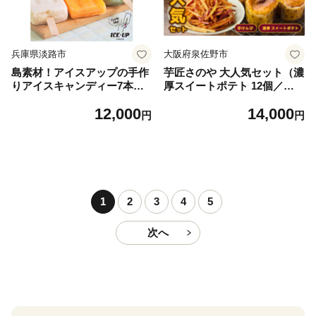
兵庫県淡路市
大阪府泉佐野市
島素材！アイスアップの手作
芋匠さのや 大人気セット（濃
りアイスキャンディー7本セ
厚スイートポテト 12個／芋
ット
けんぴ）
12,000
14,000
円
円
1
2
3
4
5
次へ