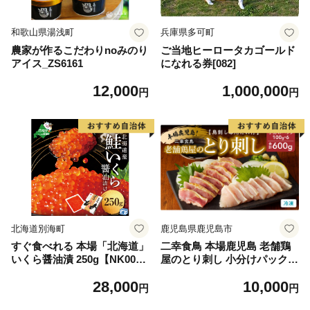
和歌山県湯浅町
兵庫県多可町
農家が作るこだわりnoみのり
ご当地ヒーロータカゴールド
アイス_ZS6161
になれる券[082]
12,000
1,000,000
円
円
北海道別海町
鹿児島県鹿児島市
すぐ食べれる 本場「北海道」
二幸食鳥 本場鹿児島 老舗鶏
いくら醤油漬 250g【NK000N
屋のとり刺し 小分けパックセ
Q13】( いくら いくら醤油漬
ット 鳥刺し専用たれ付 K24
28,000
10,000
け いくら醤油漬 醤油いくら
3-001
円
円
鮭いくら 国産いくら 北海道