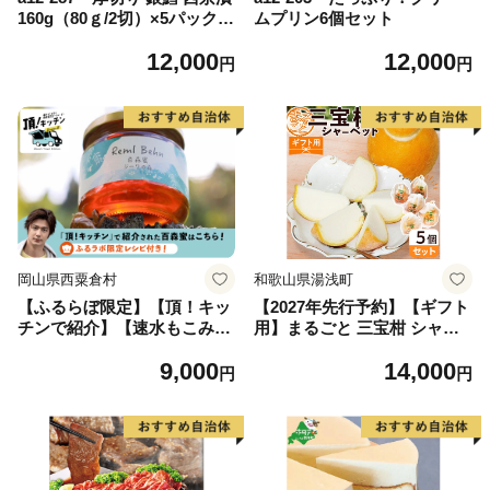
160g（80ｇ/2切）×5パック
ムプリン6個セット
計10切
12,000
12,000
円
円
岡山県西粟倉村
和歌山県湯浅町
【ふるらぼ限定】【頂！キッ
【2027年先行予約】【ギフト
チンで紹介】【速水もこみち
用】まるごと 三宝柑 シャー
さんのレシピつき】 百森蜜
ベット 5個 セット_ZP6009_
9,000
14,000
ジーワの森180g A-MM-A06F
GFTn
円
円