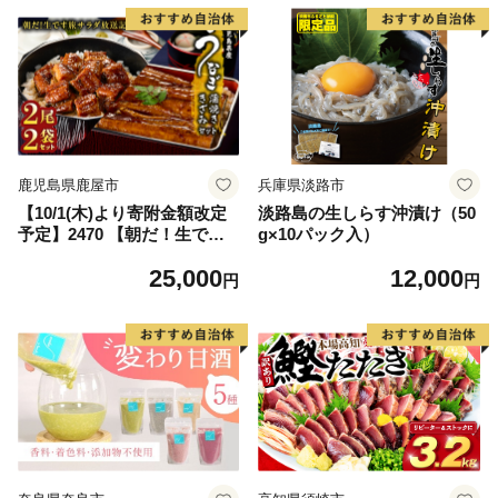
産いくら 道産いくら 地場産
いくら 別海町 ふるさと納税
ふるさと ikura お届け）
鹿児島県鹿屋市
兵庫県淡路市
【10/1(木)より寄附金額改定
淡路島の生しらす沖漬け（50
予定】2470 【朝だ！生です
g×10パック入）
旅サラダ放送記念】鹿児島県
25,000
12,000
産 うなぎ蒲焼き 2尾 きざみ2
円
円
パックセット KN058-003