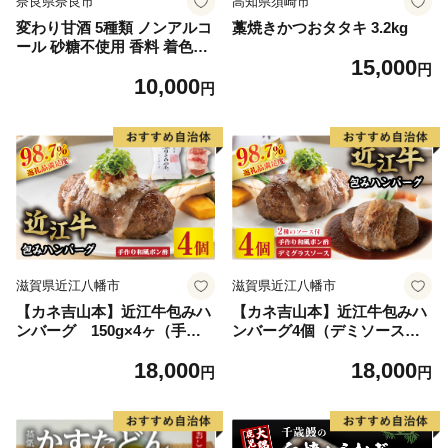
奈良県奈良市
高知県須崎市
変わり甘酒 5種類 ノンアルコ
藁焼きかつおタタキ 3.2kg
ール 砂糖不使用 香料 着色料
15,000
添加物不使用 グルテンフリー
円
10,000
ぐるてんふりー・ヴィーガン
円
びーがん 米糀 甘酒 あまざけ
手作り スイーツ スウィーツ
冷凍 発酵 健康 ラッコラ 奈良
県 奈良市 I-322
滋賀県近江八幡市
滋賀県近江八幡市
【カネ吉山本】近江牛包みハ
【カネ吉山本】近江牛包みハ
ンバーグ 150g×4ヶ（手作
ンバーグ4個（デミソース・
り和風ポン酢付き）【Y114
ポン酢ソース付き）【Y148
18,000
18,000
W】（国産牛 和牛 ブラン
W】（国産牛 和牛 ブラン
円
円
ド牛 ブランド和牛 黒毛和
ド牛 ブランド和牛 黒毛和
牛 牛肉 肉 高級 人気
牛 牛肉 肉 高級 人気
おすすめ 神戸牛 松阪牛 に
おすすめ 神戸牛 松阪牛 に
並ぶ 日本三大和牛 近江牛）
並ぶ 日本三大和牛 近江牛）