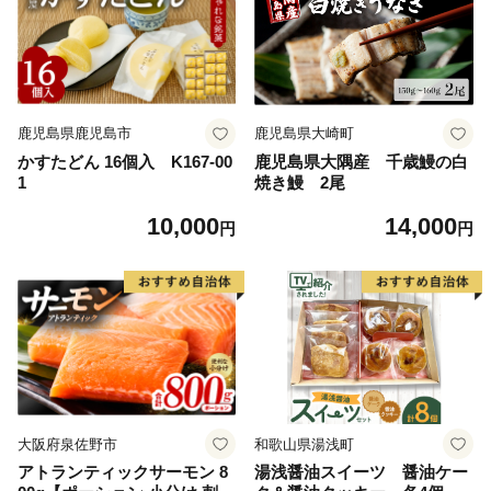
鹿児島県鹿児島市
鹿児島県大崎町
かすたどん 16個入 K167-00
鹿児島県大隅産 千歳鰻の白
1
焼き鰻 2尾
10,000
14,000
円
円
大阪府泉佐野市
和歌山県湯浅町
アトランティックサーモン 8
湯浅醤油スイーツ 醤油ケー