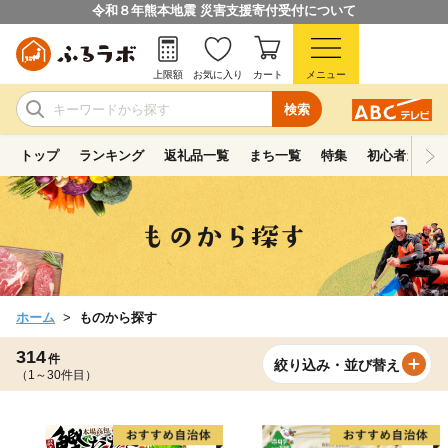
令和８年熊本地震 災害支援寄付受付について
上限額
お気に入り
カート
メニュー
検索
トップ
ランキング
返礼品一覧
まち一覧
特集
初心者ガイド
ホーム
ものから探す
314
件
絞り込み・並び替え
（1～30件目）