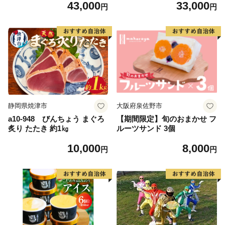
43,000
33,000
ホットプレート おうち焼肉 B
インテリア キッチン 家電 兵
円
円
BQ グリル キッチン家電 減
庫 加西市 朝食 食パン グラフ
煙 焼肉 野菜 お手入れ簡単 コ
ァイトヒーター 速暖 パン焼
ンパクト おしゃれ CAG-MG
き タイマー付き 温め サクサ
7A G 新生活 遠赤グラファイ
ク カリカリ トースト
ト 調理家電
静岡県焼津市
大阪府泉佐野市
a10-948 びんちょう まぐろ
【期間限定】旬のおまかせ フ
炙り たたき 約1㎏
ルーツサンド 3個
10,000
8,000
円
円