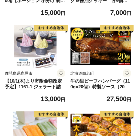
00g【ポーション 小分け 刺身
ク＆醤油クッキー 各4個入
海鮮丼 さーもん 冷凍 訳あり
り_AS6005
15,000
7,000
サイズ不揃い まとめ買い】
円
円
鹿児島県鹿屋市
北海道白老町
【10/1(木)より寄附金額改定
牛の里ビーフハンバーグ（11
予定】1161-1 ジェラート詰め
0g×20個）特製ソース（20
合わせ8個入り KN053-001-
袋）の詰合せ
13,000
27,500
01
円
円