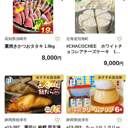
高知県須崎市
北海道別海町
藁焼きかつおタタキ 1.9kg
#CHACOCHEE ホワイトチ
ョコレアチーズケーキ 1ホ
8,000
ール(直径15cm)（北海道,別
円
9,000
海町,チーズ,ちーず,チーズケ
円
ーキ,ふるさと納税）
静岡県焼津市
静岡県焼津市
a12-287 厚切り 銀鱈 西京漬
a12-203 たっぷり！クリー