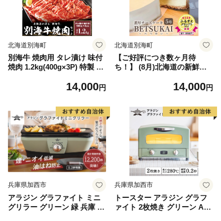
北海道別海町
北海道別海町
別海牛 焼肉用 タレ漬け 味付
【ご好評につき数ヶ月待
焼肉 1.2kg(400g×3P) 特製 焼
ち！】 (8月)北海道の新鮮ミ
肉用つけだれつき【北海道 別
ルクたっぷり～♪こだわり
14,000
14,000
海町産】【FF000FA01】（株
【濃厚チーズケーキ】BETS
円
円
式会社 ファームフーズ）（北
UKAI～べつかい【CM000000
海道 別海町 肉 にく 牛肉 焼
3】濃厚 ケーキ 北海道 新鮮
肉 ふるさと納税）（ 肉 牛肉
ミルク たっぷり BETSUKAI
北海道産肉 北海道産牛肉 道
別海町 マスカルポーネ ふる
産肉 道産牛肉 肉ギフト 牛肉
さと納税 スイーツ ベイクド
ギフト 肉セット 牛肉セット
チーズ 人気 ランキング おす
肉お取り寄せ 牛肉お取り寄せ
すめ ）
肉送料無料 牛肉送料無料 焼
肉 牛肉 焼肉 和牛 焼肉 焼肉
用 ボリューム肉 ）
兵庫県加西市
兵庫県加西市
アラジン グラファイト ミニ
トースター アラジン グラフ
グリラー グリーン 緑 兵庫 加
ァイト 2枚焼き グリーン AET
西市 卓上調理 卓上プレート
-GS13CG 緑 速熱 おしゃれ