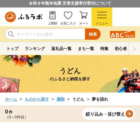
令和８年熊本地震 災害支援寄付受付について
上限額
お気に入り
カート
メニュー
検索
トップ
ランキング
返礼品一覧
まち一覧
特集
初心者ガイド
うどん
のふるさと納税を探す
ホーム
ものから探す
麺類
うどん
夢を語れ
0
件
絞り込み・並び替え
（0～0件目）