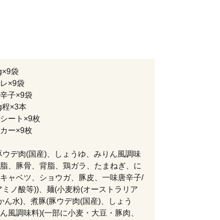
g×9袋
レ×9袋
辛子×9袋
g程×3本
シート×9枚
カー×9枚
豚ウデ肉(国産)、しょうゆ、みりん風調味
脂、豚骨、背脂、鶏ガラ、たまねぎ、に
キャベツ、ショウガ、豚皮、一味唐辛子/
アミノ酸等))、麺(小麦粉(オーストラリア
/かん水)、煮豚(豚ウデ肉(国産)、しょう
ん風調味料)(一部に小麦・大豆・豚肉、