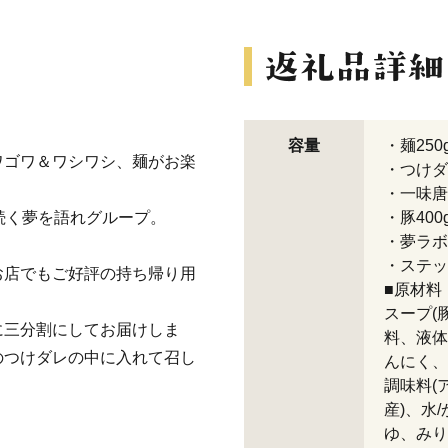
容量
・麺250
ワゴワ＆ワシワシ、麺がお楽
・つけダ
・一味唐
続く夢を語れグループ。
・豚400
・夢ラボ
・ステッ
お店でもご好評の持ち帰り用
■原材料
スープ(
に三分割にしてお届けしま
料、液体
のつけダレの中に入れて召し
んにく、
調味料(
産)、水
ゆ、みり