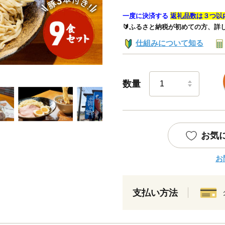
一度に決済する
返礼品数は３つ以
🔰ふるさと納税が初めての方、詳
仕組みについて知る
数量
お気
お
支払い方法