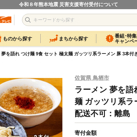
令和８年熊本地震 災害支援寄付受付について
番組･特集
ものから探す
まちから探す
キャンペ
 夢を語れ つけ麺 9食 セット 極太麺 ガッツリ系ラーメン 豚 3本
佐賀県 鳥栖市
ラーメン 夢を語れ
麺 ガッツリ系ラー
配送不可：離島
寄付金額