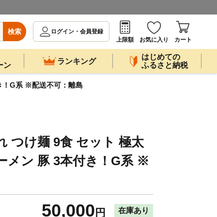
検索
ログイン・会員登録
上限額
お気に入り
カート
はじめての
ランキング
ーン
ふるさと納税
付き！G系 ※配送不可：離島
 つけ麺 9食 セット 極太
メン 豚 3本付き！G系 ※
50,000
在庫あり
円