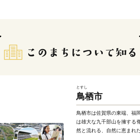
とすし
鳥栖市
鳥栖市は佐賀県の東端、福
は雄大な九千部山を擁する
然と流れる、自然に恵まれ
栖（すみか）」という意味