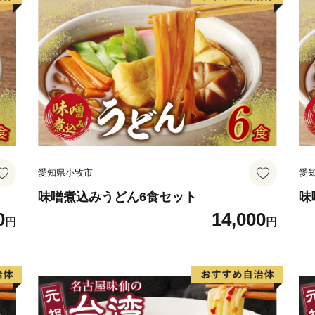
愛知県小牧市
愛
味噌煮込みうどん6食セット
味
0
14,000
円
円