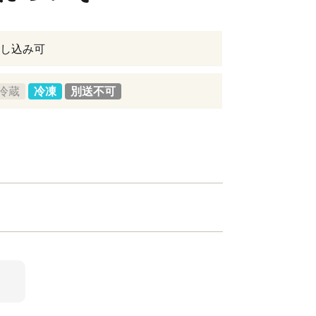
し込み可
冷蔵
冷凍
別送不可