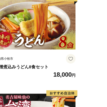
知県小牧市
噌煮込みうどん8食セット
18,000
円