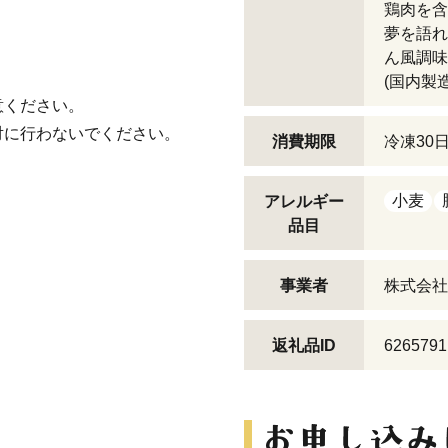
鶏肉を含
夢を語れ
。
ん風調味
(国内製
意ください。
対に行わないでください。
消費期限
冷凍30
小麦
アレルギー
品目
事業者
株式会社
返礼品ID
6265791