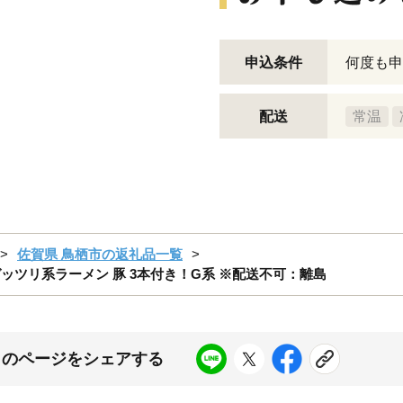
申込条件
何度も申
配送
常温
佐賀県 鳥栖市の返礼品一覧
 ガッツリ系ラーメン 豚 3本付き！G系 ※配送不可：離島
このページをシェアする