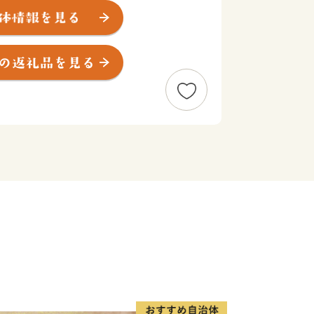
ます。
分岐する場所でしたので、古くから人・
す。九州の陸上交通の要衝という地理的
物流の拠点として発展を遂げてきまし
ホームタウンとするJリーグ・サガン鳥
ーグ・久光スプリングスの活躍がまちを