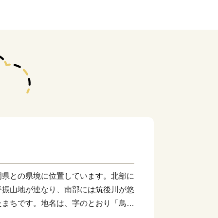
岡県との県境に位置しています。北部に
脊振山地が連なり、南部には筑後川が悠
たまちです。地名は、字のとおり「鳥の
で、市内全域でメジロやカササギなど多