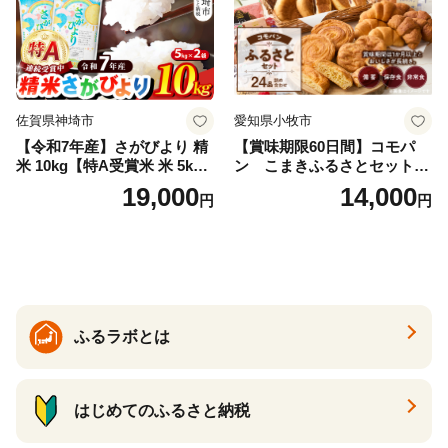
佐賀県神埼市
愛知県小牧市
【令和7年産】さがびより 精
【賞味期限60日間】コモパ
米 10kg【特A受賞米 米 5kg×
ン こまきふるさとセット
2袋 お米 コメ こめ 国産 美味
（24個入り）／災害用備蓄
19,000
14,000
円
円
しい ブランド米 人気 ランキ
保存食 非常食 防災グッズに
ング 増田米穀】(H015224)
も
ふるラボとは
はじめてのふるさと納税