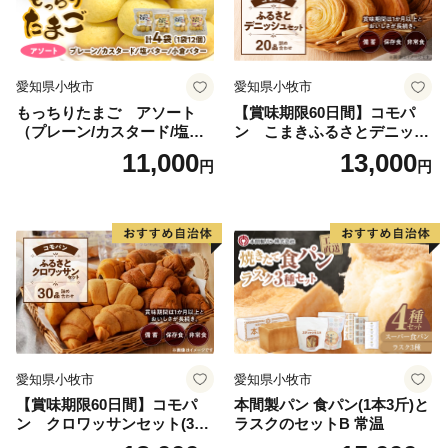
愛知県小牧市
愛知県小牧市
もっちりたまご アソート
【賞味期限60日間】コモパ
（プレーン/カスタード/塩バ
ン こまきふるさとデニッシ
ター/小倉バター）
ュセット（20個入り）／災害
11,000
13,000
円
円
用備蓄 保存食 非常食 防災グ
ッズにも
愛知県小牧市
愛知県小牧市
【賞味期限60日間】コモパ
本間製パン 食パン(1本3斤)と
ン クロワッサンセット(30
ラスクのセットB 常温
個入り)／災害用備蓄 保存食