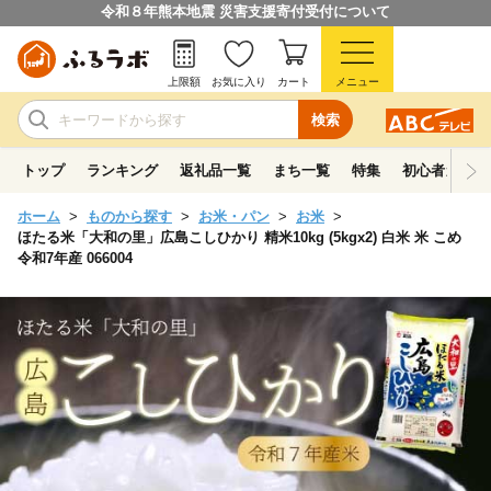
令和８年熊本地震 災害支援寄付受付について
上限額
お気に入り
カート
メニュー
検索
トップ
ランキング
返礼品一覧
まち一覧
特集
初心者ガイド
ホーム
ものから探す
お米・パン
お米
ほたる米「大和の里」広島こしひかり 精米10kg (5kgx2) 白米 米 こめ
令和7年産 066004