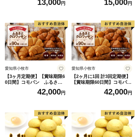
13,000
15,000
円
円
非常食 防災グッズにも
愛知県小牧市
愛知県小牧市
【3ヶ月定期便】【賞味期限6
【2ヶ月に1回 計3回定期便】
0日間】コモパン ふるさと
【賞味期限60日間】コモパ
クロワッサンセット（計90
ン ふるさとクロワッサンセ
42,000
42,000
円
円
個）／災害用備蓄 保存食 非
ット（計90個）／災害用備蓄
常食 防災グッズにも
保存食 非常食 防災グッズに
も