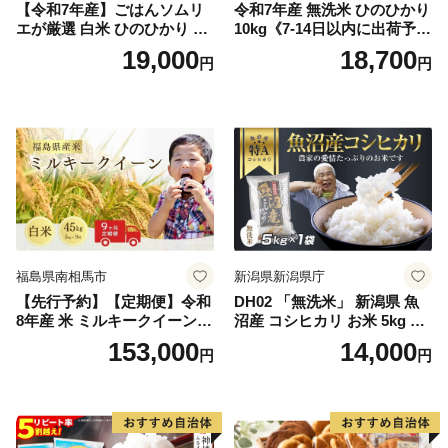
【令和7年産】ごはんソムリ
令和7年産 無洗米 ひのひかり
エが厳選 白米 ひのひかり 10
10kg《7-14日以内に出荷予定
kg【神埼市産 米 お米 精米 白
(土日祝除く)》コメ 米 無洗米
19,000
18,700
円
円
米 10kg 5kg×2 ひのひかり ブ
令和7年産 高レビュー｜人気
ランド米 食味鑑定士】(H063
米 熊本県産米 お米 生活応援
164)
米
福島県南相馬市
新潟県新潟県庁
【先行予約】【定期便】令和
DH02 「無洗米」 新潟県 魚
8年産 米 ミルキークイーン
沼産 コシヒカリ お米 5kg こ
白米 45kg (5kg×9回) | ミルキ
しひかり 精米 米（お米の美
153,000
14,000
円
円
ークイーン 米5kg 福島 福島
味しい炊き方ガイド付き）
県産 福島産 精米 お米 米 コ
メ 武田ファーム サムランド
福島県 南相馬市 cu006-ae