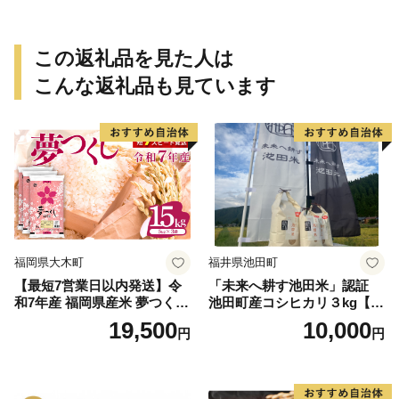
この返礼品を見た人は
こんな返礼品も見ています
福岡県大木町
福井県池田町
【最短7営業日以内発送】令
「未来へ耕す池田米」認証
和7年産 福岡県産米 夢つくし
池田町産コシヒカリ３kg【お
15kg 精米 ※北海道・沖縄・
1人様につき３セットまで】
19,500
10,000
円
円
離島は配送不可