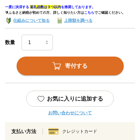
一度に決済する
返礼品数は３つ以内
を推奨しております。
🔰ふるさと納税が初めての方、詳しく知りたい方は
こちら
でご確認ください。
仕組みについて知る
上限額を調べる
数量
寄付する
お気に入りに追加する
お問い合わせについて
支払い方法
クレジットカード