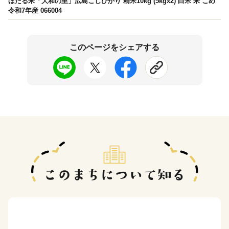
ほたる米「大和の里」広島こしひかり 精米10kg (5kgx2) 白米 米 こめ
令和7年産 066004
このページをシェアする