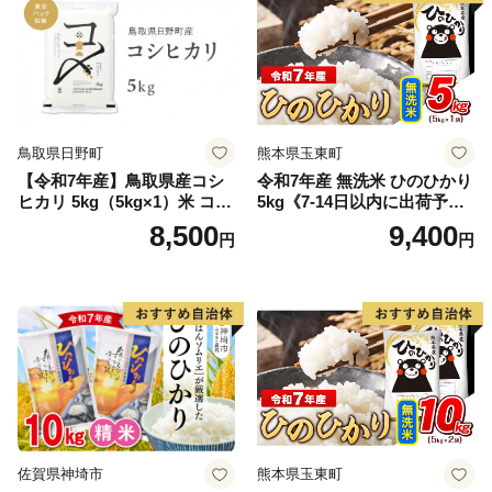
鳥取県日野町
熊本県玉東町
【令和7年産】鳥取県産コシ
令和7年産 無洗米 ひのひかり
ヒカリ 5kg（5kg×1）米 コシ
5kg《7-14日以内に出荷予定
ヒカリ こしひかり お米 白米
(土日祝除く)》コメ 米 無洗米
8,500
9,400
円
円
精米 5キロ おこめ こめ コメ
高レビュー｜人気米 熊本県
真空パック包装 真空包装 長
産米 お米 生活応援米
期保存 単一原料米 鳥取県日
野町産 Elevation
佐賀県神埼市
熊本県玉東町