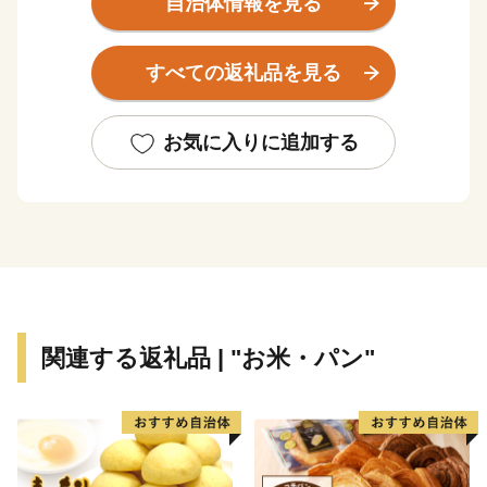
自治体情報を見る
寺社仏閣などの多くの歴史的景観が残るほか、お祭りな
どのイベントも多く、四季折々に開催される４大祭りは
すべての返礼品を見る
毎年大いに盛り上がりを見せます。
食の楽しみも多くあり、温暖な気候で育った新鮮な野菜
や果物、瀬戸内で捕れる海の幸、ブランド鳥の「神明
お気に入りに追加する
鶏」や、江戸時代から続く酒蔵で醸造される日本酒、自
慢のスイーツなど、色々な三原の「おいしい！」を楽し
むことができます。
まずは、ふるさと納税で三原の魅力をお得にお試しくだ
さい。
ふるさと納税を通じて、三原市を応援していただきます
よう、お願い申し上げます。
関連する返礼品 | "お米・パン"