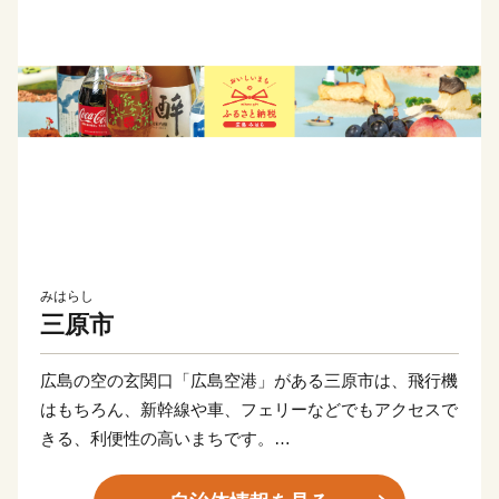
みはらし
三原市
広島の空の玄関口「広島空港」がある三原市は、飛行機
はもちろん、新幹線や車、フェリーなどでもアクセスで
きる、利便性の高いまちです。
瀬戸内随一と評される多島美をはじめとする海や山の自
然豊かな景色に加え、小早川隆景が築城した三原城跡や