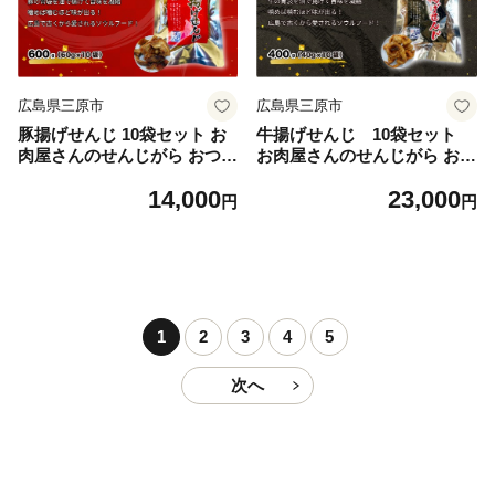
広島県三原市
広島県三原市
豚揚げせんじ 10袋セット お
牛揚げせんじ 10袋セット
肉屋さんのせんじがら おつま
お肉屋さんのせんじがら おつ
み ビール ホルモン おやつ 珍
まみ ビール ホルモン おやつ
14,000
23,000
味 広島名物 せんじ肉 028018
珍味 広島名物 せんじ肉 028
円
円
015
1
2
3
4
5
次へ