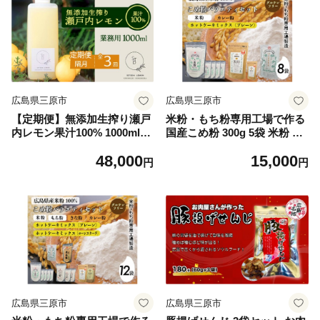
広島県三原市
広島県三原市
【定期便】無添加生搾り瀬戸
米粉・もち粉専用工場で作る
内レモン果汁100% 1000ml×
国産こめ粉 300g 5袋 米粉 ホ
隔月3回 オーガニック 農薬残
ットケーキミックス プレーン
48,000
15,000
りなし 水無し ストレート レ
200g 2袋 カレー 中辛 110g グ
円
円
モン果汁 瀬戸内 国産 しまな
ルテンフリー 洋菓子 料理 製
み 広島レモン 国産レモン 瀬
パン 国産 米粉パン カレー カ
戸田レモン ノーワックス 防
レーオブザイヤー 140007
腐剤不使用 尾道 エコレモン
瀬戸内レモン 082002
広島県三原市
広島県三原市