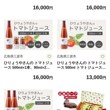
レ 塩味の神明鶏のプディン
レ×3個 塩味の神明鶏のプデ
16,000
16,000
グ・サレ 島たまごプリン か
ィング・サレ×3個 かねしょ
円
円
ねしょう スイーツ デザート
う スイーツ デザート 洋菓子
洋菓子 おやつ お菓子 菓子 ギ
おやつ お菓子 菓子 ギフト 01
フト 010004
0006
広島県三原市
広島県三原市
ひりょうやさんの トマトジュ
ひりょうやさんの トマトジュ
ース 500ml×1本、80ml×2本
ース 500ml トマトジュース
トマトジュース 野菜ジュース
野菜ジュース トマト 野菜 無
16,000
13,000
トマト 野菜 無添加 広島県 三
添加 広島県 三原市 042001
円
円
原市 042002