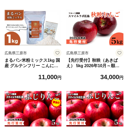
ョウガ ジンジャー ホットド
ス粉 マンナン粉 048021
リンク 風邪予防 広島県 三原
市 023004
広島県三原市
広島県三原市
まるパン米粉ミックス1kg 国
【先行受付】秋映（あきば
産 グルテンフリー こんにゃ
え） 5kg 2026年10月～順次
くマンナン 清水化学 三原 パ
発送予定 りんご リンゴ 林檎
11,000
34,000
ン お菓子作り ミックス粉 マ
果物 フルーツ 新鮮 産地直送
円
円
ンナン粉 048020
広島県三原市 059008