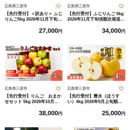
広島県三原市
広島県三原市
【先行受付】＜訳あり＞ ふじ
【先行受付】ふじりんご 5kg
りんご5kg 2026年11月下旬頃
2026年11月下旬頃順次発送予
～順次発送予定 フルーツ 果
定 りんご リンゴ 林檎 フジ
27,000
34,000
物 りんご リンゴ 林檎 新鮮
フルーツ 果物 新鮮 産地直送
円
円
傷あり 産地直送 広島県三原
広島県三原市 059012
市 059011
広島県三原市
広島県三原市
【先行受付】りんご おまか
【先行受付】豊水（ほうす
せセット 5kg 2026年10月頃
い）4kg 2026年9月上旬順次
順次発送予定 りんご リンゴ
発送予定 梨 ナシ なし フルー
38,000
25,000
林檎 詰め合わせ フルーツ 果
ツ 果物 新鮮 産地直送 広島県
円
円
物 おまかせ 新鮮 産地直送 広
三原市 059010
島県三原市 059013