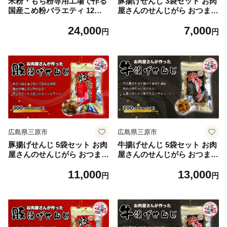
米粉・もち粉専用工場で作る
豚揚げせんじ 3袋セット お肉
国産こめ粉バラエティ 12袋
屋さんのせんじがら おつまみ
セットこめ粉 もち粉 米粉ホ
ビール ホルモン おやつ 珍味
24,000
7,000
ットケーキミックス粉 プレー
広島名物 せんじ肉 028016
円
円
ン 米粉ホットケーキミックス
粉 コーンスターチ入り グル
テンフリー 140008
広島県三原市
広島県三原市
豚揚げせんじ 5袋セット お肉
牛揚げせんじ 5袋セット お肉
屋さんのせんじがら おつまみ
屋さんのせんじがら おつまみ
ビール ホルモン おやつ 珍味
ビール ホルモン おやつ 珍味
11,000
13,000
広島名物 せんじ肉 028017
広島名物 せんじ肉 028014
円
円