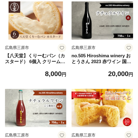
広島県三原市
広島県三原市
【八天堂】くりーむパン（カ
no.505 Hiroshima winery お
スタード） 6個入 クリームパ
とうさん 2023 赤ワイン 国産
ン とろける食感 おやつ 菓子
贈答品 クリスマス 記念日 父
8,000
20,000
スイーツ 冷凍 冷凍配送 お取
の日 141004
円
円
り寄せ 人気 個包装 子どもが
喜ぶ ギフト ランキング 高評
価 広島県三原市 015039
広島県三原市
広島県三原市