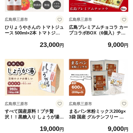
広島県三原市
広島県三原市
ひりょうやさんの トマトジュ
広島プレミアムチョコラ カー
ース 500ml×2本 トマトジュ
プコラボBOX（6個入）チョ
ース 野菜ジュース トマト 野
コレート 焼き菓子 共楽堂 カ
23,000
9,000
菜 無添加 広島県 三原市 0420
ープ スイーツ デザート 洋菓
円
円
03
子 おやつ お菓子 菓子 ギフト
広島県 三原市 018016
広島県三原市
広島県三原市
すべて国産原料！プチ贅
まるパン米粉ミックス200g×
沢！！黒糖入り しょうが湯 1
3袋 国産 グルテンフリー こ
60g（8袋）×6箱 国産生姜 し
んにゃくマンナン 清水化学
19,000
9,000
ょうが湯 飲料 粉末タイプ シ
三原 パン お菓子作り ミック
円
円