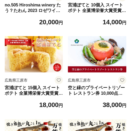
no.505 Hiroshima winery た
宮浦ぽてと 10個入 スイート
う？たわん 2023 ロゼワイン
ポテト 全菓博栄誉大賞受賞 1
ごく微発砲 国産 贈答品 クリ
79001
20,000
14,000
スマス 記念日 141001
円
円
広島県三原市
広島県三原市
宮浦ぽてと 15個入 スイート
空と緑のプライベートリゾー
ポテト 全菓博栄誉大賞受賞 1
ト レストラン券 10,000点分 0
79002
08004
18,000
38,000
円
円