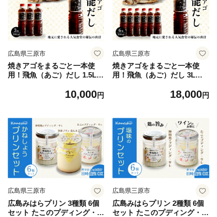
広島県三原市
広島県三原市
焼きアゴをまるごと一本使
焼きアゴをまるごと一本使
用！飛魚（あご）だし 1.5L
用！飛魚（あご）だし 3L（5
（500ml×3本）トビウオ 料亭
00ml×6本）トビウオ 料亭 ダ
10,000
18,000
ダシ 出汁 アゴ 飛魚 高級 167
シ 出汁 アゴ 飛魚 高級 16700
円
円
001
2
広島県三原市
広島県三原市
広島みはらプリン 3種類 6個
広島みはらプリン 2種類 6個
セット たこのプディング・サ
セット たこのプディング・サ