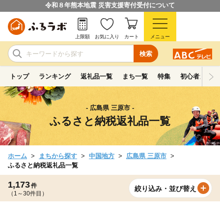
令和８年熊本地震 災害支援寄付受付について
上限額
お気に入り
カート
メニュー
検索
トップ
ランキング
返礼品一覧
まち一覧
特集
初心者ガイド
- 広島県 三原市 -
ふるさと納税返礼品一覧
ホーム
まちから探す
中国地方
広島県 三原市
ふるさと納税返礼品一覧
1,173
件
絞り込み・並び替え
（1～30件目）