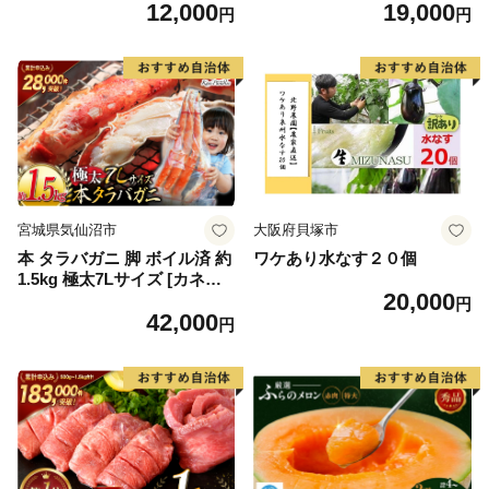
12,000
19,000
毛和牛 ブランド牛 九州 ハン
もの 果実 旬の果物 旬のフル
円
円
バーグ 牛肉 豚肉 国産 お弁当
ーツ 香川 香川県 東かがわ市
おかず 惣菜 おすすめ 人気】
(H083106)
宮城県気仙沼市
大阪府貝塚市
本 タラバガニ 脚 ボイル済 約
ワケあり水なす２０個
1.5kg 極太7Lサイズ [カネダ
20,000
イ 宮城県 気仙沼市 2056432
円
42,000
6] カニ かに 蟹 たらばがに た
円
らば蟹 タラバ蟹 たらば タラ
バ ボイル