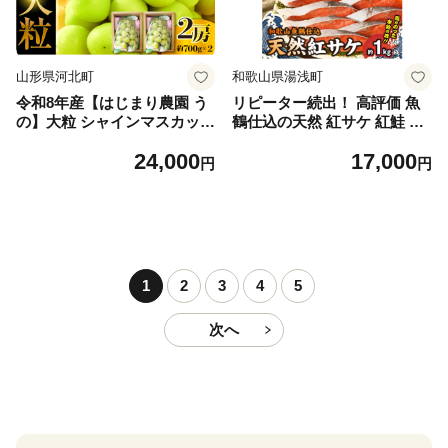
山形県河北町
和歌山県湯浅町
令和8年産【はじまり農園 う
リピーター続出！ 高評価 魚
の】大粒 シャインマスカット
鶴仕込の天然 紅サケ 紅鮭 鮭
２房（約700g×2房） 山形県
サーモン 切身 切り身 約1kg
24,000
17,000
河北町産 【河北町観光物産協
レビュー高評価 小分け 真空
円
円
会】 ka002-004-r8
パック 梅酒 真昆布 使用 だし
まろやか 天然 鮭 魚 海の幸
海鮮 魚介 食品 食べ物 おかず
お弁当 水産加工品 冷凍 グル
メ お取り寄せ 和歌山県 湯浅
町 送料無料_G7317
1
2
3
4
5
次へ