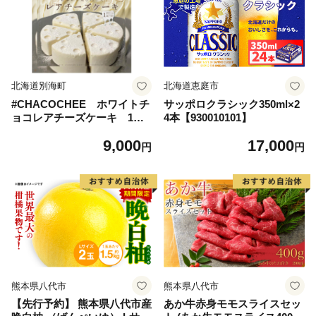
北海道別海町
北海道恵庭市
#CHACOCHEE ホワイトチ
サッポロクラシック350ml×2
ョコレアチーズケーキ 1ホ
4本【930010101】
ール(直径15cm)（北海道,別
9,000
17,000
海町,チーズ,ちーず,チーズケ
円
円
ーキ,ふるさと納税）
熊本県八代市
熊本県八代市
【先行予約】 熊本県八代市産
あか牛赤身モモスライスセッ