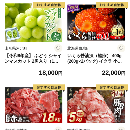
山形県河北町
北海道白糠町
【令和8年産】 ぶどう シャイ
いくら醤油漬（鮭卵） 400g
ンマスカット 2房入り（1房6
(200g×2パック) イクラ 小分
00g前後） 秀品 山形県河北町
け いくら醤油漬 鮭いくら い
18,000
22,000
産【山形eLab】 ka074-023-r
くら醤油漬け 鮭 鮭卵 ikura
円
円
8
醤油いくら 冷凍いくら いく
ら北海道 醤油鮭いくら 人気
大好評品 北海道 白糠町