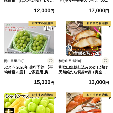
晩白柚 （ばんぺいゆ） Lサイ
ト (あか牛モモスライス400
ズ 2玉 柑橘 みかん 果物 くだ
g、あか牛のたれ200ml付き)
12,000
17,000
もの フルーツ おやつ 特産 熊
円
円
本県 八代市 【2026年12月上
旬より順次発送】
岡山県里庄町
和歌山県湯浅町
ぶどう 2026年 先行予約 【平
和歌山魚鶴仕込みのだし漬け
均糖度20度】 ご家庭用 農家
天然銀だら切身8切（真空パ
こだわりの シャイン マスカ
ック入） 約720g 小分け 独自
15,000
13,000
ット 2～3房 合計約1.2kg ブ
製法 良質な脂 ふっくら 柔ら
円
円
ドウ 葡萄 岡山県産 国産 フル
かい 身質 甘み 旨味 白身魚の
ーツ 果物 【 Nini farm 農家
トロ 梅酒 北海道南産 真こん
直送 】
ぶ だし漬け 煮付け ムニエル
味噌漬け 鍋物 冷凍 湯浅町 送
料無料_G7334