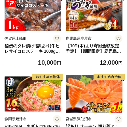
佐賀県上峰町
鹿児島県鹿屋市
秘伝のタレ漬け!(訳あり)牛ヒ
【10/1(木)より寄附金額改定
レサイコロステーキ 1000g
予定】【期間限定】鹿児島県
【B-1098-AS】
大隅産うなぎ蒲焼4尾（400
10,000
12,000
g） KN007-023
円
円
静岡県焼津市
宮城県気仙沼市
a10-1289 ネギトロ100g×16
訳あり サーモン 切り落とし