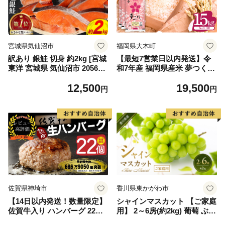
宮城県気仙沼市
福岡県大木町
訳あり 銀鮭 切身 約2kg [宮城
【最短7営業日以内発送】令
東洋 宮城県 気仙沼市 205649
和7年産 福岡県産米 夢つくし
91] 鮭 魚介類 海鮮 訳アリ 規
15kg 精米 ※北海道・沖縄・
12,500
19,500
格外 不揃い さけ サケ 鮭切身
離島は配送不可
円
円
シャケ 切り身 冷凍 家庭用 お
かず 弁当 支援 サーモン 銀鮭
切り身 魚 わけあり
佐賀県神埼市
香川県東かがわ市
【14日以内発送！数量限定】
シャインマスカット 【ご家庭
佐賀牛入り ハンバーグ 22個
用】 2～6房(約2kg) 葡萄 ぶど
2.6kg(120g×22個)【佐賀牛 黒
う ブドウ フルーツ 果物 くだ