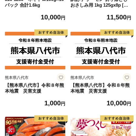
パック 合計1.6kg
おさしみ用 1kg 125gx8p [足
利本店 宮城県 気仙沼市 2056
10,000
11,500
4313] 魚 魚介類 鮭 お刺し身
円
円
刺し身 刺身 生 生食 個包装
チリ銀鮭 銀鮭 海鮮 海鮮丼 魚
介
熊本県八代市
熊本県八代市
【熊本県八代市】令和８年熊
【熊本県八代市】令和８年熊
本地震 災害支援
本地震 災害支援
1,000
10,000
円
円