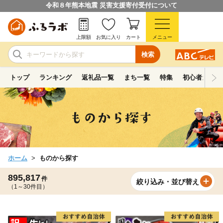
令和８年熊本地震 災害支援寄付受付について
上限額
お気に入り
カート
メニュー
検索
トップ
ランキング
返礼品一覧
まち一覧
特集
初心者ガイド
ホーム
ものから探す
895,817
件
絞り込み・並び替え
（1～30件目）