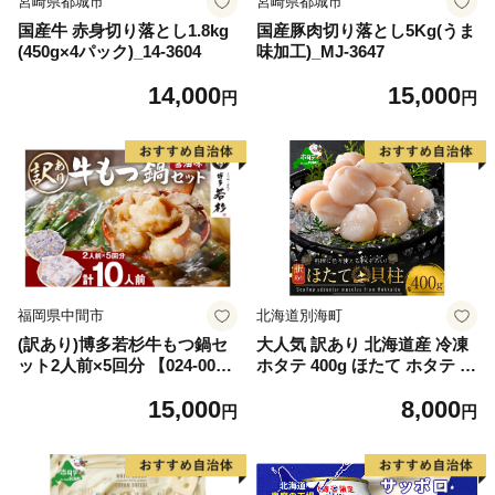
宮崎県都城市
宮崎県都城市
国産牛 赤身切り落とし1.8kg
国産豚肉切り落とし5Kg(うま
(450g×4パック)_14-3604
味加工)_MJ-3647
14,000
15,000
円
円
福岡県中間市
北海道別海町
(訳あり)博多若杉牛もつ鍋セ
大人気 訳あり 北海道産 冷凍
ット2人前×5回分 【024-002
ホタテ 400g ほたて ホタテ 帆
7】
立 貝柱 海鮮 魚介類 刺身 大
15,000
8,000
粒 天然 海鮮 ランキング 大人
円
円
気 人気 おすすめ 訳あり ）