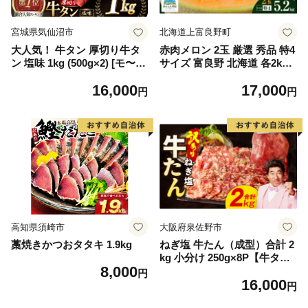
宮城県気仙沼市
北海道上富良野町
大人気！ 牛タン 厚切り牛タ
赤肉メロン 2玉 厳選 秀品 特4
ン 塩味 1kg (500g×2) [モ〜ラ
サイズ 富良野 北海道 各2kg
ンド 宮城県 気仙沼市 205646
～2.6kg 2玉 セット ファーム
16,000
17,000
60] 肉 牛肉 精肉 牛たん 牛タ
富良野 メロン めろん 果物 く
円
円
ン塩 牛たん塩 冷凍 焼肉 BB
だもの フルーツ デザート 旬
Q アウトドア バーベキュー
の果物 旬のフルーツ
厚切り タン
高知県須崎市
大阪府泉佐野市
藁焼きかつおタタキ 1.9kg
ねぎ塩 牛たん（成型）合計 2
kg 小分け 250g×8P【牛タン
8,000
牛肉 焼肉用 薄切り 訳あり サ
円
16,000
イズ不揃い】
円