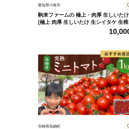
愛知県小牧市
駒来ファームの 極上・肉厚 生しいたけ
[極上 肉厚 生しいたけ 生シイタケ 生
安心 安全 国産 採れたて 新鮮 きのこ 
10,00
菜]
宮崎県高鍋町