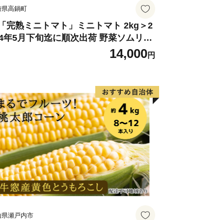
崎県高鍋町
「完熟ミニトマト」ミニトマト 2kg＞2
24年5月下旬迄に順次出荷 野菜ソムリエ
ミット アルル・リリカ共に銀賞受
14,000
円
！！(2023年11月開催)1回食べてみらん
？宮崎県 高鍋町産 産地直送 有機肥料使
 高糖度 西森農園
山県瀬戸内市