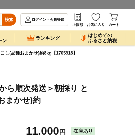
検索
ログイン・会員登録
上限額
お気に入り
カート
はじめての
ランキング
ーン
ふるさと納税
し(品種おまかせ)約8kg【1705918】
旬から順次発送＞朝採り と
おまかせ)約
11,000
在庫あり
円