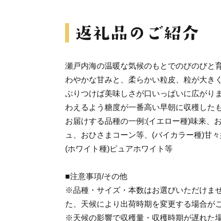
瀬戸内海の温暖な気候のもとでのびのびと
わやかな甘みと、柔らかい粒皮、粒が大き
ぶりつけば美味しさが口いっぱいに広がり
わえるよう糖度が一番高い早朝に収穫した
お届けする品種の一例:(イエロー種)味来、
ュ、おひさまコーン等、(バイカラー種)甘
(ホワイト種)ピュアホワイト等
■注意事項/その他
※品種・サイズ・本数はお選びいただけませ
た、天候により出荷時期を変更する場合が
※天候の影響で収穫量・収穫時期が遅れた