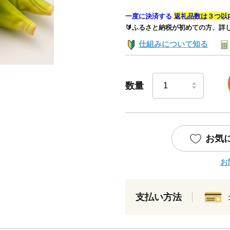
一度に決済する
返礼品数は３つ以
🔰ふるさと納税が初めての方、詳
仕組みについて知る
数量
お気
お
支払い方法