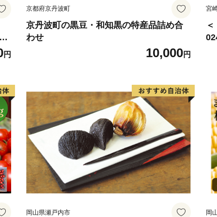
京都府京丹波町
宮
京丹波町の黒豆・和知黒の特産品詰め合
＜
椎茸
わせ
0
野
サ
0
10,000
円
円
賞
ね
用
岡山県瀬戸内市
岡