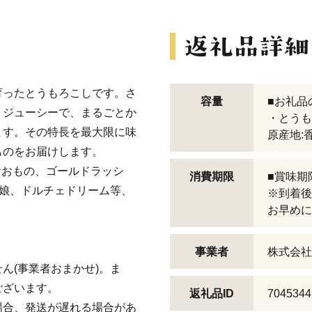
育ったとうもろこしです。さ
容量
■お礼品
くジューシーで、まるごとか
・とうもろ
ます。その特長を最大限に味
原産地:
ものをお届けします。
おおもの、ゴールドラッシ
消費期限
■賞味期
々娘、ドルチェドリーム等、
※到着後
お早めに
事業者
株式会社
ん(事業者おまかせ)。ま
ございます。
返礼品ID
7045344
場合、発送が遅れる場合があ