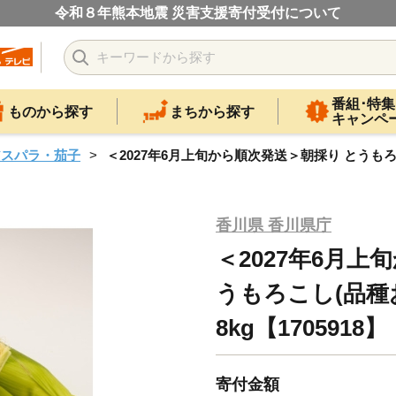
令和８年熊本地震 災害支援寄付受付について
番組･特集
ものから探す
まちから探す
キャンペ
アスパラ・茄子
＜2027年6月上旬から順次発送＞朝採り とうもろこ
香川県 香川県庁
＜2027年6月上
うもろこし(品種
8kg【1705918】
寄付金額