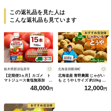
この返礼品を見た人は
こんな返礼品も見ています
栃木県那須塩原市
北海道洞爺湖町
【定期便3ヵ月】カゴメ ト
北海道産 青野農園 じゃがい
マトジュース食塩無添加 72
も とうや Lサイズ 約10kg 20
0ml PET×15本 1ケース 毎月
26年10月初旬～12月下旬頃お
48,000
12,000
円
円
届く 3ヵ月 3回コース ns001-
届け 先行予約 北海道 ジャガ
005 【 KAGOME 野菜ジュー
イモ トウヤ 馬鈴薯 ポテト 芋
ス 】
いも イモ 黄色 旬 野菜 農作
物 産地直送 お取り寄せ 国産