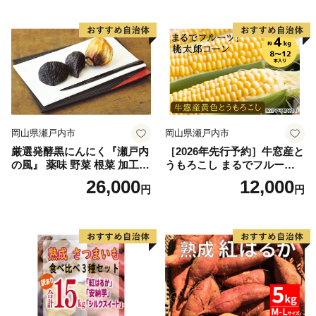
催)1回食べてみらんね？宮崎
催)1回食べてみらんね？宮崎
県 高鍋町産 産地直送 有機肥
県 高鍋町産 産地直送 有機肥
料使用 高糖度 西森農園
料使用 高糖度 西森農園
岡山県瀬戸内市
岡山県瀬戸内市
厳選発酵黒にんにく『瀬戸内
［2026年先行予約］牛窓産と
の風』 薬味 野菜 根菜 加工食
うもろこし まるでフルー
品
ツ！最高糖度25度超え 生で
26,000
12,000
円
円
甘い、茹でて美味い！ 黄色
とうもろこし 「桃太郎コー
ン」約4kg（8〜12本入り）
野菜