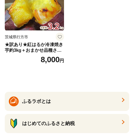
茨城県行方市
★訳あり★紅はるか冷凍焼き
芋約3kg＋おまかせ品種さつ
まいも 合計約3.2kg｜さつ
8,000
円
まいも サツマイモ さつま芋
焼き芋 やきいも 冷凍 冷凍焼
き芋 訳あり 訳アリ 紅はるか
茨城県 行方市(EY-25)
ふるラボとは
はじめてのふるさと納税