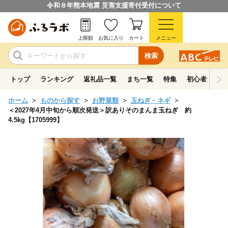
令和８年熊本地震 災害支援寄付受付について
上限額
お気に入り
カート
メニュー
検索
トップ
ランキング
返礼品一覧
まち一覧
特集
初心者ガイド
ホーム
ものから探す
お野菜類
玉ねぎ・ネギ
＜2027年4月中旬から順次発送＞訳ありそのまんま玉ねぎ 約
4.5kg【1705999】