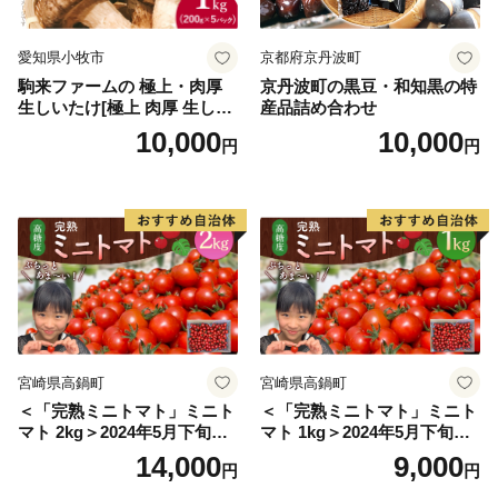
愛知県小牧市
京都府京丹波町
駒来ファームの 極上・肉厚
京丹波町の黒豆・和知黒の特
生しいたけ[極上 肉厚 生しい
産品詰め合わせ
たけ 生シイタケ 生椎茸 安心
10,000
10,000
円
円
安全 国産 採れたて 新鮮 きの
こ 野菜]
宮崎県高鍋町
宮崎県高鍋町
＜「完熟ミニトマト」ミニト
＜「完熟ミニトマト」ミニト
マト 2kg＞2024年5月下旬迄
マト 1kg＞2024年5月下旬迄
に順次出荷 野菜ソムリエサ
に順次出荷 野菜ソムリエサ
14,000
9,000
円
円
ミット アルル・リリカ共に
ミット アルル・リリカ共に
銀賞受賞！！(2023年11月開
銀賞受賞！！(2023年11月開