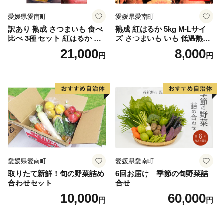
愛媛県愛南町
愛媛県愛南町
訳あり 熟成 さつまいも 食べ
熟成 紅はるか 5kg M-Lサイ
比べ 3種 セット 紅はるか 安
ズ さつまいも いも 低温熟成
納芋 シルクスイート 合計 15
完全熟成収穫 甘い 糖度 焼き
21,000
8,000
円
円
kg サイズ混合 サツマイモ 焼
芋 やきいも スイートポテト
き芋 干し芋 丸干し 冷凍焼き
おやつ 高糖度 料理 国産 愛媛
芋 冷やし焼き芋 やきいも 蜜
県 愛南町 青果市場
芋 ほしいも スイートポテト
いも天 サイズミックス 甘い
ねっとり 生芋 新芋 あんのう
いも 甘藷 べにはるか スイー
ツ 国産 糖度 産地直送 農家直
送 数量限定 21000円 愛媛 愛
南 ミッチーのおみかん畑
愛媛県愛南町
愛媛県愛南町
取りたて新鮮！旬の野菜詰め
6回お届け 季節の旬野菜詰
合わせセット
合せ
10,000
60,000
円
円