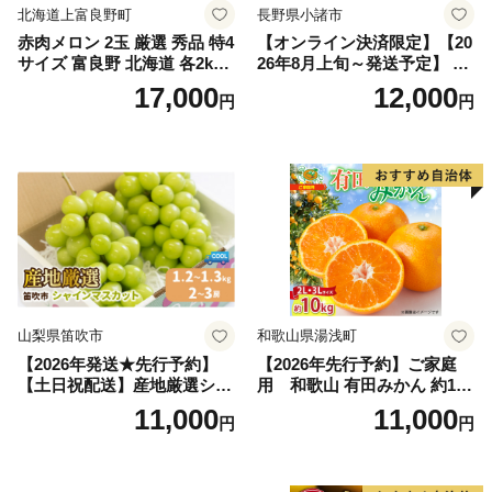
北海道上富良野町
長野県小諸市
赤肉メロン 2玉 厳選 秀品 特4
【オンライン決済限定】【20
サイズ 富良野 北海道 各2kg
26年8月上旬～発送予定】 先
～2.6kg 2玉 セット ファーム
行予約 「浅間水蜜桃プレミ
17,000
12,000
円
円
富良野 メロン めろん 果物 く
アム」 もも あかつき 秀品 約
だもの フルーツ デザート 旬
2kg 5～9玉 贈答品 ふるさと
の果物 旬のフルーツ
納税 果物 桃 フルーツ モモ
果肉 長野県産 小諸市
山梨県笛吹市
和歌山県湯浅町
【2026年発送★先行予約】
【2026年先行予約】ご家庭
【土日祝配送】産地厳選シャ
用 和歌山 有田みかん 約10k
インマスカット1.2kg～1.3kg
g (2L、3Lサイズ)【湯浅町】
11,000
11,000
円
円
（2房～3房）※沖縄・離島配
_ZJ6079
送不可※ 106-003-sku02-26y
｜シャインマスカット 発送
笛吹市 山梨県 フルーツ 果物