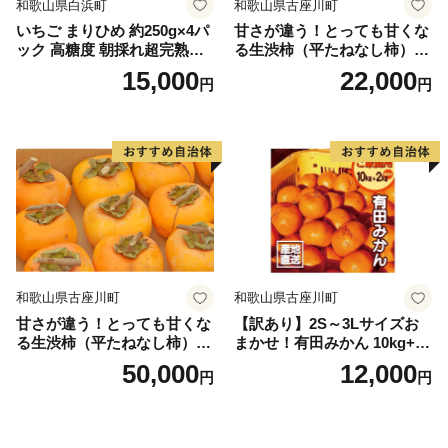
和歌山県白浜町
和歌山県古座川町
いちご まりひめ 約250g×4パ
甘さが違う！とっても甘くな
ック 高糖度 朝採れ超完熟ま
る生渋柿（平たねなし柿）吊
りひめ 1月以降発送分
るし柿用 T字枝or吊るしクリ
15,000
22,000
円
円
ップ付約4.5～5kg 約24～30
個＜2026年10月中旬～順次発
送＞-Ted【art016B】
和歌山県古座川町
和歌山県古座川町
甘さが違う！とっても甘くな
【訳あり】2S～3Lサイズお
る生渋柿（平たねなし柿）吊
まかせ！有田みかん 10kg+2k
るし柿用 T字枝or吊るしクリ
g保証分 11月から12月下旬ま
50,000
12,000
円
円
ップ付約14.5～15kg 約60～
でに順次発送致します。 / 訳
90個＜2026年10月中旬～11
ありみかん 有田みかん みか
月上旬ごろ順次発送＞Ted【a
ん ミカン 蜜柑 柑橘 温州みか
rt015B】
ん 和歌山 ご家庭用