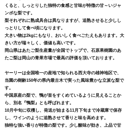
くると、しっとりした独特の食感と甘味が特徴の甘～いジャ
ンボな梨です。
梨それぞれに熟成具合は異なりますが、追熟させると少しし
っとりして食べ頃になります。
大きい物は2kgにもなり、おいしく食べごたえもあります。大
きい方が瑞々しく、価値も高いです。
岡山県はあたご梨生産量が全国でトップで、石原果樹園のあ
たご梨は岡山の青果市場で最高の評価を頂いております。
ヤーリーは全国唯一の産地で知られる西大寺の雄神地区で、
当園の樹齢150年の県内最古木で実った風味豊かな立派な梨で
す。
中国原産の梨で、鴨が首をすくめているように見えることか
ら、別名『鴨梨』とも呼ばれます。
10月中旬に収穫し、発送が始まる11月下旬まで冷蔵庫で保存
し、ワインのように追熟させて香りと味を高めます。
独特な強い香りが特徴の梨です。少し酸味が効き、上品で甘