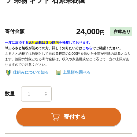
ツ 果物 ギフト 石原果樹園
24,000
寄付金額
在庫あり
円
一度に決済する
返礼品数は３つ以内
を推奨しております。
🔰ふるさと納税が初めての方、詳しく知りたい方は
こちら
でご確認ください。
ふるさと納税では原則として自己負担額の2,000円を除いた全額が控除の対象となり
ます。控除の対象となる寄付金額は、収入や家族構成などに応じて一定の上限があ
りますのでご注意ください。
仕組みについて知る
上限額を調べる
数量
寄付する