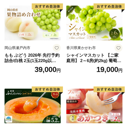
岡山県瀬戸内市
香川県東かがわ市
もも ぶどう 2026年 先行予約
シャインマスカット 【ご家
詰合/白桃 2玉(1玉220g以
庭用】 2～6房(約2kg) 葡萄 ぶ
上)・シャインマスカット 晴
どう ブドウ フルーツ 果物 く
39,000
19,000
円
円
王 2房(1房480g以上) 化粧箱
だもの 果実 旬の果物 旬のフ
入り 岡山県産 国産 フルーツ
ルーツ 香川 香川県 東かがわ
果物 ギフト
市