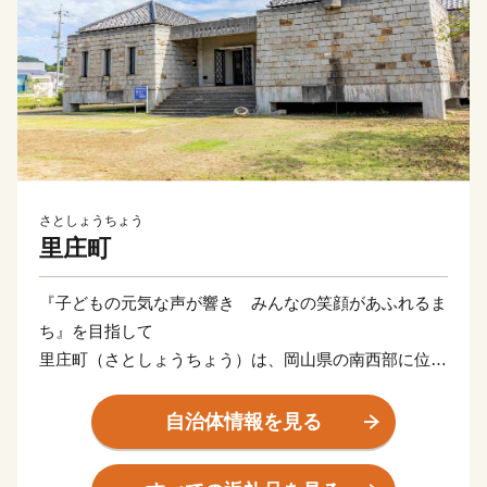
さとしょうちょう
里庄町
『子どもの元気な声が響き みんなの笑顔があふれるま
ち』を目指して
里庄町（さとしょうちょう）は、岡山県の南西部に位置
する約12㎢のコンパクトな町です。
瀬戸内海特有の温暖な気候と豊かな自然に恵まれ、四季
自治体情報を見る
折々に町を彩る花々が、訪れる人の心を和ませていま
す。