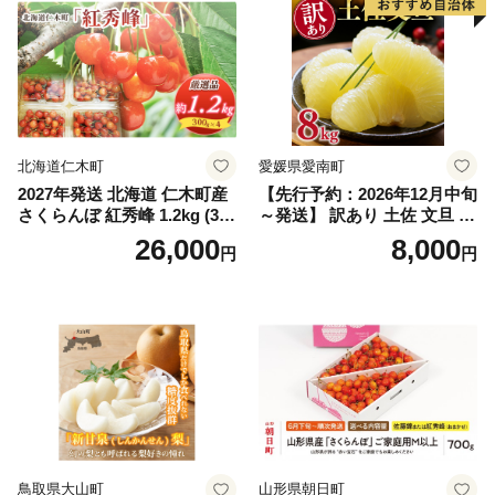
ぶどう 葡萄 大粒 シャインマ
スカット おすすめ シャイン
マスカット 贈答 ギフト 産地
笛吹市 シャインマスカット
笛吹 葡萄 国産 ぶどう 人気
国産 1.2kg 先行｜
北海道仁木町
愛媛県愛南町
2027年発送 北海道 仁木町産
【先行予約：2026年12月中旬
さくらんぼ 紅秀峰 1.2kg (300
～発送】 訳あり 土佐 文旦 8k
g×4パック) Lサイズ以上 旬
g (Mサイズ以上サイズミック
26,000
8,000
円
円
桜桃 産地直送 サクランボ チ
ス) 8000円 わけあり ぶんた
ェリー フルーツ 果物 果物類
ん みかん mikan 蜜柑 ミカン
仁木町 仁木 [松山商店]
土佐文旦 家庭用 産地直送 国
産 農家直送 期間限定 特産品
サイズミックス くらもとフ
ァーム 愛南町 愛媛県
鳥取県大山町
山形県朝日町