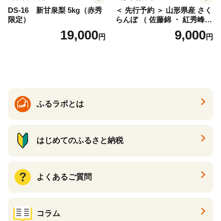
DS-16 新甘泉梨 5kg（赤秀
＜ 先行予約 ＞ 山形県産 さく
限定）
らんぼ （ 佐藤錦 ・ 紅秀峰
） ご家庭用 M以上 700g 【20
19,000
9,000
円
円
26年6月下旬から7月上旬発
送】 山形県 果物 フルーツ 初
夏 夏 送料無料
ふるラボとは
はじめてのふるさと納税
よくあるご質問
コラム