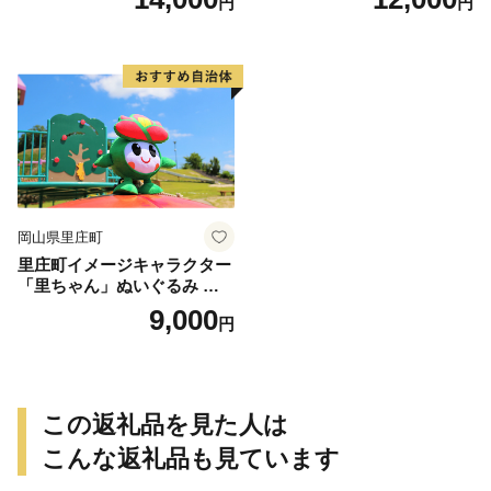
円
円
ナシ なし 岡山県産 国産 フル
ーツ 果物 ギフト 石原果樹園
岡山県里庄町
里庄町イメージキャラクター
「里ちゃん」ぬいぐるみ 里
庄町 里ちゃん 9000円
9,000
円
この返礼品を見た人は
こんな返礼品も見ています