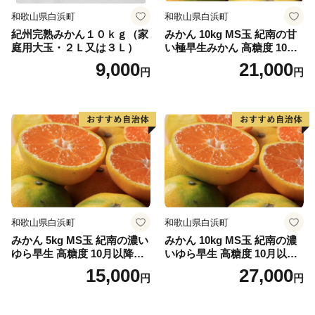
和歌山県白浜町
和歌山県白浜町
紀州完熟みかん１０ｋｇ（家
みかん 10kg MS玉 紀南の甘
庭用大玉・２Ｌ又は３Ｌ）
い極早生みかん 高糖度 10月
以降発送 マルチ被覆栽培
9,000
21,000
円
円
和歌山県白浜町
和歌山県白浜町
みかん 5kg MS玉 紀南の濃い
みかん 10kg MS玉 紀南の濃
ゆら早生 高糖度 10月以降発
いゆら早生 高糖度 10月以降
送 マルチ被覆栽培
発送 マルチ被覆栽培
15,000
27,000
円
円