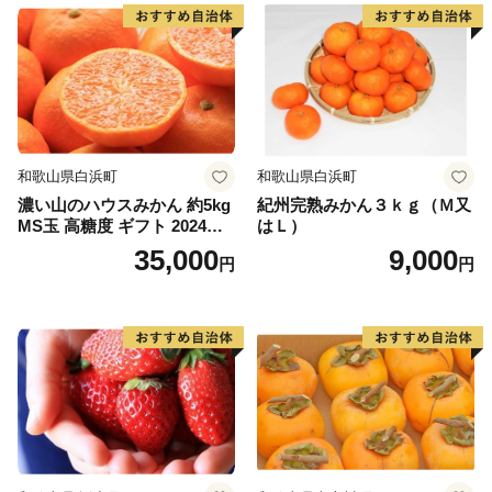
和歌山県白浜町
和歌山県白浜町
濃い山のハウスみかん 約5kg
紀州完熟みかん３ｋｇ（Ｍ又
MS玉 高糖度 ギフト 2024年7
はＬ）
月以降発送分
35,000
9,000
円
円