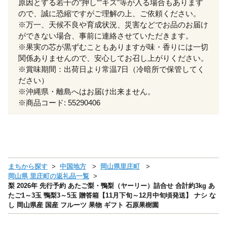
原因とする若干の”押し””キズ”等が入る場合もあります
ので、誠に恐縮ですがご理解の上、ご依頼ください。
※万一、天候不良や育成状況、災害などでお品のお届け
ができない場合、事前に連絡させていただきます。
※果実の芯が黒ずむこともありますが味・香りには一切
関係ありませんので、安心してお召し上がりください。
※賞味期間：出荷日より常温7日（冷暗所で保管してく
ださい）
※沖縄県・離島へはお届け出来ません。
※商品コード: 55290406
まちから探す
中国地方
岡山県里庄町
岡山県 里庄町の返礼品一覧
梨 2026年 先行予約 あたご梨・鴨梨（ヤーリー）詰合せ 合計約3kg あ
たご1～3玉 鴨梨3～5玉 贈答箱【11月下旬～12月中旬頃発送】 ナシ な
し 岡山県産 国産 フルーツ 果物 ギフト 石原果樹園