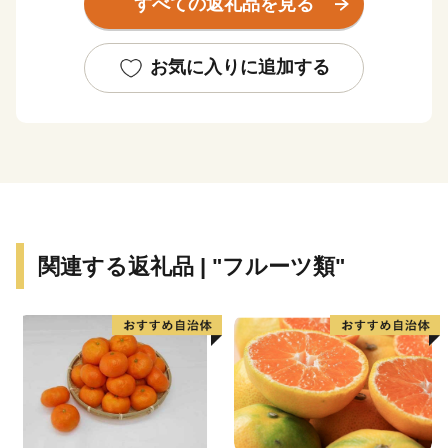
すべての返礼品を見る
中でも教育、文化の振興に積極的に取り組み、町内には
図書館や文化ホールといった県下でも有数の施設が整っ
ています。
お気に入りに追加する
コンパクトな町だからこそできる魅力あるまちづくりを
続け、人口は過去３０年以上に渡って、１０，０００人
台をキープしています。
里庄町には、「子どもを産み育てやすい環境」、「身近
できめ細かな行政サービス」、「年を重ねても健康で快
適に暮らせる」など子どもからお年寄りまで各世代の住
みやすさがそろっています。
関連する返礼品 | "フルーツ類"