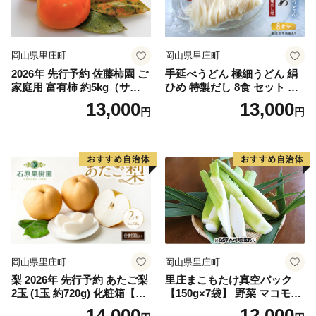
岡山県里庄町
岡山県里庄町
2026年 先行予約 佐藤柿園 ご
手延べうどん 極細うどん 絹
家庭用 富有柿 約5kg（サイズ
ひめ 特製だし 8食 セット 詰
おまかせ） 柿 かき カキ 果物
め合わせ 細うどん 乾燥うど
13,000
13,000
円
円
くだもの フルーツ 期間限定
ん 乾麺 手延べ うどん 麺類
数量限定 大容量 人気 おすす
麺 下茹でなし 常備食 常備食
め 岡山県 里庄町 果物類
品 岡山 岡山県 里庄町
岡山県里庄町
岡山県里庄町
梨 2026年 先行予約 あたご梨
里庄まこもたけ真空パック
2玉 (1玉 約720g) 化粧箱【11
【150g×7袋】 野菜 マコモダ
月下旬～12月中旬頃発送】
ケ
14,000
12,000