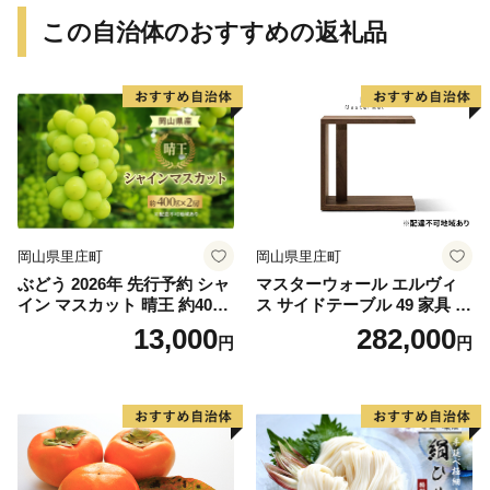
この自治体のおすすめの返礼品
岡山県里庄町
岡山県里庄町
ぶどう 2026年 先行予約 シャ
マスターウォール エルヴィ
イン マスカット 晴王 約400g
ス サイドテーブル 49 家具 イ
×2房 8月下旬～11月下旬発送
ンテリア ウォールナット 送
13,000
282,000
円
円
ブドウ 葡萄 岡山県産 国産 フ
料無料 収納 ナイトテーブル
ルーツ 果物 ギフト