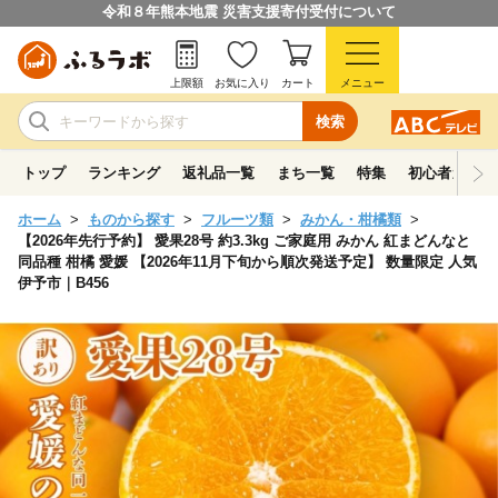
令和８年熊本地震 災害支援寄付受付について
上限額
お気に入り
カート
メニュー
検索
トップ
ランキング
返礼品一覧
まち一覧
特集
初心者ガイド
ホーム
ものから探す
フルーツ類
みかん・柑橘類
【2026年先行予約】 愛果28号 約3.3kg ご家庭用 みかん 紅まどんなと
同品種 柑橘 愛媛 【2026年11月下旬から順次発送予定】 数量限定 人気
伊予市｜B456