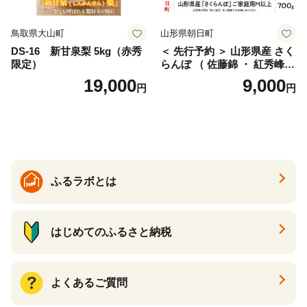
鳥取県大山町
山形県朝日町
DS-16 新甘泉梨 5kg（赤秀
＜ 先行予約 ＞ 山形県産 さく
限定）
らんぼ （ 佐藤錦 ・ 紅秀峰
） ご家庭用 M以上 700g 【20
19,000
9,000
円
円
26年6月下旬から7月上旬発
送】 山形県 果物 フルーツ 初
夏 夏 送料無料
ふるラボとは
はじめてのふるさと納税
よくあるご質問