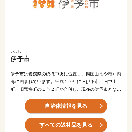
いよし
伊予市
伊予市は愛媛県のほぼ中央に位置し、四国山地や瀬戸内
海に囲まれています。平成１７年に旧伊予市、旧中山
町、旧双海町の１市２町が合併し、現在の伊予市となり
ました。県庁所在地の松山市からも近く、松山空港から
車で２５分ほど。アクセスも良く住みやすいまちです。
自治体情報を見る
伊予市の中心地郡中（ぐんちゅう）は商人の町として栄
すべての返礼品を見る
え、大手の鰹節企業の工場や、小さな乾物商店までそろ