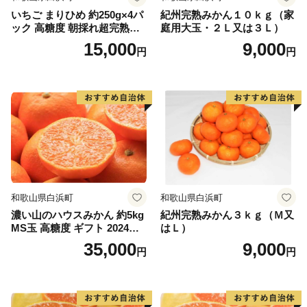
「しずむ夕日が立ち止まる町」として、伊予灘に沈む美
いちご まりひめ 約250g×4パ
紀州完熟みかん１０ｋｇ（家
しい夕日を活かしたまちづくりに取り組んできました。
ック 高糖度 朝採れ超完熟ま
庭用大玉・２Ｌ又は３Ｌ）
水産業が盛んな地域で、中でも下灘漁港で水揚げされる
りひめ 1月以降発送分
15,000
9,000
円
円
ハモが有名です。他にタイ、サワラ、マナガツオ、イワ
シなどの様々な魚介類が水揚げされています。双海町に
は恋人の聖地として知られる双海シーサイド公園、海に
最も近い駅として知られ、度々テレビで紹介される有名
観光地となった下灘駅があり、夏を中心として多くの方
でにぎわっています。
三者三様の風土、文化が融和する伊予市にぜひ一度お越
和歌山県白浜町
和歌山県白浜町
しください。
濃い山のハウスみかん 約5kg
紀州完熟みかん３ｋｇ（Ｍ又
MS玉 高糖度 ギフト 2024年7
はＬ）
月以降発送分
35,000
9,000
円
円