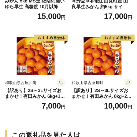
みかん 5kg MS玉 紀南の濃い
≪秀品≫和歌山由良町産 由
ゆら早生 高糖度 10月以降発
良早生みかん 約5kg サイズお
送 マルチ被覆栽培
まかせ【sml106C】
15,000
17,000
円
円
和歌山県古座川町
和歌山県古座川町
【訳あり】2S～3Lサイズお
【訳あり】2S～3Lサイズお
まかせ！有田みかん 6kg+1kg
まかせ！有田みかん 8kg+2kg
保証分 11月から12月下旬ま
保証分 11月から12月下旬ま
7,000
10,000
円
円
でに順次発送致します。 / 訳
でに順次発送致します。 / 訳
ありみかん 有田みかん みか
ありみかん 有田みかん みか
ん ミカン 蜜柑 柑橘 温州みか
ん ミカン 蜜柑 柑橘 温州みか
ん 和歌山 ご家庭用
ん 和歌山 ご家庭用
この返礼品を見た人は