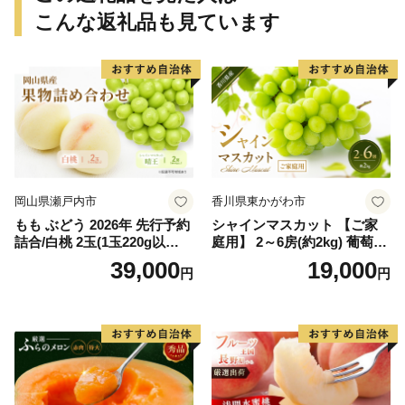
こんな返礼品も見ています
岡山県瀬戸内市
香川県東かがわ市
もも ぶどう 2026年 先行予約
シャインマスカット 【ご家
詰合/白桃 2玉(1玉220g以
庭用】 2～6房(約2kg) 葡萄 ぶ
上)・シャインマスカット 晴
どう ブドウ フルーツ 果物 く
39,000
19,000
円
円
王 2房(1房480g以上) 化粧箱
だもの 果実 旬の果物 旬のフ
入り 岡山県産 国産 フルーツ
ルーツ 香川 香川県 東かがわ
果物 ギフト
市