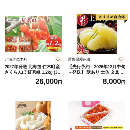
送不可※ 106-003-sku02-26y
｜シャインマスカット 発送
笛吹市 山梨県 フルーツ 果物
ぶどう 葡萄 大粒 シャインマ
スカット おすすめ シャイン
マスカット 贈答 ギフト 産地
笛吹市 シャインマスカット
笛吹 葡萄 国産 ぶどう 人気
国産 1.2kg 先行｜
北海道仁木町
愛媛県愛南町
2027年発送 北海道 仁木町産
【先行予約：2026年12月中旬
さくらんぼ 紅秀峰 1.2kg (300
～発送】 訳あり 土佐 文旦 8k
g×4パック) Lサイズ以上 旬
g (Mサイズ以上サイズミック
26,000
8,000
円
円
桜桃 産地直送 サクランボ チ
ス) 8000円 わけあり ぶんた
ェリー フルーツ 果物 果物類
ん みかん mikan 蜜柑 ミカン
仁木町 仁木 [松山商店]
土佐文旦 家庭用 産地直送 国
産 農家直送 期間限定 特産品
サイズミックス くらもとフ
ァーム 愛南町 愛媛県