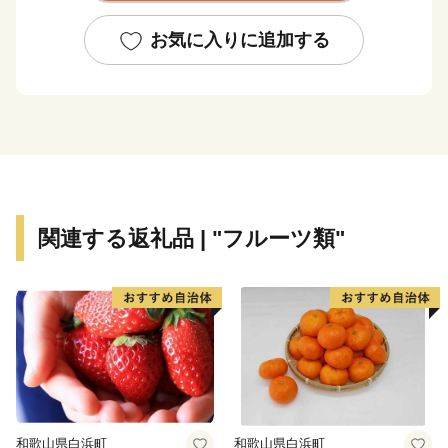
う出汁文化のまちです。８月に開催される伊予彩（いよ
さい）まつりでは県下でも有数の規模の花火大会が行わ
お気に入りに追加する
れ、多くの人でにぎわいます。郡中から少し離れた山沿
いでは、稲作や果樹栽培が盛んです。柑橘はもちろん、
キウイフルーツやびわの産地として知られています。
伊予市の南部にあたる中山町はのどかな里山の恵み豊か
なまちです。農林業が盛んで栗を中心として様々な作物
が栽培されています。特に栗の産地としては有名で、か
関連する返礼品 | "フルーツ類"
つては三代将軍徳川家光公に献上され、大変称賛された
ことが記録に残っています。中山町の栗の中で、厳しい
基準をクリアしたものが中山栗と呼ばれ、日本三大栗の
一つに数えられています。また、山里の静かで集中でき
る環境の中、手作りの工芸品や加工食品が製造されてお
り、職人たちが住む「クラフト」のまちです。
伊予市の西部の海岸線沿いを中心に広がる双海町は、
和歌山県白浜町
和歌山県白浜町