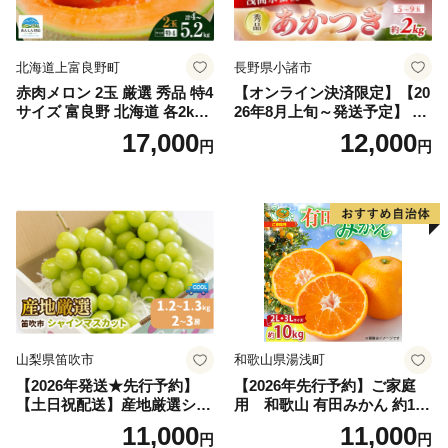
北海道上富良野町
長野県小諸市
赤肉メロン 2玉 厳選 秀品 特4
【オンライン決済限定】【20
サイズ 富良野 北海道 各2kg
26年8月上旬～発送予定】 先
～2.6kg 2玉 セット ファーム
行予約 「浅間水蜜桃プレミ
17,000
12,000
円
円
富良野 メロン めろん 果物 く
アム」 もも あかつき 秀品 約
だもの フルーツ デザート 旬
2kg 5～9玉 贈答品 ふるさと
の果物 旬のフルーツ
納税 果物 桃 フルーツ モモ
果肉 長野県産 小諸市
山梨県笛吹市
和歌山県湯浅町
【2026年発送★先行予約】
【2026年先行予約】ご家庭
【土日祝配送】産地厳選シャ
用 和歌山 有田みかん 約10k
インマスカット1.2kg～1.3kg
g (2L、3Lサイズ)【湯浅町】
11,000
11,000
円
円
（2房～3房）※沖縄・離島配
_ZJ6079