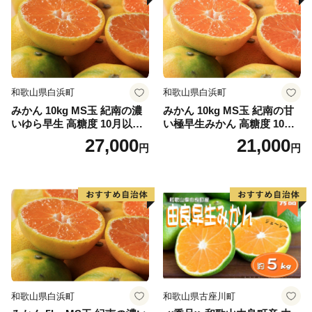
和歌山県白浜町
和歌山県白浜町
みかん 10kg MS玉 紀南の濃
みかん 10kg MS玉 紀南の甘
いゆら早生 高糖度 10月以降
い極早生みかん 高糖度 10月
発送 マルチ被覆栽培
以降発送 マルチ被覆栽培
27,000
21,000
円
円
和歌山県白浜町
和歌山県古座川町