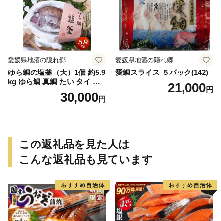
無料
愛媛県地酒の隠れ郷
愛媛県地酒の隠れ郷
ゆら鯛の塩釜（大）1個 約5.9
愛鯛スライス ５パック(142)
kg ゆら鯛 真鯛 たい タイ 鯛
21,000
円
塩釜焼き 塩釜 魚 魚介類 海鮮
30,000
円
祝い事 お祝い ハレの日 食品
冷蔵 宝水産 国産 由良半島 愛
媛県【えひめの町（超）推
し！（愛南町）】(295)
この返礼品を見た人は
こんな返礼品も見ています