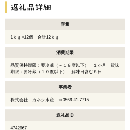
容量
1ｋｇ×12個 合計12ｋｇ
消費期限
品質保持期限：要冷凍（－１８度以下） １か月 賞味
期限：要冷蔵（１０度以下） 解凍日含む５日
事業者
株式会社 カネク水産 ℡0566-41-7715
返礼品ID
4742667