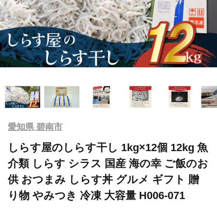
愛知県 碧南市
しらす屋のしらす干し 1kg×12個 12kg 魚
介類 しらす シラス 国産 海の幸 ご飯のお
供 おつまみ しらす丼 グルメ ギフト 贈
り物 やみつき 冷凍 大容量 H006-071