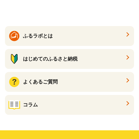
醤油いくら 冷凍いくら いく
大粒 北海道 別海 野付 ふるさ
ら北海道 醤油鮭いくら 人気
と納税）
大好評品 北海道 白糠町
ふるラボとは
はじめてのふるさと納税
よくあるご質問
コラム