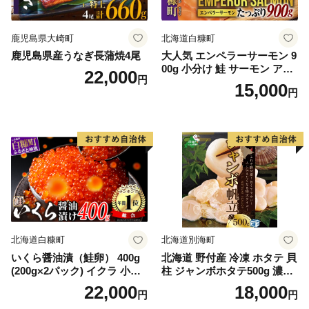
鹿児島県大崎町
北海道白糠町
鹿児島県産うなぎ長蒲焼4尾
大人気 エンペラーサーモン 9
00g 小分け 鮭 サーモン アト
22,000
円
ランティックサーモン 水産
15,000
円
庁長官賞 受賞 さけ シャケ し
ゃけ sake カルパッチョ ソテ
ー レアステーキ 人気 高級 大
満足 美味しい 贈答 生食用 刺
身 お刺身 刺し身 魚介類 海鮮
冷凍 厚切り 薄切り ふるさと
納税 ふるさとチョイス チョ
イス 北海道 白糠町
北海道白糠町
北海道別海町
いくら醤油漬（鮭卵） 400g
北海道 野付産 冷凍 ホタテ 貝
(200g×2パック) イクラ 小分
柱 ジャンボホタテ500g 濃厚
け いくら醤油漬 鮭いくら い
な旨味と甘み （ほたて ホタ
22,000
18,000
円
円
くら醤油漬け 鮭 鮭卵 ikura
テ 帆立 貝柱 ホタテ貝柱 大玉