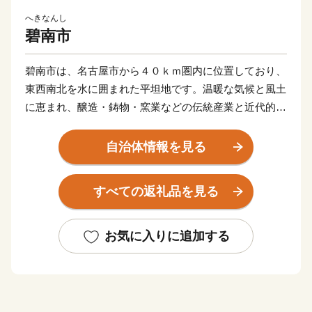
へきなんし
碧南市
碧南市は、名古屋市から４０ｋｍ圏内に位置しており、
東西南北を水に囲まれた平坦地です。温暖な気候と風土
に恵まれ、醸造・鋳物・窯業などの伝統産業と近代的な
輸送機器関連産業が発展し、さらには商業、農業、漁業
と調和のとれた産業構造となっています。
自治体情報を見る
すべての返礼品を見る
お気に入りに追加する