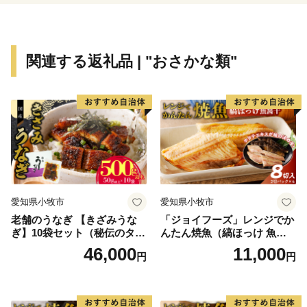
関連する返礼品 | "おさかな類"
愛知県小牧市
愛知県小牧市
老舗のうなぎ 【きざみうな
「ジョイフーズ」レンジでか
ぎ】10袋セット（秘伝のタレ
んたん焼魚（縞ほっけ 魚醤
付）
干）
46,000
11,000
円
円