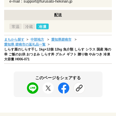
e-mail：support@furusato-hekinan.jp
配送
常温
冷蔵
冷凍
まちから探す
中部地方
愛知県碧南市
愛知県 碧南市の返礼品一覧
しらす屋のしらす干し 1kg×12個 12kg 魚介類 しらす シラス 国産 海の
幸 ご飯のお供 おつまみ しらす丼 グルメ ギフト 贈り物 やみつき 冷凍
大容量 H006-071
このページをシェアする