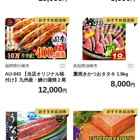
大粒 天然 海鮮 ランキング 大
人気 人気 おすすめ 訳あり ）
福岡県行橋市
高知県須崎市
AU-043 【当店オリジナル味
藁焼きかつおタタキ 1.9kg
付け】九州産・鰻の蒲焼２尾
8,000
円
12,000
円