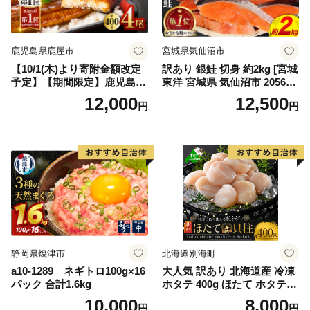
鹿児島県鹿屋市
宮城県気仙沼市
【10/1(木)より寄附金額改定
訳あり 銀鮭 切身 約2kg [宮城
予定】【期間限定】鹿児島県
東洋 宮城県 気仙沼市 205649
大隅産うなぎ蒲焼4尾（400
91] 鮭 魚介類 海鮮 訳アリ 規
12,000
12,500
円
円
g） KN007-023
格外 不揃い さけ サケ 鮭切身
シャケ 切り身 冷凍 家庭用 お
かず 弁当 支援 サーモン 銀鮭
切り身 魚 わけあり
静岡県焼津市
北海道別海町
a10-1289 ネギトロ100g×16
大人気 訳あり 北海道産 冷凍
パック 合計1.6kg
ホタテ 400g ほたて ホタテ
帆立 貝柱 海鮮 魚介類 刺身
10,000
8,000
円
円