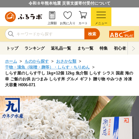
令和８年熊本地震 災害支援寄付受付について
上限額
お気に入り
カート
メニュー
検索
トップ
ランキング
返礼品一覧
まち一覧
特集
初心者ガイド
ホーム
ものから探す
おさかな類
干物・漬魚（味噌・麹等）・しらす・ちりめん
しらす屋のしらす干し 1kg×12個 12kg 魚介類 しらす シラス 国産 海の
幸 ご飯のお供 おつまみ しらす丼 グルメ ギフト 贈り物 やみつき 冷凍
大容量 H006-071