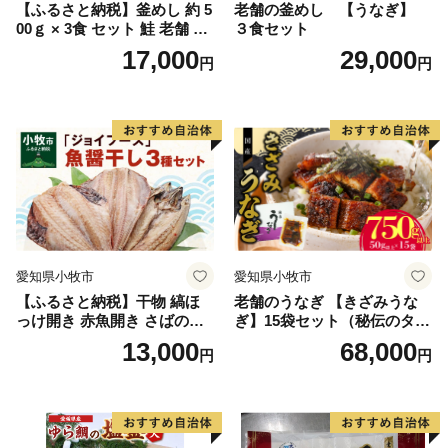
【ふるさと納税】釜めし 約 5
老舗の釜めし 【うなぎ】
00ｇ × 3食 セット 鮭 老舗 急
３食セット
速冷凍 レンチン 時短 簡単調
17,000
29,000
円
円
理 食品 加工品 海鮮 手作り
ほくほく ご飯 お弁当 おにぎ
り お茶漬け お取り寄せ お取
り寄せグルメ 愛知県 小牧市
送料無料
愛知県小牧市
愛知県小牧市
【ふるさと納税】干物 縞ほ
老舗のうなぎ 【きざみうな
っけ開き 赤魚開き さばの開
ぎ】15袋セット（秘伝のタレ
き 魚醤干し 3種 セット 詰め
付）
13,000
68,000
円
円
合わせ 魚 おかず 肉厚 おいし
い さば 赤魚 縞ホッケ ジョイ
フーズ 魚貝類 お取り寄せ お
取り寄せグルメ 魚醤 ナンプ
ラー 愛知県 小牧市 冷凍 送料