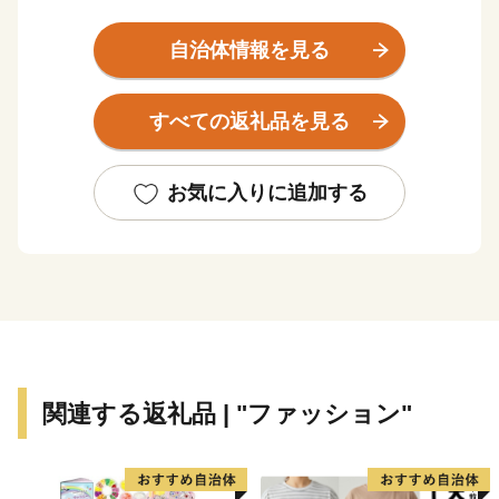
高速道路「綾瀬スマートインターチェンジ」が開通し、
都心などからのアクセスが向上しました。
自治体情報を見る
近年では「ロケ・ものづくり・菜速野菜のまち」として
注目を集めるほか、令和7年5月には、市の花「ばら」の
すべての返礼品を見る
普及に向け、プロ監修のローズガーデンがオープンする
など、魅力が高まっています。
また、カワセミ（市の鳥です。あやぴぃと検索！！）が
お気に入りに追加する
見られる自然豊かな一面や、弥生時代の環濠集落「神崎
遺跡」が国指定史跡に登録されているなど、歴史的な一
面もあります。
関連する返礼品 | "ファッション"