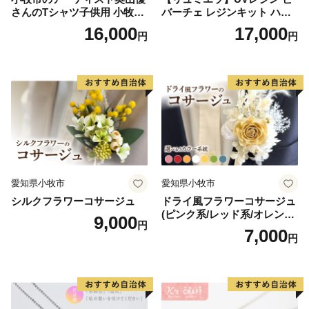
さんのTシャツ子供用 小牧市
バーチェ レジンキット ハン
制70周年記念
ドメイド レジンクラフト ア
16,000
17,000
円
円
クセサリーキット 手作り セ
ット レジン LEDライト
愛知県小牧市
愛知県小牧市
シルクフラワーコサージュ
ドライ風フラワーコサージュ
(ピンク系/レッド系/オレンジ
9,000
円
系/ホワイト系/イエロー系/グ
7,000
円
リーン系/ブルー系）