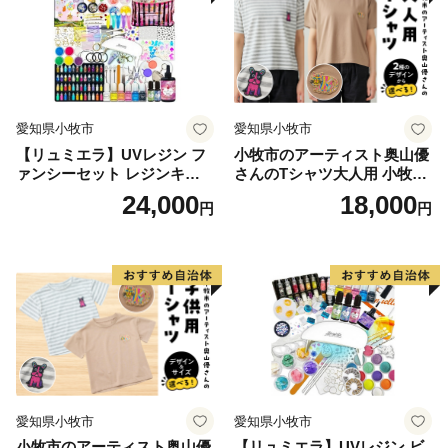
愛知県小牧市
愛知県小牧市
【リュミエラ】UVレジン フ
小牧市のアーティスト奥山優
ァンシーセット レジンキッ
さんのTシャツ大人用 小牧市
ト ハンドメイド レジンクラ
制70周年記念
24,000
18,000
円
円
フト アクセサリーキット 手
作り セット レジン LEDライ
ト
愛知県小牧市
愛知県小牧市
小牧市のアーティスト奥山優
【リュミエラ】UVレジン ビ