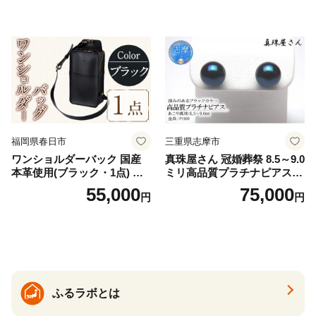
32]
福岡県春日市
三重県志摩市
ワンショルダーバック 国産
真珠屋さん 冠婚葬祭 8.5～9.0
本革使用(ブラック・1点) 鞄
ミリ高品質プラチナピアス P
バック バッグ カバン レザー
t900 志摩産アコヤ真珠 ブラ
55,000
75,000
円
円
国産 日本製 牛革 黒 革 革製
ックパール 黒真珠
品 手作り 男性 女性 レディー
ス メンズ【ksg1307-bk】【Z
enis】
ふるラボとは