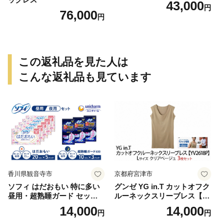
43,000
円
76,000
円
この返礼品を見た人は
こんな返礼品も見ています
香川県観音寺市
京都府宮津市
ソフィ はだおもい 特に多い
グンゼ YG in.T カットオフク
昼用・超熟睡ガード セット
ルーネックスリーブレス【Y
羽付き ナプキン 生理用品 サ
V2618P】Lサイズ クリアベ
14,000
14,000
円
円
ニタリー ユニ・チャーム
ージュ3枚セット [№5716-04