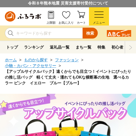
令和８年熊本地震 災害支援寄付受付について
上限額
お気に入り
カート
メニュー
検索
トップ
ランキング
返礼品一覧
まち一覧
特集
初心者ガイド
ホーム
ものから探す
ファッション
小物・カバン・アクセサリー
【アップルサイクルバック】遠くからでも目立つ！イベントにぴったり
の推し活バッグ 軽くて丈夫・濡れてもOKな横断幕の生地 選べるカ
ラー ピンク イエロー ブルー【ブルー】