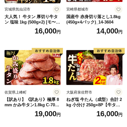
宮城県気仙沼市
宮崎県都城市
大人気！ 牛タン 厚切り牛タ
国産牛 赤身切り落とし1.8kg
ン 塩味 1kg (500g×2) [モ〜ラ
(450g×4パック)_14-3604
ンド 宮城県 気仙沼市 205646
16,000
14,000
円
円
60] 肉 牛肉 精肉 牛たん 牛タ
ン塩 牛たん塩 冷凍 焼肉 BB
Q アウトドア バーベキュー
厚切り タン
佐賀県上峰町
大阪府泉佐野市
【訳あり】《訳あり》極厚 8
ねぎ塩 牛たん（成型）合計 2
mm かみ牛タン1.8kg C-709-
kg 小分け 250g×8P【牛タン
AS
牛肉 焼肉用 薄切り 訳あり サ
19,000
16,000
円
円
イズ不揃い】