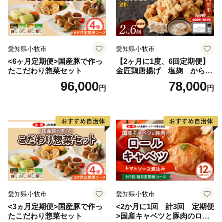
愛知県小牧市
愛知県小牧市
<6ヶ月定期便>国産豚で作っ
【2ヶ月に1度、6回定期便】
たこだわり惣菜セット
金匠鶏唐揚げ 塩麹 からあ
げ
96,000
78,000
円
円
愛知県小牧市
愛知県小牧市
<3ヵ月定期便>国産豚で作っ
<2か月に1回 計3回 定期便
たこだわり惣菜セット
>国産キャベツと豚肉のロー