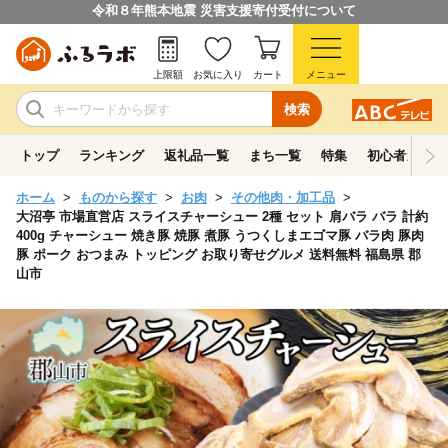
令和８年熊本地震 災害支援寄付受付について
上限額
お気に入り
カート
メニュー
検索
トップ
ランキング
返礼品一覧
まち一覧
特集
初心者ガイド
ホーム
ものから探す
お肉
その他肉・加工品
大沼亭 市場直営店 スライスチャーシュー 2種 セット 肩バラ バラ 計約
400g チャーシュー 焼き豚 焼豚 煮豚 うつくしまエゴマ豚 バラ肉 豚肉
豚 ポーク おつまみ トッピング お取り寄せグルメ 送料無料 福島県 郡
山市