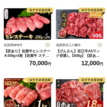
当 おかず 惣菜 おすすめ 人
気】(H083106)
佐賀県神埼市
滋賀県近江八幡市
【訳あり】佐賀牛ヒレステー
【げんさん】近江牛A5ラン
キ200g×5枚【佐賀牛 ステー
ク切落し【500g】【訳あり】
キ ブランド肉 ヒレ肉 フィレ
【DG12W】
70,000
12,000
円
円
肉 ジューシー ヘルシー】(H0
65175)