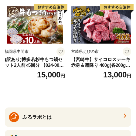
福岡県中間市
宮崎県えびの市
(訳あり)博多若杉牛もつ鍋セ
【宮崎牛】サイコロステーキ
ット2人前×5回分 【024-002
赤身＆霜降り 400g(各200g×
7】
１P 計2P) 真空パック 冷凍
15,000
13,000
円
円
ふるラボとは