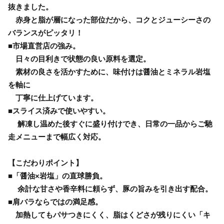
抜きました。
赤身と脂が層になった部位だから、コクとジューシーさの
バランスがピッタリ！
■市場直営店の強み。
日々の目利きで状態の良い原料を選定。
素材の良さを活かすために、味付けは醤油とミネラル岩塩
を軸に
丁寧に仕上げています。
■スライス済みで使いやすい。
解凍し温めた後すぐに盛り付けでき、日常の一品からご馳
走メニューまで幅広く対応。
【こだわりポイント】
■「醤油×岩塩」の直球勝負。
余計な甘さや香辛料に頼らず、豚の旨みを引き出す配合。
■肩バラならではの満足感。
加熱してもパサつきにくく、脂はくどさが残りにくい「キ