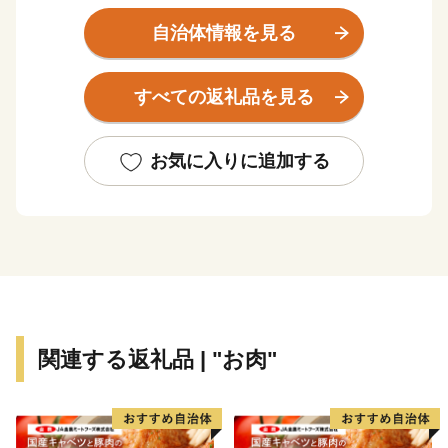
加え、鉄道や東北・磐越両自動車道が縦横に交差するな
ど、交通の利便性が良いことから「陸の港」とも称さ
自治体情報を見る
れ、「人」「モノ」「情報」が集まる中核市、そして経
済県都として成長を続けています。
すべての返礼品を見る
今なお、東日本大震災に伴う原子力災害が市民生活に影
響を及ぼしている中、B-1グランプリなど、復興イベン
トの開催や相次ぐ企業の進出など、復興に向け着実な歩
お気に入りに追加する
みを進めています。
令和元年7月1日には、自治体によるSDGsの達成に向け
た優れた取り組みを行う都市として、郡山市が県内で始
めて「SDGs未来都市」に選定されました。
また、SDGs未来都市の中でも、特に先導的な取り組み
であって、多様なステークホルダーとの連携を通し、地
関連する返礼品 | "お肉"
域における自律的好循環が見込めるものとして、東北で
初めて「自治体SDGsモデル事業」にも選ばれ、今後
も、将来世代につなぐ持続可能なまちづくりを進めるた
め、SDGsの達成に向けた取り組みを推進していきま