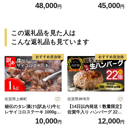
ルキャベツ（6P入り）
48,000
45,000
円
円
この返礼品を見た人は
こんな返礼品も見ています
佐賀県上峰町
佐賀県神埼市
秘伝のタレ漬け!(訳あり)牛ヒ
【14日以内発送！数量限定】
レサイコロステーキ 1000g
佐賀牛入り ハンバーグ 22個
【B-1098-AS】
2.6kg(120g×22個)【佐賀牛
10,000
12,000
円
円
黒毛和牛 ブランド牛 九州 ハ
ンバーグ 牛肉 豚肉 国産 お弁