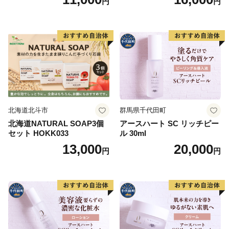
円
円
合、再送は致しません。
水
・応援メッセージ欄、備考欄へ配送日時指定・不在期間
の記載をいただいてもお受けすることは出来ません。
・商品発送後のお届け先変更は送料がお届け先様にて実
費負担となります。予めご了承ください。
ご注文後にお届け先が変更となる場合は、配送時期ま
でに速やかにコールセンターまでご連絡ください。
▼お問い合わせ先
北海道北斗市
群馬県千代田町
福岡市ふるさと納税お問合せセンター
北海道NATURAL SOAP3個
アースハート SC リッチピー
セット HOKK033
ル 30ml
TEL 0120-397-613（営業時間 9:00～18:00 / 12/30～1/3
13,000
20,000
休み）
円
円
※音声ガイダンスに沿ってお問い合わせ内容をご選択く
ださい。