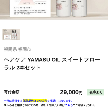
福岡県 福岡市
ヘアケア YAMASU OIL スイートフロー
ラル 2本セット
29,000
寄付金額
在庫あり
円
一度に決済する
返礼品数は３つ以内
を推奨しております。
🔰ふるさと納税が初めての方、詳しく知りたい方は
こちら
でご確認ください。