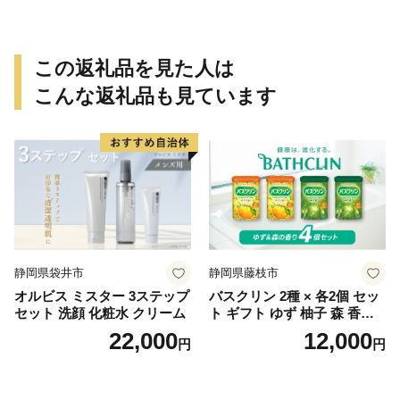
この返礼品を見た人は
こんな返礼品も見ています
静岡県袋井市
静岡県藤枝市
オルビス ミスター 3ステップ
バスクリン 2種 × 各2個 セッ
セット 洗顔 化粧水 クリーム
ト ギフト ゆず 柚子 森 香り
日用品 お風呂 バス用品 温活
22,000
12,000
円
円
アロマ 香り まとめ買い静岡
県 藤枝市 医薬部外品