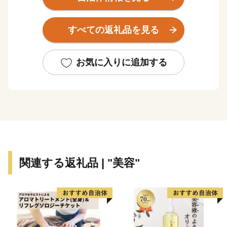
て、以下の通りご連絡いたします。
すべての返礼品を見る
■寄附金受領証明書について
発送の時期は、入金確認後 1～2週間程度を目途に 、お
礼の特産品とは別にお送りいたします。
お気に入りに追加する
お手元に届くまで、今しばらくお待ちくださいますよう
お願い申し上げます。
■オンラインワンストップ特例申請について
オンラインワンストップ特例申請をご希望の場合、「ふ
るまど」からお手続きが可能です。
「ふるまど」：https://furumado.jp/
関連する返礼品 | "美容"
■紙でのワンストップ特例申請について
寄附をした翌年1月10日（必着）までに、必要書類をご
記入・ご準備のうえ、下記住所までご返送ください。
※期限を過ぎた場合は確定申告が必要となりますので、