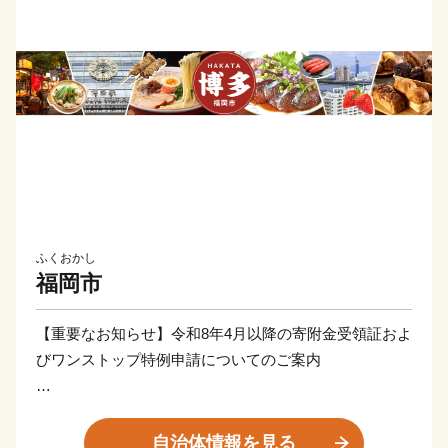
ふくおかし
福岡市
【重要なお知らせ】令和8年4月以降の寄附金受領証およ
びワンストップ特例申請についてのご案内
令和8年4月以降に福岡市へご寄付いただいた皆様へ、
「寄附金受領証およびワンストップ特例申請」につい
自治体情報を見る