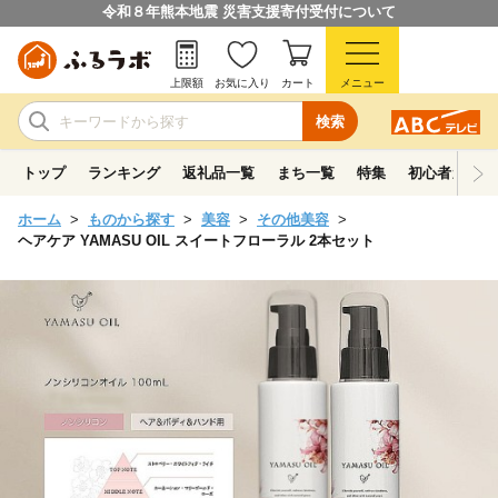
令和８年熊本地震 災害支援寄付受付について
上限額
お気に入り
カート
メニュー
検索
トップ
ランキング
返礼品一覧
まち一覧
特集
初心者ガイド
ホーム
ものから探す
美容
その他美容
ヘアケア YAMASU OIL スイートフローラル 2本セット