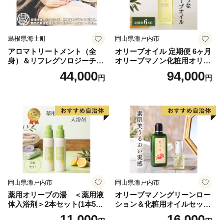
ご注意ください。
【書類提出先】
島根県海士町
岡山県瀬戸内市
〒260-0016
アロマトリートメント（全
オリーブオイル 定期便 6ヶ月
千葉県千葉市中央区栄町36-10 甲南アセット千葉中央
身）＆リフレグソロジーチケ
オリーブマノン化粧用オリー
ビル５階Ｃ号室
ット
ブオイル 200ml オリーブ オ
44,000
94,000
円
円
イル 美容 スキンケア 化粧用
レッドホースコーポレーション株式会社 ふるさとサポ
油 オリーブ油 お楽しみ
ートセンター
電話番号：0120-523-227
【重要】
・福岡市内に居住されている方からの寄付に対する返礼
品の送付を行っておりません。
・企業・団体からの寄付の場合、返礼品はありません。
岡山県瀬戸内市
岡山県瀬戸内市
・ご入金手続き後の寄付のキャンセル（返礼品の変更・
薬用オリーブの湯 ＜薬用液
オリーブマノングリーンロー
返品含む）はできません。
体入浴剤＞2本セット(1本500
ション＆化粧用オイルセット
・寄付者様のご都合により、返礼品がお届け出来ない場
ml） 美容
美容グッズ スキンケア 化粧
11,000
16,000