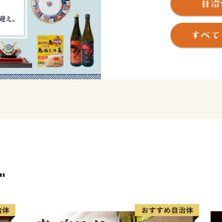
う焼き物などを市内の随所
す。
全国的に評判の高い伊万里
けるほどの美味しさです。
ど、伊万里を代表する特産
大川内山は、伊万里焼の窯
ができます。「秘窯の里」
の煙突が印象的です。
"