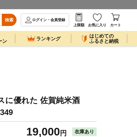
検索
ログイン・会員登録
上限額
お気に入り
カート
はじめての
ランキング
ーン
ふるさと納税
スに優れた 佐賀純米酒
349
19,000
在庫あり
円