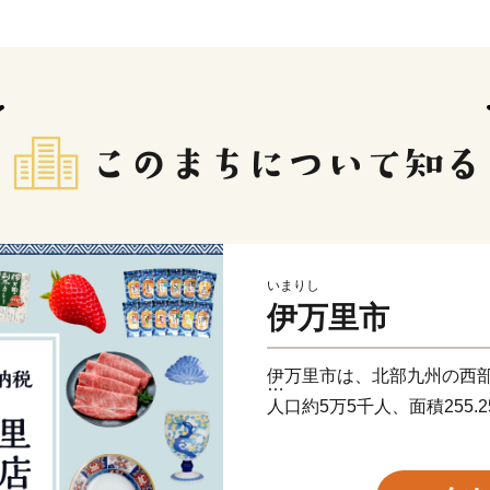
いまりし
伊万里市
伊万里市は、北部九州の西
人口約5万5千人、面積255
古伊万里や石炭の積出港と