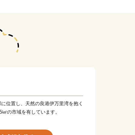
部に位置し、天然の良港伊万里湾を抱く
.25㎢の市域を有しています。
して栄え、「古伊万里文化」の香りが漂