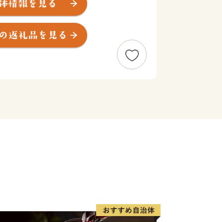
で見ることができる風光明媚なまちで
牛は、肉質はきめ細かで柔らかく、とろ
由緒ある枝肉共励会で多くの賞に輝くな
物です。
元が軒を連ねており、楽しみながら散策
にふさわしい山水画のような風景と窯場