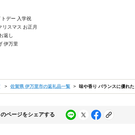
イトデー 入学祝
 クリスマス お正月
 お返し
げ 伊万里
市
佐賀県 伊万里市の返礼品一覧
味や香り バランスに優れた 佐賀
このページをシェアする