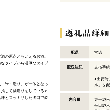
配送
常温
本酒の原点ともいえるお酒。
快なタイプから濃厚なタイプ
配送注記
支払手続
。
●出荷時
人・米・造り」が一体となっ
ル」を配
目指して酒造りをしている五
風味とスッキリした後口で飲
内容量
東一純米酒
辛口純米酒