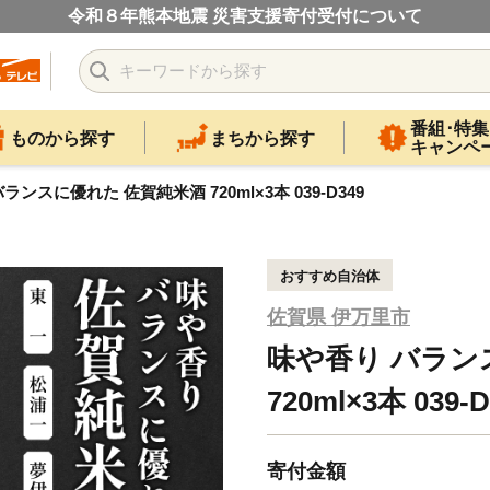
令和８年熊本地震 災害支援寄付受付について
番組･特集
ものから探す
まちから探す
キャンペ
ランスに優れた 佐賀純米酒 720ml×3本 039-D349
おすすめ自治体
佐賀県 伊万里市
味や香り バラン
720ml×3本 039-D
寄付金額