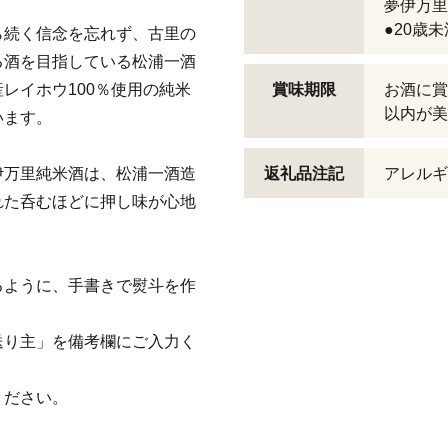
夢伊万里 
●20歳
ら続く信念を忘れず、古里の
る酒を目指している松浦一酒
レイホウ100％使用の純米
賞味期限
お酒に賞
以内が美
います。
伊万里純米酒は、松浦一酒造
返礼品注記
アレルギ
れた呑むほどに押し味が心地
るように、手書きで熨斗を作
送り主」を備考欄にご入力く
ください。