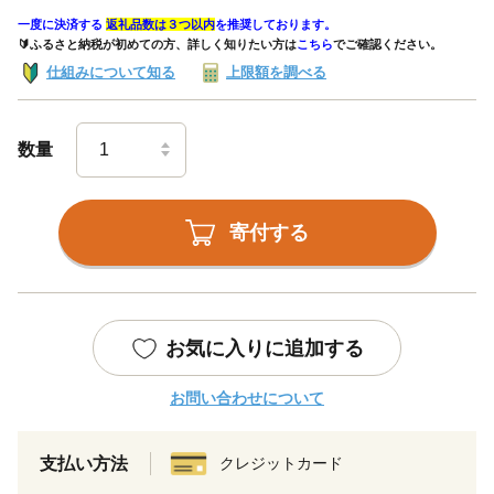
一度に決済する
返礼品数は３つ以内
を推奨しております。
🔰ふるさと納税が初めての方、詳しく知りたい方は
こちら
でご確認ください。
仕組みについて知る
上限額を調べる
数量
寄付する
お気に入りに追加する
お問い合わせについて
支払い方法
クレジットカード