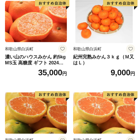
☆妖精の森ガラス美術館
世界的に珍しいウランガラス専門美術館「妖精の森ガラ
ス美術館」内にあるガラス工房では、吹きガラス体験・
サンドブラスト体験・リューター体験と３種類のガラス
作りを体験することができます。
☆岩井の滝と岩井の名水
和歌山県白浜町
和歌山県白浜町
子宝伝説もある岡山県最北端の滝。上部に岩盤が突き出
濃い山のハウスみかん 約5kg
紀州完熟みかん３ｋｇ（Ｍ又
て岩屋を形成し、滝の裏側から眺めることができる「裏
MS玉 高糖度 ギフト 2024年7
はＬ）
見の滝」。裏から見るとカーテンのような神秘的な姿
月以降発送分
35,000
9,000
円
円
で、パワースポットにもなっています。
◆お問い合わせ先◆
==============================
鏡野町ふるさと納税コールセンター
TEL ：050-3355-7158
MAIL：o.kagamino@do-furusato.jp
受付時間：平日9:00〜17:15
==============================