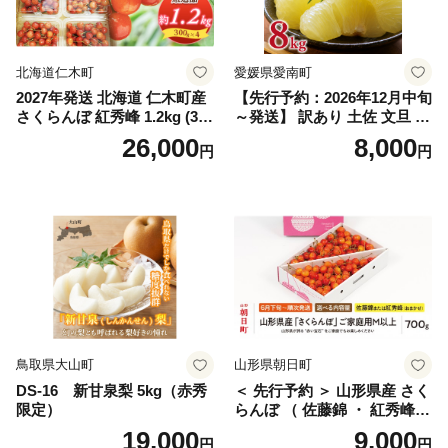
笛吹 葡萄 国産 ぶどう 人気
国産 1.2kg 先行｜
北海道仁木町
愛媛県愛南町
2027年発送 北海道 仁木町産
【先行予約：2026年12月中旬
さくらんぼ 紅秀峰 1.2kg (300
～発送】 訳あり 土佐 文旦 8k
g×4パック) Lサイズ以上 旬
g (Mサイズ以上サイズミック
26,000
8,000
円
円
桜桃 産地直送 サクランボ チ
ス) 8000円 わけあり ぶんた
ェリー フルーツ 果物 果物類
ん みかん mikan 蜜柑 ミカン
仁木町 仁木 [松山商店]
土佐文旦 家庭用 産地直送 国
産 農家直送 期間限定 特産品
サイズミックス くらもとフ
ァーム 愛南町 愛媛県
鳥取県大山町
山形県朝日町
DS-16 新甘泉梨 5kg（赤秀
＜ 先行予約 ＞ 山形県産 さく
限定）
らんぼ （ 佐藤錦 ・ 紅秀峰
） ご家庭用 M以上 700g 【20
19,000
9,000
円
円
26年6月下旬から7月上旬発