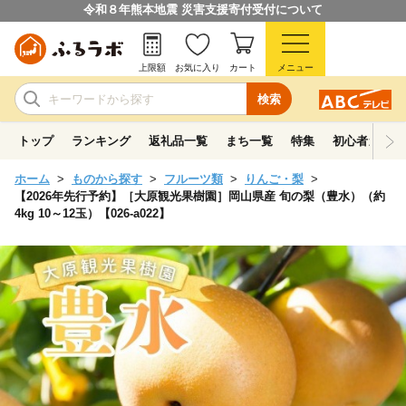
令和８年熊本地震 災害支援寄付受付について
上限額
お気に入り
カート
メニュー
検索
トップ
ランキング
返礼品一覧
まち一覧
特集
初心者ガイド
ホーム
ものから探す
フルーツ類
りんご・梨
【2026年先行予約】［大原観光果樹園］岡山県産 旬の梨（豊水）（約
4kg 10～12玉）【026-a022】