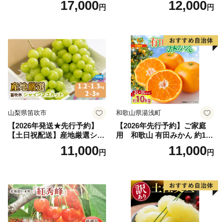
17,000
12,000
円
円
富良野 メロン めろん 果物 く
アム」 もも あかつき 秀品 約
だもの フルーツ デザート 旬
2kg 5～9玉 贈答品 ふるさと
の果物 旬のフルーツ
納税 果物 桃 フルーツ モモ
果肉 長野県産 小諸市
山梨県笛吹市
和歌山県湯浅町
【2026年発送★先行予約】
【2026年先行予約】ご家庭
【土日祝配送】産地厳選シャ
用 和歌山 有田みかん 約10k
インマスカット1.2kg～1.3kg
g (2L、3Lサイズ)【湯浅町】
11,000
11,000
円
円
（2房～3房）※沖縄・離島配
_ZJ6079
送不可※ 106-003-sku02-26y
｜シャインマスカット 発送
笛吹市 山梨県 フルーツ 果物
ぶどう 葡萄 大粒 シャインマ
スカット おすすめ シャイン
マスカット 贈答 ギフト 産地
笛吹市 シャインマスカット