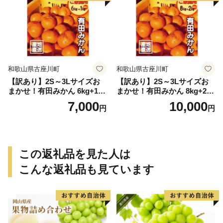
和歌山県古座川町
和歌山県古座川町
【訳あり】2S～3Lサイズお
【訳あり】2S～3Lサイズお
まかせ！有田みかん 6kg+1kg
まかせ！有田みかん 8kg+2kg
保証分 11月から12月下旬ま
保証分 11月から12月下旬ま
7,000
10,000
円
円
でに順次発送致します。 / 訳
でに順次発送致します。 / 訳
ありみかん 有田みかん みか
ありみかん 有田みかん みか
ん ミカン 蜜柑 柑橘 温州みか
ん ミカン 蜜柑 柑橘 温州みか
ん 和歌山 ご家庭用
ん 和歌山 ご家庭用
この返礼品を見た人は
こんな返礼品も見ています