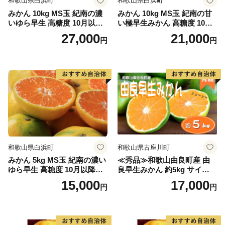
和歌山県白浜町
和歌山県白浜町
みかん 10kg MS玉 紀南の濃
みかん 10kg MS玉 紀南の甘
いゆら早生 高糖度 10月以降
い極早生みかん 高糖度 10月
発送 マルチ被覆栽培
以降発送 マルチ被覆栽培
27,000
21,000
円
円
和歌山県白浜町
和歌山県古座川町
みかん 5kg MS玉 紀南の濃い
≪秀品≫和歌山由良町産 由
ゆら早生 高糖度 10月以降発
良早生みかん 約5kg サイズお
送 マルチ被覆栽培
まかせ【sml106C】
15,000
17,000
円
円