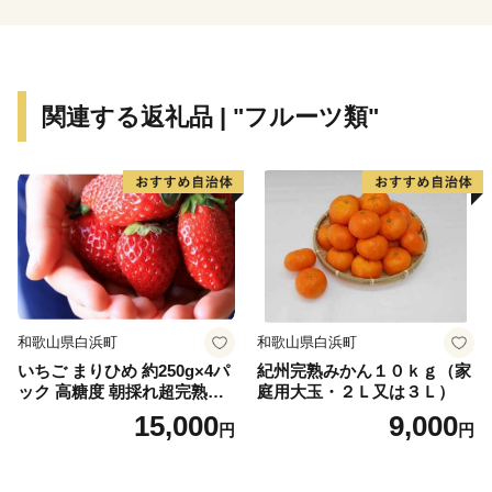
オススメスポット
☆奥津渓
渓流沿いに遊歩道があり、花崗岩が浸食されてできた甌
穴などの奥津渓八景の自然美を満喫できます。秋には渓
関連する返礼品 | "フルーツ類"
谷の両側が鮮やかな紅色に染まり、10月下旬から11月
中旬には「奥津もみじ祭り」を開催。幻想的なライトア
ップをはじめ、多彩なイベントや地域の特産品の販売な
どが楽しめます。美作三湯のひとつ、奥津温泉も近く、
少し足をのばせば、珍しいウランガラスを展示している
妖精の森ガラス美術館もあります。
☆奥津温泉
和歌山県白浜町
和歌山県白浜町
多くの文人にも愛された風情ある山里のいで湯。良質な
いちご まりひめ 約250g×4パ
紀州完熟みかん１０ｋｇ（家
美人の湯として、与謝野鉄幹・晶子夫妻、棟方志功、小
ック 高糖度 朝採れ超完熟ま
庭用大玉・２Ｌ又は３Ｌ）
説「秋津温泉」を書いた藤原審爾などの多くの文人墨客
りひめ 1月以降発送分
15,000
9,000
円
円
や全国からの温泉ファンを引き付けています。