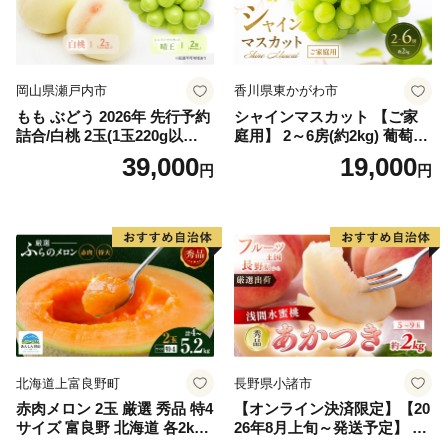
岡山県瀬戸内市
香川県東かがわ市
もも ぶどう 2026年 先行予約
シャインマスカット 【ご家
詰合/白桃 2玉(1玉220g以
庭用】 2～6房(約2kg) 葡萄 ぶ
上)・シャインマスカット 晴
どう ブドウ フルーツ 果物 く
39,000
19,000
円
円
王 2房(1房480g以上) 化粧箱
だもの 果実 旬の果物 旬のフ
入り 岡山県産 国産 フルーツ
ルーツ 香川 香川県 東かがわ
果物 ギフト
市
北海道上富良野町
長野県小諸市
赤肉メロン 2玉 厳選 秀品 特4
【オンライン決済限定】【20
サイズ 富良野 北海道 各2kg
26年8月上旬～発送予定】 先
～2.6kg 2玉 セット ファーム
行予約 「浅間水蜜桃プレミ