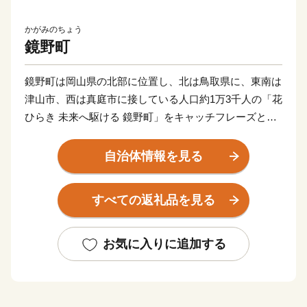
かがみのちょう
鏡野町
鏡野町は岡山県の北部に位置し、北は鳥取県に、東南は
津山市、西は真庭市に接している人口約1万3千人の「花
ひらき 未来へ駆ける 鏡野町」をキャッチフレーズとし
た町です。古くから山陰、山陽をなどの主要都市を結ぶ
地域となっており、様々な自然の恵みや文化、伝統を有
自治体情報を見る
しています。鏡野町には森や渓谷、田園風景と、四季を
通じて感動できる景観が点在しています。中国山地屈指
すべての返礼品を見る
の岡山県立森林公園、岡山を代表する紅葉スポット・奥
津渓、岡山県下最大級の規模の恩原高原スキー
場・・・・・。鏡野町には、ここでしか味わえない楽し
お気に入りに追加する
さがあります。それぞれのスポットを巡って身も心もリ
フレッシュ。豊かな自然が満喫できます。