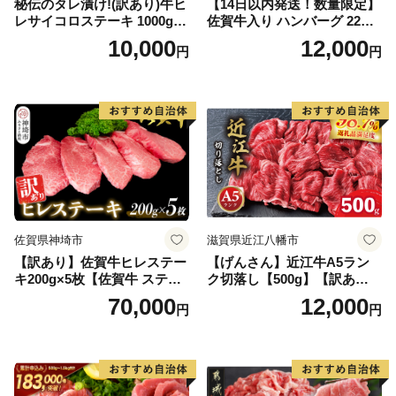
秘伝のタレ漬け!(訳あり)牛ヒ
【14日以内発送！数量限定】
レサイコロステーキ 1000g
佐賀牛入り ハンバーグ 22個
【B-1098-AS】
2.6kg(120g×22個)【佐賀牛
10,000
12,000
円
円
黒毛和牛 ブランド牛 九州 ハ
ンバーグ 牛肉 豚肉 国産 お弁
当 おかず 惣菜 おすすめ 人
気】(H083106)
佐賀県神埼市
滋賀県近江八幡市
【訳あり】佐賀牛ヒレステー
【げんさん】近江牛A5ラン
キ200g×5枚【佐賀牛 ステー
ク切落し【500g】【訳あり】
キ ブランド肉 ヒレ肉 フィレ
【DG12W】
70,000
12,000
円
円
肉 ジューシー ヘルシー】(H0
65175)