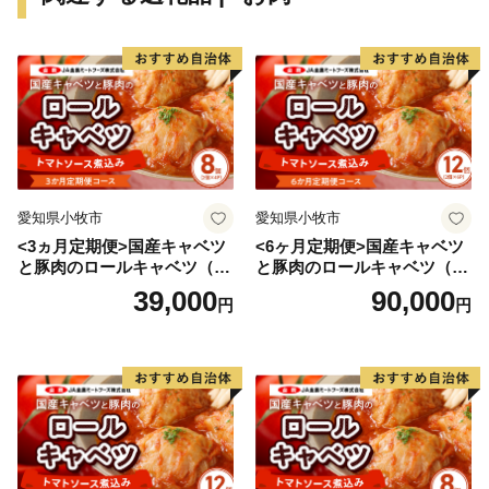
いぐねの「い」は「居」で家を、「くね」は「久根」で
土地の境界を意味しています。
屋敷を取り囲む屋敷林は、防風・防雪林としてなくては
ならないものです。安達太良山から吹き付けられる風を
考慮した先人の知恵になります。
この「居久根」を有した風景の美しさから、2014年に
「日本で最も美しい村」連合に加盟を果たしました。
愛知県小牧市
愛知県小牧市
<3ヵ月定期便>国産キャベツ
<6ヶ月定期便>国産キャベツ
と豚肉のロールキャベツ（4P
と豚肉のロールキャベツ（6P
入り）
入り）
39,000
90,000
円
円