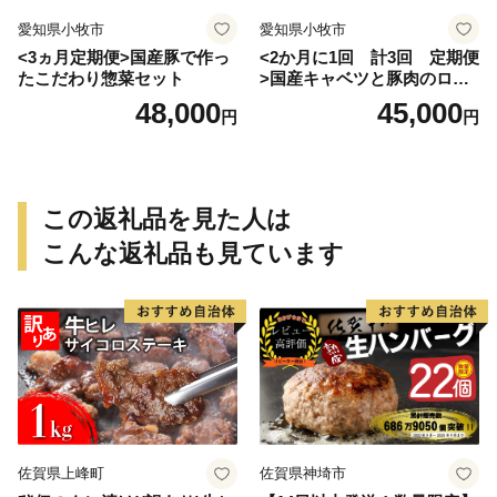
愛知県小牧市
愛知県小牧市
<3ヵ月定期便>国産豚で作っ
<2か月に1回 計3回 定期便
たこだわり惣菜セット
>国産キャベツと豚肉のロー
ルキャベツ（6P入り）
48,000
45,000
円
円
この返礼品を見た人は
こんな返礼品も見ています
佐賀県上峰町
佐賀県神埼市