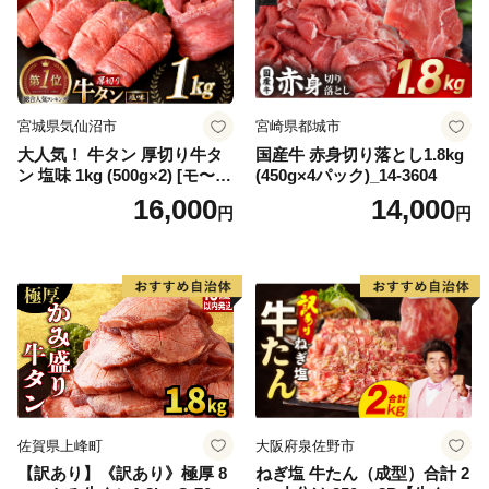
宮城県気仙沼市
宮崎県都城市
大人気！ 牛タン 厚切り牛タ
国産牛 赤身切り落とし1.8kg
ン 塩味 1kg (500g×2) [モ〜ラ
(450g×4パック)_14-3604
ンド 宮城県 気仙沼市 205646
16,000
14,000
円
円
60] 肉 牛肉 精肉 牛たん 牛タ
ン塩 牛たん塩 冷凍 焼肉 BB
Q アウトドア バーベキュー
厚切り タン
佐賀県上峰町
大阪府泉佐野市
【訳あり】《訳あり》極厚 8
ねぎ塩 牛たん（成型）合計 2