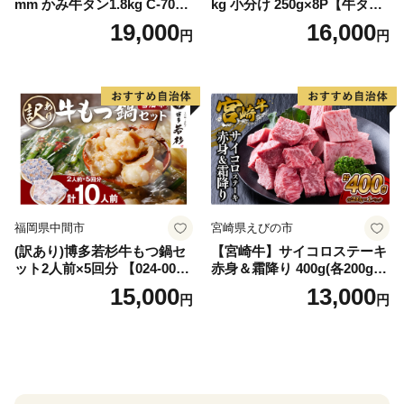
mm かみ牛タン1.8kg C-709-
kg 小分け 250g×8P【牛タン
AS
牛肉 焼肉用 薄切り 訳あり サ
19,000
16,000
円
円
イズ不揃い】
福岡県中間市
宮崎県えびの市
(訳あり)博多若杉牛もつ鍋セ
【宮崎牛】サイコロステーキ
ット2人前×5回分 【024-002
赤身＆霜降り 400g(各200g×
7】
１P 計2P) 真空パック 冷凍
15,000
13,000
円
円