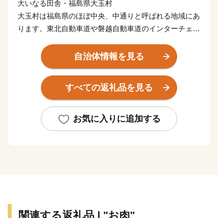
大いなる田舎・福島県大玉村
大玉村は福島県のほぼ中央、中通りと呼ばれる地域にあ
ります。東北自動車道や磐越自動車道のインターチェン
ジから約10分。
国道4号線が村の東部地区を縦断しており、国道に隣接
自治体情報を見る
する「あだたらの里直売所」では村内で収穫された、新
鮮な農産物を販売しています。
すべての返礼品を見る
◆大玉村はこんな村
主な産業は農業です。
お気に入りに追加する
安達太良山を源流とする安達太良川、百日川、杉田川の
3つの豊かな流れが水田を潤し、全国に誇れる自慢のお
いしいお米がつくられています。
また、ソバの生産にも取り組み、良質のソバを栽培して
います。
大玉村は「居(い)久(ぐ)根(ね)」を多く有した村です。
関連する返礼品 | "お肉"