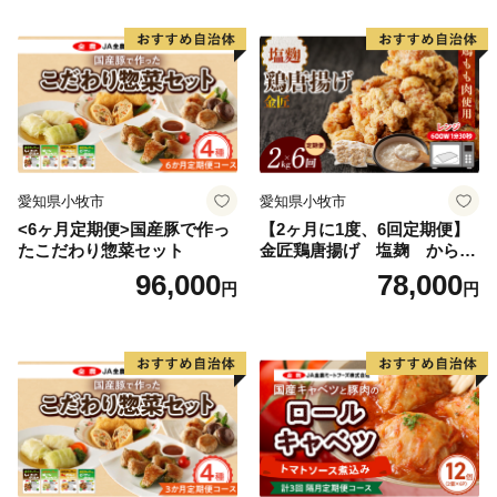
愛知県小牧市
愛知県小牧市
<6ヶ月定期便>国産豚で作っ
【2ヶ月に1度、6回定期便】
たこだわり惣菜セット
金匠鶏唐揚げ 塩麹 からあ
げ
96,000
78,000
円
円