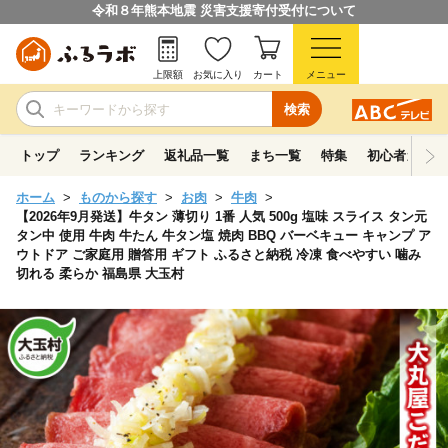
令和８年熊本地震 災害支援寄付受付について
上限額
お気に入り
カート
メニュー
検索
トップ
ランキング
返礼品一覧
まち一覧
特集
初心者ガイド
ホーム
ものから探す
お肉
牛肉
【2026年9月発送】牛タン 薄切り 1番 人気 500g 塩味 スライス タン元
タン中 使用 牛肉 牛たん 牛タン塩 焼肉 BBQ バーベキュー キャンプ ア
ウトドア ご家庭用 贈答用 ギフト ふるさと納税 冷凍 食べやすい 噛み
切れる 柔らか 福島県 大玉村