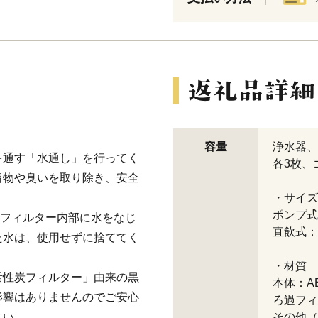
容量
浄水器、
を通す「水通し」を行ってく
各3枚、
留物や臭いを取り除き、安全
・サイズ
ポンプ式：
、フィルター内部に水をなじ
直飲式：約
た水は、使用せずに捨ててく
・材質
活性炭フィルター」由来の黒
本体：A
影響はありませんのでご安心
ろ過フィ
さい。
その他（