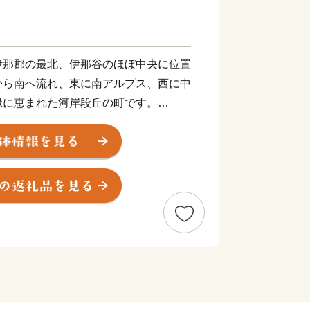
伊那郡の最北、伊那谷のほぼ中央に位置
から南へ流れ、東に南アルプス、西に中
緑に恵まれた河岸段丘の町です。
良好なうえ、昼夜の寒暖差があり、日照
有の気候に恵まれている当地では、果樹
7年には果樹栽培100周年を迎えまし
果樹園の風景とあいまって、まるで水彩
此処にしかない景観を四季折々に作り出