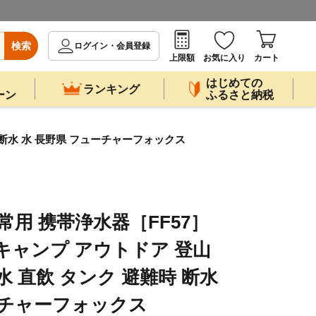
検索
ログイン・会員登録
上限額
お気に入り
カート
はじめての
ランキング
ーン
ふるさと納税
難時 断水 水 長野県 フューチャーフォックス
 非常用 携帯浄水器［FF57］
FOX キャンプ アウトドア 登山
水 直飲 タンク 避難時 断水
ーチャーフォックス