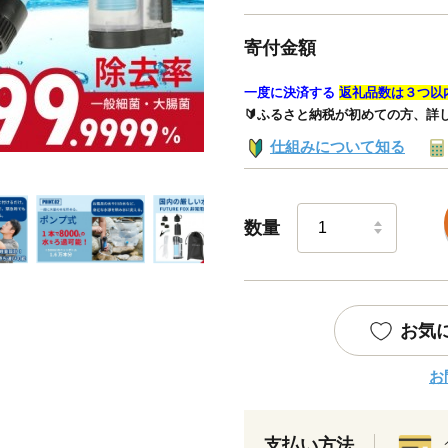
寄付金額
一度に決済する
返礼品数は３つ以
🔰ふるさと納税が初めての方、詳
仕組みについて知る
数量
お気
お
支払い方法