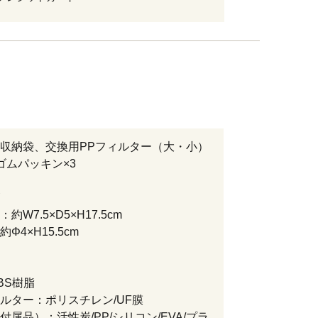
収納袋、交換用PPフィルター（大・小）
ゴムパッキン×3
約W7.5×D5×H17.5cm
Φ4×H15.5cm
BS樹脂
ルター：ポリスチレン/UF膜
付属品）：活性炭/PP/シリコン/EVA/プラ