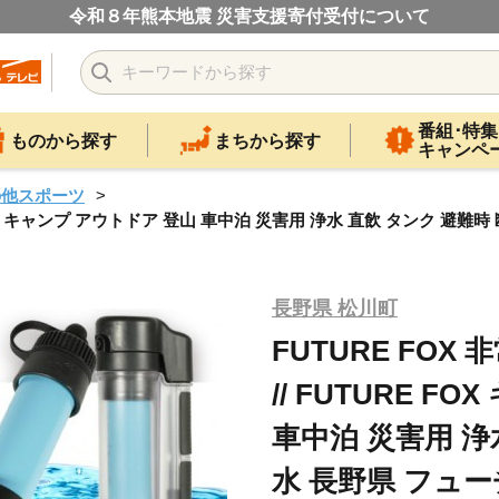
令和８年熊本地震 災害支援寄付受付について
番組･特集
ものから探す
まちから探す
キャンペ
の他スポーツ
RE FOX キャンプ アウトドア 登山 車中泊 災害用 浄水 直飲 タンク 避
長野県 松川町
FUTURE FOX
// FUTURE 
車中泊 災害用 浄
水 長野県 フュ