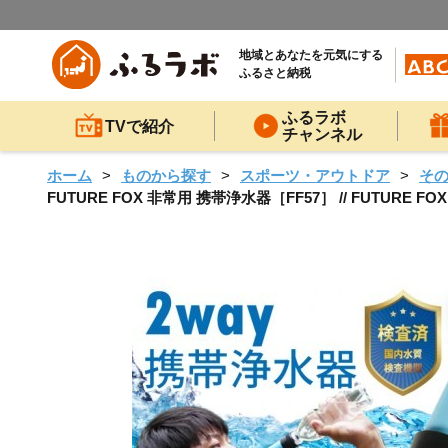
地域とあなたを元気にする
ふるさと納税
ふるラボ
TVで紹介
チャンネル
ホーム
ものから探す
スポーツ・アウトドア
そ
FUTURE FOX 非常用 携帯浄水器［FF57］ // FUTU