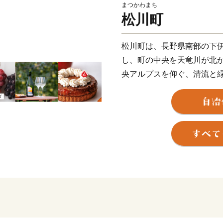
まつかわまち
松川町
松川町は、長野県南部の下
し、町の中央を天竜川が北
央アルプスを仰ぐ、清流と
水はけが良く、日当たりも
時間が多いという南信州特
栽培が盛んに行われ、平成2
た。
豊かな自然の表情が特産の
画のように端麗で素朴な、
しています。