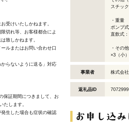
スチック
・重量
はお受けいたしかねます。
ポンプ式
期限切れ等、お客様都合によ
直飲式：
送は致しかねます。
メールまたはお問い合わせ口
・その他
×3（小
わからないように送る」対応
事業者
株式会社F
返礼品ID
7072999
換等の保証期間につきまして、お
いたします。
が発生した場合も症状の確認
。