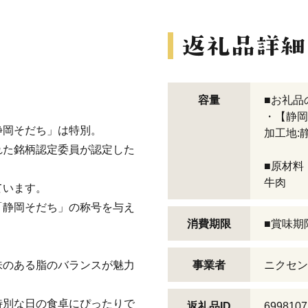
容量
■お礼品
・【静岡
静岡そだち」は特別。
加工地:
れた銘柄認定委員が認定した
■原材料
牛肉
ています。
「静岡そだち」の称号を与え
消費期限
■賞味期
味のある脂のバランスが魅力
事業者
ニクセン
特別な日の食卓にぴったりで
返礼品ID
6998107