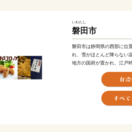
いわたし
磐田市
磐田市は静岡県の西部に位
れ、雪がほとんど降らない
地方の国府が置かれ、江戸
くから歴史や文化が積み重
ュビロ磐田」、及び「静岡
あり、スポーツのまちとし