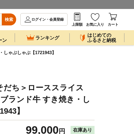
検索
ログイン・会員登録
上限額
お気に入り
カート
はじめての
ランキング
ーン
ふるさと納税
・しゃぶしゃぶ【1721943】
そだち＞ローススライス
和牛 ブランド牛 すき焼き・し
943】
99,000
在庫あり
円