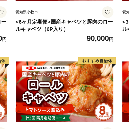
愛知県小牧市
愛
ロー
<6ヶ月定期便>国産キャベツと豚肉のロー
<
ルキャベツ（6P入り）
ル
0
90,000
円
円