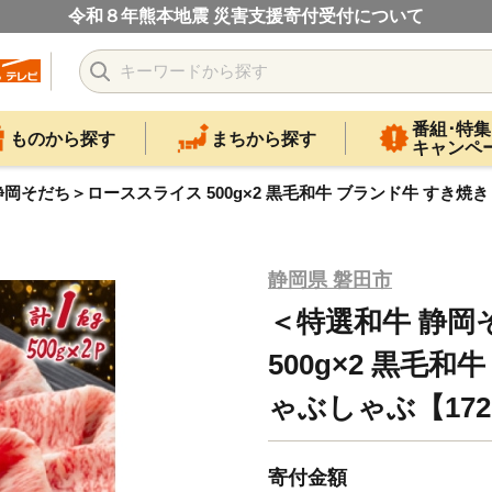
令和８年熊本地震 災害支援寄付受付について
番組･特集
ものから探す
まちから探す
キャンペ
岡そだち＞ローススライス 500g×2 黒毛和牛 ブランド牛 すき焼き
静岡県 磐田市
＜特選和牛 静岡
500g×2 黒毛
ゃぶしゃぶ【1721
寄付金額