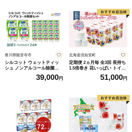
る 一人暮らし】
ボディ 保湿 LION ライオン
泡石鹸 石鹸 兵庫 兵庫県 小野
市
香川県観音寺市
北海道倶知安町
シルコット ウェットティッ
定期便 2ヵ月毎 全3回 長持ち
シュ ノンアルコール除菌詰
1.5倍巻き 花いっぱい トイレ
替（43枚×3P）×24袋 日用品
ットペーパー ダブル 45ｍ 計
39,000
51,000
円
円
おもちゃ 拭き取り 手拭き 外
72ロール 全18種 花柄 プリン
出時 お出かけ時 食事前 緑茶
ト ハーブ 香り付き 日本製 ま
カテキン配合
とめ買い 防災 常備品 ペーパ
ー 消耗品 備蓄 送料無料 北海
道 倶知安町 日用品