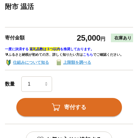
附市 温活
25,000
寄付金額
在庫あり
円
一度に決済する
返礼品数は３つ以内
を推奨しております。
🔰ふるさと納税が初めての方、詳しく知りたい方は
こちら
でご確認ください。
仕組みについて知る
上限額を調べる
数量
寄付する