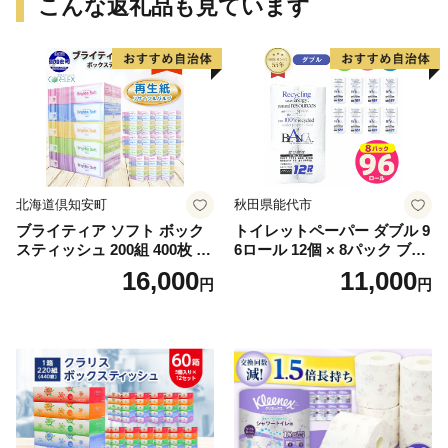
こんな返礼品も見ています
北海道倶知安町
秋田県能代市
ブライティア ソフト ボック
トイレットペーパー ダブル 9
スティッシュ 200組 400枚 60
6ロール 12個 × 8パック ブラ
箱 日本製 まとめ買い ティッ
ンカ 再生紙 100％ 芯あり 日
16,000
11,000
円
円
シュ リサイクル 長持 防災 常
用品 消耗品 無香料 生活用品
備品 日用雑貨 消耗品 生活必
備蓄 秋田県 能代市 送料無料
需品 備蓄 ペーパー 紙 北海道
《能代製紙》
倶知安町 日用品