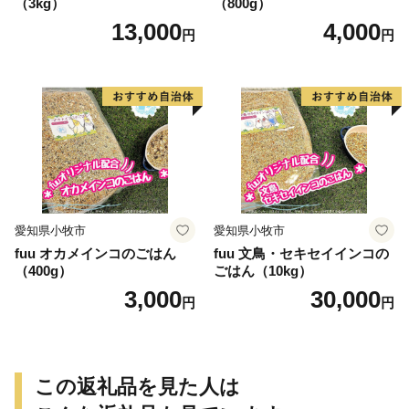
（3kg）
（800g）
13,000
4,000
円
円
愛知県小牧市
愛知県小牧市
fuu オカメインコのごはん
fuu 文鳥・セキセイインコの
（400g）
ごはん（10kg）
3,000
30,000
円
円
この返礼品を見た人は