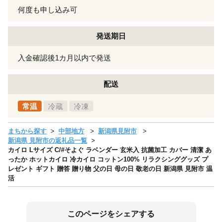
何度も申し込み可
発送期日
入金確認後1カ月以内で発送
配送
常温
冷蔵
冷凍
まちから探す
中部地方
新潟県見附市
新潟県 見附市の返礼品一覧
カイロ Lサイズ C/#そよぐ ラベンダー 玄米入 抗菌加工 カバー 清潔 あ
ったか ホットカイロ 冷カイロ コットン100% リラクシンググッズ プ
レゼント ギフト 贈答 贈り物 父の日 母の日 敬老の日 新潟県 見附市 温
活
このページをシェアする