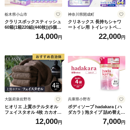
栃木県小山市
神奈川県開成町
クラリスボックスティッシュ
クリネックス 長持ちシャワ
60箱(1箱220組(440枚))(5個入
ートイレ用 トイレットペー
り×12セット)【1256759】
パー（ダブル）64ロール(8ロ
14,000
22,000
円
円
ール×8パック) 開成町 トイレ
ットペーパーダブル 日用品
国産 新生活 ダブル SDGs 備
蓄 防災 エコ 消耗品 生活雑貨
生活用品 無香料 トイレット
ペーパー ダブル といれっと
ぺーぱー トイレ クレシア ト
イレットペーパー [BDBH002
-1]
大阪府泉佐野市
兵庫県小野市
ヒオリエ 上質ホテルタオル
ボディソープ hadakara ( ハ
フェイスタオル 4枚 カカオ
ダカラ ) 泡タイプ 詰め替え 4
【タオル 泉州タオル 吸水 普
40ml×4袋 ボディーソープ 泡
12,000
7,000
円
円
段使い 無地 シンプル 日用品
ボディソープ 泡 日用品 消耗
ふわふわ ふかふか 家族 たお
品 バス用品 大容量 いい 匂い