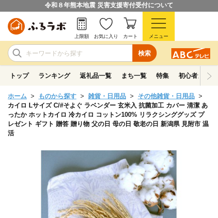
令和８年熊本地震 災害支援寄付受付について
上限額
お気に入り
カート
メニュー
検索
トップ
ランキング
返礼品一覧
まち一覧
特集
初心者ガイド
ホーム
ものから探す
雑貨・日用品
その他雑貨・日用品
カイロ Lサイズ C/#そよぐ ラベンダー 玄米入 抗菌加工 カバー 清潔 あ
ったか ホットカイロ 冷カイロ コットン100% リラクシンググッズ プ
レゼント ギフト 贈答 贈り物 父の日 母の日 敬老の日 新潟県 見附市 温
活