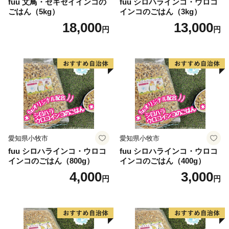
fuu 文鳥・セキセイインコの
fuu シロハラインコ・ウロコ
見附市ふるさと納税事務局
ごはん（5kg）
インコのごはん（3kg）
TEL：050-3355-7978
18,000
13,000
円
円
FAX：050-3488-0889
メール：mitsuke@furusato-bpo.com
営業時間 9：00～18：00（※土日祝日・年末年始期間休
み）
================================
愛知県小牧市
愛知県小牧市
fuu シロハラインコ・ウロコ
fuu シロハラインコ・ウロコ
インコのごはん（800g）
インコのごはん（400g）
4,000
3,000
円
円