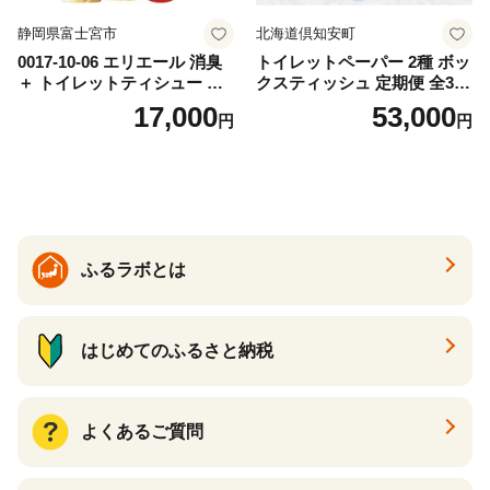
静岡県富士宮市
北海道倶知安町
0017-10-06 エリエール 消臭
トイレットペーパー 2種 ボッ
＋ トイレットティシュー し
クスティッシュ 定期便 全3
っかり香るフレッシュクリア
回 日本製 まとめ買い 防災
17,000
53,000
円
円
の香り ダブル 12ロール×6パ
常備品 日用雑貨 消耗品 生活
ック 72ロール 25m トイレ
必需品 大容量 備蓄 リサイク
ットペーパー パルプ100％ 消
ル ティッシュ ペーパー まと
臭 防臭 日用品 消耗品 備蓄
め買い 雑貨 倶知安町
ふるラボとは
はじめてのふるさと納税
よくあるご質問