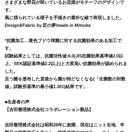
さまざまな野花が咲いているお花畑がモチーフのデザインで
す。
風に揺られている様子を手描きの素朴な線で表現しました。
Design&Fabric by 匠の夢/made in Mitsuke
*抗菌加工…黄色ブドウ球菌に対する抗菌効果のある加工で
す。
試験結果としては、抗菌活性値:6.0(JIS抗菌効果基準値2.0以
上、SEK認証基準値2.2以上)と大変高い抗菌効果が認められま
した。
且つ菌を塗布した直後から菌が殆どなくなる(「生菌数の対数
値」試験所基準の最小値1.301)結果です。
■生産者の声
【吉田整理株式会社コラボレーション製品】
吉田整理株式会社は昭和28年に創業、現在はニット生地、半