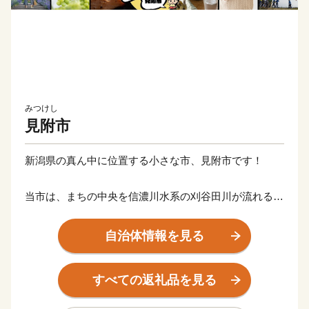
みつけし
見附市
新潟県の真ん中に位置する小さな市、見附市です！
当市は、まちの中央を信濃川水系の刈谷田川が流れる自
然豊かなまちです。山からの澄んだ空気と雪どけ水によ
って、毎年美味しい新潟米が収穫されています。
自治体情報を見る
産業面では古くから繊維の町として栄え、現在では全国
有数のニットの産地として、世界的な高級ブランド製品
すべての返礼品を見る
や百貨店に並ぶニットなどを生産しています。
また、全国から訪れる商人たちの肥えた舌を満足させる