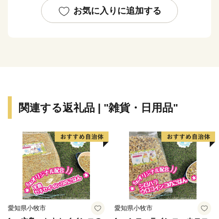
ために、料亭・割烹の文化が発展しており、山の幸も海
お気に入りに追加する
の幸も容易にそろう見附市ならではの「料亭の味」が職
人たちによって脈々と受継がれています。
豊かな農地、手仕事の技術、料亭伝統の味を、しっかり
と受け継いでいけるよう、まちづくりに取り組んでいま
す。
そのまちづくりの推進剤となるのが『ふるさと納税』で
関連する返礼品 | "雑貨・日用品"
す。見附市のまちづくりを、ふるさと納税という形でご
支援いただければ幸いです。
ご支援のお礼の品として、コシヒカリやニット製品、料
亭の味の詰め合わせなどを用意しました。ぜひ直に見附
を感じていただければ幸いです。
================================
愛知県小牧市
愛知県小牧市
【返礼品やお申込みに関するお問合せ先】