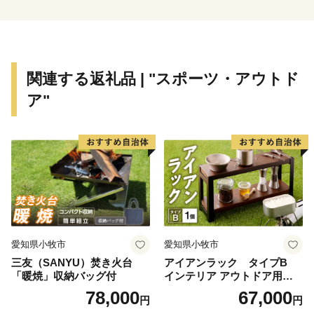
関連する返礼品 | "スポーツ・アウトド
ア"
愛知県小牧市
愛知県小牧市
三友（SANYU）焚き火台
アイアンラック タイプB
「暖焼」収納バッグ付
インテリア アウトドア用品
レジャー キャンプ
78,000
67,000
円
円