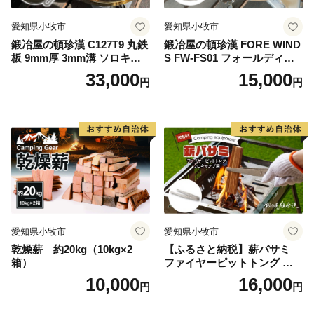
愛知県小牧市
愛知県小牧市
鍛冶屋の頓珍漢 C127T9 丸鉄
鍛冶屋の頓珍漢 FORE WIND
板 9mm厚 3mm溝 ソロキャ
S FW-FS01 フォールディン
ンプ用 専用ハンドル付き ス
グ キャンプストーブ専用 五
33,000
15,000
円
円
ノーピーク アルミパーソナ
徳リング
ルクッカーサイズ
愛知県小牧市
愛知県小牧市
乾燥薪 約20kg（10kg×2
【ふるさと納税】薪バサミ
箱）
ファイヤーピットトング ソ
ロキャンプ用 コンパクト ス
10,000
16,000
円
円
テンレス材 軽量 アウトドア
BBQ グランピング 強度を維