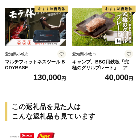
持 掴みやすい工夫 サビに強
い 繰り返し使える 日本製 安
心 鍛冶屋の頓珍漢 愛知県 送
料無料
愛知県小牧市
愛知県小牧市
マルチフィットネスツール B
キャンプ、BBQ用鉄板『究
ODYBASE
極のグリルプレート』 アウ
トドア用品 レジャー キャン
130,000
40,000
円
円
プ バーベキュー BBQ 鉄板
この返礼品を見た人は
こんな返礼品も見ています