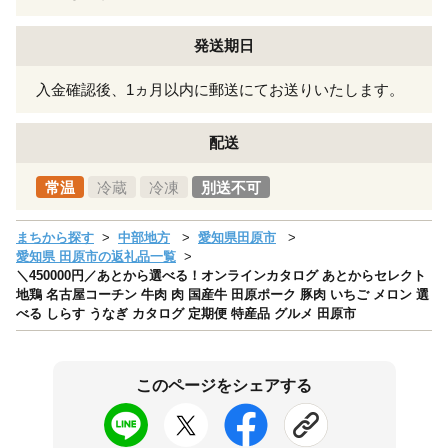
発送期日
入金確認後、1ヵ月以内に郵送にてお送りいたします。
配送
常温
冷蔵
冷凍
別送不可
まちから探す
中部地方
愛知県田原市
愛知県 田原市の返礼品一覧
＼450000円／あとから選べる！オンラインカタログ あとからセレクト
地鶏 名古屋コーチン 牛肉 肉 国産牛 田原ポーク 豚肉 いちご メロン 選
べる しらす うなぎ カタログ 定期便 特産品 グルメ 田原市
このページをシェアする