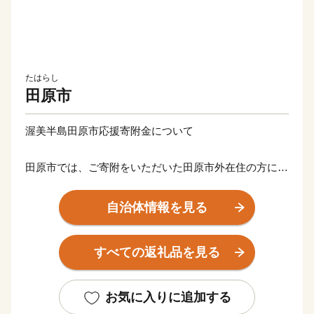
たはらし
田原市
渥美半島田原市応援寄附金について
田原市では、ご寄附をいただいた田原市外在住の方に、
感謝の気持ちとして寄附金額に応じた田原市の特産品等
の返礼品をお贈りいたします。
自治体情報を見る
【ご注意】
すべての返礼品を見る
【重要】ご依頼をいただき出荷準備が開始された後のお
届け先変更はお承りできません。
「発送完了メール」に記載されたお荷物番号をもとに、
お気に入りに追加する
直接配送業者にお問い合わせください。