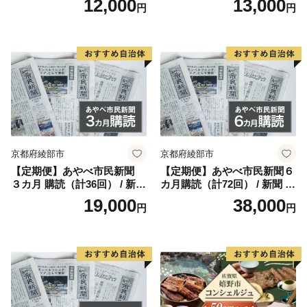
12,000
13,000
円
円
ap0012] BBQ 七輪 焼肉 高火
条件から農業が盛んで、温室メロン、トマト、花きなど
力 遠赤外線 長時間 燃焼 煙少
の施設園芸をはじめ、キャベツ、ブロッコリー、スイー
消臭 白炭 キャンプ バーベキ
トコーン、スイカなどの露地栽培、さらに乳牛、肉牛、
ュー 宮崎県 産 送料無料
養豚などの畜産もあり全国有数の農業地帯として全国の
皆様に安全・安心な農産物をお届けしております。
このような中、田原市では「うるおいと活力のあるガ
ーデンシティ」を目指し、市民と協働で構想実現に向け
努力しております。また、市外から多くの方々が田原市
京都府綾部市
京都府綾部市
を訪れ、さらには定住していただけるようにするため、
【定期便】あやべ市民新聞
【定期便】あやべ市民新聞６
サーフタウン構想を掲げ、推進しております。さらには
３カ月 購読（計36回） / 新聞
カ月購読（計72回） / 新聞 情
安全・安心な農産物を全国にお届けするため、環境保全
情報誌 定期購読 綾部市 / 株
報誌 定期購読 綾部市 / 株式
19,000
38,000
円
円
型農業の実現などにも力を注いでおります。
式会社あやべ市民新聞社［B
会社あやべ市民新聞社［BSC
SCB001］
B002］
このような田原市の取り組みを応援していただける
「応援団」として「ふるさと納税」を募集しておりま
す。多くの皆様からのご支援をお待ちしております。
■受領証明書及びワンストップ特例申請書のお届けにつ