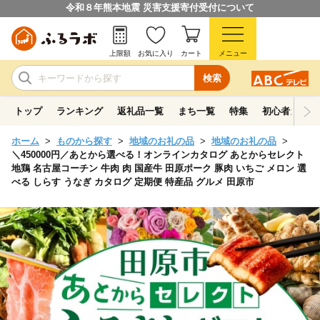
令和８年熊本地震 災害支援寄付受付について
上限額
お気に入り
カート
メニュー
検索
トップ
ランキング
返礼品一覧
まち一覧
特集
初心者ガイド
ホーム
ものから探す
地域のお礼の品
地域のお礼の品
＼450000円／あとから選べる！オンラインカタログ あとからセレクト
地鶏 名古屋コーチン 牛肉 肉 国産牛 田原ポーク 豚肉 いちご メロン 選
べる しらす うなぎ カタログ 定期便 特産品 グルメ 田原市