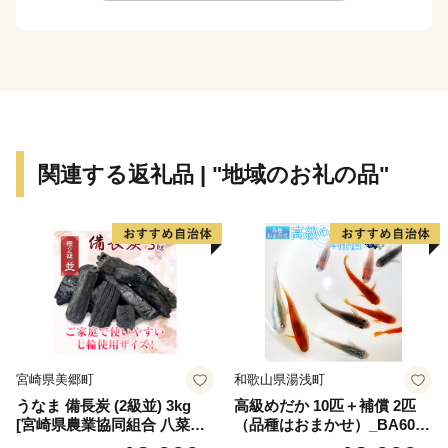
・返礼品の送付は、田原市外にお住まいの方に限らせて
いただきます。
・寄附につきましては、年度内の回数制限は現在設けて
おりません。
・返礼品のお届けには1～2ヶ月程度かかることがありま
す。
関連する返礼品 | "地域のお礼の品"
・返礼品の写真はイメージです。
※1月1日～10日は指定日配送をお受けできません。ご
了承ください。※
※指定日配送を受付していない返礼品は、備考欄等にご
記入いただいた場合でもお受けすることが出来かねま
す。ご注意ください※
宮崎県美郷町
和歌山県湯浅町
田原市は愛知県南部の渥美半島に位置し、ほぼ半島全
うなま 備長炭 (2級並) 3kg
高級めだか 10匹＋補償 2匹
域を市域としています。美しい海と緑豊かな自然に恵ま
[宮崎県農業協同組合 八菜館
（品種はおまかせ）_BA6001
れ、年間を通して日照時間が長い地域です。このような
ひゅうが店 宮崎県 美郷町 31
n