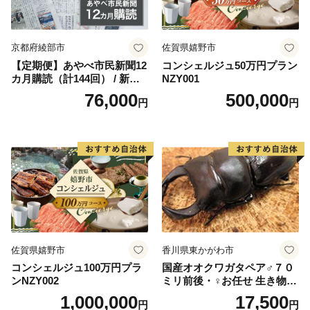
いて
入金確認後、注文内容確認画面の【注文者情報】に記載
の住所にお送りいたします。
京都府綾部市
佐賀県嬉野市
発送の時期は、2週間～1ヵ月以内を目途に、お礼の特産
【定期便】あやべ市民新聞12
コンシェルジュ50万円プラン
カ月購読（計144回） / 新聞
NZY001
品とは別にお送りいたします。(年末年始を除く)
情報誌 定期購読 綾部市 / 株
76,000
500,000
円
円
式会社あやべ市民新聞社［B
SCB003］
佐賀県嬉野市
香川県東かがわ市
コンシェルジュ100万円プラ
国産オオクワガタペア♂７０
ンNZY002
ミリ前後・♀お任せ 生き物生
き物
1,000,000
17,500
円
円