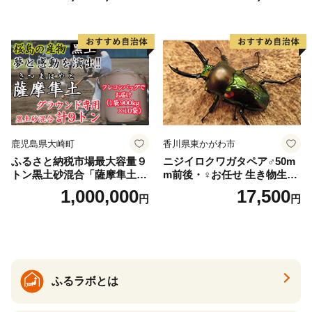
鹿児島県大崎町
香川県東かがわ市
ふるさと納税市場最大容量９
ニジイロクワガタペア♂50m
トン黒土砂混合「薩摩隼土」
m前後・♀お任せ 生き物生き
（夢と感動の演出のグラウン
物
1,000,000
17,500
円
円
ド用！）
ふるラボとは