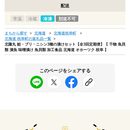
配送
常温
冷蔵
冷凍
別送不可
まちから探す
北海道
北海道枝幸町
北海道 枝幸町の返礼品一覧
北隆丸 鮭・ブリ・ニシン3種の漬けセット【全3回定期便】【 干物 魚貝
類 漬魚 味噌漬け 魚貝類 加工食品 北海道 オホーツク 枝幸 】
このページをシェアする