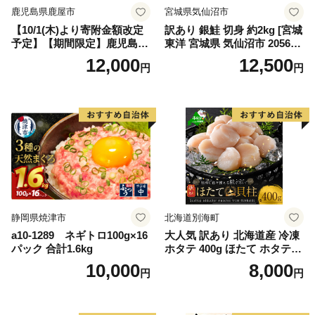
鹿児島県鹿屋市
宮城県気仙沼市
【10/1(木)より寄附金額改定
訳あり 銀鮭 切身 約2kg [宮城
予定】【期間限定】鹿児島県
東洋 宮城県 気仙沼市 205649
大隅産うなぎ蒲焼4尾（400
91] 鮭 魚介類 海鮮 訳アリ 規
12,000
12,500
円
円
g） KN007-023
格外 不揃い さけ サケ 鮭切身
シャケ 切り身 冷凍 家庭用 お
かず 弁当 支援 サーモン 銀鮭
切り身 魚 わけあり
静岡県焼津市
北海道別海町
a10-1289 ネギトロ100g×16
大人気 訳あり 北海道産 冷凍
パック 合計1.6kg
ホタテ 400g ほたて ホタテ
帆立 貝柱 海鮮 魚介類 刺身
10,000
8,000
円
円
大粒 天然 海鮮 ランキング 大
人気 人気 おすすめ 訳あり ）