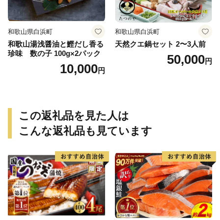
和歌山県白浜町
和歌山県白浜町
和歌山湯浅醤油と鰹だし香る
天然クエ鍋セット 2〜3人前
珍味 数の子 100g×2パック
50,000
円
10,000
円
この返礼品を見た人は
こんな返礼品も見ています