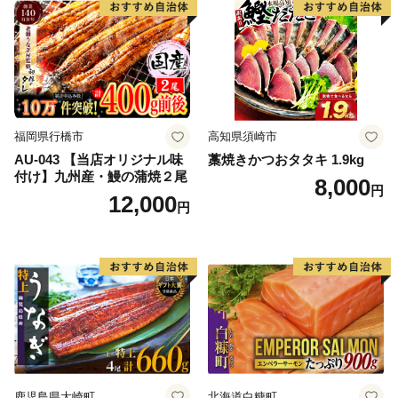
福岡県行橋市
高知県須崎市
AU-043 【当店オリジナル味
藁焼きかつおタタキ 1.9kg
付け】九州産・鰻の蒲焼２尾
8,000
円
12,000
円
鹿児島県大崎町
北海道白糠町