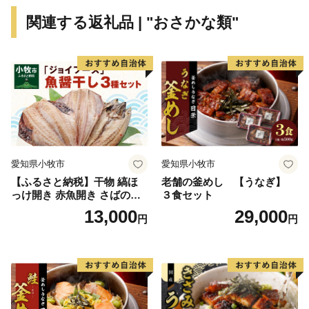
ン）」での受付とさせていただいております。
関連する返礼品 | "おさかな類"
ワンストップ特例申請を希望された方には、後日、手
続き方法を記載した**「受領証明書（圧着はがき）」**
をお送りいたします。はがきが届きましたら、以下のい
ずれかの方法でお手続きをお願い申し上げます。
1. オンラインで申請する（推奨・最短1分）
スマートフォンアプリ「IAM（アイアム）」を利用
し、マイナンバーカードをかざすだけで、紙の提出や切
手不要で即座に申請が完了します。
愛知県小牧市
愛知県小牧市
2. ご自身でダウンロードして郵送する
【ふるさと納税】干物 縞ほ
老舗の釜めし 【うなぎ】
「ふるまど」等のサイトより申請書をダウンロード・
っけ開き 赤魚開き さばの開
３食セット
印刷し、添付書類を同封の上、自治体へ郵送してくださ
き 魚醤干し 3種 セット 詰め
13,000
29,000
円
円
合わせ 魚 おかず 肉厚 おいし
い。
い さば 赤魚 縞ホッケ ジョイ
※ご自宅にプリンター等の印刷環境がなく、紙の申請書
フーズ 魚貝類 お取り寄せ お
の郵送を希望される場合は、お手数ですが「受領証明書
取り寄せグルメ 魚醤 ナンプ
ラー 愛知県 小牧市 冷凍 送料
（はがき）」が届き次第、記載されている案内窓口まで
無料
お申し付けください。