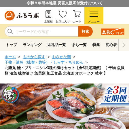
令和８年熊本地震 災害支援寄付受付について
上限額
お気に入り
カート
メニュー
検索
トップ
ランキング
返礼品一覧
まち一覧
特集
初心者ガイド
ホーム
ものから探す
おさかな類
干物・漬魚（味噌・麹等）・しらす・ちりめん
北隆丸 鮭・ブリ・ニシン3種の漬けセット【全3回定期便】【 干物 魚貝
類 漬魚 味噌漬け 魚貝類 加工食品 北海道 オホーツク 枝幸 】