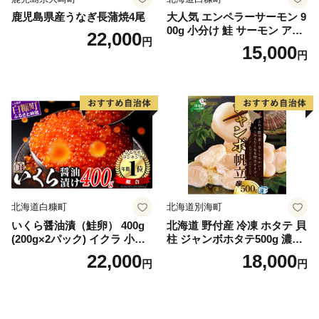
鹿児島県産うなぎ長蒲焼4尾
大人気 エンペラーサーモン 9
00g 小分け 鮭 サーモン アト
22,000
円
ランティックサーモン 水産
15,000
円
庁長官賞 受賞 さけ シャケ し
ゃけ sake カルパッチョ ソテ
ー レアステーキ 人気 高級 大
満足 美味しい 贈答 生食用 刺
身 お刺身 刺し身 魚介類 海鮮
冷凍 厚切り 薄切り ふるさと
納税 ふるさとチョイス チョ
イス 北海道 白糠町
北海道白糠町
北海道別海町
いくら醤油漬（鮭卵） 400g
北海道 野付産 冷凍 ホタテ 貝
(200g×2パック) イクラ 小分
柱 ジャンボホタテ500g 濃厚
け いくら醤油漬 鮭いくら い
な旨味と甘み （ほたて ホタ
22,000
18,000
円
円
くら醤油漬け 鮭 鮭卵 ikura
テ 帆立 貝柱 ホタテ貝柱 大玉
醤油いくら 冷凍いくら いく
大粒 北海道 別海 野付 ふるさ
ら北海道 醤油鮭いくら 人気
と納税）
大好評品 北海道 白糠町