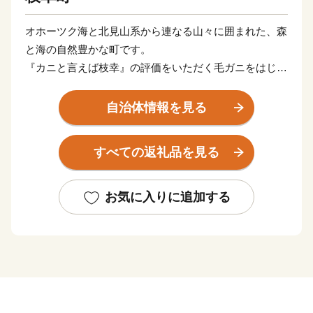
オホーツク海と北見山系から連なる山々に囲まれた、森
と海の自然豊かな町です。
『カニと言えば枝幸』の評価をいただく毛ガニをはじ
め、ホタテや鮭などの海の幸、はちみつや山菜などの山
の幸に恵まれています。
自治体情報を見る
また、カニの町枝幸が作った毛がにの食べ方講座『毛ガ
すべての返礼品を見る
ニ道場』をテキスト、動画でご用意しています。枝幸町
ホームページでぜひご覧ください！
お気に入りに追加する
■ワンストップ特例申請のペーパーレス化について
当自治体では、持続可能な社会の実現（SDGs）に向
けたペーパーレス化の推進と、皆様からいただいた貴重
な寄附金を1円でも多く地域の未来を担う事業（子育て
支援やまちづくりなど）へ直接還元するため、紙の申請
書の一斉郵送を廃止し、原則「ペーパーレス（オンライ