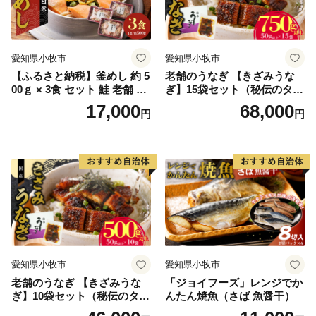
愛知県小牧市
愛知県小牧市
【ふるさと納税】釜めし 約 5
老舗のうなぎ 【きざみうな
00ｇ × 3食 セット 鮭 老舗 急
ぎ】15袋セット（秘伝のタレ
速冷凍 レンチン 時短 簡単調
付）
17,000
68,000
円
円
理 食品 加工品 海鮮 手作り
ほくほく ご飯 お弁当 おにぎ
り お茶漬け お取り寄せ お取
り寄せグルメ 愛知県 小牧市
送料無料
愛知県小牧市
愛知県小牧市
老舗のうなぎ 【きざみうな
「ジョイフーズ」レンジでか
ぎ】10袋セット（秘伝のタレ
んたん焼魚（さば 魚醤干）
付）