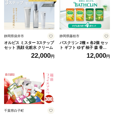
静岡県袋井市
静岡県藤枝市
オルビス ミスター 3ステップ
バスクリン 2種 × 各2個 セッ
セット 洗顔 化粧水 クリーム
ト ギフト ゆず 柚子 森 香り
日用品 お風呂 バス用品 温活
22,000
12,000
円
円
アロマ 香り まとめ買い静岡
県 藤枝市 医薬部外品
千葉県白子町