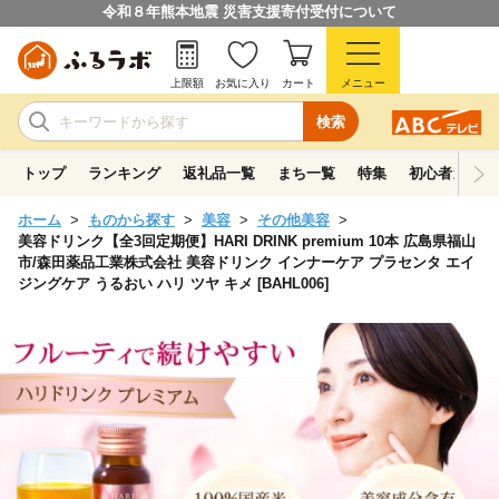
令和８年熊本地震 災害支援寄付受付について
上限額
お気に入り
カート
メニュー
検索
トップ
ランキング
返礼品一覧
まち一覧
特集
初心者ガイド
ホーム
ものから探す
美容
その他美容
美容ドリンク【全3回定期便】HARI DRINK premium 10本 広島県福山
市/森田薬品工業株式会社 美容ドリンク インナーケア プラセンタ エイ
ジングケア うるおい ハリ ツヤ キメ [BAHL006]