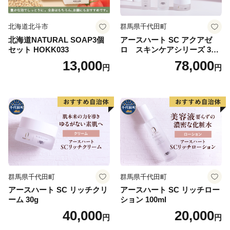
活用させていただきます。
「ばらのまち福山」へのご支援を心よりお待ちしていま
北海道北斗市
群馬県千代田町
す。
北海道NATURAL SOAP3個
アースハート SC アクアゼ
セット HOKK033
ロ スキンケアシリーズ 3点
セット
13,000
78,000
円
円
群馬県千代田町
群馬県千代田町
アースハート SC リッチクリ
アースハート SC リッチロー
ーム 30g
ション 100ml
40,000
20,000
円
円