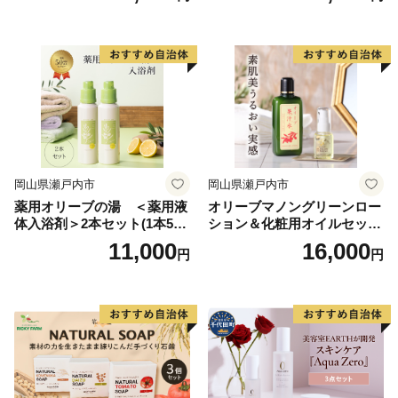
福山市は「世界に誇るばらのまち」をめざした活動を行
油 オリーブ油 お楽しみ
っています。戦時中の大空襲によって市街地の約8割が
焼失。戦後の混迷を抜け出せない中、1956年、南公園
（現在のばら公園）に近隣住民の手によって、ばらの苗
1,000本が植えられました。ここから、「ばらのまち福
山」の歴史が始まりました。現在では、市民や団体、事
業者などと行政が手を取り合い、100万本のばらが咲く
まちとなっています。ばらは福山市にとって復興のシン
岡山県瀬戸内市
岡山県瀬戸内市
ボルであり、「思いやり 優しさ 助け合いの心」を育て
薬用オリーブの湯 ＜薬用液
オリーブマノングリーンロー
ていこうとするメッセージが込められています。
体入浴剤＞2本セット(1本500
ション＆化粧用オイルセット
2025年、世界中からばらを愛する人たちが一斉に集う
ml） 美容
美容グッズ スキンケア 化粧
11,000
16,000
円
円
「世界バラ会議福山大会」及び「Rose Expo
水
FUKUYAMA 2025」を開催し、ばらや福山の価値・魅力
を国内外に発信しました。
みなさまからのご寄附は、地域活性化に資するものや公
共施設の整備、街並み保存、教育・福祉など、未来に向
けて持続的に発展するまちづくりの費用として、有効に