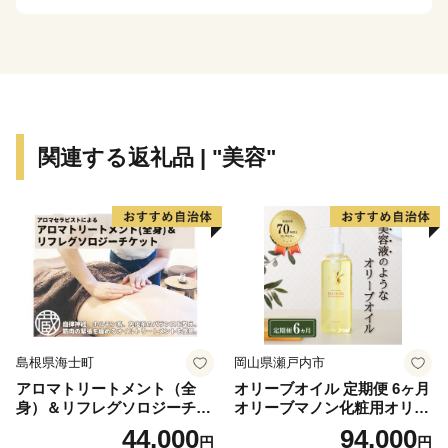
ら）」は、「日本遺産」や「重要伝統的建造物群保存地
区」、「ユネスコ『世界の記憶』」にも登録されている
福山随一の景勝地です。
福山駅から間近に見え、日本一新幹線駅に近い城である
「福山城」は2022年に築城400年を迎え、「城のあるま
ち 福のまち」として、更なる発展のため文化・産業を
関連する返礼品 | "美容"
育んでいます。
さらに、2つの国宝をもつ「明王院」。本堂は折衷様式
の建物として国内最古、五重塔は全国の国宝塔のうち5
番目に古いものです。
そして「デニム」。福山市は日本屈指のデニム生地の産
地であり、その生産量は全国シェア8割を占めるほど。
G7広島サミットでは、来訪したG7各国代表団及びプレ
島根県海士町
岡山県瀬戸内市
ス関係者の記念品として、福山のデニムを使ったサミッ
アロマトリートメント（全
オリーブオイル 定期便 6ヶ月
トバッグが採用されました。
身）＆リフレグソロジーチケ
オリーブマノン化粧用オリー
ット
ブオイル 200ml オリーブ オ
44,000
94,000
円
円
イル 美容 スキンケア 化粧用