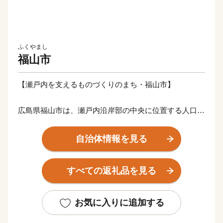
ふくやまし
福山市
【瀬戸内を支えるものづくりのまち・福山市】
広島県福山市は、瀬戸内沿岸部の中央に位置する人口約
46万人、面積517㎢の中核市。温暖な気候と豊かな自然
に育まれ、海山の幸に恵まれたまちですが、世界規模で
自治体情報を見る
取引を行う鉄鋼・造船などの工業都市としての側面も持
っています。
すべての返礼品を見る
福山市には個性豊かな歴史・文化・産業があり、見どこ
ろが多い都市です。
お気に入りに追加する
古くから潮待ちの港として栄えた「鞆の浦（とものう