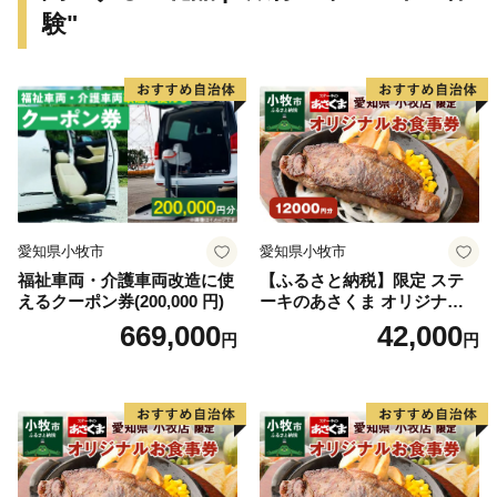
験"
2008(平成20)年
景観行政団体となる。翌年に法委任条例制定、景観計画
を策定。
2012(平成24)年
「日本で最も美しい村連合」に加盟。
妥協しない景観づくりに取り組んでいる。
【天然記念物 歌才ブナ林】
愛知県小牧市
愛知県小牧市
市街地からわずか2kmの場所に、約92haのブナの原生林
福祉車両・介護車両改造に使
【ふるさと納税】限定 ステ
「歌才ブナ林」（1928(昭和3)年「自生北限のブナ林」
えるクーポン券(200,000 円)
ーキのあさくま オリジナル
として国の天然記念物に指定）が広がっており、散策路
お食事券 12000円 お好きなメ
669,000
42,000
円
円
では、幹が伸び枝葉が上に広がる「北のヤシの木」と呼
ニュー 好きなだけ コーンス
ープ カレー サラダ プリン ソ
ばれる姿も見ることができます。地域住民の積極的な保
フトクリーム デザート 愛知
護活動により２度の伐採の危機を乗り越え、現在、まち
県 小牧店 小牧市 チケット 送
料無料
のシンボルとして多くの人たちに親しまれています。
2004(平成16)年には、これまでのブナを活用したまちづ
くりと、歌才に加え添別・白井川の３つの地域の地理