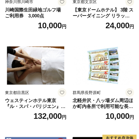
神奈川県川崎市
東京都文京区
川崎国際生田緑地ゴルフ場
【東京ドームホテル】 3階 ス
ご利用券 3,000点
ーパーダイニング リラッサ
ランチブッフェ お食事券 大
10,000
24,000
円
円
人1名様分 関東 東京 ご利用
券 ランチ 昼食 食事券 レスト
ラン ブッフェ 東京都 お食事
券
東京都目黒区
群馬県長野原町
ウェスティンホテル東京
北軽井沢・八ッ場ダム周辺ほ
『ル・スパ・パリジエン』選
か町内各所で利用可能な長野
べるボディセラピー90分/1名
原町ふるさと感謝券（3,000
132,000
10,000
円
円
円分）【トラベル 観光 旅行
お土産 群馬県 長野原町 北軽
井沢】