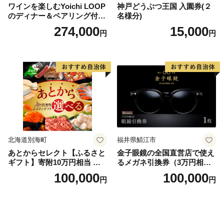
ワインを楽しむYoichi LOOP
神戸どうぶつ王国 入園券(２
のディナー＆ペアリング付宿
名様分)
泊プラン＜デラックスツイン
274,000
15,000
円
円
＞
北海道別海町
福井県鯖江市
あとからセレクト【ふるさと
金子眼鏡の全国直営店で使え
ギフト】寄附10万円相当 あ
るメガネ引換券（3万円相
とから選べる！ ギフト いく
当） Bronze
100,000
100,000
円
円
ら ほたて 海鮮 牛肉 別海町
ケーキ アイス （ 後から 選べ
る カタログ カタログポイン
ト カタログギフト あとから
カタログ あとからカタログ