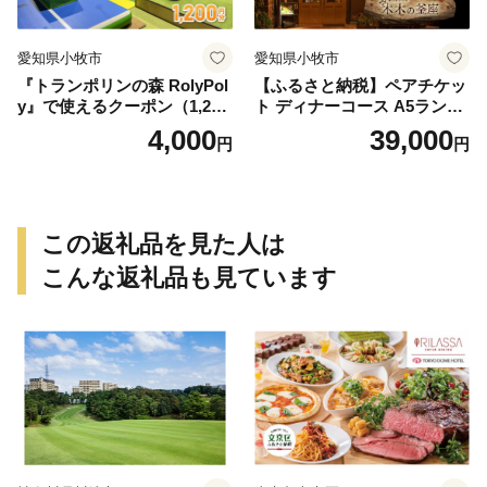
愛知県小牧市
愛知県小牧市
『トランポリンの森 RolyPol
【ふるさと納税】ペアチケッ
y』で使えるクーポン（1,200
ト ディナーコース A5ランク
円）
飛騨牛 コース 記念日 お誕生
4,000
39,000
円
円
日 特別な日 完全個室 ノンア
ルコール スパークリングワ
イン 1本付き デザート ドリ
ンク セレブレ お食事券 愛知
県 小牧市 送料無料
この返礼品を見た人は
こんな返礼品も見ています