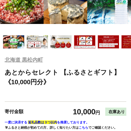
北海道 黒松内町
あとからセレクト 【ふるさとギフト】
《10,000円分》
10,000
寄付金額
在庫あり
円
一度に決済する
返礼品数は３つ以内
を推奨しております。
🔰ふるさと納税が初めての方、詳しく知りたい方は
こちら
でご確認ください。