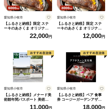
的・学術的価値が評価され、本町のブナ林は「北限のブ
ナ林」として、北海道遺産に選定されています。
愛知県小牧市
愛知県小牧市
◆各お問い合わせ先はこちら◆
【ふるさと納税】限定 ステ
【ふるさと納税】限定 ステ
ーキのあさくま オリジナル
ーキのあさくま オリジナル
１．受領証明書再発行・ワンストップ受付状況について
お食事券 6000円 お好きなメ
お食事券 3000円 お好きなメ
22,000
12,000
自動音声応答サービス
円
円
ニュー 好きなだけ コーンス
ニュー 好きなだけ コーンス
０５０－３３５５－２１９７(全自治体共通)
ープ カレー サラダ プリン ソ
ープ カレー サラダ プリン ソ
フトクリーム デザート 愛知
フトクリーム デザート 愛知
※14桁の寄附受付番号とお申込み時の電話番号下４桁が
県 小牧店 小牧市 チケット 送
県 小牧店 小牧市 チケット 送
必要です
料無料
料無料
※休日・夜間も対応
２．お礼の品・配送について
黒松内町ふるさと納税コールセンター
営業時間 ９：００～１７：３０（祝土日を除く）
愛知県小牧市
愛知県小牧市
TEL：０１１－８８７－７３７３
【ふるさと納税】メナード美
【ふるさと納税】ペア 食事
Mail：kuromatsunai_furusato@souplesse.jp
術館年間パスポート 美術館
券 コージーガーデンアザレ
メナード アート
ア アフタヌーン宝石箱 ホテ
※１２月は土・日曜日も対応しております
11,000
18,000
円
円
ル特製 デザート 6種類 サン