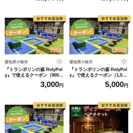
ドウィッチ コーヒー または
紅茶 スイーツ アフタヌーン
ティー チケット 券 2名様分
お祝 誕生日 記念日 名鉄小牧
ホテル 愛知県 小牧市 送料無
料
愛知県小牧市
愛知県小牧市
『トランポリンの森 RolyPol
『トランポリンの森 RolyPol
y』で使えるクーポン（900
y』で使えるクーポン（1,500
円）
円）
3,000
5,000
円
円