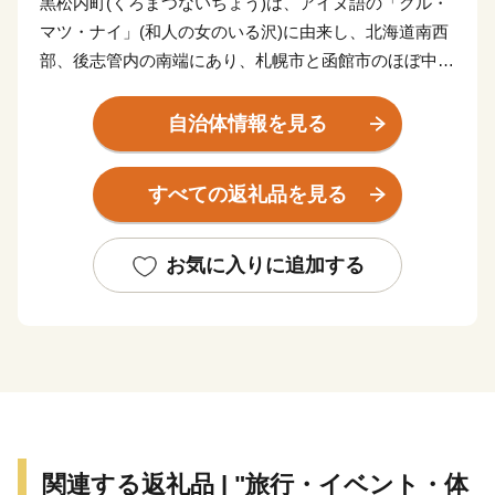
黒松内町(くろまつないちょう)は、アイヌ語の「クル・
マツ・ナイ」(和人の女のいる沢)に由来し、北海道南西
部、後志管内の南端にあり、札幌市と函館市のほぼ中間
点に位置します。
直接海岸に接することがない特殊な地形となっておりま
自治体情報を見る
すが、黒松内岳からは日本海と太平洋を望むことができ
ます。
すべての返礼品を見る
【農村風景・景観統一化の取組】
1990(平成2)年
お気に入りに追加する
家庭ごみ集積所「クリーンボックス」の規格統一を開
始。
町内の観光交流施設（歌才自然の家、ブナセンター、ト
ワ・ヴェールなど）は緑の三角屋根とし、ランドマーク
としての機能を果たせるよう分散して整備。
2000(平成12)年度
支援制度を設ける。個人住宅の色彩の統一化を奨励およ
関連する返礼品 | "旅行・イベント・体
び廃屋の撤去を行い、統一感のある景観を創造。