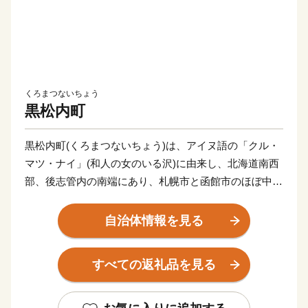
くろまつないちょう
黒松内町
黒松内町(くろまつないちょう)は、アイヌ語の「クル・
マツ・ナイ」(和人の女のいる沢)に由来し、北海道南西
部、後志管内の南端にあり、札幌市と函館市のほぼ中間
点に位置します。
直接海岸に接することがない特殊な地形となっておりま
自治体情報を見る
すが、黒松内岳からは日本海と太平洋を望むことができ
ます。
すべての返礼品を見る
【農村風景・景観統一化の取組】
1990(平成2)年