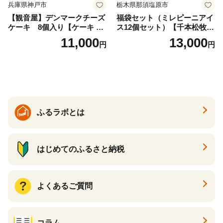
兵庫県神戸市
栃木県那須塩原市
【観音屋】デンマークチーズ
福袋セット（ミレピーニアイ
ケーキ 8個入り【ケーキ チ
ス12個セット）【千本松牧
ーズケーキ 人気スイーツ お
場】 ns025-014-12 【デザー
11,000
13,000
円
円
すすめスイーツ 神戸スイー
ト 詰め合わせ ギフト】
ツ 新感覚チーズケーキ おす
すめケーキ 兵庫県 神戸市 D0
910-17】
ふるラボとは
はじめてのふるさと納税
よくあるご質問
コラム