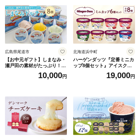
広島県尾道市
北海道浜中町
【お中元ギフト】しまなみ・
ハーゲンダッツ『定番ミニカ
瀬戸田の素材がたっぷり！ジ
ップ8個セット』アイスクリ
ェラート8個
ーム アイス スイーツ デザー
10,000
19,000
円
円
ト_H0016-104