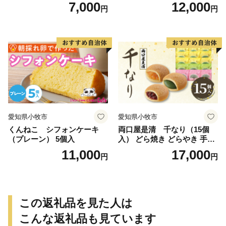
7,000
12,000
円
円
愛知県小牧市
愛知県小牧市
くんねこ シフォンケーキ
両口屋是清 千なり（15個
（プレーン） 5個入
入） どら焼き どらやき 手土
産 お土産 土産 丹波大納言小
11,000
17,000
円
円
豆 抹茶 林檎 りんご 慶事 お
祝い 法事 法要 詰め合わせ お
取り寄せ 瓢箪 豊臣秀吉 焼印
個包装 贈り物 老舗 お茶菓子
この返礼品を見た人は
こんな返礼品も見ています