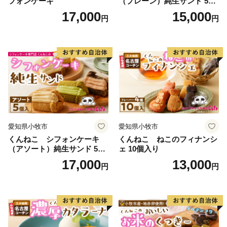
フォンケーキ
（プレーン）純生サンド 5個
「歌才ブナ林」（1928(昭和3)年「自生北限のブナ林」
入
17,000
15,000
円
円
として国の天然記念物に指定）が広がっており、散策路
では、幹が伸び枝葉が上に広がる「北のヤシの木」と呼
ばれる姿も見ることができます。地域住民の積極的な保
護活動により２度の伐採の危機を乗り越え、現在、まち
のシンボルとして多くの人たちに親しまれています。
2004(平成16)年には、これまでのブナを活用したまちづ
くりと、歌才に加え添別・白井川の３つの地域の地理
的・学術的価値が評価され、本町のブナ林は「北限のブ
愛知県小牧市
愛知県小牧市
ナ林」として、北海道遺産に選定されています。
くんねこ シフォンケーキ
くんねこ ねこのフィナンシ
（アソート）純生サンド 5個
ェ 10個入り
◆各お問い合わせ先はこちら◆
入
17,000
13,000
円
円
１．受領証明書再発行・ワンストップ受付状況について
自動音声応答サービス
０５０－３３５５－２１９７(全自治体共通)
※14桁の寄附受付番号とお申込み時の電話番号下４桁が
必要です