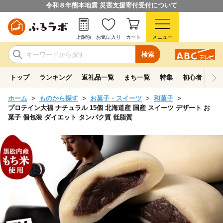
令和８年熊本地震 災害支援寄付受付について
上限額
お気に入り
カート
メニュー
検索
トップ
ランキング
返礼品一覧
まち一覧
特集
初心者ガイド
ホーム
ものから探す
お菓子・スイーツ
和菓子
プロテイン大福 ナチュラル 15個 北海道産 国産 スイーツ デザート お
菓子 個包装 ダイエット タンパク質 低脂質