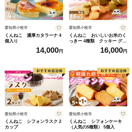
※休日・夜間も対応
２．お礼の品・配送について
黒松内町ふるさと納税コールセンター
愛知県小牧市
愛知県小牧市
営業時間 ９：００～１７：３０（祝土日を除く）
くんねこ 濃厚カタラーナ 4
くんねこ おいしいお米のく
個入り
っきー 4種類 クッキー グル
TEL：０１１－８８７－７３７３
テンフリー
14,000
16,000
Mail：kuromatsunai_furusato@souplesse.jp
円
円
※１２月は土・日曜日も対応しております
愛知県小牧市
愛知県小牧市
くんねこ シフォンラスク 2
くんねこ シフォンケーキ
カップ
（人気の5種類） 5個入