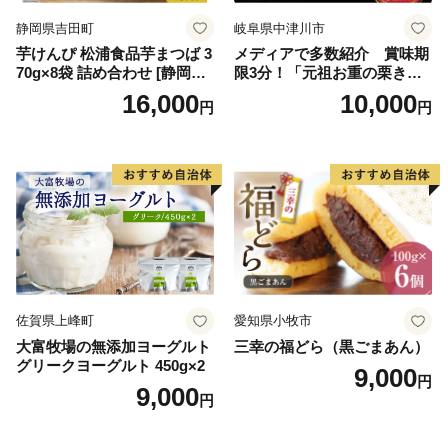
イン
静岡県吉田町
岐阜県中津川市
芋けんぴ 松浦食品芋まつば 3
メディアで多数紹介 賞味期
70g×8袋 詰め合わせ [静岡伊
限3分！「元祖お重の栗きん
勢丹(松浦食品) 静岡県 吉田町
とんモンブラン」 【未来の
16,000
10,000
円
円
22424274] 芋ケンピ セット
ご褒美】スイーツ 栗 モンブ
小袋 個包装 小分け
ラン くりきんとん デザート
ご褒美 お取り寄せ くり お菓
子 菓子 F4N-2298
佐賀県上峰町
愛知県小牧市
大富牧場の無添加ヨーグルト
三幸の福どら（黒ごまあん）
グリークヨーグルト 450g×2
9,000
円
9,000
円