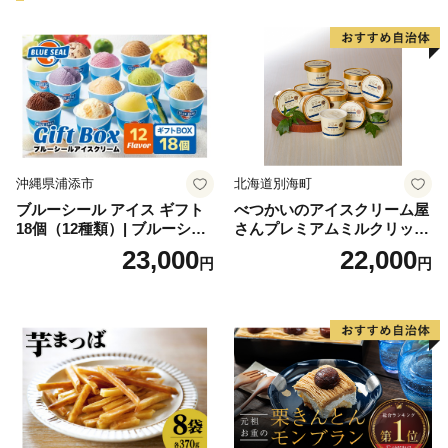
沖縄県浦添市
北海道別海町
ブルーシール アイス ギフト
べつかいのアイスクリーム屋
18個（12種類）| ブルーシー
さんプレミアムミルクリッチ
ルアイス ブルーシールアイ
12個（AP-01）（ 北海道アイ
23,000
22,000
円
円
スクリーム 着日指定可能 送
ス 北海道産アイス アイス ア
料無料 ジェラート 沖縄県 バ
イススイーツ アイスクリー
ースデー 贈り物 プレゼント
ム 北海道産アイスクリーム
誕生日 カップ 詰め合わせ バ
道産アイス 道産アイスクリ
ラエティ | バニラ チョコレー
ーム ギフト 詰合せ 詰め合わ
ト ストロベリー ピスタチオ
せ ふるさと納税 ）
バニラ＆クッキー ウベ 沖縄
紅イモ 塩ちんすこう 沖縄シ
ークヮーサー 沖縄黒糖 琉球
ロイヤルミルクティ 沖縄パ