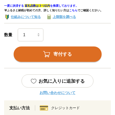
一度に決済する
返礼品数は３つ以内
を推奨しております。
🔰ふるさと納税が初めての方、詳しく知りたい方は
こちら
でご確認ください。
仕組みについて知る
上限額を調べる
数量
寄付する
お気に入りに追加する
お問い合わせについて
支払い方法
クレジットカード