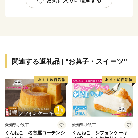
お気に入りに追加する
家庭ごみ集積所「クリーンボックス」の規格統一を開
始。
町内の観光交流施設（歌才自然の家、ブナセンター、ト
ワ・ヴェールなど）は緑の三角屋根とし、ランドマーク
としての機能を果たせるよう分散して整備。
2000(平成12)年度
支援制度を設ける。個人住宅の色彩の統一化を奨励およ
関連する返礼品 | "お菓子・スイーツ"
び廃屋の撤去を行い、統一感のある景観を創造。
2008(平成20)年
景観行政団体となる。翌年に法委任条例制定、景観計画
を策定。
2012(平成24)年
「日本で最も美しい村連合」に加盟。
妥協しない景観づくりに取り組んでいる。
愛知県小牧市
愛知県小牧市
【天然記念物 歌才ブナ林】
くんねこ 名古屋コーチンシ
くんねこ シフォンケーキ
市街地からわずか2kmの場所に、約92haのブナの原生林