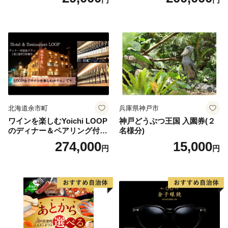
りばすぐ 石川県 小松市
北海道余市町
兵庫県神戸市
ワインを楽しむYoichi LOOP
神戸どうぶつ王国 入園券(２
のディナー＆ペアリング付宿
名様分)
泊プラン＜デラックスツイン
274,000
15,000
円
円
＞