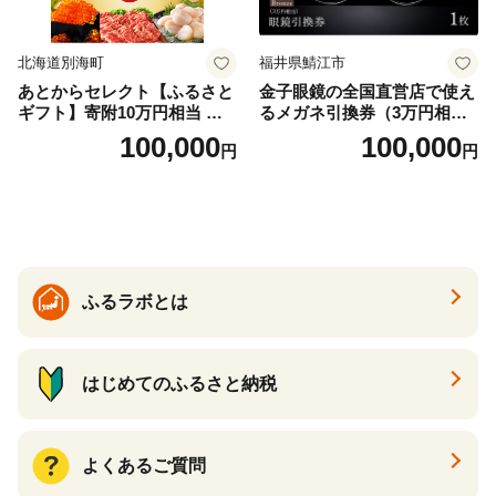
北海道別海町
福井県鯖江市
あとからセレクト【ふるさと
金子眼鏡の全国直営店で使え
ギフト】寄附10万円相当 あ
るメガネ引換券（3万円相
とから選べる！ ギフト いく
当） Bronze
100,000
100,000
円
円
ら ほたて 海鮮 牛肉 別海町
ケーキ アイス （ 後から 選べ
る カタログ カタログポイン
ト カタログギフト あとから
カタログ あとからカタログ
ポイント あとからカタログ
ギフト ふるさと納税 ）
ふるラボとは
はじめてのふるさと納税
よくあるご質問