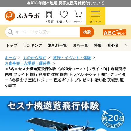
令和８年熊本地震 災害支援寄付受付について
上限額
お気に入り
カート
メニュー
検索
トップ
ランキング
返礼品一覧
まち一覧
特集
初心者ガイド
ホーム
ものから探す
旅行・イベント・体験
お食事券・入場券・優待券
＜3名＞セスナ機遊覧飛行体験〈約20分コース〉(フライトD) | 遊覧飛行
体験 フライト 旅行 利用券 体験 国内 トラベル チケット 飛行 グライダ
ー 3名様まで 空旅 レジャー 観光 ギフト プレゼント 贈り物 茨城県 龍
ケ崎市