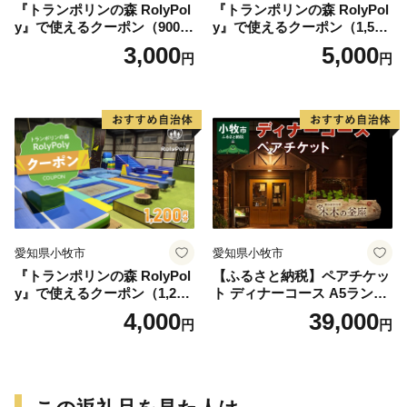
『トランポリンの森 RolyPol
『トランポリンの森 RolyPol
y』で使えるクーポン（900
y』で使えるクーポン（1,500
円）
円）
3,000
5,000
円
円
愛知県小牧市
愛知県小牧市
『トランポリンの森 RolyPol
【ふるさと納税】ペアチケッ
y』で使えるクーポン（1,200
ト ディナーコース A5ランク
円）
飛騨牛 コース 記念日 お誕生
4,000
39,000
円
円
日 特別な日 完全個室 ノンア
ルコール スパークリングワ
イン 1本付き デザート ドリ
ンク セレブレ お食事券 愛知
県 小牧市 送料無料