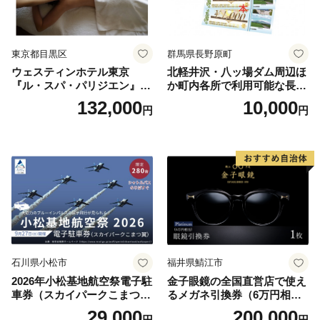
東京都目黒区
群馬県長野原町
ウェスティンホテル東京
北軽井沢・八ッ場ダム周辺ほ
『ル・スパ・パリジエン』選
か町内各所で利用可能な長野
べるボディセラピー90分/1名
原町ふるさと感謝券（3,000
132,000
10,000
円
円
円分）【トラベル 観光 旅行
お土産 群馬県 長野原町 北軽
井沢】
石川県小松市
福井県鯖江市
2026年小松基地航空祭電子駐
金子眼鏡の全国直営店で使え
車券（スカイパークこまつ
るメガネ引換券（6万円相
翼） 駐車場 シャトルバスの
当） Platinum
29,000
200,000
円
円