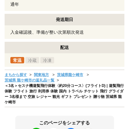
通年
発送期日
入金確認後、準備が整い次第順次発送
配送
常温
冷蔵
冷凍
まちから探す
関東地方
茨城県龍ケ崎市
茨城県 龍ケ崎市の返礼品一覧
＜3名＞セスナ機遊覧飛行体験〈約20分コース〉(フライトD) | 遊覧飛行
体験 フライト 旅行 利用券 体験 国内 トラベル チケット 飛行 グライダ
ー 3名様まで 空旅 レジャー 観光 ギフト プレゼント 贈り物 茨城県 龍
ケ崎市
このページをシェアする