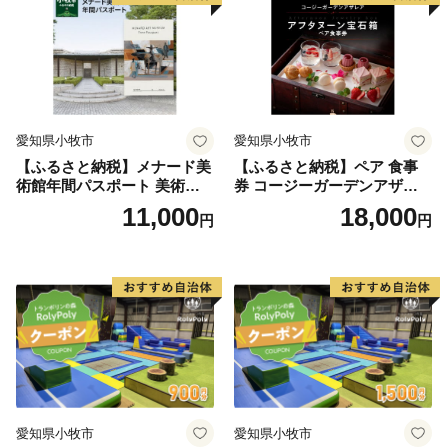
料無料
料無料
愛知県小牧市
愛知県小牧市
【ふるさと納税】メナード美
【ふるさと納税】ペア 食事
術館年間パスポート 美術館
券 コージーガーデンアザレ
メナード アート
ア アフタヌーン宝石箱 ホテ
11,000
18,000
円
円
ル特製 デザート 6種類 サン
ドウィッチ コーヒー または
紅茶 スイーツ アフタヌーン
ティー チケット 券 2名様分
お祝 誕生日 記念日 名鉄小牧
ホテル 愛知県 小牧市 送料無
料
愛知県小牧市
愛知県小牧市