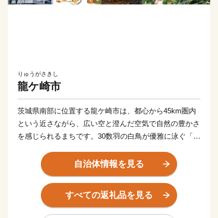
りゅうがさきし
龍ケ崎市
茨城県南部に位置する龍ケ崎市は、都心から45km圏内
という近さながら、広い空と澄んだ空気で自然の豊かさ
を感じられるまちです。30数羽の白鳥が優雅に泳ぐ「牛
久沼」は、龍ケ崎を代表する自然環境のひとつ。
また、「まち全体で子どもを育てたい！そして子育てを
自治体情報を見る
支えたい！」そんな想いを実現するべく、結婚、妊娠、
出産、育児、教育、それぞれのステージに応じたさまざ
すべての返礼品を見る
まな支援策を展開しています。そして、これからも「子
どもを産み、育てるなら龍ケ崎」と思ってもらえるよう