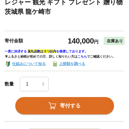
レジャー 観光 ギフト プレゼント 贈り物
茨城県 龍ケ崎市
140,000
寄付金額
在庫あり
円
一度に決済する
返礼品数は３つ以内
を推奨しております。
🔰ふるさと納税が初めての方、詳しく知りたい方は
こちら
でご確認ください。
仕組みについて知る
上限額を調べる
数量
寄付する