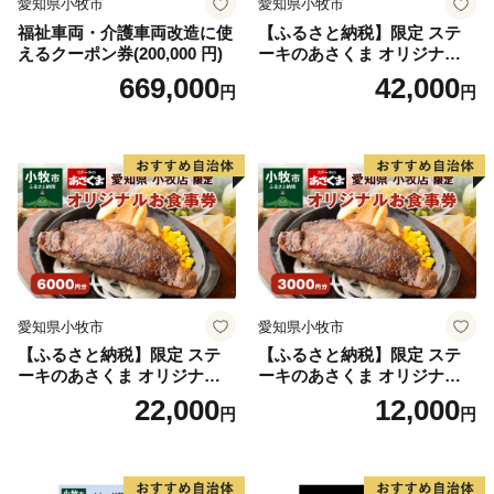
愛知県小牧市
愛知県小牧市
福祉車両・介護車両改造に使
【ふるさと納税】限定 ステ
えるクーポン券(200,000 円)
ーキのあさくま オリジナル
お食事券 12000円 お好きなメ
669,000
42,000
円
円
ニュー 好きなだけ コーンス
ープ カレー サラダ プリン ソ
フトクリーム デザート 愛知
県 小牧店 小牧市 チケット 送
料無料
愛知県小牧市
愛知県小牧市
【ふるさと納税】限定 ステ
【ふるさと納税】限定 ステ
ーキのあさくま オリジナル
ーキのあさくま オリジナル
お食事券 6000円 お好きなメ
お食事券 3000円 お好きなメ
22,000
12,000
円
円
ニュー 好きなだけ コーンス
ニュー 好きなだけ コーンス
ープ カレー サラダ プリン ソ
ープ カレー サラダ プリン ソ
フトクリーム デザート 愛知
フトクリーム デザート 愛知
県 小牧店 小牧市 チケット 送
県 小牧店 小牧市 チケット 送