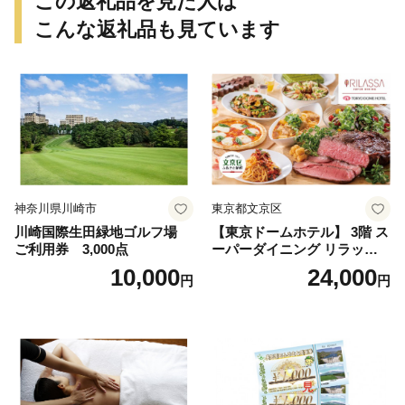
この返礼品を見た人は
こんな返礼品も見ています
神奈川県川崎市
東京都文京区
川崎国際生田緑地ゴルフ場
【東京ドームホテル】 3階 ス
ご利用券 3,000点
ーパーダイニング リラッサ
ランチブッフェ お食事券 大
10,000
24,000
円
円
人1名様分 関東 東京 ご利用
券 ランチ 昼食 食事券 レスト
ラン ブッフェ 東京都 お食事
券