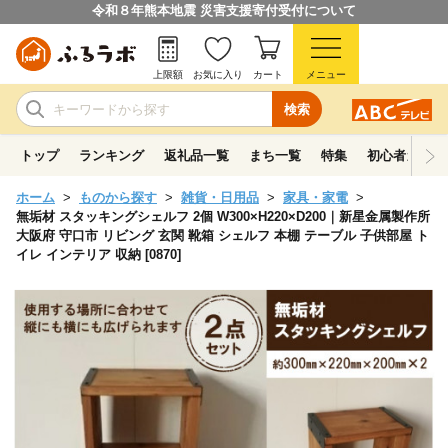
令和８年熊本地震 災害支援寄付受付について
上限額
お気に入り
カート
メニュー
検索
トップ
ランキング
返礼品一覧
まち一覧
特集
初心者ガイド
ホーム
ものから探す
雑貨・日用品
家具・家電
無垢材 スタッキングシェルフ 2個 W300×H220×D200｜新星金属製作所
大阪府 守口市 リビング 玄関 靴箱 シェルフ 本棚 テーブル 子供部屋 ト
イレ インテリア 収納 [0870]