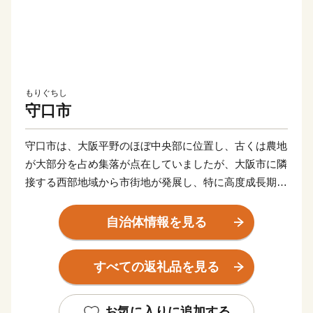
もりぐちし
守口市
守口市は、大阪平野のほぼ中央部に位置し、古くは農地
が大部分を占め集落が点在していましたが、大阪市に隣
接する西部地域から市街地が発展し、特に高度成長期に
は一挙に市街地が拡がりました。
自治体情報を見る
また、早くから大手家電メーカーの企業城下町として発
展を遂げるとともに安定した税収を背景に各種行政サー
すべての返礼品を見る
ビスを充実させ、公共施設や都市基盤の整備を進めてき
た結果、現在では日常生活を支える基本的な施設整備は
一定の到達点に達し、成熟した都市としての機能を備え
お気に入りに追加する