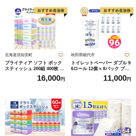
北海道倶知安町
秋田県能代市
ブライティア ソフト ボック
トイレットペーパー ダブル 9
スティッシュ 200組 400枚 60
6ロール 12個 × 8パック ブラ
箱 日本製 まとめ買い ティッ
ンカ 再生紙 100％ 芯あり 日
16,000
11,000
円
円
シュ リサイクル 長持 防災 常
用品 消耗品 無香料 生活用品
備品 日用雑貨 消耗品 生活必
備蓄 秋田県 能代市 送料無料
需品 備蓄 ペーパー 紙 北海道
《能代製紙》
倶知安町 日用品