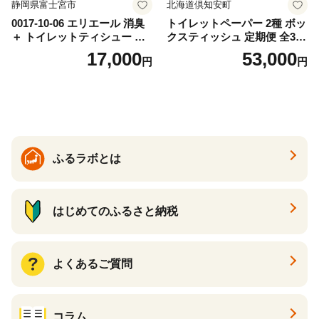
静岡県富士宮市
北海道倶知安町
0017-10-06 エリエール 消臭
トイレットペーパー 2種 ボッ
＋ トイレットティシュー し
クスティッシュ 定期便 全3
っかり香るフレッシュクリア
回 日本製 まとめ買い 防災
17,000
53,000
円
円
の香り ダブル 12ロール×6パ
常備品 日用雑貨 消耗品 生活
ック 72ロール 25m トイレ
必需品 大容量 備蓄 リサイク
ットペーパー パルプ100％ 消
ル ティッシュ ペーパー まと
臭 防臭 日用品 消耗品 備蓄
め買い 雑貨 倶知安町
ふるラボとは
はじめてのふるさと納税
よくあるご質問
コラム