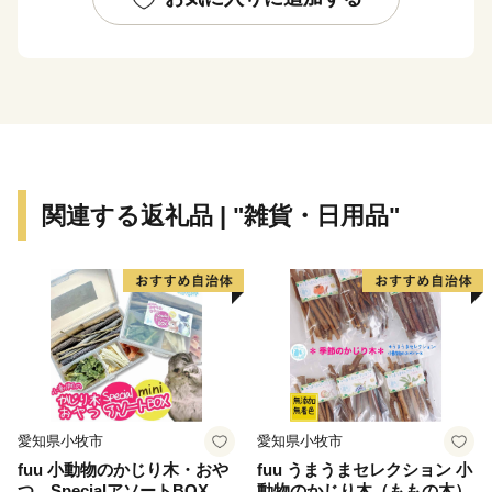
るに至っています。
市内の交通機関は、大阪市中心部まで約15分の京阪電
車、大阪市営地下鉄や、大阪空港まで約35分の大阪モノ
レールが縦横に走り、主要道路は、国道1号・阪神高速
道路・近畿自動車道などが整備され、各都市を結ぶ交通
の要衝となっています。
関連する返礼品 | "雑貨・日用品"
愛知県小牧市
愛知県小牧市
fuu 小動物のかじり木・おや
fuu うまうまセレクション 小
つ SpecialアソートBOX mi
動物のかじり木（ももの木）