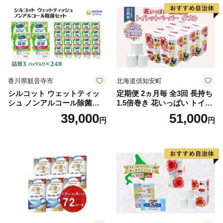
泡石鹸 石鹸 兵庫 兵庫県 小野
市
香川県観音寺市
北海道倶知安町
シルコット ウェットティッ
定期便 2ヵ月毎 全3回 長持ち
シュ ノンアルコール除菌詰
1.5倍巻き 花いっぱい トイレ
替（43枚×3P）×24袋 日用品
ットペーパー ダブル 45ｍ 計
39,000
51,000
円
円
おもちゃ 拭き取り 手拭き 外
72ロール 全18種 花柄 プリン
出時 お出かけ時 食事前 緑茶
ト ハーブ 香り付き 日本製 ま
カテキン配合
とめ買い 防災 常備品 ペーパ
ー 消耗品 備蓄 送料無料 北海
道 倶知安町 日用品