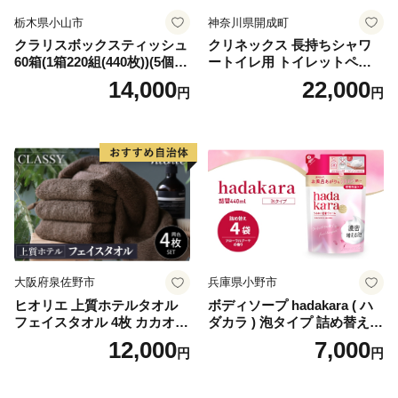
栃木県小山市
神奈川県開成町
クラリスボックスティッシュ
クリネックス 長持ちシャワ
60箱(1箱220組(440枚))(5個入
ートイレ用 トイレットペー
り×12セット)【1256759】
パー（ダブル）64ロール(8ロ
14,000
22,000
円
円
ール×8パック) 開成町 トイレ
ットペーパーダブル 日用品
国産 新生活 ダブル SDGs 備
蓄 防災 エコ 消耗品 生活雑貨
生活用品 無香料 トイレット
ペーパー ダブル といれっと
ぺーぱー トイレ クレシア ト
イレットペーパー [BDBH002
-1]
大阪府泉佐野市
兵庫県小野市
ヒオリエ 上質ホテルタオル
ボディソープ hadakara ( ハ
フェイスタオル 4枚 カカオ
ダカラ ) 泡タイプ 詰め替え 4
【タオル 泉州タオル 吸水 普
40ml×4袋 ボディーソープ 泡
12,000
7,000
円
円
段使い 無地 シンプル 日用品
ボディソープ 泡 日用品 消耗
ふわふわ ふかふか 家族 たお
品 バス用品 大容量 いい 匂い
る 一人暮らし】
ボディ 保湿 LION ライオン