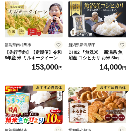
福島県南相馬市
新潟県新潟県庁
【先行予約】【定期便】令和
DH02 「無洗米」 新潟県 魚
8年産 米 ミルキークイーン
沼産 コシヒカリ お米 5kg こ
白米 45kg (5kg×9回) | ミルキ
しひかり 精米 米（お米の美
153,000
14,000
円
円
ークイーン 米5kg 福島 福島
味しい炊き方ガイド付き）
県産 福島産 精米 お米 米 コ
メ 武田ファーム サムランド
福島県 南相馬市 cu006-ae
佐賀県神埼市
愛知県小牧市