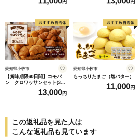
11,000
13,000
円
円
用備蓄 保存食 非常食 防災グ
ッズにも
愛知県小牧市
愛知県小牧市
【賞味期限60日間】コモパ
もっちりたまご（塩バター）
ン クロワッサンセット(30
11,000
円
個入り)／災害用備蓄 保存食
13,000
円
非常食 防災グッズにも
この返礼品を見た人は
こんな返礼品も見ています