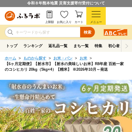
令和８年熊本地震 災害支援寄付受付について
上限額
お気に入り
カート
メニュー
検索
トップ
ランキング
返礼品一覧
まち一覧
特集
初心者ガイド
ホーム
ものから探す
お米・パン
お米
【6ヶ月定期便】【射水市】【射水の美味しいお米】R8年産 百姓一家
のコシヒカリ 20kg（5kg×4）【精米】 ※2026年10月～発送