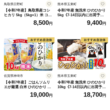
鳥取県日野町
熊本県玉東町
【令和7年産】鳥取県産コシ
令和7年産 無洗米 ひのひかり
ヒカリ 5kg（5kg×1）米 コシ
5kg《7-14日以内に出荷予定
ヒカリ こしひかり お米 白米
(土日祝除く)》コメ 米 無洗米
8,500
9,400
円
円
精米 5キロ おこめ こめ コメ
高レビュー｜人気米 熊本県
真空パック包装 真空包装 長
産米 お米 生活応援米
期保存 単一原料米 鳥取県日
野町産 Elevation
佐賀県神埼市
熊本県玉東町
【令和7年産】ごはんソムリ
令和7年産 無洗米 ひのひかり
エが厳選 白米 ひのひかり 10
10kg《7-14日以内に出荷予定
kg【神埼市産 米 お米 精米 白
(土日祝除く)》コメ 米 無洗米
19,000
18,700
円
円
米 10kg 5kg×2 ひのひかり ブ
令和7年産 高レビュー｜人気
ランド米 食味鑑定士】(H063
米 熊本県産米 お米 生活応援
164)
米