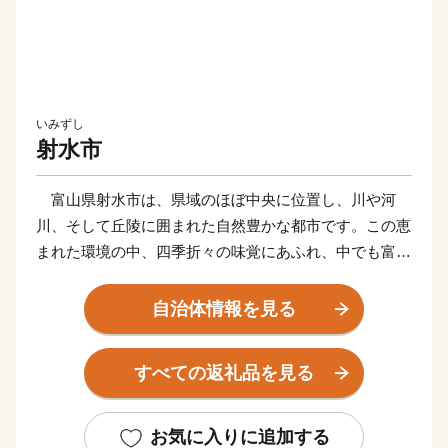
いみずし
射水市
富山県射水市は、県域のほぼ中央に位置し、川や河
川、そして丘陵に囲まれた自然豊かな都市です。この恵
まれた環境の中、四季折々の味覚にあふれ、中でも富山
湾の代表的な味覚である「ベニズワイガニ」や「シロエ
ビ」等の新鮮な魚介類は全国的にも有名です。
自治体情報を見る
平成27年3月には北陸新幹線が開業し、富山・東京間
を最速2時間8分で結び、射水市へのアクセスも大変良く
すべての返礼品を見る
なりました。市内には見どころも多く、ベイエリアには
日本海側最大級の斜張橋「新湊大橋」や県内有数の観光
地「海王丸パーク」、周辺を流れる「内川」は、東洋の
お気に入りに追加する