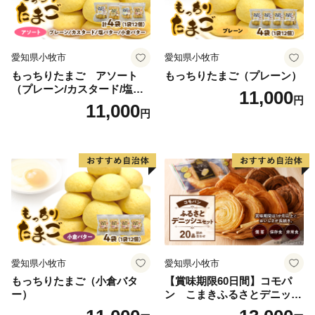
愛知県小牧市
愛知県小牧市
もっちりたまご アソート
もっちりたまご（プレーン）
（プレーン/カスタード/塩バ
11,000
円
ター/小倉バター）
11,000
円
愛知県小牧市
愛知県小牧市
もっちりたまご（小倉バタ
【賞味期限60日間】コモパ
ー）
ン こまきふるさとデニッシ
ュセット（20個入り）／災害