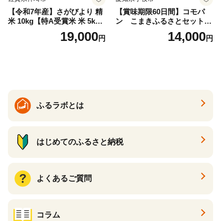
【令和7年産】さがびより 精
【賞味期限60日間】コモパ
米 10kg【特A受賞米 米 5kg×
ン こまきふるさとセット
2袋 お米 コメ こめ 国産 美味
（24個入り）／災害用備蓄
19,000
14,000
円
円
しい ブランド米 人気 ランキ
保存食 非常食 防災グッズに
ング 増田米穀】(H015224)
も
ふるラボとは
はじめてのふるさと納税
よくあるご質問
コラム