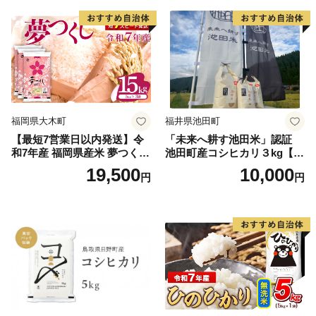
福岡県大木町
福井県池田町
【最短7営業日以内発送】令
「未来へ耕す池田米」認証
和7年産 福岡県産米 夢つくし
池田町産コシヒカリ３kg【お
15kg 精米 ※北海道・沖縄・
1人様につき３セットまで】
19,500
10,000
円
円
離島は配送不可