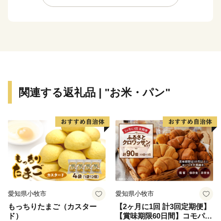
ベニスと評価され、映画のロケ地として脚光を浴びてお
り、多くの観光客でにぎわいを見せております。市内に
20基ある絢爛豪華な「曳山（ひきやま）」や漆喰の芸術
「鏝絵（こてえ）」に代表される伝統文化、越中だいも
ん凧まつり等のイベントなど、多くの魅力が詰まった射
水市を、ぜひ体感してください。
皆様のお越しを、心からお待ち申し上げております。
関連する返礼品 | "お米・パン"
愛知県小牧市
愛知県小牧市
もっちりたまご（カスター
【2ヶ月に1回 計3回定期便】
ド）
【賞味期限60日間】コモパ