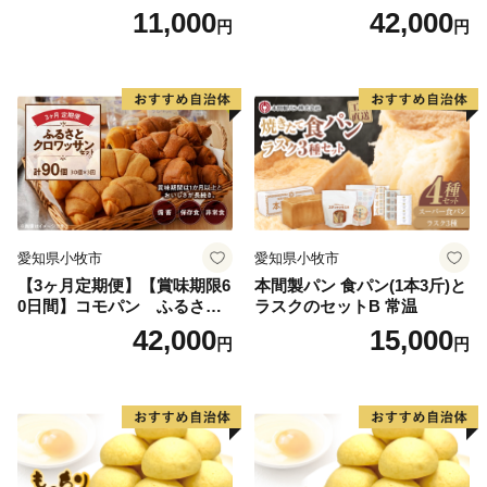
ン ふるさとクロワッサンセ
11,000
42,000
円
円
ット（計90個）／災害用備蓄
保存食 非常食 防災グッズに
も
愛知県小牧市
愛知県小牧市
【3ヶ月定期便】【賞味期限6
本間製パン 食パン(1本3斤)と
0日間】コモパン ふるさと
ラスクのセットB 常温
クロワッサンセット（計90
42,000
15,000
円
円
個）／災害用備蓄 保存食 非
常食 防災グッズにも