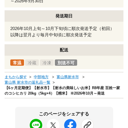
～2026年9月30日
発送期日
2026年10月上旬～10月下旬頃に順次発送予定（初回）
以降は翌月より毎月中旬頃に順次発送予定
配送
常温
冷蔵
冷凍
別送不可
まちから探す
中部地方
富山県射水市
富山県 射水市の返礼品一覧
【6ヶ月定期便】【射水市】【射水の美味しいお米】R8年産 百姓一家
のコシヒカリ 20kg（5kg×4）【精米】 ※2026年10月～発送
このページをシェアする