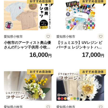
愛知県小牧市
愛知県小牧市
小牧市のアーティスト奥山優
【リュミエラ】UVレジン ビ
さんのTシャツ子供用 小牧市
バーチェ レジンキット ハン
制70周年記念
ドメイド レジンクラフト ア
16,000
17,000
円
円
クセサリーキット 手作り セ
ット レジン LEDライト
愛知県小牧市
愛知県小牧市