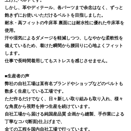
しかし、革やディテール、各パーツまで余念はなく、ずっと
飽きずにお使いいただけるベルトを目指しました。
耐水・高フィットの牛床革 裏面には耐水性に優れた牛床革を
使用。
汗や湿気によるダメージを軽減しつつ、しなやかな柔軟性を
備えているため、着けた瞬間から腰回りに心地よくフィット
します。
仕事で長時間着用してもストレスを感じさせません。
■生産者の声
弊社の自社工場は某有名ブランドやショップなどのベルトも
数多く生産している工場です。
ただ作るだけでなく、日々新しい取り組みも取り入れ、様々
な角度から視野を持つ生産を続けています。
自社工場から届ける純国産品質 企画から縫製、手作業による
丁寧なコバ(断面)仕上げまで、
全ての工程を国内自社工場で行っています。