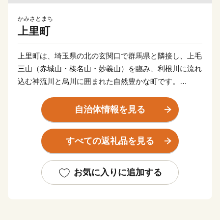
かみさとまち
上里町
上里町は、埼玉県の北の玄関口で群馬県と隣接し、上毛
三山（赤城山・榛名山・妙義山）を臨み、利根川に流れ
込む神流川と烏川に囲まれた自然豊かな町です。
また、JR高崎線神保原駅や、国道17号線・254号線が
自治体情報を見る
あり、交通も非常に便利な場所で、首都圏へのベッドタ
ウンとしても住宅街が形成されてきました。平成27年に
すべての返礼品を見る
は関越自動車道上里スマートインターが開通し、アクセ
スが格段に向上しています。
お気に入りに追加する
返礼品を通じて「上里町の良さ」を感じていただき、
ぜひ一度お越しいただければと思います。