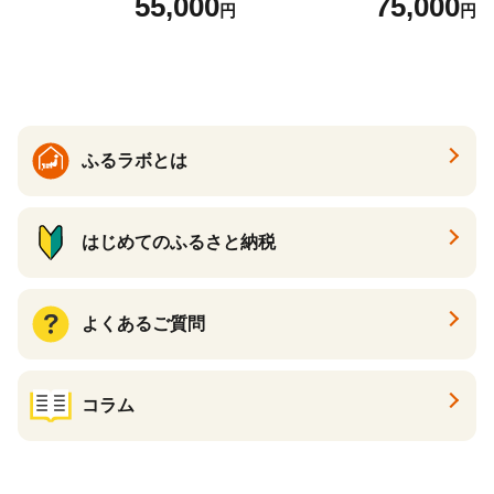
55,000
75,000
円
円
国産 日本製 牛革 黒 革 革製
ックパール 黒真珠
品 手作り 男性 女性 レディー
ス メンズ【ksg1307-bk】【Z
enis】
ふるラボとは
はじめてのふるさと納税
よくあるご質問
コラム