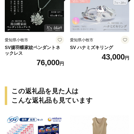
愛知県小牧市
愛知県小牧市
SV揚羽蝶家紋ペンダントネ
SV ハナミズキリング
ックレス
43,000
円
76,000
円
この返礼品を見た人は
こんな返礼品も見ています