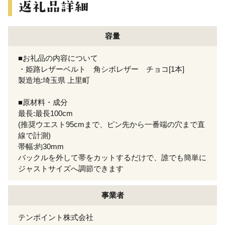
容量
■お礼品の内容について
・姫路レザーベルト 角シボレザー チョコ[1本]
製造地:埼玉県 上里町
■原材料・成分
最長:最長100cm
(推奨ウエスト95cmまで、ピン先から一番端の穴まで直
線で計測)
帯幅:約30mm
バックルを外して帯をカットするだけで、誰でも簡単に
ジャストサイズへ調節できます
事業者
テンポイント株式会社