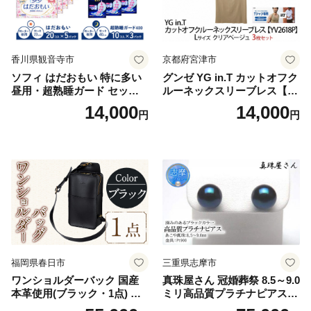
香川県観音寺市
京都府宮津市
ソフィ はだおもい 特に多い
グンゼ YG in.T カットオフク
昼用・超熟睡ガード セット
ルーネックスリーブレス【Y
羽付き ナプキン 生理用品 サ
V2618P】Lサイズ クリアベ
14,000
14,000
円
円
ニタリー ユニ・チャーム
ージュ3枚セット [№5716-04
32]
福岡県春日市
三重県志摩市
ワンショルダーバック 国産
真珠屋さん 冠婚葬祭 8.5～9.0
本革使用(ブラック・1点) 鞄
ミリ高品質プラチナピアス P
バック バッグ カバン レザー
t900 志摩産アコヤ真珠 ブラ