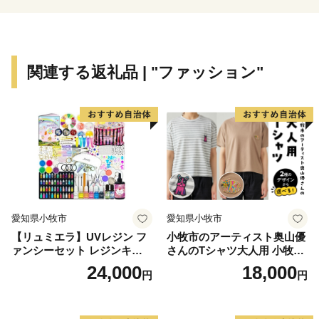
関連する返礼品 | "ファッション"
愛知県小牧市
愛知県小牧市
【リュミエラ】UVレジン フ
小牧市のアーティスト奥山優
ァンシーセット レジンキッ
さんのTシャツ大人用 小牧市
ト ハンドメイド レジンクラ
制70周年記念
24,000
18,000
円
円
フト アクセサリーキット 手
作り セット レジン LEDライ
ト