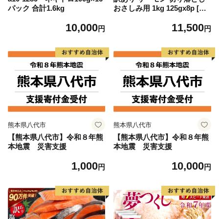
パック 合計1.6kg
おさしみ用 1kg 125gx8p [足
利本店 宮城県 気仙沼市 2056
10,000
11,500
4313] 魚 魚介類 鮭 お刺し身
円
円
刺し身 刺身 生 生食 個包装
チリ銀鮭 銀鮭 海鮮 海鮮丼 魚
介
熊本県八代市
熊本県八代市
【熊本県八代市】令和８年熊
【熊本県八代市】令和８年熊
本地震 災害支援
本地震 災害支援
1,000
10,000
円
円