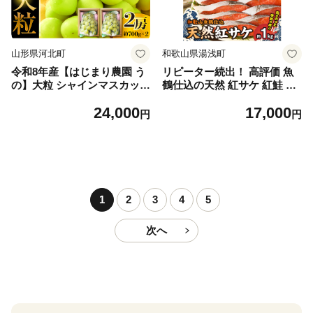
山形県河北町
和歌山県湯浅町
令和8年産【はじまり農園 う
リピーター続出！ 高評価 魚
の】大粒 シャインマスカット
鶴仕込の天然 紅サケ 紅鮭 鮭
２房（約700g×2房） 山形県
サーモン 切身 切り身 約1kg
24,000
17,000
河北町産 【河北町観光物産協
レビュー高評価 小分け 真空
円
円
会】 ka002-004-r8
パック 梅酒 真昆布 使用 だし
まろやか 天然 鮭 魚 海の幸
海鮮 魚介 食品 食べ物 おかず
お弁当 水産加工品 冷凍 グル
メ お取り寄せ 和歌山県 湯浅
町 送料無料_G7317
1
2
3
4
5
次へ