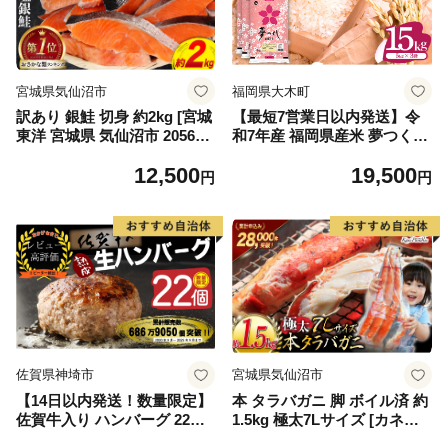
宮城県気仙沼市
福岡県大木町
訳あり 銀鮭 切身 約2kg [宮城
【最短7営業日以内発送】令
東洋 宮城県 気仙沼市 205649
和7年産 福岡県産米 夢つくし
91] 鮭 魚介類 海鮮 訳アリ 規
15kg 精米 ※北海道・沖縄・
12,500
19,500
格外 不揃い さけ サケ 鮭切身
離島は配送不可
円
円
シャケ 切り身 冷凍 家庭用 お
かず 弁当 支援 サーモン 銀鮭
切り身 魚 わけあり
佐賀県神埼市
宮城県気仙沼市
【14日以内発送！数量限定】
本 タラバガニ 脚 ボイル済 約
佐賀牛入り ハンバーグ 22個
1.5kg 極太7Lサイズ [カネダ
2.6kg(120g×22個)【佐賀牛 黒
イ 宮城県 気仙沼市 2056432