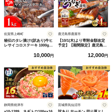
佐賀県上峰町
鹿児島県鹿屋市
秘伝のタレ漬け!(訳あり)牛ヒ
【10/1(木)より寄附金額改定
レサイコロステーキ 1000g
予定】【期間限定】鹿児島県
【B-1098-AS】
大隅産うなぎ蒲焼4尾（400
10,000
12,000
g） KN007-023
円
円
静岡県焼津市
宮城県気仙沼市
a10-1289 ネギトロ100g×16
訳あり サーモン 切り落とし