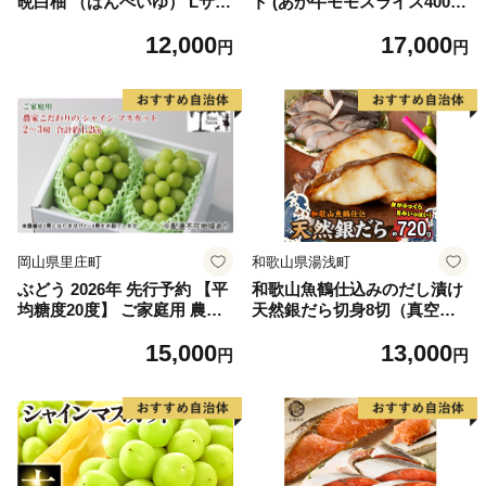
晩白柚 （ばんぺいゆ） Lサイ
ト (あか牛モモスライス400
ズ 2玉 柑橘 みかん 果物 くだ
g、あか牛のたれ200ml付き)
12,000
17,000
もの フルーツ おやつ 特産 熊
円
円
本県 八代市 【2026年12月上
旬より順次発送】
岡山県里庄町
和歌山県湯浅町
ぶどう 2026年 先行予約 【平
和歌山魚鶴仕込みのだし漬け
均糖度20度】 ご家庭用 農家
天然銀だら切身8切（真空パ
こだわりの シャイン マスカ
ック入） 約720g 小分け 独自
15,000
13,000
ット 2～3房 合計約1.2kg ブ
製法 良質な脂 ふっくら 柔ら
円
円
ドウ 葡萄 岡山県産 国産 フル
かい 身質 甘み 旨味 白身魚の
ーツ 果物 【 Nini farm 農家
トロ 梅酒 北海道南産 真こん
直送 】
ぶ だし漬け 煮付け ムニエル
味噌漬け 鍋物 冷凍 湯浅町 送
料無料_G7334