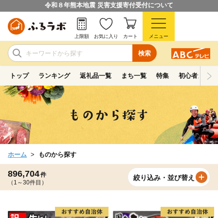
令和８年熊本地震 災害支援寄付受付について
上限額
お気に入り
カート
メニュー
検索
トップ
ランキング
返礼品一覧
まち一覧
特集
初心者ガイド
ホーム
ものから探す
896,704
件
絞り込み・並び替え
（1～30件目）