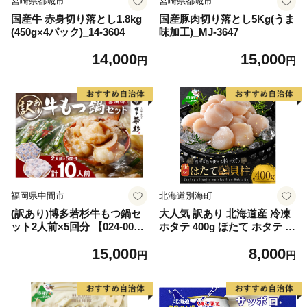
宮崎県都城市
宮崎県都城市
国産牛 赤身切り落とし1.8kg
国産豚肉切り落とし5Kg(うま
(450g×4パック)_14-3604
味加工)_MJ-3647
14,000
15,000
円
円
福岡県中間市
北海道別海町
(訳あり)博多若杉牛もつ鍋セ
大人気 訳あり 北海道産 冷凍
ット2人前×5回分 【024-002
ホタテ 400g ほたて ホタテ 帆
7】
立 貝柱 海鮮 魚介類 刺身 大
15,000
8,000
粒 天然 海鮮 ランキング 大人
円
円
気 人気 おすすめ 訳あり ）