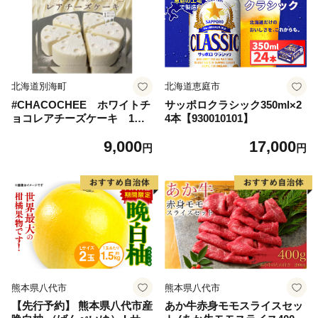
北海道別海町
北海道恵庭市
#CHACOCHEE ホワイトチ
サッポロクラシック350ml×2
ョコレアチーズケーキ 1ホ
4本【930010101】
ール(直径15cm)（北海道,別
9,000
17,000
海町,チーズ,ちーず,チーズケ
円
円
ーキ,ふるさと納税）
熊本県八代市
熊本県八代市
【先行予約】 熊本県八代市産
あか牛赤身モモスライスセッ