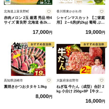
北海道上富良野町
香川県東かがわ市
赤肉メロン 2玉 厳選 秀品 特4
シャインマスカット 【ご家庭
サイズ 富良野 北海道 各2kg
用】 2～6房(約2kg) 葡萄 ぶど
～2.6kg 2玉 セット ファーム
う ブドウ フルーツ 果物 くだ
17,000
19,000
富良野 メロン めろん 果物 く
もの 果実 旬の果物 旬のフル
円
円
だもの フルーツ デザート 旬
ーツ 香川 香川県 東かがわ市
の果物 旬のフルーツ
高知県須崎市
大阪府泉佐野市
藁焼きかつおタタキ 1.9kg
ねぎ塩 牛たん（成型）合計 2
kg 小分け 250g×8P【牛タン
8,000
牛肉 焼肉用 薄切り 訳あり サ
円
16,000
イズ不揃い】
円