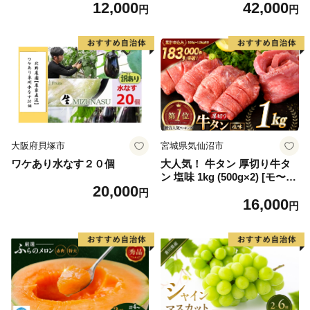
12,000
42,000
毛和牛 ブランド牛 九州 ハン
6] カニ かに 蟹 たらばがに た
円
円
バーグ 牛肉 豚肉 国産 お弁当
らば蟹 タラバ蟹 たらば タラ
おかず 惣菜 おすすめ 人気】
バ ボイル
(H083106)
大阪府貝塚市
宮城県気仙沼市
ワケあり水なす２０個
大人気！ 牛タン 厚切り牛タ
ン 塩味 1kg (500g×2) [モ〜ラ
20,000
ンド 宮城県 気仙沼市 205646
円
16,000
60] 肉 牛肉 精肉 牛たん 牛タ
円
ン塩 牛たん塩 冷凍 焼肉 BB
Q アウトドア バーベキュー
厚切り タン