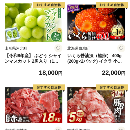
山形県河北町
北海道白糠町
【令和8年産】 ぶどう シャイ
いくら醤油漬（鮭卵） 400g
ンマスカット 2房入り（1房6
(200g×2パック) イクラ 小分
00g前後） 秀品 山形県河北町
け いくら醤油漬 鮭いくら い
18,000
22,000
産【山形eLab】 ka074-023-r
くら醤油漬け 鮭 鮭卵 ikura
円
円
8
醤油いくら 冷凍いくら いく
ら北海道 醤油鮭いくら 人気
大好評品 北海道 白糠町