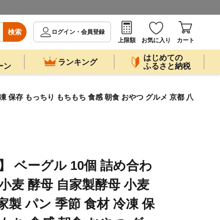
検索
ログイン・会員登録
上限額
お気に入り
カート
はじめての
ランキング
ーン
ふるさと納税
凍 保存 もっちり もちもち 食感 朝食 おやつ グルメ 京都 八
送】 ベーグル 10個 詰め合わ
小麦 酵母 自家製酵母 小麦
家製 パン 季節 食材 冷凍 保