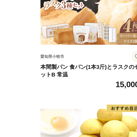
愛知県小牧市
本間製パン 食パン(1本3斤)とラスクの
ットB 常温
15,00