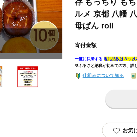
存 もっちり もち
ルメ 京都 八幡 
母ぱん roll
寄付金額
一度に決済する
返礼品数は３つ以
🔰ふるさと納税が初めての方、詳
仕組みについて知る
お気