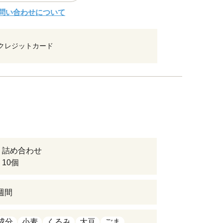
問い合わせについて
クレジットカード
 詰め合わせ
10個
週間
成分
小麦
くるみ
大豆
ごま