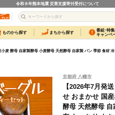
令和８年熊本地震 災害支援寄付受付について
番組･特集
ものから探す
まちから探す
キャンペ
産小麦 酵母 自家製酵母 小麦酵母 天然酵母 自家製 パン 季節 食材 冷
京都府 八幡市
【2026年7月発
せ おまかせ 国産
酵母 天然酵母 自