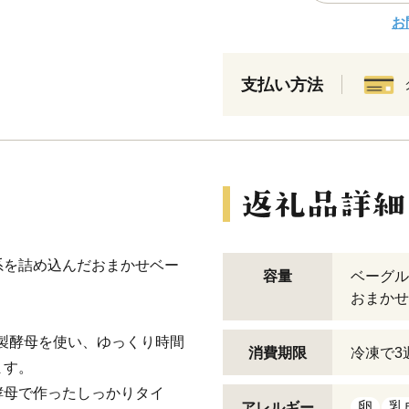
お
支払い方法
系を詰め込んだおまかせベー
容量
ベーグル
おまかせ 
家製酵母を使い、ゆっくり時間
消費期限
冷凍で3
ます。
酵母で作ったしっかりタイ
卵
乳
アレルギー