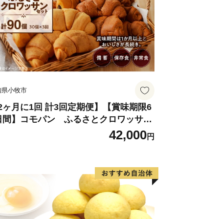
知県小牧市
2ヶ月に1回 計3回定期便】【賞味期限6
日間】コモパン ふるさとクロワッサン
ット（計90個）／災害用備蓄 保存食 非
42,000
円
食 防災グッズにも