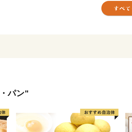
また、南部地域は新名神高
中、新たな市街地の整備が
本市では、「住んでよし、
りますので、皆様からのあ
米・パン"