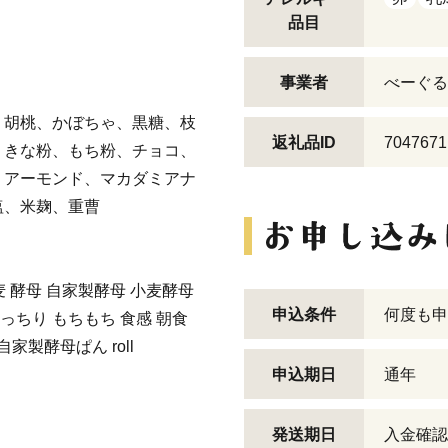
品目
事業者
べーぐる屋
、胡桃、かぼちゃ、黒糖、枝
返礼品ID
7047671
、きな粉、もち粉、チョコ、
、アーモンド、マカダミアナ
塩、米麹、重曹
麦 酵母 自家製酵母 小麦酵母
申込条件
何度も申
もっちり もちもち 食感 朝食
家製酵母ぱん roll
申込期日
通年
発送期日
入金確認