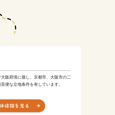
で大阪府境に接し、京都市、大阪市の二
通至便な立地条件を有しています。
宇治川・桂川の三川合流域があり、約
める背割堤、国宝に指定された「石清水八
然・歴史環境があります。