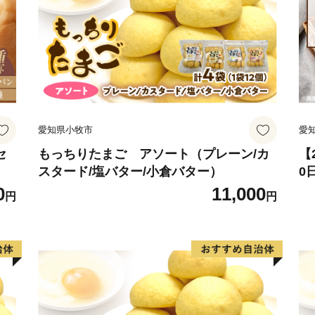
愛知県小牧市
愛
セ
もっちりたまご アソート（プレーン/カ
【
スタード/塩バター/小倉バター）
0
セ
0
11,000
円
円
常