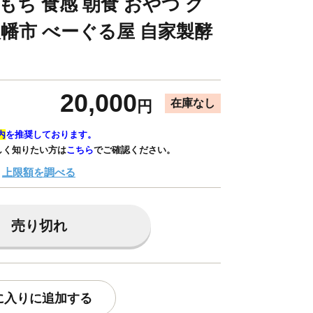
もち 食感 朝食 おやつ グ
八幡市 べーぐる屋 自家製酵
20,000
在庫なし
円
内
を推奨しております。
しく知りたい方は
こちら
でご確認ください。
上限額を調べる
売り切れ
に入りに追加する