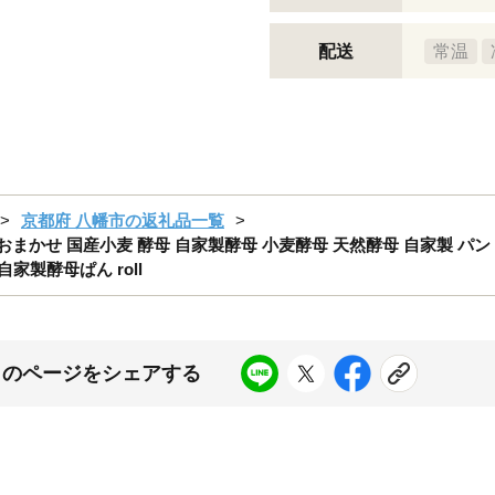
配送
常温
京都府 八幡市の返礼品一覧
 おまかせ 国産小麦 酵母 自家製酵母 小麦酵母 天然酵母 自家製 パン 
自家製酵母ぱん roll
このページをシェアする