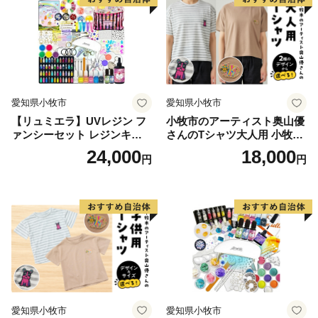
す。皆さんのふるさとである足立区への大切な想いを形
にしませんか。
愛知県小牧市
愛知県小牧市
【リュミエラ】UVレジン フ
小牧市のアーティスト奥山優
ァンシーセット レジンキッ
さんのTシャツ大人用 小牧市
ト ハンドメイド レジンクラ
制70周年記念
24,000
18,000
円
円
フト アクセサリーキット 手
作り セット レジン LEDライ
ト
愛知県小牧市
愛知県小牧市