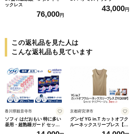
ックレス
43,000
円
76,000
円
この返礼品を見た人は
こんな返礼品も見ています
香川県観音寺市
京都府宮津市
ソフィ はだおもい 特に多い
グンゼ YG in.T カットオフク
昼用・超熟睡ガード セット
ルーネックスリーブレス【Y
羽付き ナプキン 生理用品 サ
V2618P】Lサイズ クリアベ
14,000
14,000