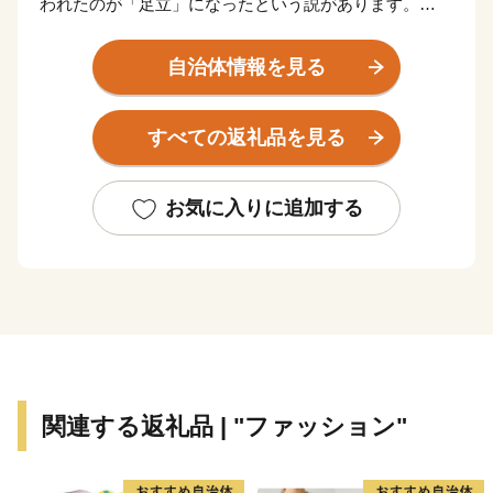
われたのが「足立」になったという説があります。
そんな足立区が発展をはじめたのは、江戸時代に日光
街道第一の宿場として「千住宿」が設けられ、松尾芭蕉
自治体情報を見る
の「『奥の細道』旅立ちの地」にもなった「千住」から
でした。明治以降は、軽工業・重化学工業がさかんにな
すべての返礼品を見る
り、鉄道の開通とともに人口も増加していきました。
現在、北千住のまちは昔ながらの路地や銭湯、祭りな
どの下町情緒を残す一方で、6つの大学が集中し、若者
お気に入りに追加する
や女性に人気の店や、古民家をリノベーションした個性
的な店舗が増えるなど、古さと新しさが交じり合う人気
スポットとなり、民間調査の「穴場だと思う街ランキン
グ」で10年連続１位を獲得しています。
ほかにも、荒川をはじめとした豊かな水辺や、厄除け
で有名な西新井大師等に代表される多くの名所旧跡に恵
まれた区として発展を続けています。
関連する返礼品 | "ファッション"
区では、寄附の際に使い道を選び、皆さんの思いを区
の事業に反映する「あだち虹色寄附制度」を設けていま