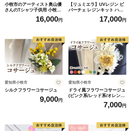
小牧市のアーティスト奥山優
【リュミエラ】UVレジン ビ
さんのTシャツ子供用 小牧市
バーチェ レジンキット ハン
制70周年記念
ドメイド レジンクラフト ア
16,000
17,000
円
円
クセサリーキット 手作り セ
ット レジン LEDライト
愛知県小牧市
愛知県小牧市
シルクフラワーコサージュ
ドライ風フラワーコサージュ
(ピンク系/レッド系/オレンジ
9,000
円
系/ホワイト系/イエロー系/グ
7,000
円
リーン系/ブルー系）