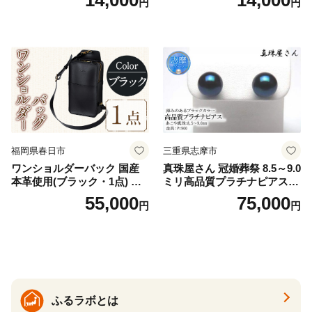
円
円
ニタリー ユニ・チャーム
ージュ3枚セット [№5716-04
32]
福岡県春日市
三重県志摩市
ワンショルダーバック 国産
真珠屋さん 冠婚葬祭 8.5～9.0
本革使用(ブラック・1点) 鞄
ミリ高品質プラチナピアス P
バック バッグ カバン レザー
t900 志摩産アコヤ真珠 ブラ
55,000
75,000
円
円
国産 日本製 牛革 黒 革 革製
ックパール 黒真珠
品 手作り 男性 女性 レディー
ス メンズ【ksg1307-bk】【Z
enis】
ふるラボとは