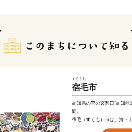
すくもし
宿毛市
高知県の空の玄関口“高知龍
間。
宿毛（すくも）市は、海・
す。