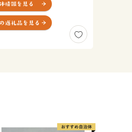
にも程近いこのエリアを、幡多（はた）
三原村・大月町・四万十市・土佐清水
る四万十川、ダイナミックな景観が楽し
ィンが楽しめる入野の浜、抜群の透明度
誇る自然・食・アクティビティを、
ます。
の1/4にあたる約1000種もの魚が生
養殖場」とも称され、養殖業も盛んで