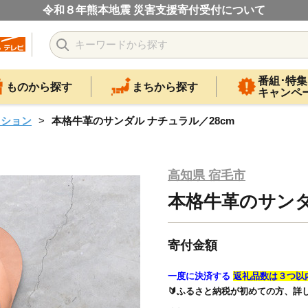
令和８年熊本地震 災害支援寄付受付について
番組･特集
ものから探す
まちから探す
キャンペ
ッション
本格牛革のサンダル ナチュラル／28cm
高知県 宿毛市
本格牛革のサンダ
寄付金額
一度に決済する
返礼品数は３つ以
🔰ふるさと納税が初めての方、詳