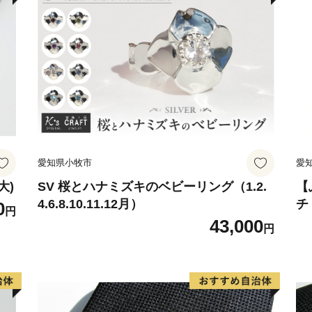
す。
沖の島・鵜来島周辺は、磯
を博しています。
森林率は約84％を誇り、全
れるほど温暖です。
この恵まれた気候風土を活
オクラ・ミョウガ・イチゴ
愛知県小牧市
愛
特に文旦・小夏・直七とい
全国有数の産地として各地
大)
SV 桜とハナミズキのベビーリング（1.2.
【
4.6.8.10.11.12月）
チ
0
円
43,000
〇歴史と文化
円
国務大臣を歴任し宿毛の再
早稲田大学建学の母と慕わ
小松製作所の創業者である
明治以降の日本に大きな影