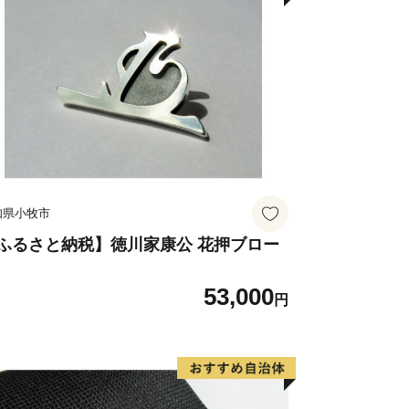
釣りやダイビングのメッカとしても人気
国のどこよりも桜の開花が早いといわ
かし、
などの農作物を栽培しています。
知県小牧市
った柑橘類は、
に発信しています。
ふるさと納税】徳川家康公 花押ブロー
53,000
円
開発にも尽力した「林有造」、
れる「小野梓」、
「竹内明太郎」など、
響を与えた偉人を多く輩出しています。