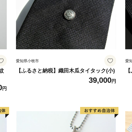
生産者が思いを込めて育て
一人でも多くの方にお届け
皆さま、応援よろしくお願
愛知県小牧市
愛
紋
【ふるさと納税】織田木瓜タイタック(小)
【
39,000
円
0
円