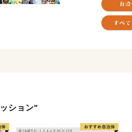
四国の西南端、対岸の九州
と呼びます。
【幡多６市町村：黒潮町・
市・宿毛市】
日本最後の清流ともいわれ
める足摺岬、
Tシャツアート展やサーフ
を誇る柏島など、
宿毛市を拠点に、高知県が
まるごと体感していただけ
〇自然
ァッション"
宿毛湾には、日本に生息する魚
息しています。
「魚のゆりかご」「天然の