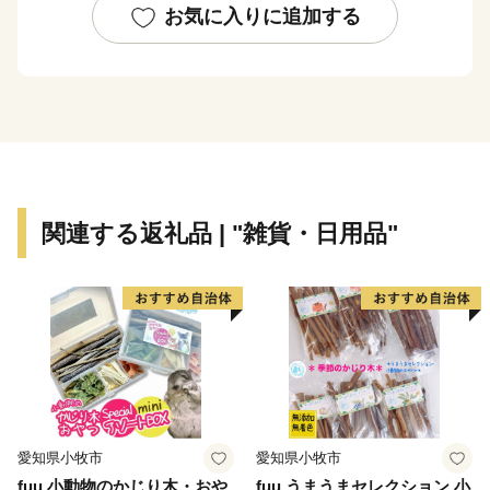
満載です。
お気に入りに追加する
古来、水晶産地であったことがきっかけで、宝石の研
磨、貴金属加工、水晶美術彫刻の技術が発達し、世界的
にも珍しい宝飾品の集積産地であり、「宝石のまち甲
府」とも言われています。
このような歴史的・経済的背景がある中で、「甲府ジュ
エリー認定制度」を創設しました。この制度は、ジュエ
リーを製作するために必要となる工程の内、一定以上の
関連する返礼品 | "雑貨・日用品"
工程を本市にて行っているジュエリーを「甲府ジュエリ
ー」に認定する制度です。
令和8年6月1日以降の寄附受付分より、甲府市がふるさ
と納税返礼品として提供するジュエリ－は、全てが「甲
府ジュエリ－」に認定されたものであり、返礼品と一緒
に「甲府ジュエリ－認定証」を寄附者の皆様へお届けさ
せていただきます。
愛知県小牧市
愛知県小牧市
四季折々の彩りを魅せてくれる美しい自然に恵まれた、
fuu 小動物のかじり木・おや
fuu うまうまセレクション 小