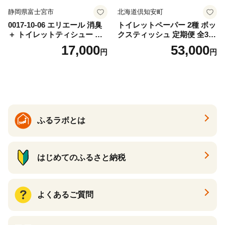
静岡県富士宮市
北海道倶知安町
0017-10-06 エリエール 消臭
トイレットペーパー 2種 ボッ
＋ トイレットティシュー し
クスティッシュ 定期便 全3
っかり香るフレッシュクリア
回 日本製 まとめ買い 防災
17,000
53,000
円
円
の香り ダブル 12ロール×6パ
常備品 日用雑貨 消耗品 生活
ック 72ロール 25m トイレ
必需品 大容量 備蓄 リサイク
ットペーパー パルプ100％ 消
ル ティッシュ ペーパー まと
臭 防臭 日用品 消耗品 備蓄
め買い 雑貨 倶知安町
ふるラボとは
はじめてのふるさと納税
よくあるご質問