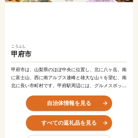
こうふし
甲府市
甲府市は、山梨県のほぼ中央に位置し、北に八ヶ岳、南
に富士山、西に南アルプス連峰と雄大な山々を望む、南
北に長い市町村です。甲府駅周辺には、グルメスポット
なども多数ありますが、少し街から離れると素晴らしい
自然に恵まれ、キャンプ、BBQ、自然散策など気軽に
自治体情報を見る
自然を楽しむこともできます。
日本ワイン発祥の地でもあるとともに、盆地特有の気候
すべての返礼品を見る
を活かし、ぶどう、いちご、桃などの果物栽培も盛んで
あり、ほうとうや鳥もつ煮などのグルメなど食の魅力も