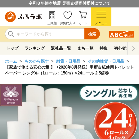
令和８年熊本地震 災害支援寄付受付について
上限額
お気に入り
カート
メニュー
検索
トップ
ランキング
返礼品一覧
まち一覧
特集
初心者ガイド
ホーム
ものから探す
雑貨・日用品
その他雑貨・日用品
【家族で使える安心の量 】〈2026年8月発送〉甲府古紙使用トイレット
ペーパー シングル（1ロール：150m）×24ロール 2.5倍巻