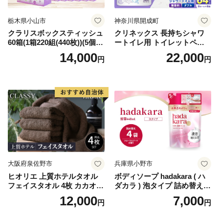
栃木県小山市
神奈川県開成町
クラリスボックスティッシュ
クリネックス 長持ちシャワ
60箱(1箱220組(440枚))(5個入
ートイレ用 トイレットペー
り×12セット)【1256759】
パー（ダブル）64ロール(8ロ
14,000
22,000
円
円
ール×8パック) 開成町 トイレ
ットペーパーダブル 日用品
国産 新生活 ダブル SDGs 備
蓄 防災 エコ 消耗品 生活雑貨
生活用品 無香料 トイレット
ペーパー ダブル といれっと
ぺーぱー トイレ クレシア ト
イレットペーパー [BDBH002
-1]
大阪府泉佐野市
兵庫県小野市
ヒオリエ 上質ホテルタオル
ボディソープ hadakara ( ハ
フェイスタオル 4枚 カカオ
ダカラ ) 泡タイプ 詰め替え 4
【タオル 泉州タオル 吸水 普
40ml×4袋 ボディーソープ 泡
12,000
7,000
円
円
段使い 無地 シンプル 日用品
ボディソープ 泡 日用品 消耗
ふわふわ ふかふか 家族 たお
品 バス用品 大容量 いい 匂い