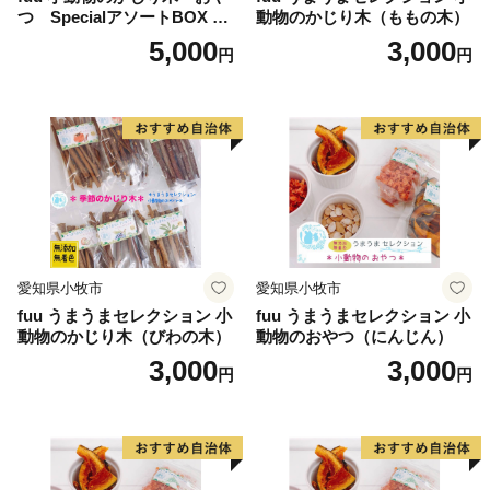
私たちの【心のふるさと】甲府市は、先人たちが共に携
つ SpecialアソートBOX mi
動物のかじり木（ももの木）
え、心を一つにして、誇りある文化と歴史を培ってきま
ni（1個）
5,000
3,000
円
円
した。
2019年、戦国武将武田信玄公の父である信虎公が、躑
躅（つつじ）ヶ崎の地に館を構え、甲斐の府中である
「甲府」が誕生して500年、2021年には郷土の英雄武田
信玄公生誕500年の節目を契機に、私たちはすべての市
民が甲府を誇りに思い、将来に夢や希望をもって暮らし
ていけるよう、未来創りに励んで参ります。
愛知県小牧市
愛知県小牧市
fuu うまうまセレクション 小
fuu うまうまセレクション 小
動物のかじり木（びわの木）
動物のおやつ（にんじん）
3,000
3,000
円
円