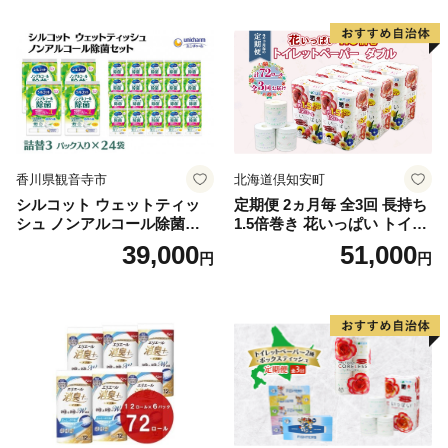
る 一人暮らし】
ボディ 保湿 LION ライオン
泡石鹸 石鹸 兵庫 兵庫県 小野
市
香川県観音寺市
北海道倶知安町
シルコット ウェットティッ
定期便 2ヵ月毎 全3回 長持ち
シュ ノンアルコール除菌詰
1.5倍巻き 花いっぱい トイレ
替（43枚×3P）×24袋 日用品
ットペーパー ダブル 45ｍ 計
39,000
51,000
円
円
おもちゃ 拭き取り 手拭き 外
72ロール 全18種 花柄 プリン
出時 お出かけ時 食事前 緑茶
ト ハーブ 香り付き 日本製 ま
カテキン配合
とめ買い 防災 常備品 ペーパ
ー 消耗品 備蓄 送料無料 北海
道 倶知安町 日用品