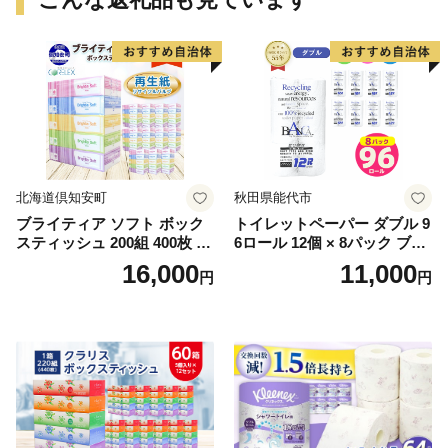
北海道倶知安町
秋田県能代市
ブライティア ソフト ボック
トイレットペーパー ダブル 9
スティッシュ 200組 400枚 60
6ロール 12個 × 8パック ブラ
箱 日本製 まとめ買い ティッ
ンカ 再生紙 100％ 芯あり 日
16,000
11,000
円
円
シュ リサイクル 長持 防災 常
用品 消耗品 無香料 生活用品
備品 日用雑貨 消耗品 生活必
備蓄 秋田県 能代市 送料無料
需品 備蓄 ペーパー 紙 北海道
《能代製紙》
倶知安町 日用品