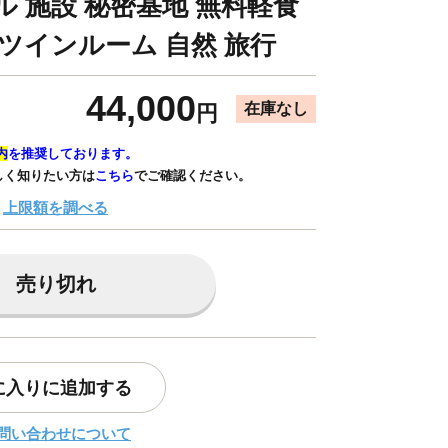
ル 施設 秘密基地 無料軽食
 ツインルーム 自然 旅行
44,000
在庫なし
円
内
を推奨しております。
しく知りたい方は
こちら
でご確認ください。
上限額を調べる
売り切れ
に入りに追加する
問い合わせについて