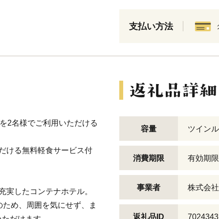
支払い方法
ンルームを2名様でご利用いただける
容量
ツインル
だける無料軽食サービス付
消費期限
有効期限
事業者
株式会社
充実したコンテナホテル。
のため、周囲を気にせず、ま
返礼品ID
7024343
いただけます。