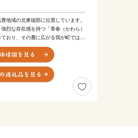
筑豊地域の北東端部に位置しています。
、強烈な存在感を持つ「香春（かわら）
っており、その麓に広がる我が町では今
出され奈良の大仏の建立や皇朝十二銭等に
ます。私たちは、このように大陸文化を
い歴史のある町に暮らしています。今後
抱き、誰もが安全・安心して暮らせる町
。