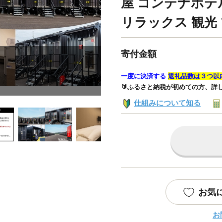
屋 コンテナホテ
リラックス 観光
寄付金額
一度に決済する
返礼品数は３つ以
🔰ふるさと納税が初めての方、詳
仕組みについて知る
お気
お