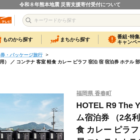
令和８年熊本地震 災害支援寄付受付について
番組･特集
ものから探す
まちから探す
キャンペ
泊券・パッケージ旅行
2名利用） ／ コンテナ 客室 軽食 カレー ピラフ 宿泊 宿 宿泊券 ホテ
福岡県 香春町
HOTEL R9 Th
ム宿泊券 （2名利
食 カレー ピラフ