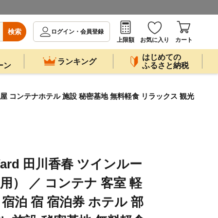
検索
ログイン・会員登録
上限額
お気に入り
カート
はじめての
ランキング
ーン
ふるさと納税
ル 部屋 コンテナホテル 施設 秘密基地 無料軽食 リラックス 観光
e Yard 田川香春 ツインルー
用） ／ コンテナ 客室 軽
 宿泊 宿 宿泊券 ホテル 部