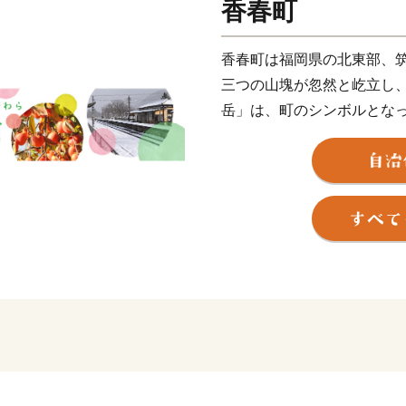
香春町
香春町は福岡県の北東部、
三つの山塊が忽然と屹立し
岳」は、町のシンボルとな
から1,300年前、銅が産
使用されたと伝えられてい
大和王朝に送り続けた、長
もふるさとに誇りと愛着を
づくりを推進していきます