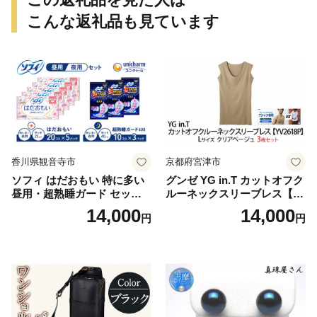
こんな返礼品も見ています
香川県観音寺市
京都府宮津市
ソフィ はだおもい 特に多い
グンゼ YG in.T カットオフク
昼用・超熟睡ガード セット
ルーネックスリーブレス【Y
羽付き ナプキン 生理用品 サ
V2618P】Lサイズ クリアベ
14,000
14,000
円
円
ニタリー ユニ・チャーム
ージュ3枚セット [№5716-04
32]