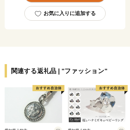
この地で生まれた俳聖松尾芭蕉の業績を称える「芭蕉
祭」や、ユネスコ無形文化遺産に登録されたダンジリ行
お気に入りに追加する
事で有名な「上野天神祭」が行われるなど、歴史と文化
が香る自然豊かなまちです。
伊賀市には、四方を囲む伊賀盆地のきれいな水と豊か
な土壌に育まれた『伊賀米』、伊勢志摩サミットで用い
られた『伊賀酒』、希少価値の高い”肉の横綱”『伊賀
牛』、昔も今も人々を魅了する『伊賀焼』など、全国に
関連する返礼品 | "ファッション"
誇るブランド品がいっぱいあります！