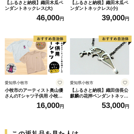
【ふるさと納税】織田木瓜ペ
【ふるさと納税】織田木瓜ペ
ンダントネックレス(大)
ンダントネックレス(小)
46,000
39,000
円
円
愛知県小牧市
愛知県小牧市
小牧市のアーティスト奥山優
【ふるさと納税】織田信長公
さんのTシャツ子供用 小牧市
麒麟の花押ペンダントネック
制70周年記念
レス
16,000
53,000
円
円
この返礼品を見た人は