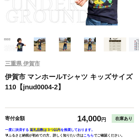
三重県 伊賀市
伊賀市 マンホールTシャツ キッズサイズ
110【jnud0004-2】
14,000
寄付金額
在庫あり
円
一度に決済する
返礼品数は３つ以内
を推奨しております。
🔰ふるさと納税が初めての方、詳しく知りたい方は
こちら
でご確認ください。