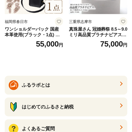
福岡県春日市
三重県志摩市
ワンショルダーバック 国産
真珠屋さん 冠婚葬祭 8.5～9.0
本革使用(ブラック・1点) 鞄
ミリ高品質プラチナピアス P
バック バッグ カバン レザー
t900 志摩産アコヤ真珠 ブラ
55,000
75,000
円
円
国産 日本製 牛革 黒 革 革製
ックパール 黒真珠
品 手作り 男性 女性 レディー
ス メンズ【ksg1307-bk】【Z
enis】
ふるラボとは
はじめてのふるさと納税
よくあるご質問