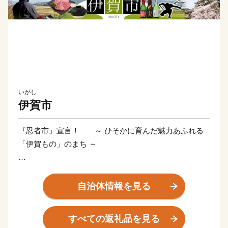
いがし
伊賀市
『忍者市』宣言！ ～ ひそかに育んだ魅力あふれる
「伊賀もの」のまち ～
三重県伊賀市は忍者発祥の地として、忍者の歴史文化
や精神を継承するとともに、忍者を活かした観光やまち
自治体情報を見る
づくりに取り組んでいます。日本一、二の高石垣で知ら
れる伊賀上野城のふもとでは、誰もが忍者気分を味わえ
すべての返礼品を見る
る「伊賀上野ＮＩＮＪＡフェスタ」が開催され、秋には