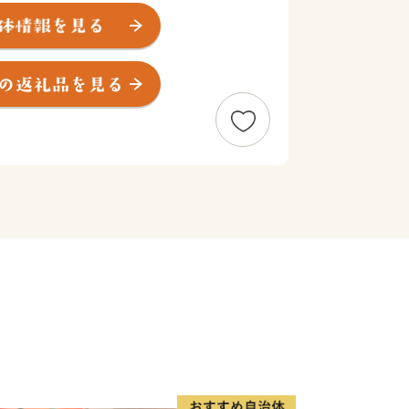
産業は「観光」と「農林業」です。
ン含有量を誇り、古くから湯治の名湯と
」や、国宝・投入堂で知られる霊峰「三
された本町が誇るべき資源であり、訪れ
所として恵みをもたらしています。
然環境を最大限にいかし、三朝の地の清
朝米」や希少な「神倉大豆」などが作ら
しさが詰まった、本町ならではの農産物
ます。