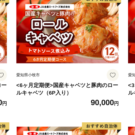
愛知県小牧市
愛
ロー
<6ヶ月定期便>国産キャベツと豚肉のロー
<
ルキャベツ（6P入り）
ル
0
90,000
円
円