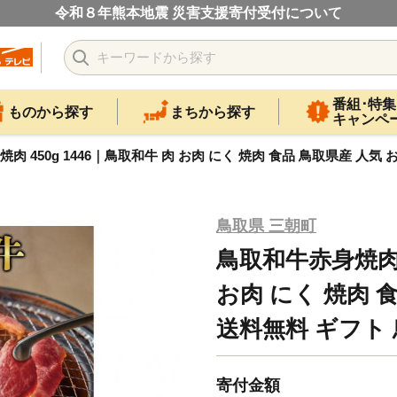
令和８年熊本地震 災害支援寄付受付について
番組･特集
ものから探す
まちから探す
キャンペ
肉 450g 1446｜鳥取和牛 肉 お肉 にく 焼肉 食品 鳥取県産 人気
鳥取県 三朝町
鳥取和牛赤身焼肉 4
お肉 にく 焼肉 
送料無料 ギフト 
寄付金額