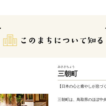
みささちょう
三朝町
【日本の心と癒やしが息づ
三朝町は、鳥取県のほぼ中