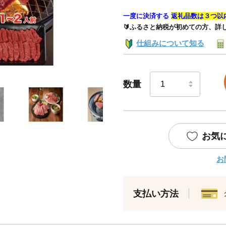
一度に決済する
返礼品数は３つ以
🔰ふるさと納税が初めての方、詳
仕組みについて知る
数量
お気
お
支払い方法