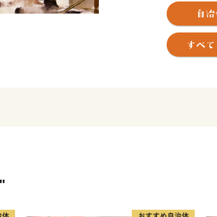
湯と山の町です。町の主な
観光では、世界屈指のラド
して親しまれる「三朝温泉
徳山」を有しています。
これらは日本遺産にも認定
る方々の心を深く癒やす場
農林業では、この豊かな自
らかな水と土壌が育む「三
れています。
自然の恵みそのままの美味
に大きな注目が集まってい
"