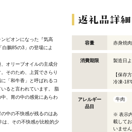
ャンピオンになった『気高
容量
赤身焼肉 
「白鵬85の3」の登場によ
消費期限
製造日よ
種、オリーブオイルの主成分
す。そのため、上質でさらり
【保存方
脂に「和牛香」と呼ばれるコ
冷凍-18
いると言われています。 脂
の中、胃の中の感覚にあらわ
牛肉
アレルギー
品目
胃の中の不快感が残るのはあ
※ 表示
載してお
牛は、その不快感が比較的少
いません