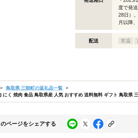
発送期日
・2025
度で発送
28日）。
月以降、
配送
常温
鳥取県 三朝町の返礼品一覧
お肉 にく 焼肉 食品 鳥取県産 人気 おすすめ 送料無料 ギフト 鳥取県 
このページをシェアする