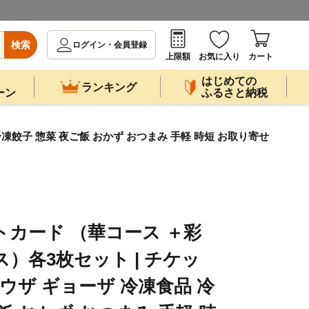
検索
ログイン・会員登録
上限額
お気に入り
カート
はじめての
ランキング
ーン
ふるさと納税
凍餃子 惣菜 夜ご飯 おかず おつまみ 手軽 時短 お取り寄せ
トカード （華コース ＋彩
）各3枚セット | チケッ
ウザ ギョーザ 冷凍食品 冷