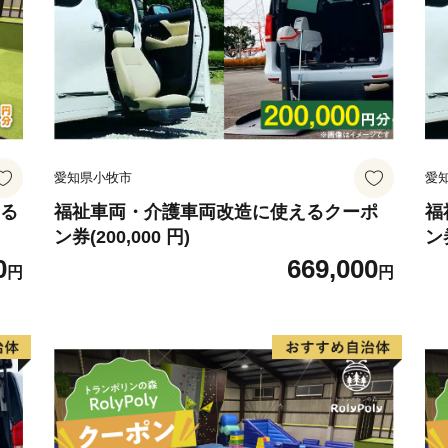
ますようお願い申し上げま
愛知県小牧市
愛
える
福祉車両・介護車両改造に使えるクーポ
福
ン券(200,000 円)
ン券
0
669,000
円
円