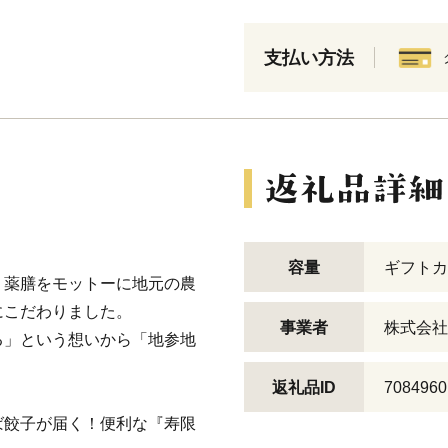
支払い方法
容量
ギフトカ
、薬膳をモットーに地元の農
にこだわりました。
事業者
株式会社
る」という想いから「地参地
返礼品ID
7084960
ば餃子が届く！便利な『寿限