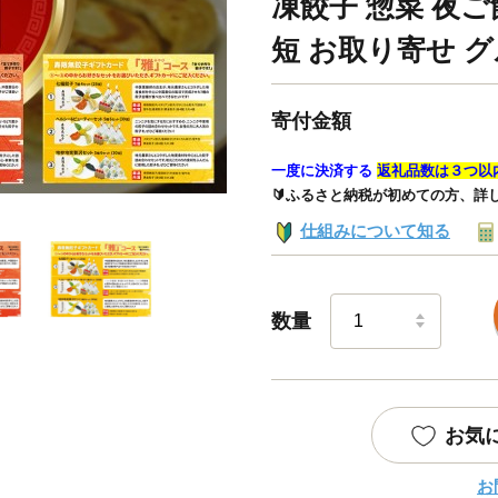
凍餃子 惣菜 夜ご
短 お取り寄せ 
寄付金額
一度に決済する
返礼品数は３つ以
🔰ふるさと納税が初めての方、詳
仕組みについて知る
数量
お気
お