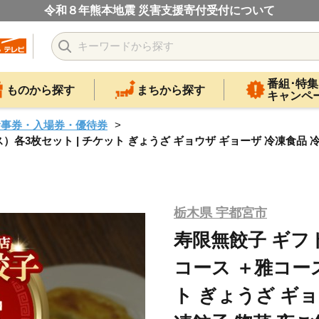
令和８年熊本地震 災害支援寄付受付について
番組･特集
ものから探す
まちから探す
キャンペ
食事券・入場券・優待券
各3枚セット | チケット ぎょうざ ギョウザ ギョーザ 冷凍食品 冷
栃木県 宇都宮市
寿限無餃子 ギフ
コース ＋雅コース
ト ぎょうざ ギョ