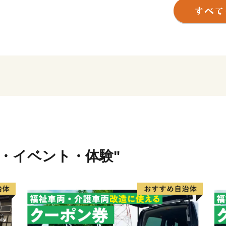
りに取り組んでおり、子育
を愛するまち、カクテルの
ち、農業王国うつのみやな
す。
市では、これらのまちづく
応援寄附事業（ふるさと納
応援してくださる全国の皆
寄附者の皆様には、宇都宮
なっていただけるよう、感
行・イベント・体験"
宇都宮カクテル、とちおと
りしています。
今後とも、皆様に愛される
り組んでまいりますので、