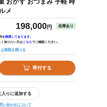
飯 おかず おつまみ 手軽 時
グルメ
198,000
在庫あり
円
内
を推奨しております。
しく知りたい方は
こちら
でご確認ください。
上限額を調べる
寄付する
に入りに追加する
問い合わせについて